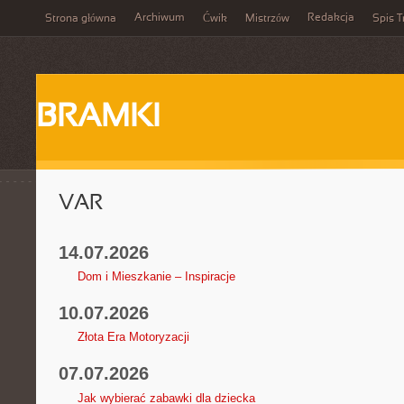
Archiwum
Redakcja
Strona główna
Ćwik
Mistrzów
Spis T
BRAMKI
VAR
14.07.2026
Dom i Mieszkanie – Inspiracje
10.07.2026
Złota Era Motoryzacji
07.07.2026
Jak wybierać zabawki dla dziecka