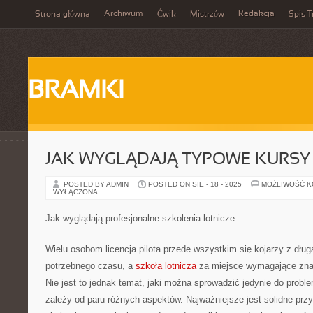
Archiwum
Redakcja
Strona główna
Ćwik
Mistrzów
Spis T
BRAMKI
JAK WYGLĄDAJĄ TYPOWE KURSY
POSTED BY ADMIN
POSTED ON SIE - 18 - 2025
MOŻLIWOŚĆ 
WYŁĄCZONA
Jak wyglądają profesjonalne szkolenia lotnicze
Wielu osobom licencja pilota przede wszystkim się kojarzy z długą
potrzebnego czasu, a
szkoła lotnicza
za miejsce wymagające znac
Nie jest to jednak temat, jaki można sprowadzić jedynie do prob
zależy od paru różnych aspektów. Najważniejsze jest solidne przyg