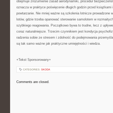
obejmuje zrozumienie zasad aerodynamiki, procedur bezpieczeńst
oznacza w praktyce poświęcenie długich godzin przed książkami 
powtarzanie. Nie mniej ważne są szkolenia lotnicze prowadzone
lotów, gdzie trzeba opanować sterowanie samolotem w rozmaityc
szybkiego reagowania. Początkowo bywa to trudne, lecz z upływ
coraz naturalniejsze. Trzecim czynnikiem jest kondycja psychofi
radzenia sobie ze stresem i zdolność do podejmowania przemyśl
są tak samo ważne jak praktyczne umiejętności i wiedza.
+Tekst Sponsorowany+
CATEGORIES:
SKODA
Comments are closed.