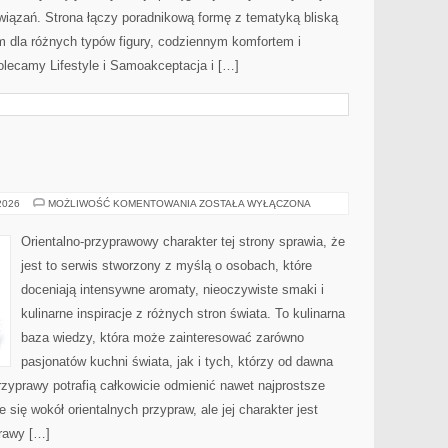
wiązań. Strona łączy poradnikową formę z tematyką bliską
em dla różnych typów figury, codziennym komfortem i
lecamy Lifestyle i Samoakceptacja i […]
E
TESTY
 2026
MOŻLIWOŚĆ KOMENTOWANIA
ZOSTAŁA WYŁĄCZONA
I
RECENZJE
Orientalno-przyprawowy charakter tej strony sprawia, że
jest to serwis stworzony z myślą o osobach, które
doceniają intensywne aromaty, nieoczywiste smaki i
kulinarne inspiracje z różnych stron świata. To kulinarna
baza wiedzy, która może zainteresować zarówno
pasjonatów kuchni świata, jak i tych, którzy od dawna
zyprawy potrafią całkowicie odmienić nawet najprostsze
 się wokół orientalnych przypraw, ale jej charakter jest
rawy […]