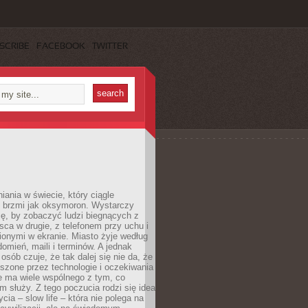
SCRIBE
FACEBOOK
TWITTER
iania w świecie, który ciągle
, brzmi jak oksymoron. Wystarczy
cę, by zobaczyć ludzi biegnących z
sca w drugie, z telefonem przy uchu i
onymi w ekranie. Miasto żyje według
omień, maili i terminów. A jednak
osób czuje, że tak dalej się nie da, że
zone przez technologie i oczekiwania
e ma wiele wspólnego z tym, co
 służy. Z tego poczucia rodzi się idea
cia – slow life – która nie polega na