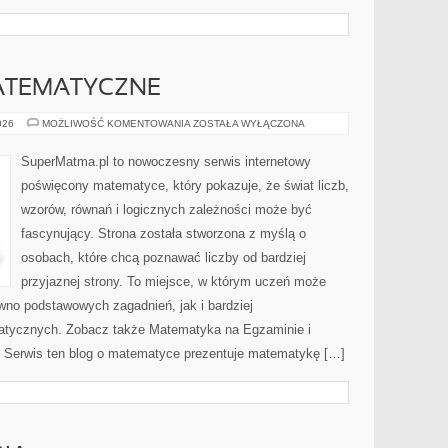
ATEMATYCZNE
CIEKAWOSTKI
026
MOŻLIWOŚĆ KOMENTOWANIA
ZOSTAŁA WYŁĄCZONA
MATEMATYCZNE
SuperMatma.pl to nowoczesny serwis internetowy
poświęcony matematyce, który pokazuje, że świat liczb,
wzorów, równań i logicznych zależności może być
fascynujący. Strona została stworzona z myślą o
osobach, które chcą poznawać liczby od bardziej
przyjaznej strony. To miejsce, w którym uczeń może
wno podstawowych zagadnień, jak i bardziej
ycznych. Zobacz także Matematyka na Egzaminie i
Serwis ten blog o matematyce prezentuje matematykę […]