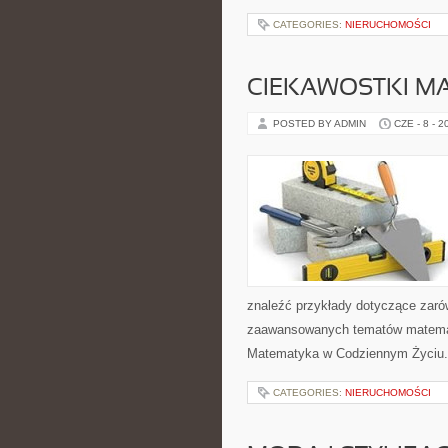
CATEGORIES:
NIERUCHOMOŚCI
CIEKAWOSTKI M
POSTED BY ADMIN
CZE - 8 - 2
znaleźć przykłady dotyczące zaró
zaawansowanych tematów matemat
Matematyka w Codziennym Życiu. 
CATEGORIES:
NIERUCHOMOŚCI