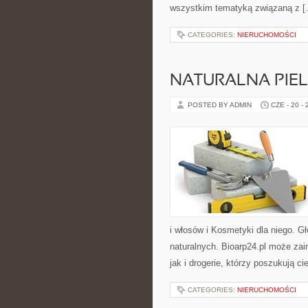
wszystkim tematyką związaną z 
CATEGORIES:
NIERUCHOMOŚCI
NATURALNA PIE
POSTED BY ADMIN
CZE - 20 -
i włosów i Kosmetyki dla niego. 
naturalnych. Bioarp24.pl może za
jak i drogerie, którzy poszukują 
CATEGORIES:
NIERUCHOMOŚCI