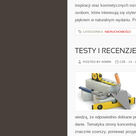
inspiracji oraz kosmetycznych roz
osobom, które interesują się styl
pięknem w naturalnym wydaniu. Po
CATEGORIES:
NIERUCHOMOŚCI
TESTY I RECENZJ
POSTED BY ADMIN
CZE - 13 -
wiedzą, że odpowiednio dobrane pr
danie. Tematyka strony koncentruje
znacznie szerszy, ponieważ przyp