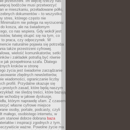
e przestrzeni. Im więcej rzeczy nas
 więcej bodźców musi przetworzyć
an w mieszkaniu, przeładowane półki,
trzebnych dokumentów – to wszystko
hy stres, którego często nie
Minimalizm nie polega na wyrzuceniu
 do kosza, ale na świadomym
tego, co nas wspiera. Gdy wokół jest
iotów, łatwiej skupić się na tym, co
y to praca, czy odpoczynek. W
ncie naturalnie pojawia się potrzeba
ia także przestrzeni cyfrowej.
lowa, wielość komunikatorów, setki
inków i zakładek potrafią być równie
ce jak przepełniona szafa. Dlatego
żnych kroków w stronę
ego życia jest świadome zarządzanie
kasowanie zbędnych newsletterów,
ie wiadomości, ograniczanie liczby
h profili. Przydatne okazuje się
ku prostych zasad, które będą naszym
przykład: nie śledzę treści, które bazują
nie wchodzę w jałowe dyskusje,
ódła, którym naprawdę ufam. Z czasem
rzyć własne cyfrowe miejsce
rane osoby, portale, podcasty, czyli
łt małego, osobistego internetu, w
rum stanowi dobrze dobrana
baza
eriałów i inspiracji zgodnych z tym,
rzeczywiście ważne. Powolne życie ma