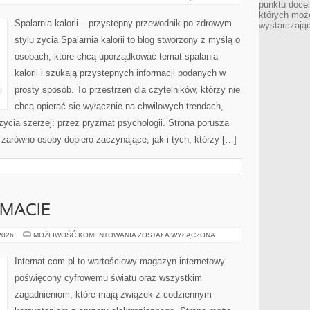
punktu docel
I
PSYCHOLOGIA
których może
ODCHUDZANIA
Spalarnia kalorii – przystępny przewodnik po zdrowym
wystarczają
stylu życia Spalarnia kalorii to blog stworzony z myślą o
osobach, które chcą uporządkować temat spalania
kalorii i szukają przystępnych informacji podanych w
prosty sposób. To przestrzeń dla czytelników, którzy nie
chcą opierać się wyłącznie na chwilowych trendach,
życia szerzej: przez pryzmat psychologii. Strona porusza
zarówno osoby dopiero zaczynające, jak i tych, którzy […]
EMACIE
CZYTELNICY
 2026
MOŻLIWOŚĆ KOMENTOWANIA
ZOSTAŁA WYŁĄCZONA
O
TEMACIE
Internat.com.pl to wartościowy magazyn internetowy
poświęcony cyfrowemu światu oraz wszystkim
zagadnieniom, które mają związek z codziennym