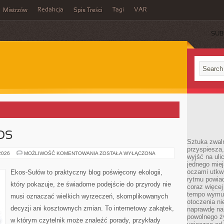
Redakcja
Tagi
VAR
Mistrzów
Spis Treści
SUB
6
OS
Sztuka zwaln
przyspiesza
CZYTELNICZY
 2026
MOŻLIWOŚĆ KOMENTOWANIA
ZOSTAŁA WYŁĄCZONA
wyjść na uli
GŁOS
jednego miej
oczami utkwi
Ekos-Sułów to praktyczny blog poświęcony ekologii,
rytmu powiad
który pokazuje, że świadome podejście do przyrody nie
coraz więcej 
tempo wymus
musi oznaczać wielkich wyrzeczeń, skomplikowanych
otoczenia ni
decyzji ani kosztownych zmian. To internetowy zakątek,
naprawdę nam
powolnego ży
w którym czytelnik może znaleźć porady, przykłady