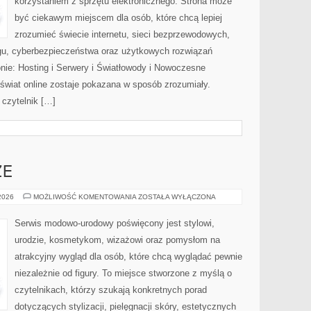
korzystaniem z sprzętu elektronicznego. Strona może
być ciekawym miejscem dla osób, które chcą lepiej
zrozumieć świecie internetu, sieci bezprzewodowych,
gu, cyberbezpieczeństwa oraz użytkowych rozwiązań
nie: Hosting i Serwery i Światłowody i Nowoczesne
 świat online zostaje pokazana w sposób zrozumiały.
czytelnik […]
ZE
ZAKUPY
 2026
MOŻLIWOŚĆ KOMENTOWANIA
ZOSTAŁA WYŁĄCZONA
PLUS
SIZE
Serwis modowo-urodowy poświęcony jest stylowi,
urodzie, kosmetykom, wizażowi oraz pomysłom na
atrakcyjny wygląd dla osób, które chcą wyglądać pewnie
niezależnie od figury. To miejsce stworzone z myślą o
czytelnikach, którzy szukają konkretnych porad
dotyczących stylizacji, pielęgnacji skóry, estetycznych