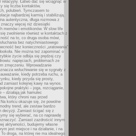
 relacyjny. Łatwo dać się wciągnąć w
czy się liczba kontaktów,
ch, polubień. Tymczasem to
lacje najbardziej karmią i stabilizują.
dna autentyczna, długa rozmowa z
 znaczy więcej niż dziesiątki
h memów i emotikonów. W slow life
e się zwolnienie również w kontaktach z
żność na to, co druga osoba mówi,
 słuchania bez natychmiastowego
becność bez konieczności „uratowania”
dookoła. Nie można też zapominać o
szybkie życie odbija się prędzej czy
drowiu: napięciach, problemach ze
ym zmęczeniu. Wprowadzanie
oznacza wsłuchiwanie się w sygnały z
auważanie, kiedy potrzeba ruchu, a
ynku, kiedy przyda się prosty,
d zamiast kolejnej kawy na wynos.
pokojne praktyki – joga, rozciąganie,
 – działają jak hamulec
wa, który chroni nas przed
 Na końcu okazuje się, że powolne
 modny trend, ale zestaw bardzo
 decyzji. Zamiast ścigać się z
ymy się wybierać, na co naprawdę
zeznaczyć. Zamiast zazdrościć innym
nej aktywności, budujemy własne
rym jest miejsce i na działanie, i na
To droga, na której nie ma idealnego