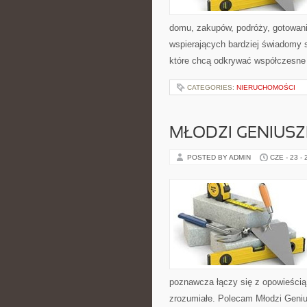
domu, zakupów, podróży, gotowania
wspierających bardziej świadomy s
które chcą odkrywać współczesne
CATEGORIES:
NIERUCHOMOŚCI
MŁODZI GENIUSZE
POSTED BY ADMIN
CZE - 23 -
poznawcza łączy się z opowieścią
zrozumiałe. Polecam Młodzi Geniu