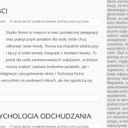
także wymiar
iluzję, że li
obserwujący
CI
jakościowe re
Bywa, że je
TRENDY
 2026
MOŻLIWOŚĆ KOMENTOWANIA
ZOSTAŁA WYŁĄCZONA
kimś bliskim
I
wymienionyc
NOWOŚCI
istotne staj
Studio Veriss to miejsce w sieci poświęcony pielęgnacji
ludźmi: uwa
oraz praktycznym poradom dla osób, które chcą
umiejętność
oceniania, o
odkrywać nowe trendy. Strona ma charakter edukacyjny
wszystkich 
ciele. Zbyt 
i łączy w sobie tematy związane z trendami beauty. To
później na z
portal dla osób zainteresowanych makijażem, w którym
snem, ciągł
powolności 
można znaleźć zarówno konkretne poradniki, jak i
organizmu: z
elęgnacja i przygotowanie skóry i Stylizacja fryzur.
kiedy odpocz
domowy obia
 wszystkim na urodowych trikach, ale nie ogranicza się
Regularne, s
spacerowanie
bezpieczeńst
wypaleniem.
życie to nie
praktycznych
czasem, ucz
warto go pr
SYCHOLOGIA ODCHUDZANIA
ich nieustan
tempo, w któ
odpoczynek. 
MOTYWACJA
 2026
MOŻLIWOŚĆ KOMENTOWANIA
ZOSTAŁA WYŁĄCZONA