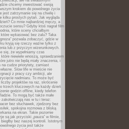
cywilizacji, ale na świadomym
 gdzie chcemy inwestować swoją
erwszym krokiem do powolnego życia
e jest zatrzymanie się na chwilę i
e kilku prostych pytań. Jak wygląda
zień? Co mnie najbardziej męczy, a
oczucie sensu? Gdyby ktoś nagrał film
odnia, które sceny chciałbym
 które wykasować bez żalu? Taka
agnoza” pozwala zobaczyć, gdzie w
ku kryją się rzeczy ważne tylko z
enia lub z przyczyn wizerunkowych.
je się, że wypełniamy czas
 które niewiele wnoszą, sprawdzaniem
tóre jutro nie będą miały znaczenia, i
na cudze priorytety, zamiast
własne. Slow life w mieście nie
gnacji z pracy czy ambicji, ale
zycięcie nadmiaru. To może być
 liczby projektów na raz, skrócenie
do trzech kluczowych na każdy dzień
enie godzin offline, kiedy telefon
fladzie. To mogą być także małe
e zakotwiczają nas w tu i teraz:
pacer bez słuchawek, zjedzony bez
siłek, spokojna rozmowa z bliską
rkania na ekran. Takie pozornie
je są jak przyciski „pauza” w filmie,
j biegłby bez naszej kontroli. Istotnym
owolnego życia jest także