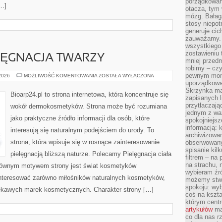
porządkowani
[…]
otacza, tym
mózg. Bałag
stosy niepo
generuje cic
zauważamy. 
wszystkiego
zostawieniu 
LĘGNACJA TWARZY
mniej przedm
robimy – cz
pewnym mome
NATURALNA
 2026
MOŻLIWOŚĆ KOMENTOWANIA
ZOSTAŁA WYŁĄCZONA
PIELĘGNACJA
uporządkowan
TWARZY
Skrzynka mai
Bioarp24.pl to strona internetowa, która koncentruje się
zapisanych l
przytłaczają
wokół dermokosmetyków. Strona może być rozumiana
jednym z wa
jako praktyczne źródło informacji dla osób, które
spokojniejsz
informacją: 
interesują się naturalnym podejściem do urody. To
archiwizowan
strona, która wpisuje się w rosnące zainteresowanie
obserwowanyc
spisanie kil
pielęgnacją bliższą naturze. Polecamy Pielęgnacja ciała
filtrem – na 
na strachu, 
Głównym motywem strony jest świat kosmetyków
wybieram źr
interesować zarówno miłośników naturalnych kosmetyków,
możemy stwo
spokoju: wyb
ciekawych marek kosmetycznych. Charakter strony […]
coś na kszta
którym cent
artykułów
mat
co dla nas 