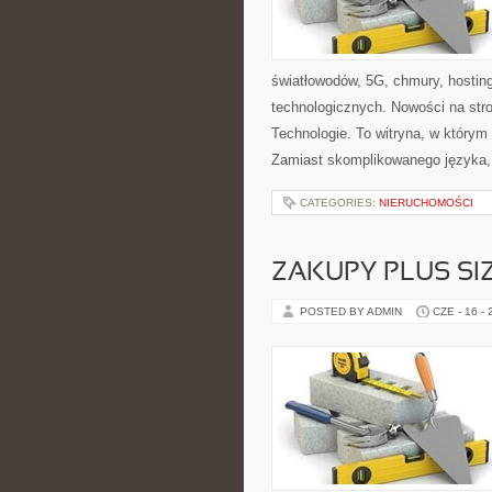
światłowodów, 5G, chmury, hostin
technologicznych. Nowości na stro
Technologie. To witryna, w którym
Zamiast skomplikowanego języka, 
CATEGORIES:
NIERUCHOMOŚCI
ZAKUPY PLUS SI
POSTED BY ADMIN
CZE - 16 -