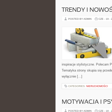
TRENDY I NOWOŚ
POSTED BY ADMIN
CZE - 19 -
inspiracje stylistyczne. Polecam Pi
Tematyka strony skupia się przede
wyłącznie […]
CATEGORIES:
NIERUCHOMOŚCI
MOTYWACJA I P
POSTED BY ADMIN
CZE - 18 -