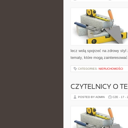
lecz wolą spojrzeć na zdrowy styl 
tematy, które mogą zainteresować 
CATEGORIES:
NIERUCHOMOŚCI
CZYTELNICY O T
POSTED BY ADMIN
CZE - 17 -