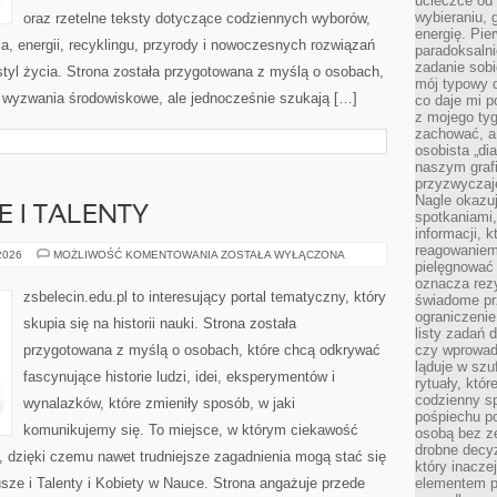
ucieczce od 
wybieraniu,
oraz rzetelne teksty dotyczące codziennych wyborów,
energię. Pi
, energii, recyklingu, przyrody i nowoczesnych rozwiązań
paradoksalni
zadanie sobi
tyl życia. Strona została przygotowana z myślą o osobach,
mój typowy d
 wyzwania środowiskowe, ale jednocześnie szukają […]
co daje mi p
z mojego tyg
zachować, a
osobista „di
naszym grafi
przyzwyczaj
Nagle okazu
 I TALENTY
spotkaniami,
informacji, k
reagowaniem 
MŁODZI
 2026
MOŻLIWOŚĆ KOMENTOWANIA
ZOSTAŁA WYŁĄCZONA
pielęgnować 
GENIUSZE
I
oznacza rezy
TALENTY
zsbelecin.edu.pl to interesujący portal tematyczny, który
świadome pr
ograniczenie
skupia się na historii nauki. Strona została
listy zadań 
przygotowana z myślą o osobach, które chcą odkrywać
czy wprowadz
ląduje w szu
fascynujące historie ludzi, idei, eksperymentów i
rytuały, któr
codzienny s
wynalazków, które zmieniły sposób, w jaki
pośpiechu po
komunikujemy się. To miejsce, w którym ciekawość
osobą bez ze
drobne decyz
, dzięki czemu nawet trudniejsze zagadnienia mogą stać się
który inacze
sze i Talenty i Kobiety w Nauce. Strona angażuje przede
elementem p