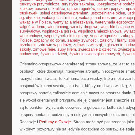
turystyka przyrodnicza
,
turystyka sakralna
,
ubezpieczenie podróż
kiełków
,
uprawa mikroliści
,
uprawa ogórków
,
uprawa papryki
,
upra
truskawek
,
usługi cateringowe premium
,
uszczelnianie okien
,
uzd
egzotyczne
,
wakacje last minute
,
wakacje nad morzem
,
wakacje 
wakacje w Polsce
,
wentylacja mieszkania
,
weterynaria egzotyczn
wilgoć w domu
,
wine pairing
,
winiety drogowe
,
work-life balance 
survivalowy
,
wspinaczka górska
,
wspólnota mieszkaniowa
,
wyjazd
weekendowe
,
wypoczynek ekologiczny
,
yoga w ogrodzie
,
zakupy 
Polsce
,
zapachy do domu
,
zapasy żywności
,
zasłony i firany
,
zbi
przekąski
,
zdrowie w podróży
,
zdrowie zwierząt
,
zgłoszenie budo
szkoły
,
zimowe ferie
,
zupy krem
,
zwiedzanie z dziećmi
,
zwierzęt
hodowlane
,
żywienie dzieci
,
żywienie zwierząt domowych
,
żywopł
Orientalno-przyprawowy charakter tej strony sprawia, że jest to s
osobach, które doceniają intensywne aromaty, nieoczywiste smaki 
różnych stron świata. To kulinarna baza wiedzy, która może zain
pasjonatów kuchni świata, jak i tych, którzy od dawna wiedzą, ż
przyprawy potrafią całkowicie odmienić nawet najprostsze danie.
się wokół orientalnych przypraw, ale jej charakter jest znacznie 
są tu punktem wyjścia do opowieści o gotowaniu, kulturze, trady
eksperymentach i codziennym odkrywaniu nowych połączeń smak
Recenzje i
Perfumy a Okazje
. Strona może być postrzegana jak
w którym przyprawy nie są jedynie dodatkiem do potraw, ale staj