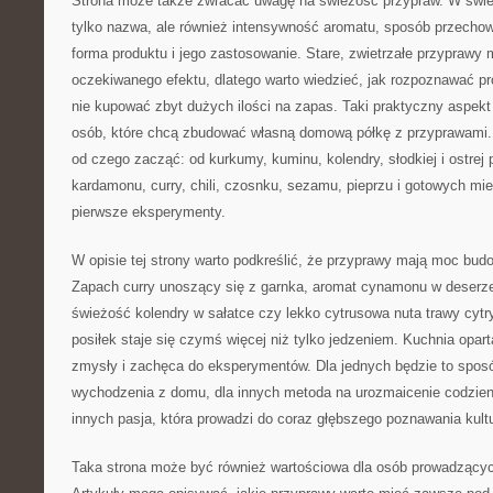
Strona może także zwracać uwagę na świeżość przypraw. W świeci
tylko nazwa, ale również intensywność aromatu, sposób przechow
forma produktu i jego zastosowanie. Stare, zwietrzałe przyprawy
oczekiwanego efektu, dlatego warto wiedzieć, jak rozpoznawać pro
nie kupować zbyt dużych ilości na zapas. Taki praktyczny aspekt
osób, które chcą zbudować własną domową półkę z przyprawami
od czego zacząć: od kurkumy, kuminu, kolendry, słodkiej i ostrej 
kardamonu, curry, chili, czosnku, sezamu, pieprzu i gotowych mie
pierwsze eksperymenty.
W opisie tej strony warto podkreślić, że przyprawy mają moc bu
Zapach curry unoszący się z garnka, aromat cynamonu w deserze, 
świeżość kolendry w sałatce czy lekko cytrusowa nuta trawy cyt
posiłek staje się czymś więcej niż tylko jedzeniem. Kuchnia opa
zmysły i zachęca do eksperymentów. Dla jednych będzie to spos
wychodzenia z domu, dla innych metoda na urozmaicenie codzien
innych pasja, która prowadzi do coraz głębszego poznawania kultu
Taka strona może być również wartościowa dla osób prowadzącyc