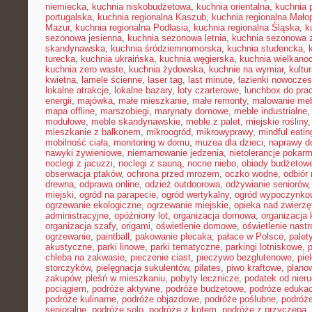
niemiecka
,
kuchnia niskobudżetowa
,
kuchnia orientalna
,
kuchnia 
portugalska
,
kuchnia regionalna Kaszub
,
kuchnia regionalna Małop
Mazur
,
kuchnia regionalna Podlasia
,
kuchnia regionalna Śląska
,
k
sezonowa jesienna
,
kuchnia sezonowa letnia
,
kuchnia sezonowa 
skandynawska
,
kuchnia śródziemnomorska
,
kuchnia studencka
,
turecka
,
kuchnia ukraińska
,
kuchnia węgierska
,
kuchnia wielkano
kuchnia zero waste
,
kuchnia żydowska
,
kuchnie na wymiar
,
kultu
kwietna
,
lamele ścienne
,
laser tag
,
last minute
,
łazienki nowocze
lokalne atrakcje
,
lokalne bazary
,
loty czarterowe
,
lunchbox do pra
energii
,
majówka
,
małe mieszkanie
,
małe remonty
,
malowanie meb
mapa offline
,
marszobiegi
,
marynaty domowe
,
meble industrialne
modułowe
,
meble skandynawskie
,
meble z palet
,
miejskie rośliny
mieszkanie z balkonem
,
mikroogród
,
mikrowyprawy
,
mindful eatin
mobilność ciała
,
monitoring w domu
,
muzea dla dzieci
,
naprawy 
nawyki żywieniowe
,
niemarnowanie jedzenia
,
nietolerancje pokar
noclegi z jacuzzi
,
noclegi z sauną
,
nocne niebo
,
obiady budżetow
obserwacja ptaków
,
ochrona przed mrozem
,
oczko wodne
,
odbiór
drewna
,
odprawa online
,
odzież outdoorowa
,
odżywianie seniorów
miejski
,
ogród na parapecie
,
ogród wertykalny
,
ogród wypoczynko
ogrzewanie ekologiczne
,
ogrzewanie miejskie
,
opieka nad zwierz
administracyjne
,
opóźniony lot
,
organizacja domowa
,
organizacja 
organizacja szafy
,
origami
,
oświetlenie domowe
,
oświetlenie nast
ogrzewanie
,
paintball
,
pakowanie plecaka
,
pałace w Polsce
,
palet
akustyczne
,
parki linowe
,
parki tematyczne
,
parkingi lotniskowe
,
chleba na zakwasie
,
pieczenie ciast
,
pieczywo bezglutenowe
,
pie
storczyków
,
pielęgnacja sukulentów
,
pilates
,
piwo kraftowe
,
plano
zakupów
,
pleśń w mieszkaniu
,
pobyty lecznicze
,
podatek od nier
pociągiem
,
podróże aktywne
,
podróże budżetowe
,
podróże eduka
podróże kulinarne
,
podróże objazdowe
,
podróże poślubne
,
podróż
senioralne
,
podróże solo
,
podróże z kotem
,
podróże z przyczepą
,