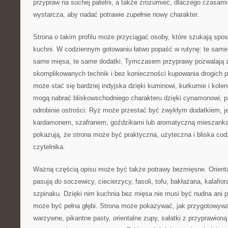
przypraw na suchej patelni, a także zrozumieć, dlaczego czasam
wystarcza, aby nadać potrawie zupełnie nowy charakter.
Strona o takim profilu może przyciągać osoby, które szukają sp
kuchni. W codziennym gotowaniu łatwo popaść w rutynę: te same 
same mięsa, te same dodatki. Tymczasem przyprawy pozwalają 
skomplikowanych technik i bez konieczności kupowania drogich 
może stać się bardziej indyjska dzięki kuminowi, kurkumie i kol
mogą nabrać bliskowschodniego charakteru dzięki cynamonowi, p
odrobinie ostrości. Ryż może przestać być zwykłym dodatkiem, je
kardamonem, szafranem, goździkami lub aromatyczną mieszanką 
pokazują, że strona może być praktyczna, użyteczna i bliska c
czytelnika.
Ważną częścią opisu może być także potrawy bezmięsne. Orienta
pasują do soczewicy, ciecierzycy, fasoli, tofu, bakłażana, kalafior
szpinaku. Dzięki nim kuchnia bez mięsa nie musi być nudna ani 
może być pełna głębi. Strona może pokazywać, jak przygotowywa
warzywne, pikantne pasty, orientalne zupy, sałatki z przyprawion