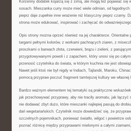
Korzenny dodatek kojarzą się z zimą, ale mogą też pojawiać się 
sosach. Mieszanka curry może mieć wiele odmian, od łagodnych 
pieprz daje zupełnie inne wrażenie niż klasyczny pieprz czarny. D
strona może edukować, inspirować i zachęcać do odważniejszego
Opis strony można oprzeć również na jej charakterze. Orientalne 
targami pełnymi kolorów, z workami pachnących ziaren, z misec
proszkami o barwach złota, czerwieni, brązu i zieleni, z parujący
przygotowywanymi powoli i z zapachem, który unosi się po cały
przenosić czytelnika do świata, w którym kuchnia nie jest obowią
Nawet jeśli ktoś nie był nigdy w Indiach, Tajlandii, Maroku, China
pomocą przypraw poczuć fragment tamtejszej kultury we własnej 
Bardzo ważnym elementem tej tematyki są praktyczne wskazówki
jak przechowywać przyprawy, aby nie traciły aromatu, jak łączyć 
nie dodawać zbyt dużo, które mieszanki najlepiej pasują do drobiu,
dań wegetariańskich. Czytelnik może dowiedzieć się, że przypra
szczelnych pojemnikach, ponieważ światło, wilgoć i powietrze osł
poznać różnicę między przyprawami mielonymi a całymi ziarnami,