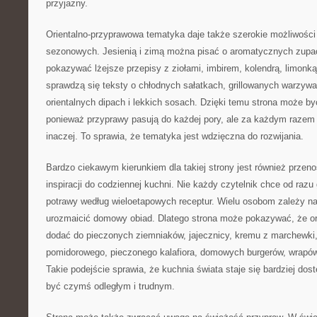
przyjazny.
Orientalno-przyprawowa tematyka daje także szerokie możliwości 
sezonowych. Jesienią i zimą można pisać o aromatycznych zup
pokazywać lżejsze przepisy z ziołami, imbirem, kolendrą, limon
sprawdzą się teksty o chłodnych sałatkach, grillowanych warzyw
orientalnych dipach i lekkich sosach. Dzięki temu strona może by
ponieważ przyprawy pasują do każdej pory, ale za każdym razem
inaczej. To sprawia, że tematyka jest wdzięczna do rozwijania.
Bardzo ciekawym kierunkiem dla takiej strony jest również prze
inspiracji do codziennej kuchni. Nie każdy czytelnik chce od ra
potrawy według wieloetapowych receptur. Wielu osobom zależy n
urozmaicić domowy obiad. Dlatego strona może pokazywać, że o
dodać do pieczonych ziemniaków, jajecznicy, kremu z marchewki,
pomidorowego, pieczonego kalafiora, domowych burgerów, wrapó
Takie podejście sprawia, że kuchnia świata staje się bardziej dos
być czymś odległym i trudnym.