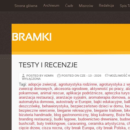
Archiwum
Redakcja
Strona główna
Ćwik
Mistrzów
Spis T
BRAMKI
TESTY I RECENZJE
POSTED BY ADMIN
POSTED ON CZE - 13 - 2026
MOŻLIWOŚĆ 
WYŁĄCZONA
Tagi:
adopcje zwierząt
,
agroturystyka rodzinne
,
agroturystyka z 
zwierząt domowych
,
akcesoria ogrodowe
,
aktywność po pracy
,
al
pokarmowe
,
animal rescue
,
aplikacje podróżnicze
,
apteczka tury
aranżacja restauracji
,
aranżacje sypialni
,
aromaterapia domowa
,
a
automatyka domowa
,
autostrady w Europie
,
bajki edukacyjne
,
bal
deszczówkę
,
behawiorystyka
,
bezpieczeństwo dzieci w domu
,
be
bezpieczne wiercenie
,
bieganie rekreacyjne
,
bieganie trailowe
,
bik
bizuteria handmade
,
blog gastronomiczny
,
blog kulinarny
,
Boże Na
branding restauracji
,
budki lęgowe
,
budownictwo drewniane
,
budow
bushcraft
,
buty trekkingowe
,
caravaning
,
ceramika artystyczna
,
c
cięcie drzew
,
cisza nocna
,
city break Europa
,
city break Polska
,
c