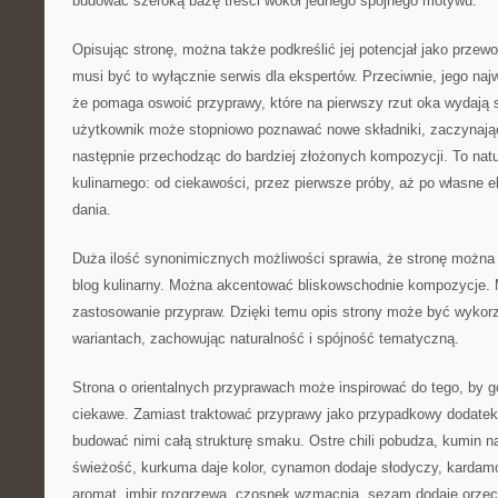
budować szeroką bazę treści wokół jednego spójnego motywu.
Opisując stronę, można także podkreślić jej potencjał jako przew
musi być to wyłącznie serwis dla ekspertów. Przeciwnie, jego naj
że pomaga oswoić przyprawy, które na pierwszy rzut oka wydają s
użytkownik może stopniowo poznawać nowe składniki, zaczynając
następnie przechodząc do bardziej złożonych kompozycji. To natu
kulinarnego: od ciekawości, przez pierwsze próby, aż po własne e
dania.
Duża ilość synonimicznych możliwości sprawia, że stronę można
blog kulinarny. Można akcentować bliskowschodnie kompozycje. 
zastosowanie przypraw. Dzięki temu opis strony może być wykor
wariantach, zachowując naturalność i spójność tematyczną.
Strona o orientalnych przyprawach może inspirować do tego, by go
ciekawe. Zamiast traktować przyprawy jako przypadkowy dodate
budować nimi całą strukturę smaku. Ostre chili pobudza, kumin na
świeżość, kurkuma daje kolor, cynamon dodaje słodyczy, kardam
aromat, imbir rozgrzewa, czosnek wzmacnia, sezam dodaje orzec