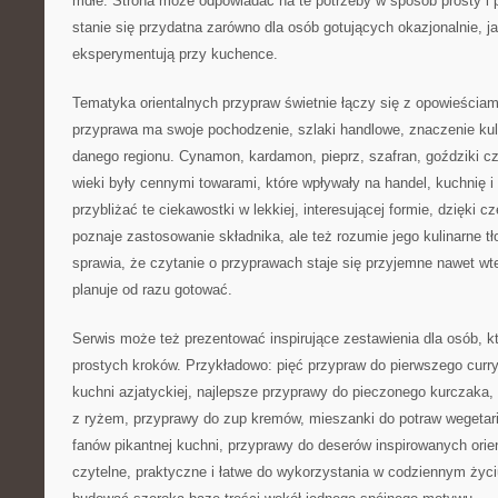
mdłe. Strona może odpowiadać na te potrzeby w sposób prosty i 
stanie się przydatna zarówno dla osób gotujących okazjonalnie, jak
eksperymentują przy kuchence.
Tematyka orientalnych przypraw świetnie łączy się z opowieściam
przyprawa ma swoje pochodzenie, szlaki handlowe, znaczenie kul
danego regionu. Cynamon, kardamon, pieprz, szafran, goździki c
wieki były cennymi towarami, które wpływały na handel, kuchnię 
przybliżać te ciekawostki w lekkiej, interesującej formie, dzięki 
poznaje zastosowanie składnika, ale też rozumie jego kulinarne tło
sprawia, że czytanie o przyprawach staje się przyjemne nawet wt
planuje od razu gotować.
Serwis może też prezentować inspirujące zestawienia dla osób, k
prostych kroków. Przykładowo: pięć przypraw do pierwszego curr
kuchni azjatyckiej, najlepsze przyprawy do pieczonego kurczaka,
z ryżem, przyprawy do zup kremów, mieszanki do potraw wegetaria
fanów pikantnej kuchni, przyprawy do deserów inspirowanych orie
czytelne, praktyczne i łatwe do wykorzystania w codziennym życ