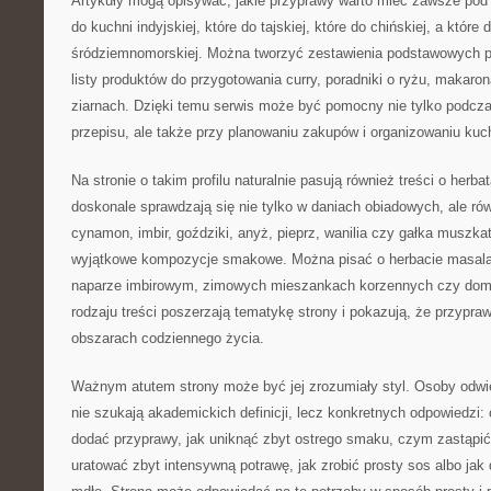
Artykuły mogą opisywać, jakie przyprawy warto mieć zawsze pod r
do kuchni indyjskiej, które do tajskiej, które do chińskiej, a które 
śródziemnomorskiej. Można tworzyć zestawienia podstawowych p
listy produktów do przygotowania curry, poradniki o ryżu, makaro
ziarnach. Dzięki temu serwis może być pomocny nie tylko podcz
przepisu, ale także przy planowaniu zakupów i organizowaniu kuc
Na stronie o takim profilu naturalnie pasują również treści o herb
doskonale sprawdzają się nie tylko w daniach obiadowych, ale r
cynamon, imbir, goździki, anyż, pieprz, wanilia czy gałka muszk
wyjątkowe kompozycje smakowe. Można pisać o herbacie masala
naparze imbirowym, zimowych mieszankach korzennych czy dom
rodzaju treści poszerzają tematykę strony i pokazują, że przypra
obszarach codziennego życia.
Ważnym atutem strony może być jej zrozumiały styl. Osoby odwie
nie szukają akademickich definicji, lecz konkretnych odpowiedzi:
dodać przyprawy, jak uniknąć zbyt ostrego smaku, czym zastąpić 
uratować zbyt intensywną potrawę, jak zrobić prosty sos albo jak 