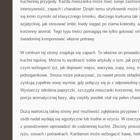
kuchennej przygody. Każda mieszanka może mieć swoje zastosowa
intensywność, zapach i charakter. Dzięki temu użytkownik może l
się kmin rzymski od klasycznego kminku, dlaczego kurkuma tak c
azjatyckiej, jak stosować imbir, kiedy sięgać po ziarna kolendry, a
korzenny aromat. Tego typu treści pomagają nie tylko gotować sm
świadomiej komponować własne potrawy.
W centrum tej strony znajduje się zapach. To właśnie on prowadzi
kuchni tajskiej. Można tu wyobrazić sobie artykuły o tym, jak pr
czym wzbogacić ryż, jak doprawić mięso, warzywa, zupy, sosy, m
jednogarnkowe. Strona może pokazywać, że nawet proste składnik
zyskują zupełnie nowy wymiar, gdy połączy się je z odpowiednią
Wystarczy odrobina papryczki, szczypta mieszanki korzennej, tr
porcja aromatycznej bazy, aby zwykły posiłek stał się pełen chara
Dużą wartością takiej strony jest możliwość zgłębiania przypraw i 
osób nadal wydają się egzotyczne lub trudne w użyciu. W rzeczyw
z powodzeniem wprowadzić do codziennej kuchni. Złocisty prosze
ryżu, sosach i potrawkach. Kardamon może wzbogacić kawę, herb