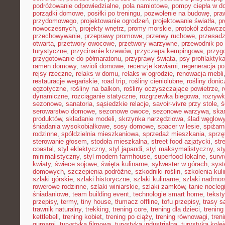
podróżowanie odpowiedzialne
,
pola namiotowe
,
pompy ciepła w 
porządki domowe
,
posiłki po treningu
,
pozwolenie na budowę
,
pra
przydomowego
,
projektowanie ogrodzeń
,
projektowanie światła
,
pr
nowoczesnych
,
projekty wnętrz
,
promy morskie
,
protokół zdawczo
przechowywanie
,
przeprawy promowe
,
przerwy ruchowe
,
przesadz
otwarta
,
przetwory owocowe
,
przetwory warzywne
,
przewodnik po
turystyczne
,
przycinanie krzewów
,
przyczepa kempingowa
,
przyg
przygotowanie do półmaratonu
,
przyprawy świata
,
psy profilaktyk
ramen domowy
,
ravioli domowe
,
recenzje kawiarni
,
regeneracja po
rejsy rzeczne
,
relaks w domu
,
relaks w ogrodzie
,
renowacja mebli
restauracje wegańskie
,
road trip
,
rośliny cieniolubne
,
rośliny doni
egzotyczne
,
rośliny na balkon
,
rośliny oczyszczające powietrze
,
r
dynamiczne
,
rozciąganie statyczne
,
rozgrzewka biegowa
,
rozryw
sezonowe
,
sanatoria
,
sąsiedzkie relacje
,
savoir-vivre przy stole
,
ś
serowarstwo domowe
,
sezonowe owoce
,
sezonowe warzywa
,
ska
produktów
,
składanie modeli
,
skrzynka narzędziowa
,
ślad węglow
śniadania wysokobiałkowe
,
sosy domowe
,
spacer w lesie
,
spiżar
rodzinne
,
spółdzielnia mieszkaniowa
,
sprzedaż mieszkania
,
sprzę
sterowanie głosem
,
stodoła mieszkalna
,
street food azjatycki
,
str
coastal
,
styl eklektyczny
,
styl japandi
,
styl maksymalistyczny
,
st
minimalistyczny
,
styl modern farmhouse
,
superfood lokalne
,
survi
kwiaty
,
świece sojowe
,
święta kulinarne
,
sylwester w górach
,
syst
domowych
,
szczepienia podróżne
,
szkodniki roślin
,
szkolenia kul
szlaki górskie
,
szlaki historyczne
,
szlaki kulinarne
,
szlaki nadmor
rowerowe rodzinne
,
szlaki winiarskie
,
szlaki zamków
,
tanie nocleg
śniadaniowe
,
team building event
,
technologie smart home
,
tekst
przepisy
,
termy
,
tiny house
,
tłumacz offline
,
tofu przepisy
,
trasy 
trawnik naturalny
,
trekking
,
trening core
,
trening dla dzieci
,
trening
kettlebell
,
trening kobiet
,
trening po ciąży
,
trening równowagi
,
tren
gumami
,
turystyka filmowa
,
turystyka industrialna
,
turystyka kole