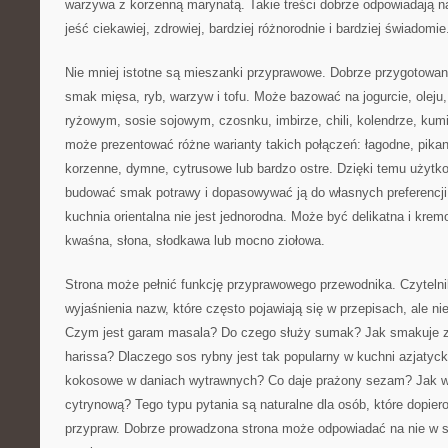
warzywa z korzenną marynatą. Takie treści dobrze odpowiadają n
jeść ciekawiej, zdrowiej, bardziej różnorodnie i bardziej świadomie
Nie mniej istotne są mieszanki przyprawowe. Dobrze przygotowan
smak mięsa, ryb, warzyw i tofu. Może bazować na jogurcie, oleju,
ryżowym, sosie sojowym, czosnku, imbirze, chili, kolendrze, kum
może prezentować różne warianty takich połączeń: łagodne, pika
korzenne, dymne, cytrusowe lub bardzo ostre. Dzięki temu użyt
budować smak potrawy i dopasowywać ją do własnych preferencji
kuchnia orientalna nie jest jednorodna. Może być delikatna i kremo
kwaśna, słona, słodkawa lub mocno ziołowa.
Strona może pełnić funkcję przyprawowego przewodnika. Czytelni
wyjaśnienia nazw, które często pojawiają się w przepisach, ale n
Czym jest garam masala? Do czego służy sumak? Jak smakuje z
harissa? Dlaczego sos rybny jest tak popularny w kuchni azjatyc
kokosowe w daniach wytrawnych? Co daje prażony sezam? Jak w
cytrynową? Tego typu pytania są naturalne dla osób, które dopier
przypraw. Dobrze prowadzona strona może odpowiadać na nie w sp