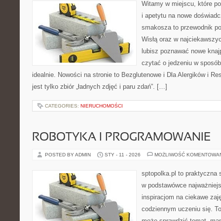
Witamy w miejscu, które po
i apetytu na nowe doświadc
smakosza to przewodnik po 
Wisłą oraz w najciekawszyc
lubisz poznawać nowe knajp
czytać o jedzeniu w sposób 
idealnie. Nowości na stronie to Bezglutenowe i Dla Alergików i Re
jest tylko zbiór „ładnych zdjęć i paru zdań”. […]
CATEGORIES:
NIERUCHOMOŚCI
ROBOTYKA I PROGRAMOWANIE
POSTED BY ADMIN
STY - 11 - 2026
MOŻLIWOŚĆ KOMENTOWA
sptopolka.pl to praktyczna
w podstawówce najważniejs
inspiracjom na ciekawe zaj
codziennym uczeniu się. To
może sprawdzić temat, mama