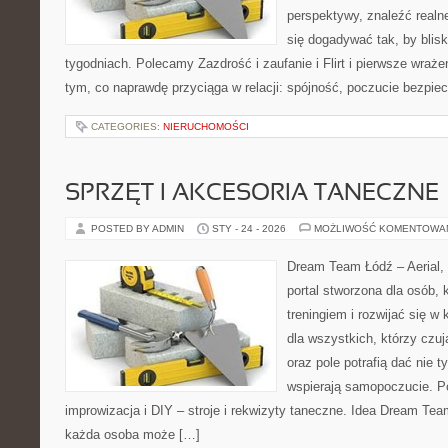
perspektywy, znaleźć real
się dogadywać tak, by blisk
tygodniach. Polecamy Zazdrość i zaufanie i Flirt i pierwsze wraże
tym, co naprawdę przyciąga w relacji: spójność, poczucie bezpie
CATEGORIES:
NIERUCHOMOŚCI
SPRZĘT I AKCESORIA TANECZNE
POSTED BY ADMIN
STY - 24 - 2026
MOŻLIWOŚĆ KOMENTOWA
Dream Team Łódź – Aerial, 
portal stworzona dla osób, 
treningiem i rozwijać się w 
dla wszystkich, którzy czuj
oraz pole potrafią dać nie t
wspierają samopoczucie. P
improwizacja i DIY – stroje i rekwizyty taneczne. Idea Dream Tea
każda osoba może […]