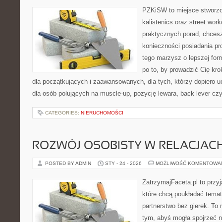
PZKiSW to miejsce stworzo
kalistenics oraz street wor
praktycznych porad, chces
konieczności posiadania pro
tego marzysz o lepszej form
po to, by prowadzić Cię kr
dla początkujących i zaawansowanych, dla tych, którzy dopiero u
dla osób polujących na muscle-up, pozycję lewara, back lever cz
CATEGORIES:
NIERUCHOMOŚCI
ROZWÓJ OSOBISTY W RELACJAC
POSTED BY ADMIN
STY - 24 - 2026
MOŻLIWOŚĆ KOMENTOWA
ZatrzymajFaceta.pl to przyj
które chcą poukładać temat
partnerstwo bez gierek. To
tym, abyś mogła spojrzeć n