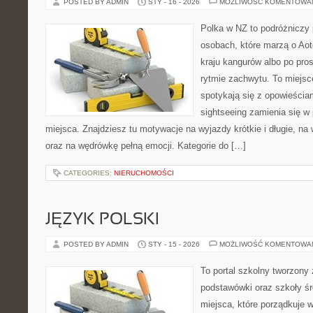
POSTED BY ADMIN
STY - 16 - 2026
MOŻLIWOŚĆ KOMENTOWA
Polka w NZ to podróżniczy 
osobach, które marzą o Aot
kraju kangurów albo po pro
rytmie zachwytu. To miejsc
spotykają się z opowieściam
sightseeing zamienia się w
miejsca. Znajdziesz tu motywacje na wyjazdy krótkie i długie, na
oraz na wędrówkę pełną emocji. Kategorie do […]
CATEGORIES:
NIERUCHOMOŚCI
JĘZYK POLSKI
POSTED BY ADMIN
STY - 15 - 2026
MOŻLIWOŚĆ KOMENTOWA
To portal szkolny tworzony
podstawówki oraz szkoły śr
miejsca, które porządkuje 