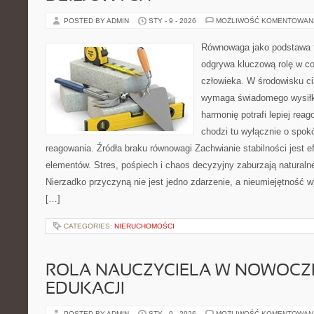
POSTED BY ADMIN
STY - 9 - 2026
MOŻLIWOŚĆ KOMENTOWAN
Równowaga jako podstawa 
odgrywa kluczową rolę w c
człowieka. W środowisku c
wymaga świadomego wysiłk
harmonię potrafi lepiej rea
chodzi tu wyłącznie o spokó
reagowania. Źródła braku równowagi Zachwianie stabilności jest 
elementów. Stres, pośpiech i chaos decyzyjny zaburzają natural
Nierzadko przyczyną nie jest jedno zdarzenie, a nieumiejętność 
[…]
CATEGORIES:
NIERUCHOMOŚCI
ROLA NAUCZYCIELA W NOWOCZ
EDUKACJI
POSTED BY ADMIN
STY - 9 - 2026
MOŻLIWOŚĆ KOMENTOWAN