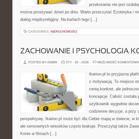
przekonanie nie jest ozdobą
można przeżywać dzień po dniu. Warto przeczytać Ezoteryka i m
dialog międzyreligijny. Na kartach tego […]
CATEGORIES:
NIERUCHOMOŚCI
ZACHOWANIE I PSYCHOLOGIA K
POSTED BY ADMIN
STY - 30 - 2026
MOŻLIWOŚĆ KOMENTOWA
Ikarion.pl to przyjazna plat
z motywacją. To miejsce st
cenią konkret, ale jednocz
koncepcje. Całość została 
użytkownik wygodnie dociera
codzienne decyzje, a przy 
perspektywę. Ikarion.pl może być dla Ciebie mapą w świecie, w kt
ale sensownych wniosków często brakuje. Przeczytaj także Zawod
Konie w filmach […]