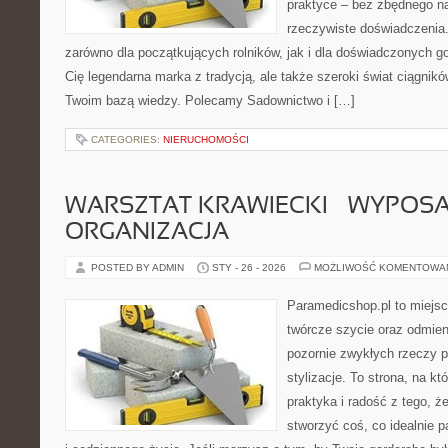
praktyce – bez zbędnego na
rzeczywiste doświadczenia.
zarówno dla początkujących rolników, jak i dla doświadczonych go
Cię legendarna marka z tradycją, ale także szeroki świat ciągnik
Twoim bazą wiedzy. Polecamy Sadownictwo i […]
CATEGORIES:
NIERUCHOMOŚCI
WARSZTAT KRAWIECKI – WYPOSAŻ
ORGANIZACJA
POSTED BY ADMIN
STY - 26 - 2026
MOŻLIWOŚĆ KOMENTOWA
Paramedicshop.pl to miejsc
twórcze szycie oraz odmieni
pozornie zwykłych rzeczy p
stylizacje. To strona, na któ
praktyka i radość z tego, 
stworzyć coś, co idealnie p