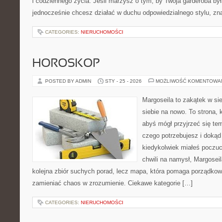
i codziennego życia. Jeśli marzysz o tym, by Twoja garderoba był
jednocześnie chcesz działać w duchu odpowiedzialnego stylu, zn
CATEGORIES:
NIERUCHOMOŚCI
HOROSKOP
POSTED BY ADMIN
STY - 25 - 2026
MOŻLIWOŚĆ KOMENTOWA
Margoseila to zakątek w si
siebie na nowo. To strona, 
abyś mógł przyjrzeć się tem
czego potrzebujesz i dokąd
kiedykolwiek miałeś poczuci
chwili na namysł, Margoseila
kolejna zbiór suchych porad, lecz mapa, która pomaga porządkow
zamieniać chaos w zrozumienie. Ciekawe kategorie […]
CATEGORIES:
NIERUCHOMOŚCI