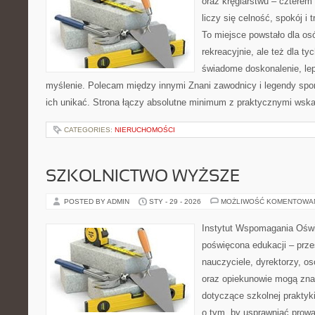
oraz kręglarstwu – czterem 
liczy się celność, spokój i 
To miejsce powstało dla os
rekreacyjnie, ale też dla ty
świadome doskonalenie, lep
myślenie. Polecam między innymi Znani zawodnicy i legendy sport
ich unikać. Strona łączy absolutne minimum z praktycznymi wsk
CATEGORIES:
NIERUCHOMOŚCI
SZKOLNICTWO WYŻSZE
POSTED BY ADMIN
STY - 29 - 2026
MOŻLIWOŚĆ KOMENTOWA
Instytut Wspomagania Oświa
poświęcona edukacji – prze
nauczyciele, dyrektorzy, os
oraz opiekunowie mogą znal
dotyczące szkolnej praktyki
o tym, by usprawniać prowa