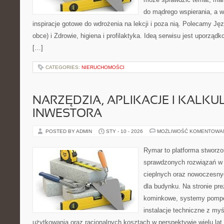
do mądrego wspierania, a 
inspiracje gotowe do wdrożenia na lekcji i poza nią. Polecamy Jęz
obce) i Zdrowie, higiena i profilaktyka. Ideą serwisu jest uporząd
[…]
CATEGORIES:
NIERUCHOMOŚCI
NARZĘDZIA, APLIKACJE I KALK
INWESTORA
POSTED BY ADMIN
STY - 10 - 2026
MOŻLIWOŚĆ KOMENTOWA
Rymar to platforma stworzo
sprawdzonych rozwiązań w
cieplnych oraz nowoczesn
dla budynku. Na stronie pr
kominkowe, systemy pompo
instalacje techniczne z my
użytkowania oraz racjonalnych kosztach w perspektywie wielu lat.