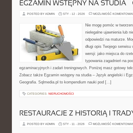
EGZAMIN WSTĘPNY NA STUDIA –
POSTED BY ADMIN
STY - 12 - 2026
MOŻLIWOŚĆ KOMENTOWA
Nie mogę pomóc w tworzeniu
nielegalne ujawnienia lub 
odpowiedzi na maturze. Mo
długi opis Twojego serwisu 
wersji: jako miejsca do rze
typowania zagadnień na p
egzaminacyjnych i zadań treningowych. Poniżej masz gotowy teks
Zobacz także Egzamin wstępny na studia – Język angielski i Eg
Geografia. Sqlmedia.pl to kompendium nauki pod […]
CATEGORIES:
NIERUCHOMOŚCI
RESTAURACJE Z HISTORIĄ I TRAD
POSTED BY ADMIN
STY - 11 - 2026
MOŻLIWOŚĆ KOMENTOWA