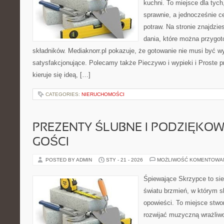
kuchni. To miejsce dla tyc
sprawnie, a jednocześnie 
potraw. Na stronie znajdzie
dania, które można przygot
składników. Mediaknorr.pl pokazuje, że gotowanie nie musi być w
satysfakcjonujące. Polecamy także Pieczywo i wypieki i Proste pr
kieruje się ideą, […]
CATEGORIES:
NIERUCHOMOŚCI
PREZENTY ŚLUBNE I PODZIĘKO
GOŚCI
POSTED BY ADMIN
STY - 21 - 2026
MOŻLIWOŚĆ KOMENTOWA
Śpiewające Skrzypce to sie
światu brzmień, w którym s
opowieści. To miejsce stwo
rozwijać muzyczną wrażliwo