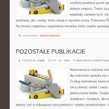
szybkiej powtórce przed sp
dobrym miejscu. Treści są 
wspierały zarówno tych, kt
podstawy, jak i osoby, które celują w wysokie oceny. Polecamy Rel
Na stronie znajdziesz wyjaśnienia tematów, które zwykle sprawiają
CATEGORIES:
NIERUCHOMOŚCI
POZOSTAŁE PUBLIKACJE
POSTED BY ADMIN
STY - 14 - 2026
MOŻLIWOŚĆ KOMENTOWA
Mammamia to rodzinne miej
dla maluchów spotyka się z
To blog internetowy tworzon
chcą ubierać siebie i swoje
jednocześnie ładnie. Znajdz
dodatkach i trendach, ale t
własny styl w zabieganej rzeczywistości: między przedszkolem, 