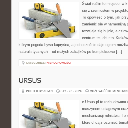
Świat roślin to miejsce, w k
się z rzemiosłem w projekto
To opowieść o tym, jak pr
zamienić się w harmonijną p
rozwijają się bujnie, a czł
centrum tej idei stoi Kraków 
którym pogoda bywa kapryśna, a jednocześnie daje ogrom możliw
naturalistycznych – od małych zakątków po kompleksowe […]
CATEGORIES:
NIERUCHOMOŚCI
URSUS
POSTED BY ADMIN
STY - 26 - 2026
MOŻLIWOŚĆ KOMENTOWA
e-Ursus.pl to rozbudowana 
maszynom uciągowym oraz 
mechanizacji rolnictwa. To 
które chcą zrozumieć tema