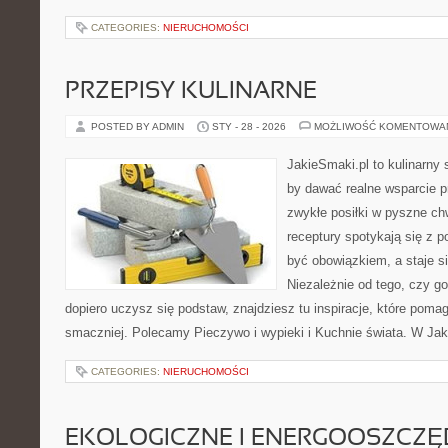
CATEGORIES:
NIERUCHOMOŚCI
PRZEPISY KULINARNE
POSTED BY ADMIN
STY - 28 - 2026
MOŻLIWOŚĆ KOMENTOWA
JakieSmaki.pl to kulinarny s
by dawać realne wsparcie p
zwykłe posiłki w pyszne chw
receptury spotykają się z p
być obowiązkiem, a staje s
Niezależnie od tego, czy go
dopiero uczysz się podstaw, znajdziesz tu inspiracje, które pomag
smaczniej. Polecamy Pieczywo i wypieki i Kuchnie świata. W Jaki
CATEGORIES:
NIERUCHOMOŚCI
EKOLOGICZNE I ENERGOOSZCZ