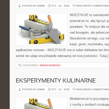
POSTED BY ADMIN
STY - 24 - 2026
MOŻLIWOŚĆ KOMENTOWA
MOCZYKIJE to samodzielny w
powstał po to, aby łączyć 
poradami. To miejsce dla o
nad brzegiem, ale jednocze
Niezależnie od tego, czy int
karpi, grunt, muchówka, w
wędkarstwo zimowe – MOCZYKIJE ma w sobie dokładnie ten klim
wortal nie udaje encyklopedii oderwanej od rzeczywistości. Tutaj 
CATEGORIES:
NIERUCHOMOŚCI
EKSPERYMENTY KULINARNE
POSTED BY ADMIN
STY - 22 - 2026
MOŻLIWOŚĆ KOMENTOWA
Mediaknorr.pl to przystępny
z myślą o osobach szukają