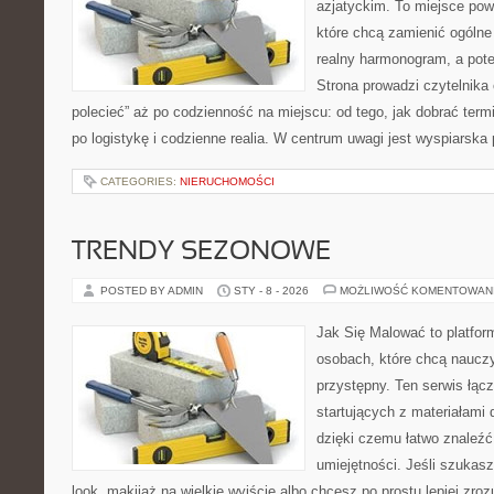
azjatyckim. To miejsce pow
które chcą zamienić ogólne
realny harmonogram, a pot
Strona prowadzi czytelnika
polecieć” aż po codzienność na miejscu: od tego, jak dobrać termi
po logistykę i codzienne realia. W centrum uwagi jest wyspiarska
CATEGORIES:
NIERUCHOMOŚCI
TRENDY SEZONOWE
POSTED BY ADMIN
STY - 8 - 2026
MOŻLIWOŚĆ KOMENTOWAN
Jak Się Malować to platfor
osobach, które chcą naucz
przystępny. Ten serwis łąc
startujących z materiałami 
dzięki czemu łatwo znaleźć
umiejętności. Jeśli szukasz
look, makijaż na wielkie wyjście albo chcesz po prostu lepiej zroz