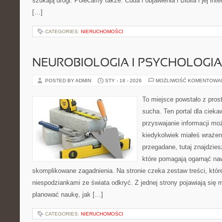
szukają drogi. Polecamy także: Cuda i objawienia i Biblia i jej int
[…]
CATEGORIES:
NIERUCHOMOŚCI
NEUROBIOLOGIA I PSYCHOLOGIA
POSTED BY ADMIN
STY - 18 - 2026
MOŻLIWOŚĆ KOMENTOWA
To miejsce powstało z pros
sucha. Ten portal dla ciek
przyswajanie informacji mo
kiedykolwiek miałeś wrażen
przegadane, tutaj znajdzie
które pomagają ogarnąć naw
skomplikowane zagadnienia. Na stronie czeka zestaw treści, które
niespodziankami ze świata odkryć. Z jednej strony pojawiają się m
planować naukę, jak […]
CATEGORIES:
NIERUCHOMOŚCI