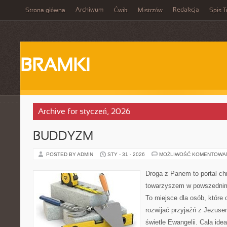
Archiwum
Redakcja
Strona główna
Ćwik
Mistrzów
Spis T
BRAMKI
Archive for styczeń, 2026
BUDDYZM
POSTED BY ADMIN
STY - 31 - 2026
MOŻLIWOŚĆ KOMENTOWA
Droga z Panem to portal ch
towarzyszem w powszednim 
To miejsce dla osób, które
rozwijać przyjaźń z Jezuse
świetle Ewangelii. Cała idea