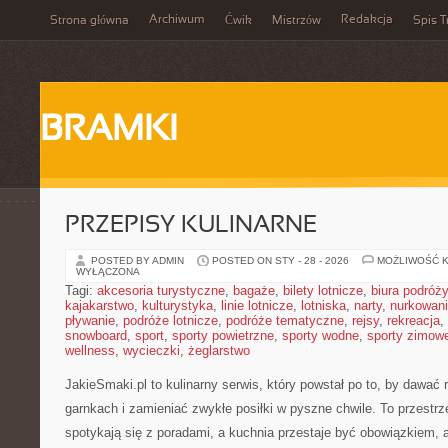
Archiwum
Redakcja
Strona główna
Ćwik
Mistrzów
Spis T
BRAMKI
PRZEPISY KULINARNE
POSTED BY ADMIN
POSTED ON STY - 28 - 2026
MOŻLIWOŚĆ 
WYŁĄCZONA
Tagi:
akcesoria turystyczne
,
bagaże
,
bilety lotnicze
,
biura podróży
kajakarstwo
,
kulturystyka
,
linie lotnicze
,
lotniska
,
narty
,
nurkowan
pływanie
,
podróże lotnicze
,
podróże tematyczne
,
rejsy
,
rekreacja
,
snowboard
,
sport
,
sporty powietrzne
,
sporty wodne
,
sporty zimow
wellness
,
wycieczki
,
żeglarstwo
JakieSmaki.pl to kulinarny serwis, który powstał po to, by dawać 
garnkach i zamieniać zwykłe posiłki w pyszne chwile. To przestrz
spotykają się z poradami, a kuchnia przestaje być obowiązkiem, a