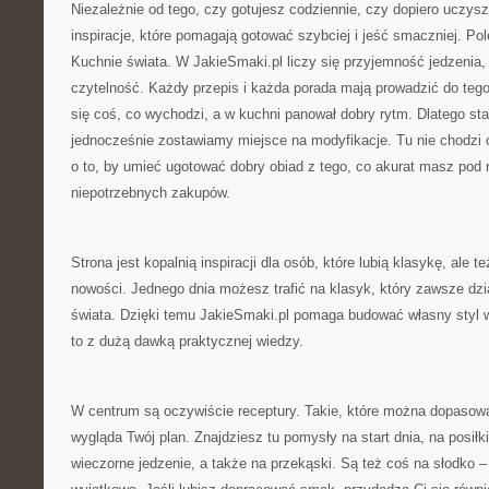
Niezależnie od tego, czy gotujesz codziennie, czy dopiero uczysz
inspiracje, które pomagają gotować szybciej i jeść smaczniej. P
Kuchnie świata. W JakieSmaki.pl liczy się przyjemność jedzenia, 
czytelność. Każdy przepis i każda porada mają prowadzić do tego,
się coś, co wychodzi, a w kuchni panował dobry rytm. Dlatego st
jednocześnie zostawiamy miejsce na modyfikacje. Tu nie chodzi o 
o to, by umieć ugotować dobry obiad z tego, co akurat masz pod r
niepotrzebnych zakupów.
Strona jest kopalnią inspiracji dla osób, które lubią klasykę, ale t
nowości. Jednego dnia możesz trafić na klasyk, który zawsze dzi
świata. Dzięki temu JakieSmaki.pl pomaga budować własny styl w
to z dużą dawką praktycznej wiedzy.
W centrum są oczywiście receptury. Takie, które można dopasować
wygląda Twój plan. Znajdziesz tu pomysły na start dnia, na posiłk
wieczorne jedzenie, a także na przekąski. Są też coś na słodko –