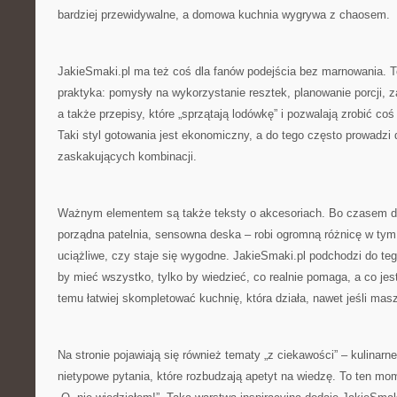
bardziej przewidywalne, a domowa kuchnia wygrywa z chaosem.
JakieSmaki.pl ma też coś dla fanów podejścia bez marnowania. To
praktyka: pomysły na wykorzystanie resztek, planowanie porcji,
a także przepisy, które „sprzątają lodówkę” i pozwalają zrobić coś
Taki styl gotowania jest ekonomiczny, a do tego często prowadzi 
zaskakujących kombinacji.
Ważnym elementem są także teksty o akcesoriach. Bo czasem dr
porządna patelnia, sensowna deska – robi ogromną różnicę w tym,
uciążliwe, czy staje się wygodne. JakieSmaki.pl podchodzi do tego
by mieć wszystko, tylko by wiedzieć, co realnie pomaga, a co jes
temu łatwiej skompletować kuchnię, która działa, nawet jeśli mas
Na stronie pojawiają się również tematy „z ciekawości” – kulinarne
nietypowe pytania, które rozbudzają apetyt na wiedzę. To ten mom