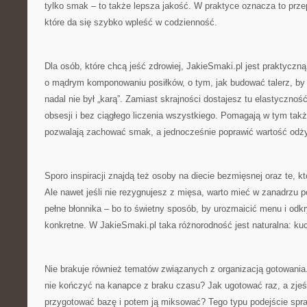
tylko smak – to także lepsza jakość. W praktyce oznacza to przepi
które da się szybko wpleść w codzienność.
Dla osób, które chcą jeść zdrowiej, JakieSmaki.pl jest praktyczną 
o mądrym komponowaniu posiłków, o tym, jak budować talerz, by 
nadal nie był „karą”. Zamiast skrajności dostajesz tu elastyczno
obsesji i bez ciągłego liczenia wszystkiego. Pomagają w tym takż
pozwalają zachować smak, a jednocześnie poprawić wartość odż
Sporo inspiracji znajdą też osoby na diecie bezmięsnej oraz te, któ
Ale nawet jeśli nie rezygnujesz z mięsa, warto mieć w zanadrzu p
pełne błonnika – bo to świetny sposób, by urozmaicić menu i odk
konkretne. W JakieSmaki.pl taka różnorodność jest naturalna: ku
Nie brakuje również tematów związanych z organizacją gotowania.
nie kończyć na kanapce z braku czasu? Jak ugotować raz, a zjeś
przygotować bazę i potem ją miksować? Tego typu podejście spraw