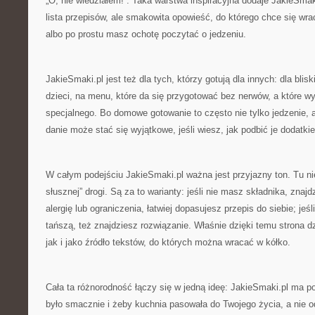
„O, nie wiedziałem!”. Taka warstwa inspiracyjna dodaje JakieSmaki
lista przepisów, ale smakowita opowieść, do którego chce się w
albo po prostu masz ochotę poczytać o jedzeniu.
JakieSmaki.pl jest też dla tych, którzy gotują dla innych: dla bli
dzieci, na menu, które da się przygotować bez nerwów, a które w
specjalnego. Bo domowe gotowanie to często nie tylko jedzenie, al
danie może stać się wyjątkowe, jeśli wiesz, jak podbić je dodatki
W całym podejściu JakieSmaki.pl ważna jest przyjazny ton. Tu ni
słusznej” drogi. Są za to warianty: jeśli nie masz składnika, znaj
alergię lub ograniczenia, łatwiej dopasujesz przepis do siebie; jeś
tańszą, też znajdziesz rozwiązanie. Właśnie dzięki temu strona d
jak i jako źródło tekstów, do których można wracać w kółko.
Cała ta różnorodność łączy się w jedną ideę: JakieSmaki.pl ma 
było smacznie i żeby kuchnia pasowała do Twojego życia, a nie o