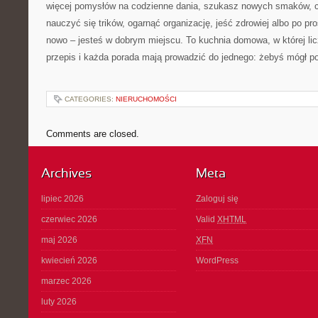
więcej pomysłów na codzienne dania, szukasz nowych smaków, c
nauczyć się trików, ogarnąć organizację, jeść zdrowiej albo po pr
nowo – jesteś w dobrym miejscu. To kuchnia domowa, w której li
przepis i każda porada mają prowadzić do jednego: żebyś mógł po
CATEGORIES:
NIERUCHOMOŚCI
Comments are closed.
Archives
Meta
lipiec 2026
Zaloguj się
czerwiec 2026
Valid
XHTML
maj 2026
XFN
kwiecień 2026
WordPress
marzec 2026
luty 2026