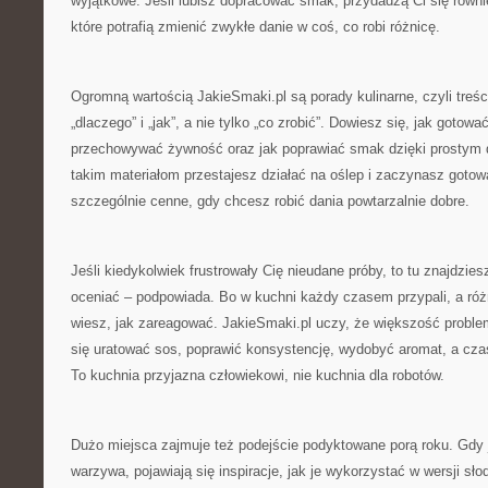
wyjątkowe. Jeśli lubisz dopracować smak, przydadzą Ci się równie
które potrafią zmienić zwykłe danie w coś, co robi różnicę.
Ogromną wartością JakieSmaki.pl są porady kulinarne, czyli treś
„dlaczego” i „jak”, a nie tylko „co zrobić”. Dowiesz się, jak gotować
przechowywać żywność oraz jak poprawiać smak dzięki prostym 
takim materiałom przestajesz działać na oślep i zaczynasz gotow
szczególnie cenne, gdy chcesz robić dania powtarzalnie dobre.
Jeśli kiedykolwiek frustrowały Cię nieudane próby, to tu znajdzies
oceniać – podpowiada. Bo w kuchni każdy czasem przypali, a róż
wiesz, jak zareagować. JakieSmaki.pl uczy, że większość proble
się uratować sos, poprawić konsystencję, wydobyć aromat, a cza
To kuchnia przyjazna człowiekowi, nie kuchnia dla robotów.
Dużo miejsca zajmuje też podejście podyktowane porą roku. Gdy 
warzywa, pojawiają się inspiracje, jak je wykorzystać w wersji sł