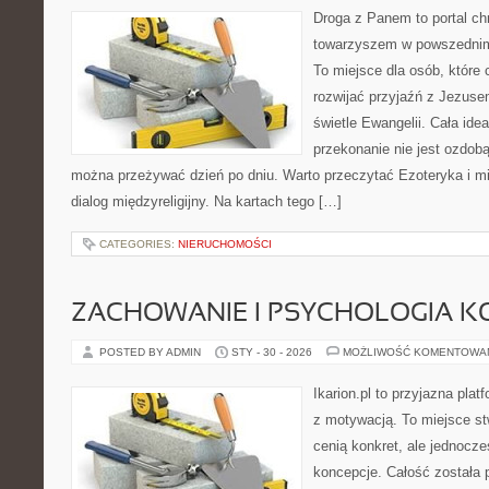
Droga z Panem to portal ch
towarzyszem w powszednim 
To miejsce dla osób, które
rozwijać przyjaźń z Jezuse
świetle Ewangelii. Cała idea
przekonanie nie jest ozdobą
można przeżywać dzień po dniu. Warto przeczytać Ezoteryka i m
dialog międzyreligijny. Na kartach tego […]
CATEGORIES:
NIERUCHOMOŚCI
ZACHOWANIE I PSYCHOLOGIA K
POSTED BY ADMIN
STY - 30 - 2026
MOŻLIWOŚĆ KOMENTOWA
Ikarion.pl to przyjazna plat
z motywacją. To miejsce st
cenią konkret, ale jednocz
koncepcje. Całość została 