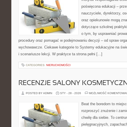
poświęcona edukacji – prze
nauczyciele, dyrektorzy, os
oraz opiekunowie mogą znal
dotyczące szkolnej praktyki
o tym, by usprawniać prowa
procedury oraz pomagać w podejmowaniu decyzji – od spraw orga
wychowawcze. Ciekawe kategorie to Systemy edukacyjne na świec
i scenariusze lekcji. W praktyce ta strona pełni […]
CATEGORIES:
NIERUCHOMOŚCI
RECENZJE SALONY KOSMETYCZ
POSTED BY ADMIN
STY - 28 - 2026
MOŻLIWOŚĆ KOMENTOWA
Beat the boredom to miejsc
rozproszyć znużenie i zami
chwilę dla siebie. To centru
pielęgnacyjnych, zapachach