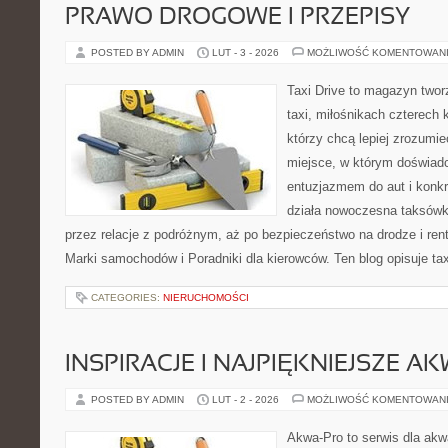
PRAWO DROGOWE I PRZEPISY
POSTED BY ADMIN
LUT - 3 - 2026
MOŻLIWOŚĆ KOMENTOWAN
Taxi Drive to magazyn twor
taxi, miłośnikach czterech 
którzy chcą lepiej zrozumie
miejsce, w którym doświadc
entuzjazmem do aut i konkr
działa nowoczesna taksówk
przez relacje z podróżnym, aż po bezpieczeństwo na drodze i re
Marki samochodów i Poradniki dla kierowców. Ten blog opisuje tax
CATEGORIES:
NIERUCHOMOŚCI
INSPIRACJE I NAJPIĘKNIEJSZE A
POSTED BY ADMIN
LUT - 2 - 2026
MOŻLIWOŚĆ KOMENTOWAN
Akwa-Pro to serwis dla akw