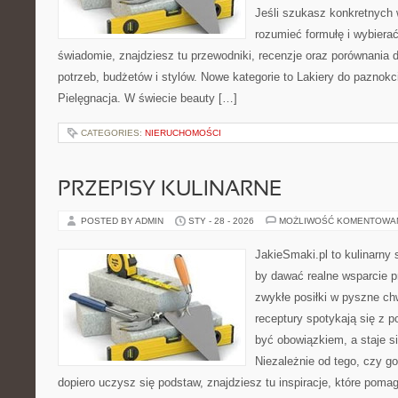
Jeśli szukasz konkretnych
rozumieć formułę i wybierać
świadomie, znajdziesz tu przewodniki, recenzje oraz porównania
potrzeb, budżetów i stylów. Nowe kategorie to Lakiery do paznokci 
Pielęgnacja. W świecie beauty […]
CATEGORIES:
NIERUCHOMOŚCI
PRZEPISY KULINARNE
POSTED BY ADMIN
STY - 28 - 2026
MOŻLIWOŚĆ KOMENTOWA
JakieSmaki.pl to kulinarny s
by dawać realne wsparcie p
zwykłe posiłki w pyszne chw
receptury spotykają się z p
być obowiązkiem, a staje s
Niezależnie od tego, czy go
dopiero uczysz się podstaw, znajdziesz tu inspiracje, które pomag