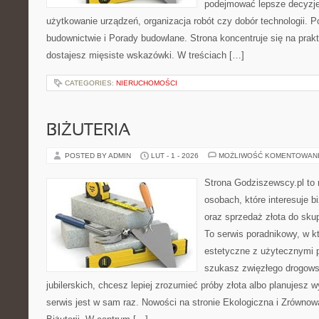
podejmować lepsze decyzje
użytkowanie urządzeń, organizacja robót czy dobór technologii.
budownictwie i Porady budowlane. Strona koncentruje się na prak
dostajesz mięsiste wskazówki. W treściach […]
CATEGORIES:
NIERUCHOMOŚCI
BIŻUTERIA
POSTED BY ADMIN
LUT - 1 - 2026
MOŻLIWOŚĆ KOMENTOWAN
Strona Godziszewscy.pl to 
osobach, które interesuje bi
oraz sprzedaż złota do sku
To serwis poradnikowy, w kt
estetyczne z użytecznymi 
szukasz zwięzłego drogow
jubilerskich, chcesz lepiej zrozumieć próby złota albo planujesz w
serwis jest w sam raz. Nowości na stronie Ekologiczna i Zrównowa