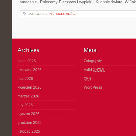
smaczniej. Polecamy Pieczywo i wypieki i Kuchnie świata. W Jaki
CATEGORIES:
NIERUCHOMOŚCI
Archives
Meta
lipiec 2026
Zaloguj się
czerwiec 2026
Valid
XHTML
maj 2026
XFN
kwiecień 2026
WordPress
marzec 2026
luty 2026
styczeń 2026
grudzień 2025
listopad 2025