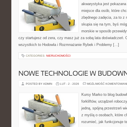
akwarystyka jest pokazana 
miejsce dla osób, które ch
zbędnego zadęcia, za to z 
skupia się na tym, byś móg
morskie w sposób przewidyw
czy startujesz od zera, czy masz już za sobą lata doświadczeń. 
wszystkich to Hodowla i Rozmnażanie Rybek i Problemy […]
CATEGORIES:
NIERUCHOMOŚCI
NOWE TECHNOLOGIE W BUDOWN
POSTED BY ADMIN
LUT - 2 - 2026
MOŻLIWOŚĆ KOMENTOWAN
Kursy Marko to blog budowl
forkliftów, urządzeń robocz
jedną, spójną przestrzeń w
z myślą o osobach, które ch
rozumieć, jak funkcjonuje te