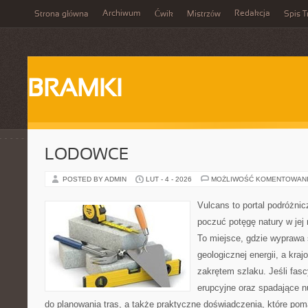
Archiwum
Redakcja
Strona główna
Ćwik
Mistrzów
Spis T
BRAMKI
LODOWCE
POSTED BY ADMIN
LUT - 4 - 2026
MOŻLIWOŚĆ KOMENTOWAN
Vulcans to portal podróżnic
poczuć potęgę natury w jej 
To miejsce, gdzie wyprawa 
geologicznej energii, a kra
zakrętem szlaku. Jeśli fasc
erupcyjne oraz spadające n
do planowania tras, a także praktyczne doświadczenia, które po