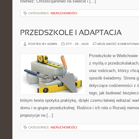
również: Chrześcijaństwo na świecie i […]
CATEGORIES:
NIERUCHOMOŚCI
PRZEDSZKOLE I ADAPTACJA
POSTED BY ADMIN
STY - 29 - 2026
MOŻLIWOŚĆ KOMENTOWA
Przedszkole w Wielichowie 
z myślą o przedszkolakach
oraz rodzicach, którzy chc
sposób świadomy. Strona g
dotyczące codzienności z d
tego, jak budować bezpiecz
którym teoria spotyka praktykę, dzięki czemu łatwiej wdrażać wa
domu i w grupie przedszkolnej. Rodzice i ich rola o Rozwój niemow
propozycje na […]
CATEGORIES:
NIERUCHOMOŚCI