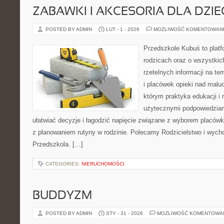
ZABAWKI I AKCESORIA DLA DZIE
POSTED BY ADMIN
LUT - 1 - 2026
MOŻLIWOŚĆ KOMENTOWAN
Przedszkole Kubuś to plat
rodzicach oraz o wszystkic
rzetelnych informacji na t
i placówek opieki nad maluc
którym praktyka edukacji i 
użytecznymi podpowiedziami
ułatwiać decyzje i łagodzić napięcie związane z wyborem placówki
z planowaniem rutyny w rodzinie. Polecamy Rodzicielstwo i wychow
Przedszkola. […]
CATEGORIES:
NIERUCHOMOŚCI
BUDDYZM
POSTED BY ADMIN
STY - 31 - 2026
MOŻLIWOŚĆ KOMENTOWA