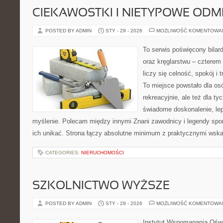
CIEKAWOSTKI I NIETYPOWE ODM
POSTED BY ADMIN
STY - 29 - 2026
MOŻLIWOŚĆ KOMENTOWA
To serwis poświęcony bilard
oraz kręglarstwu – czterem 
liczy się celność, spokój i 
To miejsce powstało dla os
rekreacyjnie, ale też dla ty
świadome doskonalenie, lep
myślenie. Polecam między innymi Znani zawodnicy i legendy sport
ich unikać. Strona łączy absolutne minimum z praktycznymi wsk
CATEGORIES:
NIERUCHOMOŚCI
SZKOLNICTWO WYŻSZE
POSTED BY ADMIN
STY - 29 - 2026
MOŻLIWOŚĆ KOMENTOWA
Instytut Wspomagania Oświa