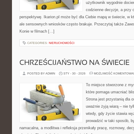
użytkownik wygodnie dociera
codzienne decyzje, a przy 
perspektywę. Ikarion.pl może być dla Ciebie mapą w świecie, w kt
ale sensownych wniosków często brakuje. Przeczytaj także Zawod
Konie w filmach […]
CATEGORIES:
NIERUCHOMOŚCI
CHRZEŚCIJAŃSTWO NA ŚWIECIE
POSTED BY ADMIN
STY - 30 - 2026
MOŻLIWOŚĆ KOMENTOWA
To miejsce stworzone z my
które pomaga umacniać bli
Strona jest przystanią dla o
uważnie żyją wiarą – nie tyl
wtedy, gdy życie stawia wyz
prowadzić w taki sposób, b
namacalna, a modlitwa i refleksja przenikały pracę, rozmowy, dec