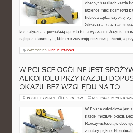
obecnych realiach każda ko
łazience mieć kosmetyki bab
kobieca żądza szybkiej w
Stworzona przez nas niepow
kosmetyczna z pewnością sprosta temu wyzwaniu. Jedynie u nas
najlepsze kosmetyki, które nie zawierają niezdrowej chemii, a pr
CATEGORIES:
NIERUCHOMOŚCI
W POLSCE OGÓLNE JEST SPOŻY
ALKOHOLU PRZY KAŻDEJ DOPU
OKAZJI. BEZ WZGLĘDU NA TO
POSTED BY ADMIN
LIS - 25 - 2025
MOŻLIWOŚĆ KOMENTOWAN
W Polsce całościowe jest s
każdej możliwej okazji. Be
Rzeczywistością w obecny
z natury piękno. Nienatural