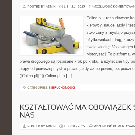
POSTED BY ADMIN
LIS - 21 - 2025
MOŻLIWOŚĆ KOMENTOWAN
Colina.pl – rozbudowane 
kierowcy, nauce jazdy i te
stworzony z myślą o przys
użytkownikach dróg, którz
swoją wiedzę. Volkswagen 
Motoryzacji To platforma, 
prawa drogowego są rozpisane krok po kroku, a użyteczne tipy 
etapy od pierwszej myśli o prawie jazdy aż po pewne, bezpieczne 
([Colina.pl][2]) Colina.pl to […]
CATEGORIES:
NIERUCHOMOŚCI
KSZTAŁTOWAĆ MA OBOWIĄZEK S
NAS
POSTED BY ADMIN
LIS - 20 - 2025
MOŻLIWOŚĆ KOMENTOWAN