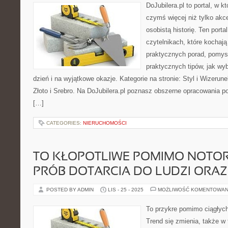
DoJubilera.pl to portal, w k
czymś więcej niż tylko akc
osobistą historię. Ten porta
czytelnikach, które kochają 
praktycznych porad, pomysł
praktycznych tipów, jak wyb
dzień i na wyjątkowe okazje. Kategorie na stronie: Styl i Wizeru
Złoto i Srebro. Na DoJubilera.pl poznasz obszerne opracowani
[…]
CATEGORIES:
NIERUCHOMOŚCI
TO KŁOPOTLIWE POMIMO NOTO
PRÓB DOTARCIA DO LUDZI ORAZ
POSTED BY ADMIN
LIS - 25 - 2025
MOŻLIWOŚĆ KOMENTOWAN
To przykre pomimo ciągłych 
Trend się zmienia, także 