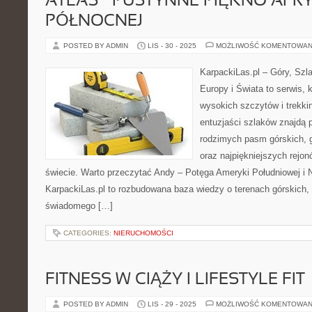
ATLAS – PUSTYNNE PIĘKNO AFRY
PÓŁNOCNEJ
POSTED BY ADMIN
LIS - 30 - 2025
MOŻLIWOŚĆ KOMENTOWAN
KarpackiLas.pl – Góry, Szl
Europy i Świata to serwis, 
wysokich szczytów i trekkin
entuzjaści szlaków znajdą 
rodzimych pasm górskich, 
oraz najpiękniejszych rejo
świecie. Warto przeczytać Andy – Potęga Ameryki Południowej i N
KarpackiLas.pl to rozbudowana baza wiedzy o terenach górskich,
świadomego […]
CATEGORIES:
NIERUCHOMOŚCI
FITNESS W CIĄŻY I LIFESTYLE FIT
POSTED BY ADMIN
LIS - 29 - 2025
MOŻLIWOŚĆ KOMENTOWAN