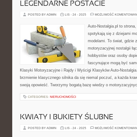
LEGENDARNE POSTACIE
POSTED BY ADMIN
LIS - 24 - 2025
MOŻLIWOŚĆ KOMENTOWAN
Auto-Nostalgia.pl to strona
spotykają się z dziejami mo
modelami. To świat, gdzie 
motoryzacyjnej nostalgii łą
hobbystów oraz osoby dopie
fascynujące mogą być samo
Klasyki Motoryzacyjne i Rajdy i Wyścigi Klasyków Auto-Nostalgia.
brzmienie klasycznego silnika da się niemal poczuć, a każda kra
swoją opowieść. Tworzymy bogatą bazę wiedzy o motoryzacyjnych
CATEGORIES:
NIERUCHOMOŚCI
KWIATY I BUKIETY ŚLUBNE
POSTED BY ADMIN
LIS - 24 - 2025
MOŻLIWOŚĆ KOMENTOWAN