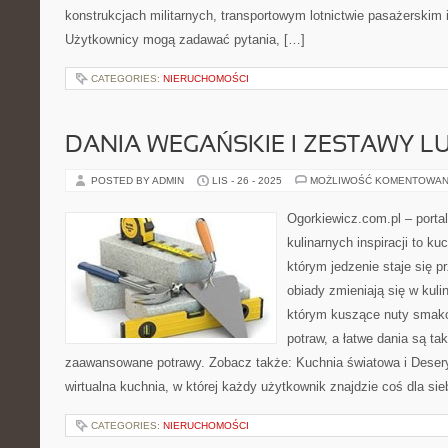
konstrukcjach militarnych, transportowym lotnictwie pasażerskim i
Użytkownicy mogą zadawać pytania, […]
CATEGORIES:
NIERUCHOMOŚCI
DANIA WEGAŃSKIE I ZESTAWY 
POSTED BY ADMIN
LIS - 26 - 2025
MOŻLIWOŚĆ KOMENTOWAN
Ogorkiewicz.com.pl – porta
kulinarnych inspiracji to k
którym jedzenie staje się 
obiady zmieniają się w kuli
którym kuszące nuty smako
potraw, a łatwe dania są ta
zaawansowane potrawy. Zobacz także: Kuchnia światowa i Desery
wirtualna kuchnia, w której każdy użytkownik znajdzie coś dla si
CATEGORIES:
NIERUCHOMOŚCI