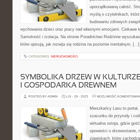
uporządkowaną całość. Str
myślą o czytelnikach, któ
budowaniu zdrowych związ
wychowania dzieci oraz pracy nad własnymi emocjami. Ciekawe ka
Samotność i izolacja. Na stronie Poradnictwo Rodzinne wyszukas
które opisują, jak rozwija się rodzina na poziomie mentalnym, […]
CATEGORIES:
NIERUCHOMOŚCI
SYMBOLIKA DRZEW W KULTURZE
I GOSPODARKA DREWNEM
POSTED BY ADMIN
LIS - 29 - 2025
MOŻLIWOŚĆ KOMENTOWAN
Mieszkańcy Lasu to portal, 
szacunku do przyrody i cod
wirtualna ostoja, gdzie go
opowieści o drzewostanie, 
zjawiskach, które zachodz