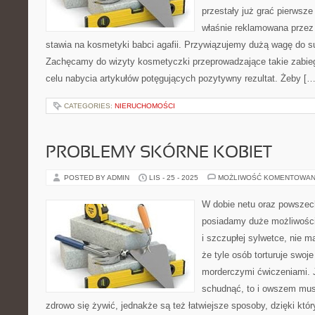
przestały już grać pierwsz
właśnie reklamowana przez
stawia na kosmetyki babci agafii. Przywiązujemy dużą wagę do sug
Zachęcamy do wizyty kosmetyczki przeprowadzające takie zabieg
celu nabycia artykułów potęgujących pozytywny rezultat. Żeby […
CATEGORIES:
NIERUCHOMOŚCI
PROBLEMY SKÓRNE KOBIET
POSTED BY ADMIN
LIS - 25 - 2025
MOŻLIWOŚĆ KOMENTOWAN
W dobie netu oraz powszec
posiadamy duże możliwości
i szczupłej sylwetce, nie 
że tyle osób torturuje swoje
morderczymi ćwiczeniami. J
schudnąć, to i owszem musi
zdrowo się żywić, jednakże są też łatwiejsze sposoby, dzięki kt