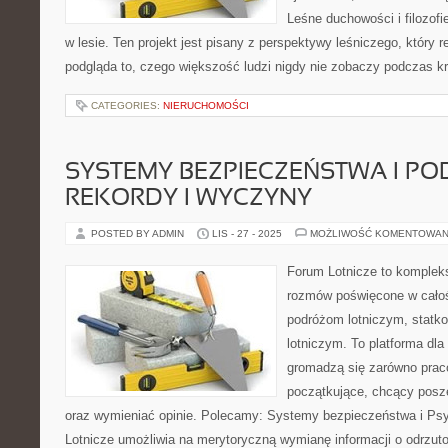
Leśne duchowości i filozof
w lesie. Ten projekt jest pisany z perspektywy leśniczego, który 
podgląda to, czego większość ludzi nigdy nie zobaczy podczas k
CATEGORIES:
NIERUCHOMOŚCI
SYSTEMY BEZPIECZEŃSTWA I PO
REKORDY I WYCZYNY
POSTED BY ADMIN
LIS - 27 - 2025
MOŻLIWOŚĆ KOMENTOWAN
Forum Lotnicze to komplek
rozmów poświęcone w całoś
podróżom lotniczym, statk
lotniczym. To platforma dla
gromadzą się zarówno praco
początkujące, chcący posze
oraz wymieniać opinie. Polecamy: Systemy bezpieczeństwa i Psy
Lotnicze umożliwia na merytoryczną wymianę informacji o odrzut