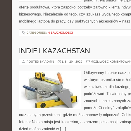
porad IT. Na platformie Dip
ofertę produktową, która zaspokoi potrzeby zarówno klienta indyw
biznesowego. Niezależnie od tego, czy szukasz wydajnego kompu
mobilnego laptopa do pracy, czy praktycznych akcesoriów – nasz
CATEGORIES:
NIERUCHOMOŚCI
INDIE I KAZACHSTAN
POSTED BY ADMIN
LIS - 20 - 2025
MOŻLIWOŚĆ KOMENTOWAN
Odkrywamy Interior nasz po
w którym przenika się miło
wskazówkami dla każdego, 
podróżować. To wirtualny p
znanych i mniej znanych za
pomoże Ci odkryć zakątków
oraz cichych przestrzeni, gdzie można naprawdę odpocząć. Cel i
Interior Nasza misja jest konkretna, a zarazem pełna pasji: zains
dzień można zmienić w […]