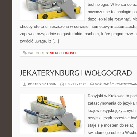
technologie. W końcu coraz
nowoczesne technologie pow
dużo lepiej się rozwinąć. M
choćby oferta umieszczona w serwisie internetowym automatech.pl 
zapewne przypadnie do gustu takim osobom, które pragną rozwija
zwrócić uwagę, iż […]
CATEGORIES:
NIERUCHOMOŚCI
JEKATERYNBURG I WOŁGOGRAD
POSTED BY ADMIN
LIS - 21 - 2025
MOŻLIWOŚĆ KOMENTOWAN
Rosyjski w Krakowie to port
zafascynowania do języka r
krajów rosyjskojęzycznych.
rosyjski język przestaje b
staje się mostem do relacji
świadomego odbioru Wschod