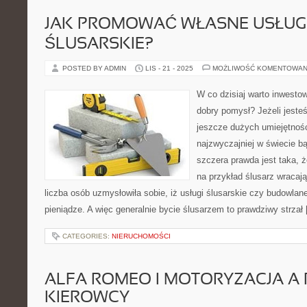
JAK PROMOWAĆ WŁASNE USŁUG
ŚLUSARSKIE?
POSTED BY ADMIN
LIS - 21 - 2025
MOŻLIWOŚĆ KOMENTOWAN
W co dzisiaj warto inwesto
dobry pomysł? Jeżeli jesteś
jeszcze dużych umiejętno
najzwyczajniej w świecie b
szczera prawda jest taka, że
na przykład ślusarz wracaj
liczba osób uzmysłowiła sobie, iż usługi ślusarskie czy budowlan
pieniądze. A więc generalnie bycie ślusarzem to prawdziwy strzał
CATEGORIES:
NIERUCHOMOŚCI
ALFA ROMEO I MOTORYZACJA A
KIEROWCY