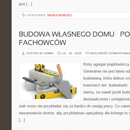
jest […]
CATEGORIES:
NIERUCHOMOŚCI
BUDOWA WŁASNEGO DOMU – P
FACHOWCÓW
POSTED BY ADMIN
LIS - 30 - 2025
MOŻLIWOŚĆ KOMENTOWAN
Który agregat prądotwórczy 
Generalnie nie jest łatwo o
budowlaną, która dobrze zn
kwestiach dot. budowlanki
wiemy, że nawet jeżeli bud
doświadczenie i umiejętnośc
siak może nie przykładać się za bardzo do swojej pracy. Co zate
niesamowicie istotne, aby przykładowo specjalisty dla którego to
[…]