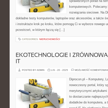
sprawdzonych porad na tema
komputerowych. Polecamy: 
rozwiązania sieciowe. Na D
dokładne testy komputerów, laptopów oraz akcesoriów, a także św
i instruktaże krok po kroku, które pomogą Ci w wyborze nowego ur
przestrzeń, w którym łączą się […]
CATEGORIES:
NIERUCHOMOŚCI
EKOTECHNOLOGIE I ZRÓWNOWA
IT
POSTED BY ADMIN
LIS - 20 - 2025
MOŻLIWOŚĆ KOMENTOWAN
Diprocon.pl – Komputery, La
nowoczesny portal, który 
merytorycznymi artykułami 
to dostarczanie najlepszyc
dodatków do komputera, a 