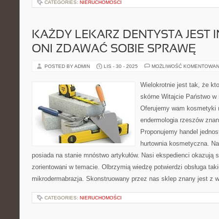
CATEGORIES:
NIERUCHOMOŚCI
KAŻDY LEKARZ DENTYSTA JEST I
ONI ZDAWAĆ SOBIE SPRAWĘ
POSTED BY ADMIN
LIS - 30 - 2025
MOŻLIWOŚĆ KOMENTOWAN
Wielokrotnie jest tak, że 
skórne Witajcie Państwo w
Oferujemy wam kosmetyki na
endermologia rzeszów znany
Proponujemy handel jednost
hurtownia kosmetyczna. N
posiada na stanie mnóstwo artykułów. Nasi ekspedienci okazują si
zorientowani w temacie. Olbrzymią wiedzę potwierdzi obsługa tak
mikrodermabrazja. Skonstruowany przez nas sklep znany jest z w
CATEGORIES:
NIERUCHOMOŚCI