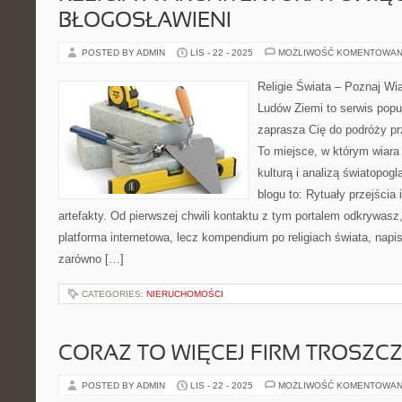
BŁOGOSŁAWIENI
POSTED BY ADMIN
LIS - 22 - 2025
MOŻLIWOŚĆ KOMENTOWAN
Religie Świata – Poznaj Wi
Ludów Ziemi to serwis popu
zaprasza Cię do podróży prz
To miejsce, w którym wiara 
kulturą i analizą światopog
blogu to: Rytuały przejścia 
artefakty. Od pierwszej chwili kontaktu z tym portalem odkrywasz,
platforma internetowa, lecz kompendium po religiach świata, napi
zarówno […]
CATEGORIES:
NIERUCHOMOŚCI
CORAZ TO WIĘCEJ FIRM TROSZCZ
POSTED BY ADMIN
LIS - 22 - 2025
MOŻLIWOŚĆ KOMENTOWAN