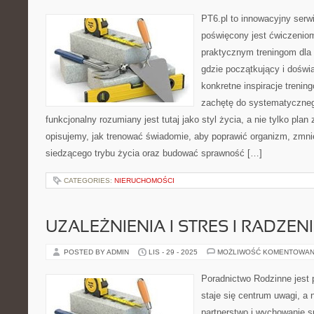
PT6.pl to innowacyjny serwi
poświęcony jest ćwiczenio
praktycznym treningom dla 
gdzie początkujący i dośw
konkretne inspiracje trenin
zachętę do systematycznego
funkcjonalny rozumiany jest tutaj jako styl życia, a nie tylko plan 
opisujemy, jak trenować świadomie, aby poprawić organizm, zmni
siedzącego trybu życia oraz budować sprawność […]
CATEGORIES:
NIERUCHOMOŚCI
UZALEŻNIENIA I STRES I RADZENI
POSTED BY ADMIN
LIS - 29 - 2025
MOŻLIWOŚĆ KOMENTOWAN
Poradnictwo Rodzinne jest 
staje się centrum uwagi, a
partnerstwo i wychowanie sp