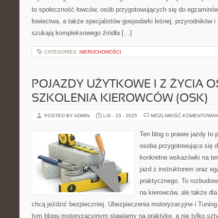
to społeczność łowców, osób przygotowujących się do egzaminó
łowiectwa, a także specjalistów gospodarki leśnej, przyrodników i 
szukają kompleksowego źródła […]
CATEGORIES:
NIERUCHOMOŚCI
POJAZDY UŻYTKOWE I Z ŻYCIA
SZKOLENIA KIEROWCÓW (OSK)
POSTED BY ADMIN
LIS - 23 - 2025
MOŻLIWOŚĆ KOMENTOWAN
Ten blog o prawie jazdy to 
osoba przygotowująca się 
konkretne wskazówki na tem
jazd z instruktorem oraz e
praktycznego. To rozbudow
na kierowców, ale także dl
chcą jeździć bezpieczniej. Ubezpieczenia motoryzacyjne i Tuning 
tym blogu motoryzacyjnym stawiamy na praktykę, a nie tylko szty