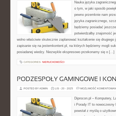
Nauka języka zagraniczneg
o tym, w jaki sposób powięk
pewno przemknie nam przez
języka zagranicznego, szcze
będziemy posiadać jeszcze 
potwierdzałby znajomość je
wolno właściwie skutecznie zaplanować kształcenie się drugiego
zapisanie się na jestemkontent.pl, na których będziemy mogli s
posiadanej wiedzy. Niezwykle ekspresowo przekonamy się o […]
CATEGORIES:
NIERUCHOMOŚCI
PODZESPOŁY GAMINGOWE I KON
POSTED BY ADMIN
LIS - 20 - 2025
MOŻLIWOŚĆ KOMENTOWAN
Diprocon.pl – Komputery, L
i Porady IT to nowoczesny b
powstał z myślą o użytkow