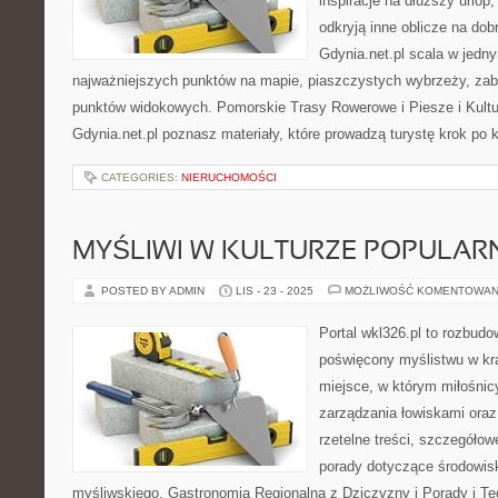
inspiracje na dłuższy urlop
odkryją inne oblicze na dob
Gdynia.net.pl scala w jedn
najważniejszych punktów na mapie, piaszczystych wybrzeży, zab
punktów widokowych. Pomorskie Trasy Rowerowe i Piesze i Kultu
Gdynia.net.pl poznasz materiały, które prowadzą turystę krok po 
CATEGORIES:
NIERUCHOMOŚCI
MYŚLIWI W KULTURZE POPULAR
POSTED BY ADMIN
LIS - 23 - 2025
MOŻLIWOŚĆ KOMENTOWAN
Portal wkl326.pl to rozbud
poświęcony myślistwu w kraj
miejsce, w którym miłośni
zarządzania łowiskami ora
rzetelne treści, szczegóło
porady dotyczące środowis
myśliwskiego. Gastronomia Regionalna z Dziczyzny i Porady i T