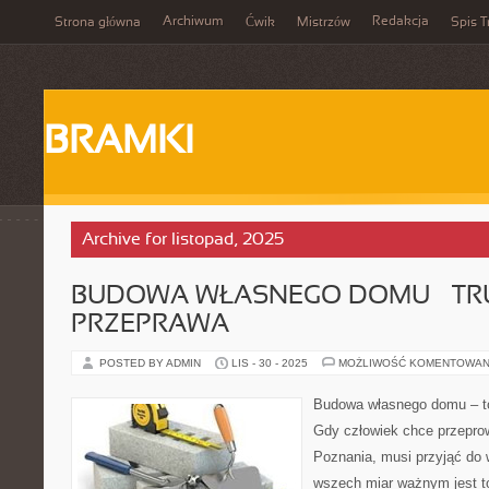
Archiwum
Redakcja
Strona główna
Ćwik
Mistrzów
Spis T
BRAMKI
Archive for listopad, 2025
BUDOWA WŁASNEGO DOMU – T
PRZEPRAWA
POSTED BY ADMIN
LIS - 30 - 2025
MOŻLIWOŚĆ KOMENTOWAN
Budowa własnego domu – to
Gdy człowiek chce przeprow
Poznania, musi przyjąć do
wszech miar ważnym jest t