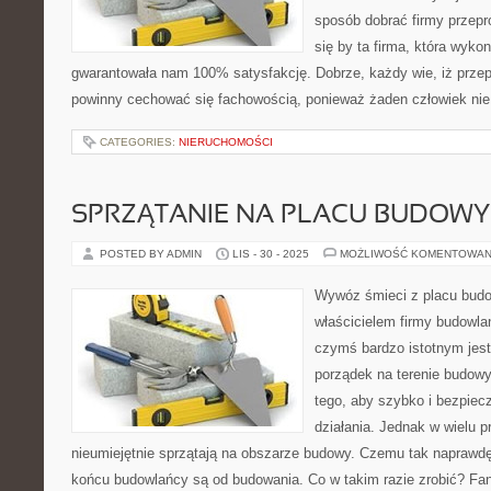
sposób dobrać firmy przep
się by ta firma, która wykon
gwarantowała nam 100% satysfakcję. Dobrze, każdy wie, iż prz
powinny cechować się fachowością, ponieważ żaden człowiek nie
CATEGORIES:
NIERUCHOMOŚCI
SPRZĄTANIE NA PLACU BUDOWY
POSTED BY ADMIN
LIS - 30 - 2025
MOŻLIWOŚĆ KOMENTOWAN
Wywóz śmieci z placu budo
właścicielem firmy budowla
czymś bardzo istotnym jest
porządek na terenie budow
tego, aby szybko i bezpiec
działania. Jednak w wielu 
nieumiejętnie sprzątają na obszarze budowy. Czemu tak naprawdę
końcu budowlańcy są od budowania. Co w takim razie zrobić? F