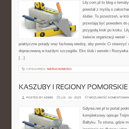
Lily.com.pl to blog o temat
powstał z myślą o zakocha
ślubie. To przestrzeń, w kt
przestają być powodem do p
przygodą krok po kroku. Lil
świecie organizacji wesel –
praktyczne porady oraz fachową wiedzę, aby pomóc Ci stworzyć
dopracowaną w każdym szczególe. Eko ślub i wesele i Rozrywka 
[…]
CATEGORIES:
NIERUCHOMOŚCI
KASZUBY I REGIONY POMORSKIE
POSTED BY ADMIN
LIS - 24 - 2025
MOŻLIWOŚĆ KOMENTOWAN
Gdynia.net.pl to portal pod
kompleksowy opisuje Trójm
Bałtyku. To strona, gdzie m