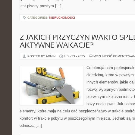
jest pisany prostym […]
CATEGORIES:
NIERUCHOMOŚCI
Z JAKICH PRZYCZYN WARTO SP
AKTYWNE WAKACJE?
POSTED BY ADMIN
LIS - 23 - 2025
MOŻLIWOŚĆ KOMENTOWAN
Co oferują nam profesjonaln
dziedziną, która w pewnym 
innych elementów, jakie da
rozwój wybranych podmiotów
pierwszym skojarzeniem z tą
bazy noclegowe. Jak najbar
elementy, które mają na celu dać bezpieczeństwo w trakcie podró
komfort w trakcie pobytu w poszczególnym miejscu. Jednak są ró
odnoszą […]