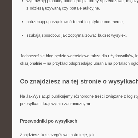
wystawiają produkty takich jak platformy sprzedażowe, międz
z odzieżą używaną czy portale aukcyjne,
potrzebują uporządkować temat logistyki e-commerce,
szukają sposobów, jak zoptymalizować budżet wysyłek.
Jednocześnie blog będzie wartościowa także dla użytkowników, kt
okazjonalnie – na przykład odsprzedając ubrania na portalach og
Co znajdziesz na tej stronie o wysyłkac
Na JakWyslac.pl publikujemy różnorodne treści związane z logist
przesyłkami krajowymi i zagranicznymi.
Przewodniki po wysyłkach
Znajdziesz tu szczegółowe instrukcje, jak: