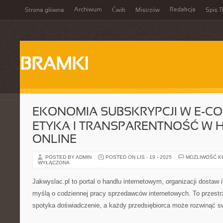
Archiwum
Redakcja
Strona główna
Ćwik
Mistrzów
Spis T
BRAMKI
EKONOMIA SUBSKRYPCJI W E-CO
ETYKA I TRANSPARENTNOŚĆ W 
ONLINE
POSTED BY ADMIN
POSTED ON LIS - 19 - 2025
MOŻLIWOŚĆ 
WYŁĄCZONA
Jakwyslac.pl to portal o handlu internetowym, organizacji dostaw
myślą o codziennej pracy sprzedawców internetowych. To przestr
spotyka doświadczenie, a każdy przedsiębiorca może rozwinąć sw