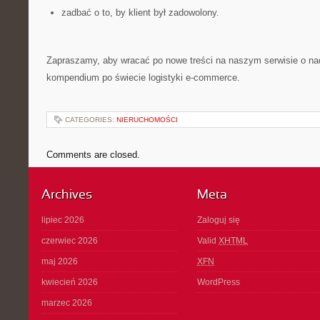
zadbać o to, by klient był zadowolony.
Zapraszamy, aby wracać po nowe treści na naszym serwisie o n
kompendium po świecie logistyki e-commerce.
CATEGORIES:
NIERUCHOMOŚCI
Comments are closed.
Archives
Meta
lipiec 2026
Zaloguj się
czerwiec 2026
Valid
XHTML
maj 2026
XFN
kwiecień 2026
WordPress
marzec 2026