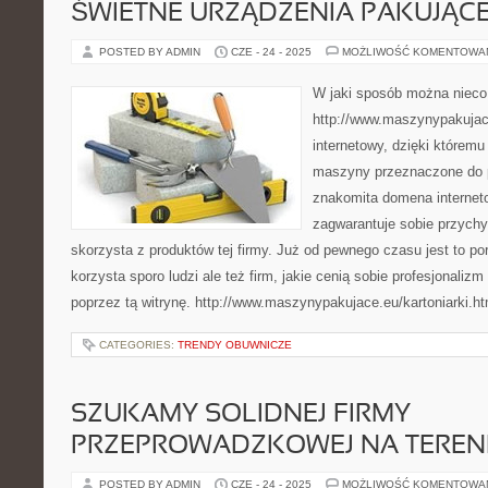
ŚWIETNE URZĄDZENIA PAKUJĄC
POSTED BY ADMIN
CZE - 24 - 2025
MOŻLIWOŚĆ KOMENTOWA
W jaki sposób można nieco
http://www.maszynypakujace
internetowy, dzięki któremu
maszyny przeznaczone do p
znakomita domena internet
zagwarantuje sobie przychy
skorzysta z produktów tej firmy. Już od pewnego czasu jest to por
korzysta sporo ludzi ale też firm, jakie cenią sobie profesjonalizm
poprzez tą witrynę. http://www.maszynypakujace.eu/kartoniarki.ht
CATEGORIES:
TRENDY OBUWNICZE
SZUKAMY SOLIDNEJ FIRMY
PRZEPROWADZKOWEJ NA TERENI
POSTED BY ADMIN
CZE - 24 - 2025
MOŻLIWOŚĆ KOMENTOWA