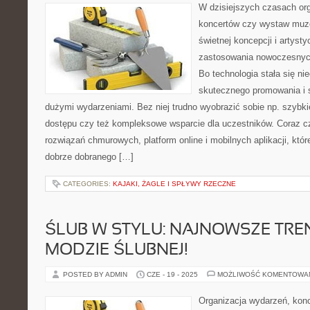
W dzisiejszych czasach or
koncertów czy wystaw muz
świetnej koncepcji i artysty
zastosowania nowoczesnych
Bo technologia stała się n
skutecznego promowania i 
dużymi wydarzeniami. Bez niej trudno wyobrazić sobie np. szybkie
dostępu czy też kompleksowe wsparcie dla uczestników. Coraz c
rozwiązań chmurowych, platform online i mobilnych aplikacji, któr
dobrze dobranego […]
CATEGORIES:
KAJAKI, ŻAGLE I SPŁYWY RZECZNE
ŚLUB W STYLU: NAJNOWSZE TRE
MODZIE ŚLUBNEJ!
POSTED BY ADMIN
CZE - 19 - 2025
MOŻLIWOŚĆ KOMENTOWA
Organizacja wydarzeń, kon