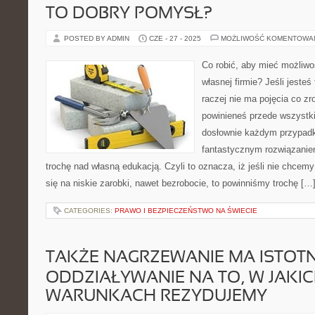
TO DOBRY POMYSŁ?
POSTED BY ADMIN
CZE - 27 - 2025
MOŻLIWOŚĆ KOMENTOWA
Co robić, aby mieć możliw
własnej firmie? Jeśli jesteś
raczej nie ma pojęcia co z
powinieneś przede wszystk
dosłownie każdym przypadku
fantastycznym rozwiązanie
trochę nad własną edukacją. Czyli to oznacza, iż jeśli nie chcem
się na niskie zarobki, nawet bezrobocie, to powinniśmy trochę […
CATEGORIES:
PRAWO I BEZPIECZEŃSTWO NA ŚWIECIE
TAKŻE NAGRZEWANIE MA ISTOT
ODDZIAŁYWANIE NA TO, W JAKI
WARUNKACH REZYDUJEMY