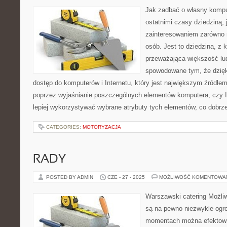
Jak zadbać o własny komput
ostatnimi czasy dziedziną,
zainteresowaniem zarówno m
osób. Jest to dziedzina, z 
przeważająca większość lud
spowodowane tym, że dzięk
dostęp do komputerów i Internetu, który jest największym źródłem 
poprzez wyjaśnianie poszczególnych elementów komputera, czy I
lepiej wykorzystywać wybrane atrybuty tych elementów, co dobrz
CATEGORIES:
MOTORYZACJA
RADY
POSTED BY ADMIN
CZE - 27 - 2025
MOŻLIWOŚĆ KOMENTOWA
Warszawski catering Możli
są na pewno niezwykle og
momentach można efektowni