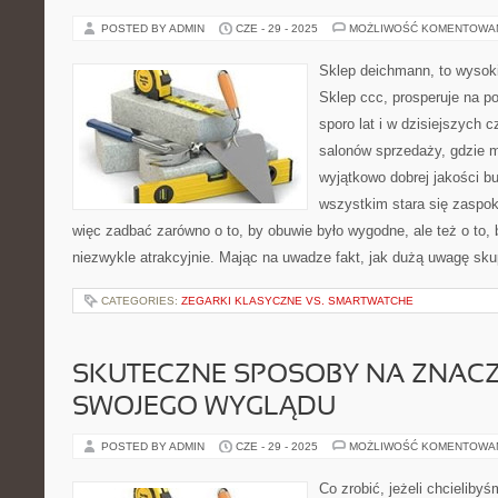
POSTED BY ADMIN
CZE - 29 - 2025
MOŻLIWOŚĆ KOMENTOWA
Sklep deichmann, to wysoki
Sklep ccc, prosperuje na p
sporo lat i w dzisiejszych
salonów sprzedaży, gdzie
wyjątkowo dobrej jakości b
wszystkim stara się zaspok
więc zadbać zarówno o to, by obuwie było wygodne, ale też o to, 
niezwykle atrakcyjnie. Mając na uwadze fakt, jak dużą uwagę sku
CATEGORIES:
ZEGARKI KLASYCZNE VS. SMARTWATCHE
SKUTECZNE SPOSOBY NA ZNAC
SWOJEGO WYGLĄDU
POSTED BY ADMIN
CZE - 29 - 2025
MOŻLIWOŚĆ KOMENTOWA
Co zrobić, jeżeli chcielib