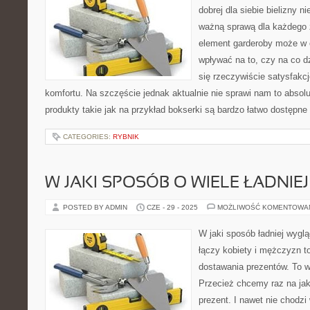
dobrej dla siebie bielizny n
ważną sprawą dla każdego 
element garderoby może w
wpływać na to, czy na co d
się rzeczywiście satysfak
komfortu. Na szczęście jednak aktualnie nie sprawi nam to absol
produkty takie jak na przykład bokserki są bardzo łatwo dostępne
CATEGORIES:
RYBNIK
W JAKI SPOSÓB O WIELE ŁADNI
POSTED BY ADMIN
CZE - 29 - 2025
MOŻLIWOŚĆ KOMENTOWA
W jaki sposób ładniej wygl
łączy kobiety i mężczyzn to
dostawania prezentów. To w
Przecież chcemy raz na ja
prezent. I nawet nie chodz