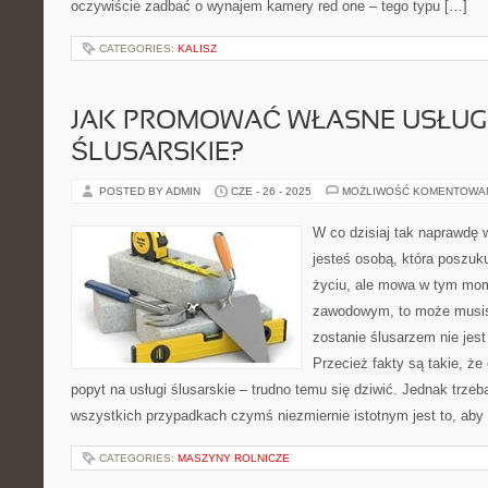
oczywiście zadbać o wynajem kamery red one – tego typu […]
CATEGORIES:
KALISZ
JAK PROMOWAĆ WŁASNE USŁUG
ŚLUSARSKIE?
POSTED BY ADMIN
CZE - 26 - 2025
MOŻLIWOŚĆ KOMENTOWA
W co dzisiaj tak naprawdę 
jesteś osobą, która poszuk
życiu, ale mowa w tym mom
zawodowym, to może musis
zostanie ślusarzem nie jes
Przecież fakty są takie, że
popyt na usługi ślusarskie – trudno temu się dziwić. Jednak trzeb
wszystkich przypadkach czymś niezmiernie istotnym jest to, aby 
CATEGORIES:
MASZYNY ROLNICZE