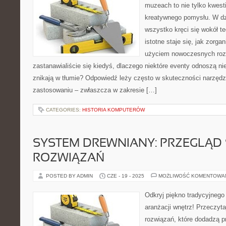
muzeach to nie tylko kwesti
kreatywnego pomysłu. W dz
wszystko kręci się wokół te
istotne staje się, jak zorga
użyciem nowoczesnych roz
zastanawialiście się kiedyś, dlaczego niektóre eventy odnoszą n
znikają w tłumie? Odpowiedź leży często w skuteczności narzędz
zastosowaniu – zwłaszcza w zakresie […]
CATEGORIES:
HISTORIA KOMPUTERÓW
SYSTEM DREWNIANY: PRZEGLĄD
ROZWIĄZAŃ
POSTED BY ADMIN
CZE - 19 - 2025
MOŻLIWOŚĆ KOMENTOWA
Odkryj piękno tradycyjneg
aranżacji wnętrz! Przeczyt
rozwiązań, które dodadzą pr