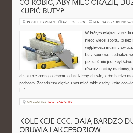
CO ROBIĆ, ABY MIEĆ OKAZJĘ DU
KUPIĆ BUTY?
POSTED BY ADMIN
CZE - 29 - 2025
MOŻLIWOŚĆ KOMENTOWA
W którym miejscu kupić bu
nieco więcej sportu, to bez
wątpliwości musimy zwróci
buty sportowe. Jednakże w
przecież nie jest zbyt łatwo
również choćby martensy, k
absolutnie żadnego kłopotu odnajdziemy obuwie, które bardzo mo
podobało. Zasadniczo ciężko zrozumieć takie osoby, które obawia
[…]
CATEGORIES:
BALTICAYACHTS
KOLEKCJE CCC, DAJĄ BARDZO 
OBUWIA I AKCESORIÓW