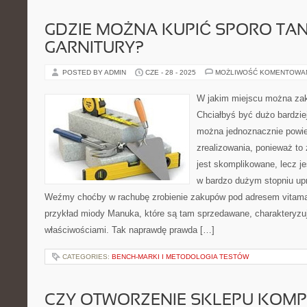
GDZIE MOŻNA KUPIĆ SPORO TAN
GARNITURY?
POSTED BY ADMIN
CZE - 28 - 2025
MOŻLIWOŚĆ KOMENTOWA
W jakim miejscu można zaku
Chciałbyś być dużo bardzie
można jednoznacznie powied
zrealizowania, ponieważ to
jest skomplikowane, lecz j
w bardzo dużym stopniu upr
Weźmy choćby w rachubę zrobienie zakupów pod adresem vitama
przykład miody Manuka, które są tam sprzedawane, charakteryzuj
właściwościami. Tak naprawdę prawda […]
CATEGORIES:
BENCH-MARKI I METODOLOGIA TESTÓW
CZY OTWORZENIE SKLEPU KOM