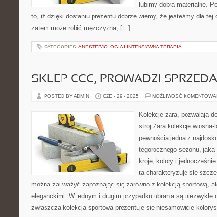
lubimy dobra materialne. Po
to, iż dzięki dostaniu prezentu dobrze wiemy, że jesteśmy dla tej
zatem może robić mężczyzna, […]
CATEGORIES:
ANESTEZJOLOGIA I INTENSYWNA TERAPIA
SKLEP CCC, PROWADZI SPRZED
POSTED BY ADMIN
CZE - 29 - 2025
MOŻLIWOŚĆ KOMENTOWA
Kolekcje zara, pozwalają do
strój Zara kolekcje wiosna-l
pewnością jedna z najdosko
tegorocznego sezonu, jaka 
kroje, kolory i jednocześn
ta charakteryzuje się szcze
można zauważyć zapoznając się zarówno z kolekcją sportową, al
eleganckimi. W jednym i drugim przypadku ubrania są niezwykle 
zwłaszcza kolekcja sportowa prezentuje się niesamowicie kolorys