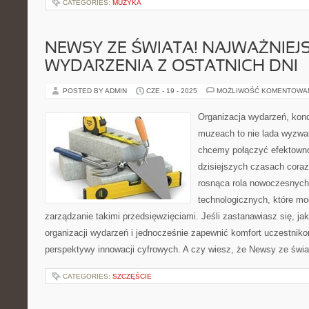
CATEGORIES:
MUZYKA
NEWSY ZE ŚWIATA! NAJWAŻNIEJ
WYDARZENIA Z OSTATNICH DNI
POSTED BY ADMIN
CZE - 19 - 2025
MOŻLIWOŚĆ KOMENTOWA
Organizacja wydarzeń, kon
muzeach to nie lada wyzwa
chcemy połączyć efektown
dzisiejszych czasach coraz
rosnąca rola nowoczesnych 
technologicznych, które mo
zarządzanie takimi przedsięwzięciami. Jeśli zastanawiasz się, j
organizacji wydarzeń i jednocześnie zapewnić komfort uczestniko
perspektywy innowacji cyfrowych. A czy wiesz, że Newsy ze świ
CATEGORIES:
SZCZĘŚCIE