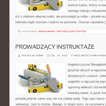
świecie ludzie, którzy w to
różnego rodzaju ciekawostek,
ich z mlekiem własnej matki, ale przyswajali je sobie – przede ws
internetu bądź rozmów z ludźmi na poziomie. Chociaż naturalnie 
CATEGORIES:
BENCH-MARKI I METODOLOGIA TESTÓW
PROWADZĄCY INSTRUKTAŻE
POSTED BY ADMIN
CZE - 30 - 2025
MOŻLIWOŚĆ KOMENTOWA
Angielszczyzna Niewątpliw
języków obcych w egzystowa
dzisiejszych czasach, zate
angielski a najczęściej jeg
ogromną wielkość różnorodn
twierdzą nawet, iż język k
posiada jedynie same oraz nie ma żadnej wady. Tego typu nauce 
sekwencji. Jest to istotne, dlatego, iż dzięki temu, że rozumiemy