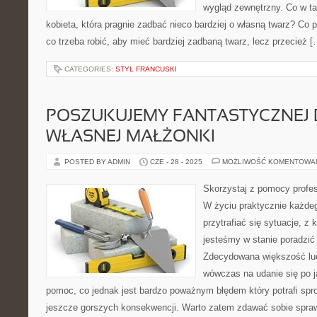
wygląd zewnętrzny. Co w ta
kobieta, która pragnie zadbać nieco bardziej o własną twarz? Co 
co trzeba robić, aby mieć bardziej zadbaną twarz, lecz przecież [
CATEGORIES:
STYL FRANCUSKI
POSZUKUJEMY FANTASTYCZNEJ B
WŁASNEJ MAŁŻONKI
POSTED BY ADMIN
CZE - 28 - 2025
MOŻLIWOŚĆ KOMENTOWA
Skorzystaj z pomocy profe
W życiu praktycznie każde
przytrafiać się sytuacje, z 
jesteśmy w stanie poradzi
Zdecydowana większość lud
wówczas na udanie się po j
pomoc, co jednak jest bardzo poważnym błędem który potrafi spr
jeszcze gorszych konsekwencji. Warto zatem zdawać sobie sprawę