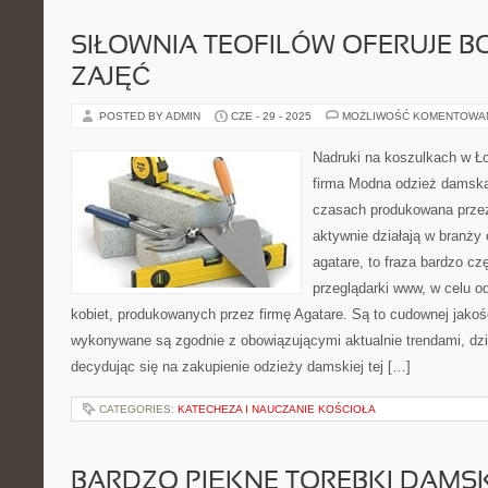
SIŁOWNIA TEOFILÓW OFERUJE B
ZAJĘĆ
POSTED BY ADMIN
CZE - 29 - 2025
MOŻLIWOŚĆ KOMENTOWA
Nadruki na koszulkach w Ł
firma Modna odzież damska,
czasach produkowana przez 
aktywnie działają w branży
agatare, to fraza bardzo c
przeglądarki www, w celu o
kobiet, produkowanych przez firmę Agatare. Są to cudownej jakośc
wykonywane są zgodnie z obowiązującymi aktualnie trendami, dz
decydując się na zakupienie odzieży damskiej tej […]
CATEGORIES:
KATECHEZA I NAUCZANIE KOŚCIOŁA
BARDZO PIĘKNE TOREBKI DAMSK