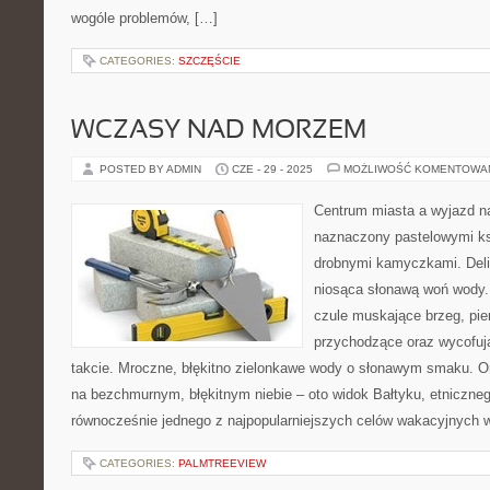
wogóle problemów, […]
CATEGORIES:
SZCZĘŚCIE
WCZASY NAD MORZEM
POSTED BY ADMIN
CZE - 29 - 2025
MOŻLIWOŚĆ KOMENTOWA
Centrum miasta a wyjazd na
naznaczony pastelowymi ks
drobnymi kamyczkami. Delik
niosąca słonawą woń wody. 
czule muskające brzeg, pie
przychodzące oraz wycofu
takcie. Mroczne, błękitno zielonkawe wody o słonawym smaku. Or
na bezchmurnym, błękitnym niebie – oto widok Bałtyku, etniczneg
równocześnie jednego z najpopularniejszych celów wakacyjnych 
CATEGORIES:
PALMTREEVIEW