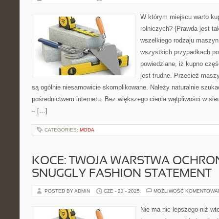
W którym miejscu warto ku
rolniczych? {Prawda jest ta
wszelkiego rodzaju maszyn 
wszystkich przypadkach post
powiedziane, iż kupno częś
jest trudne. Przecież maszy
są ogólnie niesamowicie skomplikowane. Należy naturalnie szuk
pośrednictwem internetu. Bez większego cienia wątpliwości w si
– […]
CATEGORIES:
MODA
KOCE: TWOJA WARSTWA OCHRON
SNUGGLY FASHION STATEMENT
POSTED BY ADMIN
CZE - 23 - 2025
MOŻLIWOŚĆ KOMENTOWA
Nie ma nic lepszego niż wto