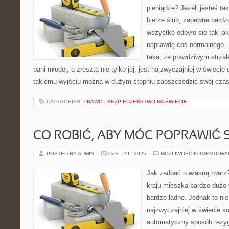
pieniądze? Jeżeli jesteś tak
bierze ślub, zapewne bardz
wszystko odbyło się tak ja
naprawdę coś normalnego… 
taka, że prawdziwym strzał
pani młodej, a zresztą nie tylko jej, jest najzwyczajniej w świecie 
takiemu wyjściu można w dużym stopniu zaoszczędzić swój czas
CATEGORIES:
PRAWO I BEZPIECZEŃSTWO NA ŚWIECIE
CO ROBIĆ, ABY MÓC POPRAWIĆ 
POSTED BY ADMIN
CZE - 29 - 2025
MOŻLIWOŚĆ KOMENTOWA
Jak zadbać o własną twarz
kraju mieszka bardzo dużo t
bardzo ładne. Jednak to nie
najzwyczajniej w świecie k
automatyczny sposób rezyg