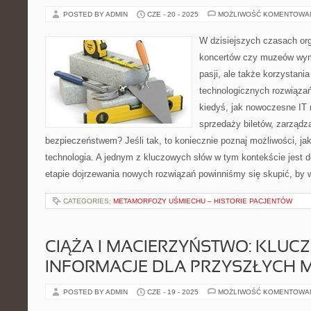
POSTED BY ADMIN
CZE - 20 - 2025
MOŻLIWOŚĆ KOMENTOWA
W dzisiejszych czasach or
koncertów czy muzeów wyma
pasji, ale także korzystani
technologicznych rozwiązań
kiedyś, jak nowoczesne IT
sprzedaży biletów, zarządz
bezpieczeństwem? Jeśli tak, to koniecznie poznaj możliwości, ja
technologia. A jednym z kluczowych słów w tym kontekście jest d
etapie dojrzewania nowych rozwiązań powinniśmy się skupić, by 
CATEGORIES:
METAMORFOZY UŚMIECHU – HISTORIE PACJENTÓW
CIĄŻA I MACIERZYŃSTWO: KLUC
INFORMACJE DLA PRZYSZŁYCH 
POSTED BY ADMIN
CZE - 19 - 2025
MOŻLIWOŚĆ KOMENTOWA