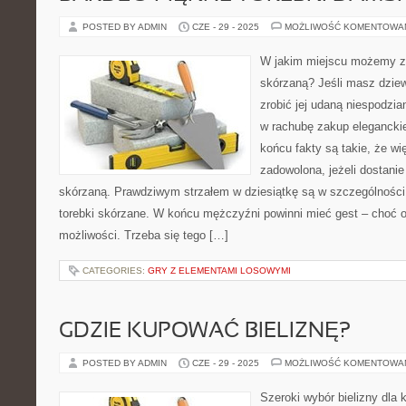
POSTED BY ADMIN
CZE - 29 - 2025
MOŻLIWOŚĆ KOMENTOWA
W jakim miejscu możemy za
skórzaną? Jeśli masz dziew
zrobić jej udaną niespodzi
w rachubę zakup eleganckie
końcu fakty są takie, że w
zadowolona, jeżeli dostanie
skórzaną. Prawdziwym strzałem w dziesiątkę są w szczególności
torebki skórzane. W końcu mężczyźni powinni mieć gest – choć 
możliwości. Trzeba się tego […]
CATEGORIES:
GRY Z ELEMENTAMI LOSOWYMI
GDZIE KUPOWAĆ BIELIZNĘ?
POSTED BY ADMIN
CZE - 29 - 2025
MOŻLIWOŚĆ KOMENTOWA
Szeroki wybór bielizny dl