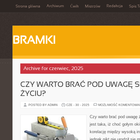
Archiwum
Redakcja
Strona główna
Ćwik
Mistrzów
Spis T
BRAMKI
Archive for czerwiec, 2025
CZY WARTO BRAĆ POD UWAGĘ S
ŻYCIU?
POSTED BY ADMIN
CZE - 30 - 2025
MOŻLIWOŚĆ KOMENTOWA
Czy warto brać pod uwagę 
jest taka, iż choć gołym 
korelację między wysoką int
jednak nikt nie urodził się 