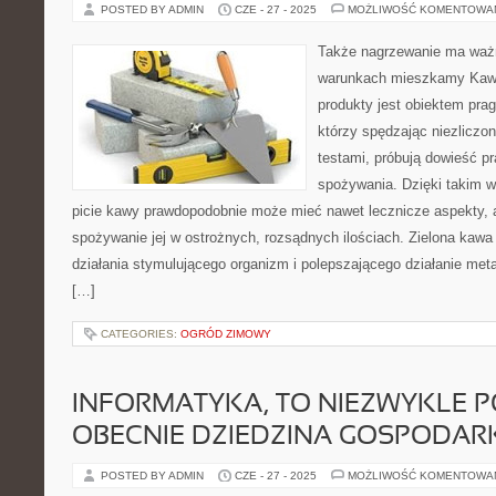
POSTED BY ADMIN
CZE - 27 - 2025
MOŻLIWOŚĆ KOMENTOWA
Także nagrzewanie ma ważn
warunkach mieszkamy Kawa
produkty jest obiektem prag
którzy spędzając niezliczone
testami, próbują dowieść pr
spożywania. Dzięki takim 
picie kawy prawdopodobnie może mieć nawet lecznicze aspekty, a
spożywanie jej w ostrożnych, rozsądnych ilościach. Zielona kaw
działania stymulującego organizm i polepszającego działanie met
[…]
CATEGORIES:
OGRÓD ZIMOWY
INFORMATYKA, TO NIEZWYKLE 
OBECNIE DZIEDZINA GOSPODAR
POSTED BY ADMIN
CZE - 27 - 2025
MOŻLIWOŚĆ KOMENTOWA