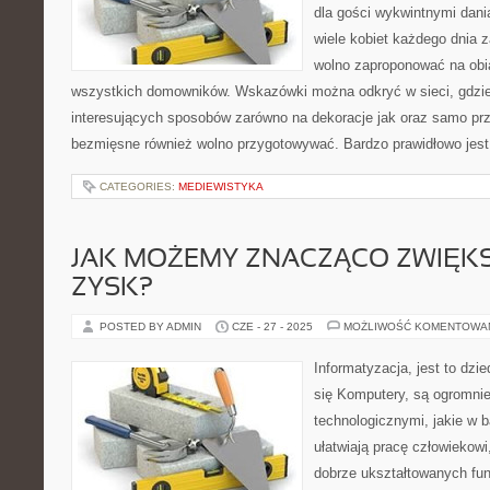
dla gości wykwintnymi dan
wiele kobiet każdego dnia 
wolno zaproponować na obi
wszystkich domowników. Wskazówki można odkryć w sieci, gdzie i
interesujących sposobów zarówno na dekoracje jak oraz samo pr
bezmięsne również wolno przygotowywać. Bardzo prawidłowo jest 
CATEGORIES:
MEDIEWISTYKA
JAK MOŻEMY ZNACZĄCO ZWIĘK
ZYSK?
POSTED BY ADMIN
CZE - 27 - 2025
MOŻLIWOŚĆ KOMENTOWA
Informatyzacja, jest to dzi
się Komputery, są ogromnie
technologicznymi, jakie w 
ułatwiają pracę człowiekow
dobrze ukształtowanych fun