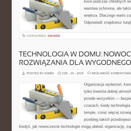
koce podczas chłodnych wie
warstwa ochronna, ale takż
wnętrza. Dlaczego warto z
Odpowiedź znajdziesz tutaj
CATEGORIES:
SIKHIZM
TECHNOLOGIA W DOMU: NOWOC
ROZWIĄZANIA DLA WYGODNEGO 
POSTED BY ADMIN
CZE - 20 - 2025
MOŻLIWOŚĆ KOMENTOWA
Organizacja wydarzeń, kon
tylko kwestia dobrej atmosfe
przede wszystkim — bezpie
czasach, kiedy technologia
tempie, coraz więcej rozwi
przebieg takich przedsięwzi
kiedyś, jak nowoczesne technologie mogą ułatwić organizację, z