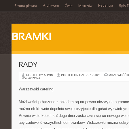
Archiwum
Redakcja
Strona główna
Ćwik
Mistrzów
Spis T
BRAMKI
RADY
POSTED BY ADMIN
POSTED ON CZE - 27 - 2025
MOŻLIWOŚĆ 
WYŁĄCZONA
Warszawski catering
Możliwości połączone z obiadem są na pewno niezwykle ogrom
można efektownie dopełnić swoje przyjęcie dla gości wykwintnym
Pewnie wiele kobiet każdego dnia zastanawia się co nowego wol
aby zadowolić wszystkich domowników. Wskazówki można odkryć w 