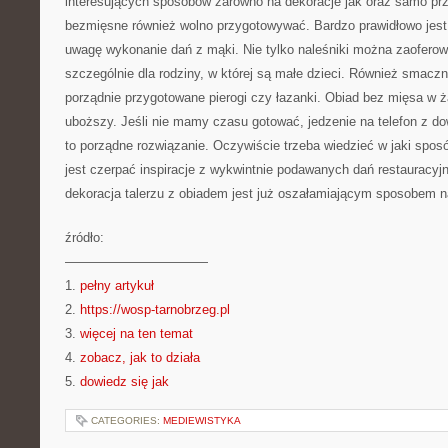
interesujących sposobów zarówno na dekoracje jak oraz samo pr
bezmięsne również wolno przygotowywać. Bardzo prawidłowo jest 
uwagę wykonanie dań z mąki. Nie tylko naleśniki można zaoferow
szczególnie dla rodziny, w której są małe dzieci. Również smaczn
porządnie przygotowane pierogi czy łazanki. Obiad bez mięsa w 
uboższy. Jeśli nie mamy czasu gotować, jedzenie na telefon z 
to porządne rozwiązanie. Oczywiście trzeba wiedzieć w jaki spos
jest czerpać inspiracje z wykwintnie podawanych dań restaurac
dekoracja talerzu z obiadem jest już oszałamiającym sposobem na
źródło:
———————————
1.
pełny artykuł
2.
https://wosp-tarnobrzeg.pl
3.
więcej na ten temat
4.
zobacz, jak to działa
5.
dowiedz się jak
CATEGORIES:
MEDIEWISTYKA