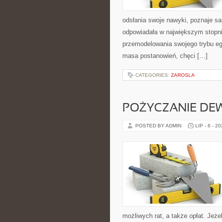
odsłania swoje nawyki, poznaje sa
odpowiadała w największym stopni
przemodelowania swojego trybu e
masa postanowień, chęci […]
CATEGORIES:
ZAROSLA
POŻYCZANIE DE
POSTED BY ADMIN
LIP - 6 - 2
możliwych rat, a także opłat. Jeż