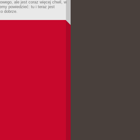
owego, ale jest coraz więcej chwil, w
my powiedzieć: tu i teraz jest
co dobrze.