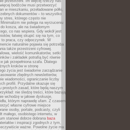
e przestrzeni. Im więcej rzeczy nas
 więcej bodźców musi przetworzyć
an w mieszkaniu, przeładowane półki,
trzebnych dokumentów – to wszystko
hy stres, którego często nie
Minimalizm nie polega na wyrzuceniu
 do kosza, ale na świadomym
tego, co nas wspiera. Gdy wokół jest
iotów, łatwiej skupić się na tym, co
y to praca, czy odpoczynek. W
ncie naturalnie pojawia się potrzeba
ia także przestrzeni cyfrowej.
lowa, wielość komunikatorów, setki
inków i zakładek potrafią być równie
ce jak przepełniona szafa. Dlatego
żnych kroków w stronę
ego życia jest świadome zarządzanie
kasowanie zbędnych newsletterów,
ie wiadomości, ograniczanie liczby
h profili. Przydatne okazuje się
ku prostych zasad, które będą naszym
przykład: nie śledzę treści, które bazują
nie wchodzę w jałowe dyskusje,
ódła, którym naprawdę ufam. Z czasem
rzyć własne cyfrowe miejsce
rane osoby, portale, podcasty, czyli
łt małego, osobistego internetu, w
rum stanowi dobrze dobrana
baza
eriałów i inspiracji zgodnych z tym,
rzeczywiście ważne. Powolne życie ma