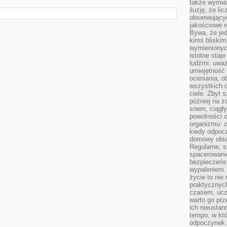
także wymiar
iluzję, że li
obserwujący
jakościowe re
Bywa, że je
kimś bliskim
wymienionyc
istotne staj
ludźmi: uwa
umiejętność
oceniania, o
wszystkich 
ciele. Zbyt 
później na z
snem, ciągł
powolności 
organizmu: z
kiedy odpocz
domowy obia
Regularne, s
spacerowanie
bezpieczeńst
wypaleniem.
życie to nie
praktycznych
czasem, ucz
warto go pr
ich nieustan
tempo, w któ
odpoczynek. 