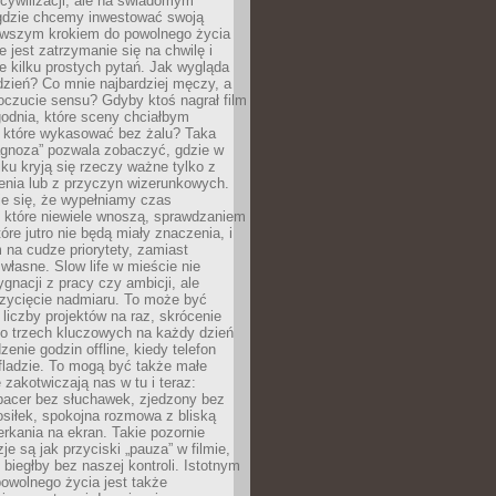
cywilizacji, ale na świadomym
 gdzie chcemy inwestować swoją
erwszym krokiem do powolnego życia
e jest zatrzymanie się na chwilę i
e kilku prostych pytań. Jak wygląda
zień? Co mnie najbardziej męczy, a
oczucie sensu? Gdyby ktoś nagrał film
odnia, które sceny chciałbym
 które wykasować bez żalu? Taka
agnoza” pozwala zobaczyć, gdzie w
ku kryją się rzeczy ważne tylko z
enia lub z przyczyn wizerunkowych.
je się, że wypełniamy czas
 które niewiele wnoszą, sprawdzaniem
tóre jutro nie będą miały znaczenia, i
na cudze priorytety, zamiast
własne. Slow life w mieście nie
gnacji z pracy czy ambicji, ale
zycięcie nadmiaru. To może być
 liczby projektów na raz, skrócenie
do trzech kluczowych na każdy dzień
enie godzin offline, kiedy telefon
fladzie. To mogą być także małe
e zakotwiczają nas w tu i teraz:
pacer bez słuchawek, zjedzony bez
siłek, spokojna rozmowa z bliską
rkania na ekran. Takie pozornie
je są jak przyciski „pauza” w filmie,
j biegłby bez naszej kontroli. Istotnym
owolnego życia jest także