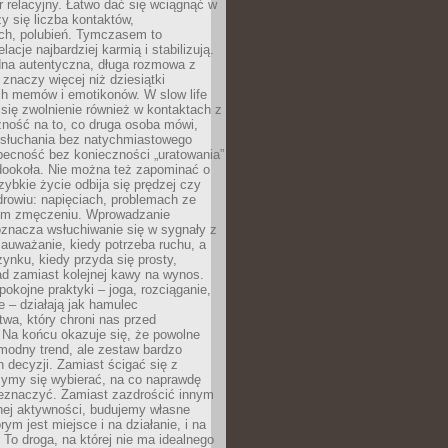
 relacyjny. Łatwo dać się wciągnąć w
czy się liczba kontaktów,
ch, polubień. Tymczasem to
lacje najbardziej karmią i stabilizują.
dna autentyczna, długa rozmowa z
 znaczy więcej niż dziesiątki
h memów i emotikonów. W slow life
e się zwolnienie również w kontaktach z
żność na to, co druga osoba mówi,
 słuchania bez natychmiastowego
becność bez konieczności „uratowania”
dookoła. Nie można też zapominać o
szybkie życie odbija się prędzej czy
drowiu: napięciach, problemach ze
ym zmęczeniu. Wprowadzanie
oznacza wsłuchiwanie się w sygnały z
auważanie, kiedy potrzeba ruchu, a
ynku, kiedy przyda się prosty,
d zamiast kolejnej kawy na wynos.
pokojne praktyki – joga, rozciąganie,
 – działają jak hamulec
wa, który chroni nas przed
 Na końcu okazuje się, że powolne
 modny trend, ale zestaw bardzo
 decyzji. Zamiast ścigać się z
ymy się wybierać, na co naprawdę
zeznaczyć. Zamiast zazdrościć innym
nej aktywności, budujemy własne
rym jest miejsce i na działanie, i na
To droga, na której nie ma idealnego