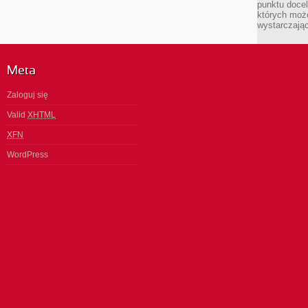
punktu docel
których może
wystarczają
Meta
Zaloguj się
Valid
XHTML
XFN
WordPress