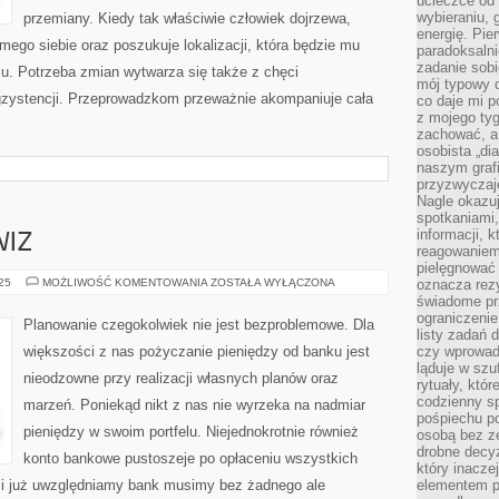
ucieczce od 
wybieraniu,
przemiany. Kiedy tak właściwie człowiek dojrzewa,
energię. Pi
mego siebie oraz poszukuje lokalizacji, która będzie mu
paradoksalni
zadanie sobi
u. Potrzeba zmian wytwarza się także z chęci
mój typowy d
gzystencji. Przeprowadzkom przeważnie akompaniuje cała
co daje mi p
z mojego tyg
zachować, a
osobista „di
naszym grafi
przyzwyczaj
Nagle okazu
spotkaniami,
informacji, k
WIZ
reagowaniem 
pielęgnować 
POŻYCZANIE
025
MOŻLIWOŚĆ KOMENTOWANIA
ZOSTAŁA WYŁĄCZONA
oznacza rezy
DEWIZ
świadome pr
ograniczenie
Planowanie czegokolwiek nie jest bezproblemowe. Dla
listy zadań 
większości z nas pożyczanie pieniędzy od banku jest
czy wprowadz
ląduje w szu
nieodzowne przy realizacji własnych planów oraz
rytuały, któr
codzienny s
marzeń. Poniekąd nikt z nas nie wyrzeka na nadmiar
pośpiechu po
pieniędzy w swoim portfelu. Niejednokrotnie również
osobą bez ze
drobne decyz
konto bankowe pustoszeje po opłaceniu wszystkich
który inacze
eli już uwzględniamy bank musimy bez żadnego ale
elementem p