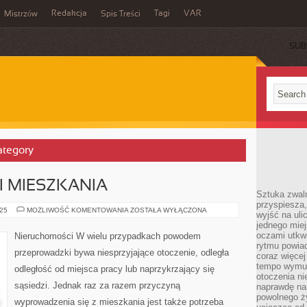
Redakcja
Tagi
VAR
Mistrzów
Spis Treści
SUB
ategory
 MIESZKANIA
Sztuka zwaln
przyspiesza
WNĘTRZE
025
MOŻLIWOŚĆ KOMENTOWANIA
ZOSTAŁA WYŁĄCZONA
wyjść na uli
DOMU
jednego miej
I
MIESZKANIA
oczami utkwi
Nieruchomości W wielu przypadkach powodem
rytmu powiad
przeprowadzki bywa niesprzyjające otoczenie, odległa
coraz więcej 
tempo wymus
odległość od miejsca pracy lub naprzykrzający się
otoczenia ni
sąsiedzi. Jednak raz za razem przyczyną
naprawdę nam
powolnego ży
wyprowadzenia się z mieszkania jest także potrzeba