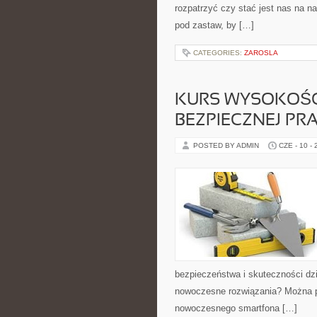
rozpatrzyć czy stać jest nas na n
pod zastaw, by […]
CATEGORIES:
ZAROSLA
KURS WYSOKOŚC
BEZPIECZNEJ P
POSTED BY ADMIN
CZE - 10 -
bezpieczeństwa i skuteczności dz
nowoczesne rozwiązania? Można p
nowoczesnego smartfona […]