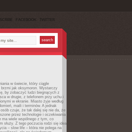
SCRIBE
FACEBOOK
TWITTER
iania w świecie, który ciągle
, brzmi jak oksymoron. Wystarczy
cę, by zobaczyć ludzi biegnących z
sca w drugie, z telefonem przy uchu i
onymi w ekranie. Miasto żyje według
omień, maili i terminów. A jednak
osób czuje, że tak dalej się nie da, że
zone przez technologie i oczekiwania
e ma wiele wspólnego z tym, co
 służy. Z tego poczucia rodzi się idea
cia – slow life – która nie polega na