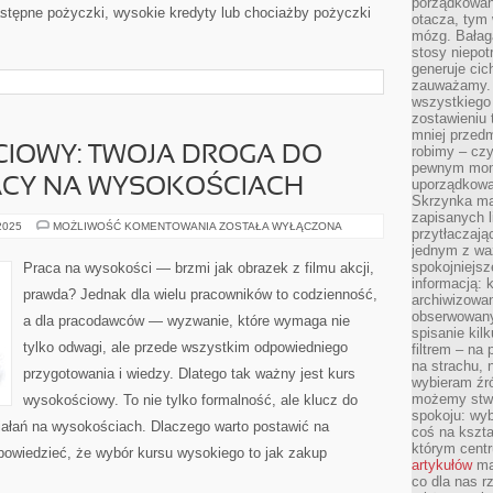
porządkowani
astępne pożyczki, wysokie kredyty lub chociażby pożyczki
otacza, tym
mózg. Bałag
stosy niepo
generuje cic
zauważamy. 
wszystkiego
zostawieniu 
mniej przedm
robimy – cz
IOWY: TWOJA DROGA DO
pewnym mome
RACY NA WYSOKOŚCIACH
uporządkowan
Skrzynka mai
zapisanych l
KURS
 2025
MOŻLIWOŚĆ KOMENTOWANIA
ZOSTAŁA WYŁĄCZONA
przytłaczają
WYSOKOŚCIOWY:
jednym z wa
TWOJA
DROGA
spokojniejsz
Praca na wysokości — brzmi jak obrazek z filmu akcji,
DO
informacją: 
BEZPIECZNEJ
prawda? Jednak dla wielu pracowników to codzienność,
PRACY
archiwizowan
NA
obserwowanyc
a dla pracodawców — wyzwanie, które wymaga nie
WYSOKOŚCIACH
spisanie kil
tylko odwagi, ale przede wszystkim odpowiedniego
filtrem – na 
na strachu, 
przygotowania i wiedzy. Dlatego tak ważny jest kurs
wybieram źr
możemy stwo
wysokościowy. To nie tylko formalność, ale klucz do
spokoju: wyb
iałań na wysokościach. Dlaczego warto postawić na
coś na kszta
którym cent
owiedzieć, że wybór kursu wysokiego to jak zakup
artykułów
mat
co dla nas 