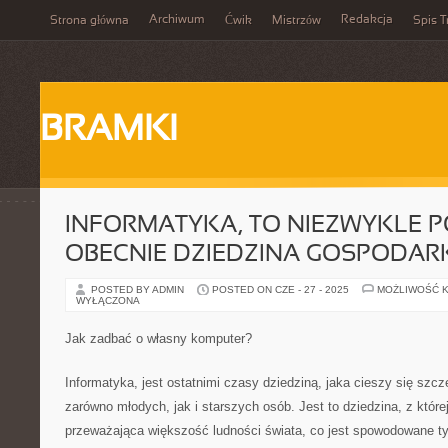
Archiwum
Redakcja
Strona główna
Ćwik
Mistrzów
Spis T
BRAMKI
INFORMATYKA, TO NIEZWYKLE 
OBECNIE DZIEDZINA GOSPODAR
POSTED BY ADMIN
POSTED ON CZE - 27 - 2025
MOŻLIWOŚĆ 
WYŁĄCZONA
Jak zadbać o własny komputer?
Informatyka, jest ostatnimi czasy dziedziną, jaka cieszy się sz
zarówno młodych, jak i starszych osób. Jest to dziedzina, z które
przeważająca większość ludności świata, co jest spowodowane ty