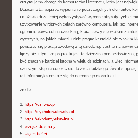
otrzymujemy dostęp do komputerów i Internetu, który jest najwię
Dziedzina ta, poprzez wyjaśnianie poszczególnych elementów kom
umożliwia dużo lepiej wykorzystywać wybrane atrybuty tych elem
użytkowanie w różnych celach zarówno komputera, jak też Internet
ogromnie powszechną dziedziną, która cieszy się wielkim zainter
wyższych, na jakich młodzi ludzie pragną kształcić się w takim k
powiązać się pracą zawodową z tą dziedziną. Jest to na pewno u
łączy się z tym, że po prostu jest to dziedzina perspektywiczna,
być znacznie bardziej istotna w wielu dziedzinach, a więc inform
szerszym stopniu odnosić się do życia ludzkiego. Świat staje si
też informatyka dostaje się do ogromnego grona ludzi.
źródło:
———————————
1.
https://dsl.waw.pl
2.
https://dychakowalewska.pl
3.
https://ekodomy-skawina.pl
4.
przejdź do strony
5.
więcej treści