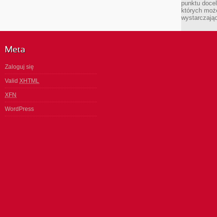
punktu docel
których może
wystarczają
Meta
Zaloguj się
Valid
XHTML
XFN
WordPress