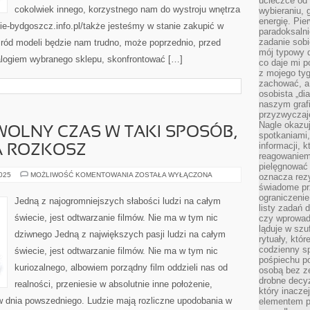
ucieczce od 
cokolwiek innego, korzystnego nam do wystroju wnętrza
wybieraniu,
energię. Pi
ie-bydgoszcz.info.pl/także jesteśmy w stanie zakupić w
paradoksalni
zadanie sobi
śród modeli będzie nam trudno, może poprzednio, przed
mój typowy d
alogiem wybranego sklepu, skonfrontować […]
co daje mi p
z mojego tyg
zachować, a
osobista „di
naszym grafi
przyzwyczaj
Nagle okazu
OLNY CZAS W TAKI SPOSÓB,
spotkaniami,
informacji, k
A ROZKOSZ
reagowaniem 
pielęgnować 
KAŻDY
2025
MOŻLIWOŚĆ KOMENTOWANIA
ZOSTAŁA WYŁĄCZONA
oznacza rezy
SPĘDZA
świadome pr
WOLNY
ograniczenie
CZAS
Jedną z najogromniejszych słabości ludzi na całym
W
listy zadań 
TAKI
świecie, jest odtwarzanie filmów. Nie ma w tym nic
czy wprowadz
SPOSÓB,
JAKI
ląduje w szu
dziwnego Jedną z największych pasji ludzi na całym
MU
rytuały, któr
SPRAWIA
codzienny s
świecie, jest odtwarzanie filmów. Nie ma w tym nic
ROZKOSZ
pośpiechu po
kuriozalnego, albowiem porządny film oddzieli nas od
osobą bez ze
drobne decyz
realności, przeniesie w absolutnie inne położenie,
który inacze
w dnia powszedniego. Ludzie mają rozliczne upodobania w
elementem p