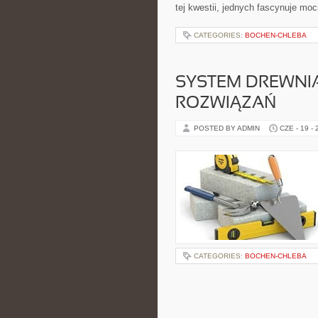
tej kwestii, jednych fascynuje moc
CATEGORIES:
BOCHEN-CHLEBA
SYSTEM DREWNI
ROZWIĄZAŃ
POSTED BY ADMIN
CZE - 19 -
CATEGORIES:
BOCHEN-CHLEBA