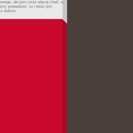
owego, ale jest coraz więcej chwil, w
my powiedzieć: tu i teraz jest
co dobrze.