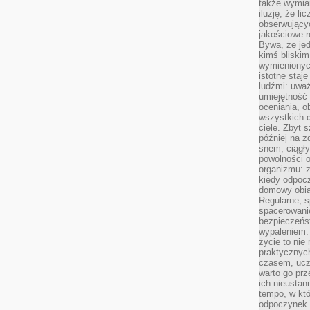
także wymiar
iluzję, że li
obserwujący
jakościowe re
Bywa, że je
kimś bliskim
wymienionyc
istotne staj
ludźmi: uwa
umiejętność
oceniania, o
wszystkich 
ciele. Zbyt 
później na z
snem, ciągł
powolności 
organizmu: z
kiedy odpocz
domowy obia
Regularne, s
spacerowanie
bezpieczeńst
wypaleniem.
życie to nie
praktycznych
czasem, ucz
warto go pr
ich nieustan
tempo, w któ
odpoczynek. 