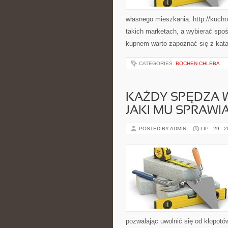
własnego mieszkania. http://kuchn
takich marketach, a wybierać spo
kupnem warto zapoznać się z kat
CATEGORIES:
BOCHEN-CHLEBA
KAŻDY SPĘDZA W
JAKI MU SPRAWI
POSTED BY ADMIN
LIP - 29 - 
pozwalając uwolnić się od kłopotó