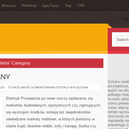
Redakcja
Tagi
VAR
Mistrzów
Spis Treści
SUB
hleba’ Category
ANY
Sztuka zwaln
przyspiesza
SKLEP
2025
MOŻLIWOŚĆ KOMENTOWANIA
ZOSTAŁA WYŁĄCZONA
wyjść na uli
BUDOWLANY
jednego miej
Elektryk Przeważnie po nowe rzeczy wybieramy się
oczami utkwi
rytmu powiad
marketów, budowlanych, spożywczych czy zajmujących
coraz więcej 
tempo wymus
się wystrojem środków, istnieją też niejednokrotnie
otoczenia ni
odwiedzane markety meblowe, w których jesteśmy w
naprawdę nam
powolnego ży
stanie kupić dowolne meble, sofy i kanapy, biurka czy