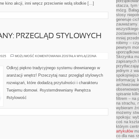
porządkowani
ne kino akcji, inni wręcz przeciwnie wolą słodkie […]
otacza, tym
mózg. Bałag
stosy niepo
generuje cic
zauważamy. 
wszystkiego
zostawieniu 
ANY: PRZEGLĄD STYLOWYCH
mniej przedm
robimy – cz
pewnym mome
uporządkowan
SYSTEM
 2025
MOŻLIWOŚĆ KOMENTOWANIA
ZOSTAŁA WYŁĄCZONA
Skrzynka mai
DREWNIANY:
zapisanych l
PRZEGLĄD
przytłaczają
STYLOWYCH
Odkryj piękno tradycyjnego systemu drewnianego w
ROZWIĄZAŃ
jednym z wa
aranżacji wnętrz! Przeczytaj nasz przegląd stylowych
spokojniejsz
informacją: 
rozwiązań, które dodadzą przytulności i charakteru
archiwizowan
obserwowanyc
Twojemu domowi. #systemdrewniany #wnętrza
spisanie kil
#stylowość
filtrem – na 
na strachu, 
wybieram źr
możemy stwo
spokoju: wyb
coś na kszta
którym cent
artykułów
mat
co dla nas 