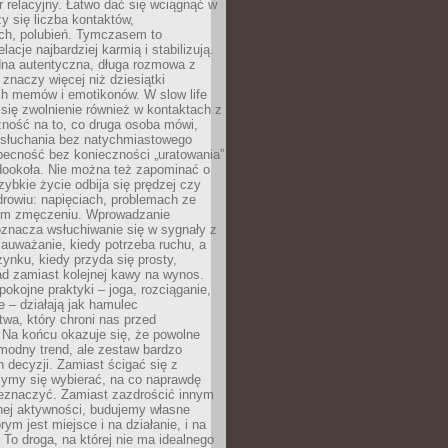
 relacyjny. Łatwo dać się wciągnąć w
czy się liczba kontaktów,
ch, polubień. Tymczasem to
lacje najbardziej karmią i stabilizują.
dna autentyczna, długa rozmowa z
 znaczy więcej niż dziesiątki
h memów i emotikonów. W slow life
e się zwolnienie również w kontaktach z
żność na to, co druga osoba mówi,
 słuchania bez natychmiastowego
becność bez konieczności „uratowania”
dookoła. Nie można też zapominać o
szybkie życie odbija się prędzej czy
drowiu: napięciach, problemach ze
ym zmęczeniu. Wprowadzanie
oznacza wsłuchiwanie się w sygnały z
auważanie, kiedy potrzeba ruchu, a
ynku, kiedy przyda się prosty,
d zamiast kolejnej kawy na wynos.
pokojne praktyki – joga, rozciąganie,
 – działają jak hamulec
wa, który chroni nas przed
 Na końcu okazuje się, że powolne
 modny trend, ale zestaw bardzo
 decyzji. Zamiast ścigać się z
ymy się wybierać, na co naprawdę
zeznaczyć. Zamiast zazdrościć innym
nej aktywności, budujemy własne
rym jest miejsce i na działanie, i na
To droga, na której nie ma idealnego