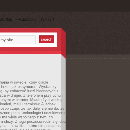
SCRIBE
FACEBOOK
TWITTER
iania w świecie, który ciągle
, brzmi jak oksymoron. Wystarczy
cę, by zobaczyć ludzi biegnących z
sca w drugie, z telefonem przy uchu i
onymi w ekranie. Miasto żyje według
omień, maili i terminów. A jednak
osób czuje, że tak dalej się nie da, że
zone przez technologie i oczekiwania
e ma wiele wspólnego z tym, co
 służy. Z tego poczucia rodzi się idea
cia – slow life – która nie polega na