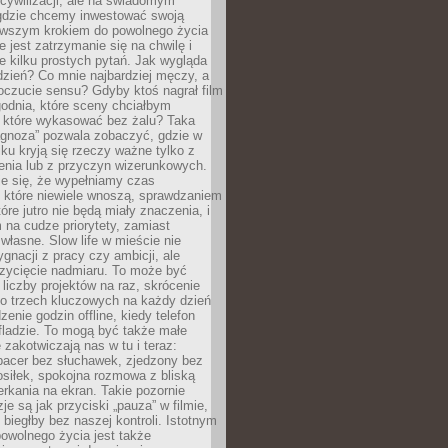
cywilizacji, ale na świadomym
 gdzie chcemy inwestować swoją
erwszym krokiem do powolnego życia
e jest zatrzymanie się na chwilę i
e kilku prostych pytań. Jak wygląda
zień? Co mnie najbardziej męczy, a
oczucie sensu? Gdyby ktoś nagrał film
odnia, które sceny chciałbym
 które wykasować bez żalu? Taka
agnoza” pozwala zobaczyć, gdzie w
ku kryją się rzeczy ważne tylko z
enia lub z przyczyn wizerunkowych.
je się, że wypełniamy czas
 które niewiele wnoszą, sprawdzaniem
tóre jutro nie będą miały znaczenia, i
na cudze priorytety, zamiast
własne. Slow life w mieście nie
gnacji z pracy czy ambicji, ale
zycięcie nadmiaru. To może być
 liczby projektów na raz, skrócenie
do trzech kluczowych na każdy dzień
enie godzin offline, kiedy telefon
fladzie. To mogą być także małe
e zakotwiczają nas w tu i teraz:
pacer bez słuchawek, zjedzony bez
siłek, spokojna rozmowa z bliską
rkania na ekran. Takie pozornie
je są jak przyciski „pauza” w filmie,
j biegłby bez naszej kontroli. Istotnym
owolnego życia jest także