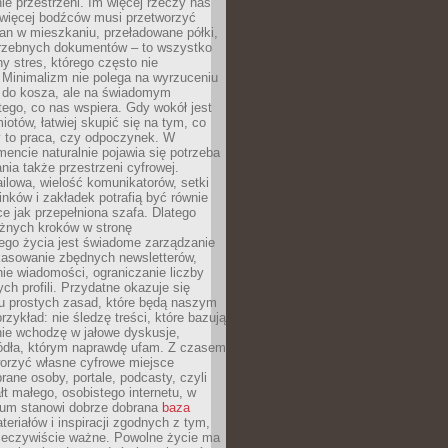
e przestrzeni. Im więcej rzeczy nas
 więcej bodźców musi przetworzyć
an w mieszkaniu, przeładowane półki,
trzebnych dokumentów – to wszystko
hy stres, którego często nie
Minimalizm nie polega na wyrzuceniu
 do kosza, ale na świadomym
tego, co nas wspiera. Gdy wokół jest
iotów, łatwiej skupić się na tym, co
y to praca, czy odpoczynek. W
ncie naturalnie pojawia się potrzeba
ia także przestrzeni cyfrowej.
lowa, wielość komunikatorów, setki
inków i zakładek potrafią być równie
ce jak przepełniona szafa. Dlatego
żnych kroków w stronę
ego życia jest świadome zarządzanie
kasowanie zbędnych newsletterów,
ie wiadomości, ograniczanie liczby
h profili. Przydatne okazuje się
ku prostych zasad, które będą naszym
przykład: nie śledzę treści, które bazują
nie wchodzę w jałowe dyskusje,
ódła, którym naprawdę ufam. Z czasem
rzyć własne cyfrowe miejsce
rane osoby, portale, podcasty, czyli
łt małego, osobistego internetu, w
rum stanowi dobrze dobrana
baza
eriałów i inspiracji zgodnych z tym,
rzeczywiście ważne. Powolne życie ma