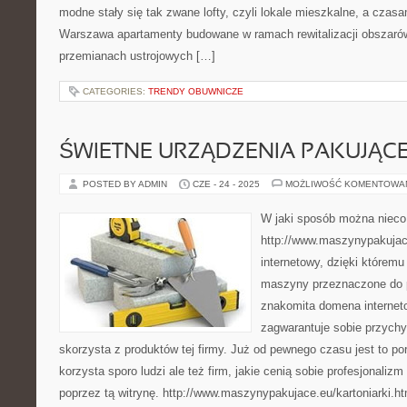
modne stały się tak zwane lofty, czyli lokale mieszkalne, a cza
Warszawa apartamenty budowane w ramach rewitalizacji obszar
przemianach ustrojowych […]
CATEGORIES:
TRENDY OBUWNICZE
ŚWIETNE URZĄDZENIA PAKUJĄC
POSTED BY ADMIN
CZE - 24 - 2025
MOŻLIWOŚĆ KOMENTOWA
W jaki sposób można nieco
http://www.maszynypakujace
internetowy, dzięki któremu
maszyny przeznaczone do p
znakomita domena internet
zagwarantuje sobie przychy
skorzysta z produktów tej firmy. Już od pewnego czasu jest to por
korzysta sporo ludzi ale też firm, jakie cenią sobie profesjonalizm
poprzez tą witrynę. http://www.maszynypakujace.eu/kartoniarki.ht