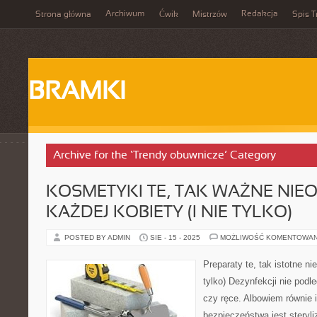
Archiwum
Redakcja
Strona główna
Ćwik
Mistrzów
Spis T
BRAMKI
Archive for the ‘Trendy obuwnicze’ Category
KOSMETYKI TE, TAK WAŻNE NIE
KAŻDEJ KOBIETY (I NIE TYLKO)
POSTED BY ADMIN
SIE - 15 - 2025
MOŻLIWOŚĆ KOMENTOWA
Preparaty te, tak istotne ni
tylko) Dezynfekcji nie podle
czy ręce. Albowiem równie i
bezpieczeństwa jest steryl