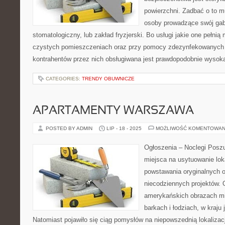
powierzchni. Zadbać o to 
osoby prowadzące swój gab
stomatologiczny, lub zakład fryzjerski. Bo usługi jakie one pełn
czystych pomieszczeniach oraz przy pomocy zdezynfekowanych n
kontrahentów przez nich obsługiwana jest prawdopodobnie wysok
CATEGORIES:
TRENDY OBUWNICZE
APARTAMENTY WARSZAWA
POSTED BY ADMIN
LIP - 18 - 2025
MOŻLIWOŚĆ KOMENTOWAN
Ogłoszenia – Noclegi Poszu
miejsca na usytuowanie lok
powstawania oryginalnych o
niecodziennych projektów. 
amerykańskich obrazach m
barkach i łodziach, w kraju 
Natomiast pojawiło się ciąg pomysłów na niepowszednią lokaliza