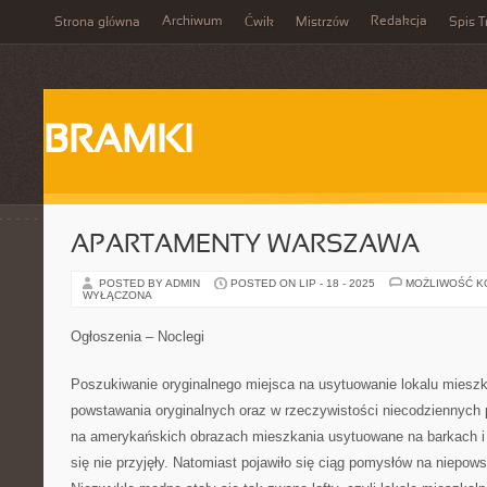
Archiwum
Redakcja
Strona główna
Ćwik
Mistrzów
Spis T
BRAMKI
APARTAMENTY WARSZAWA
POSTED BY ADMIN
POSTED ON LIP - 18 - 2025
MOŻLIWOŚĆ 
WYŁĄCZONA
Ogłoszenia – Noclegi
Poszukiwanie oryginalnego miejsca na usytuowanie lokalu mieszk
powstawania oryginalnych oraz w rzeczywistości niecodziennych 
na amerykańskich obrazach mieszkania usytuowane na barkach i ł
się nie przyjęły. Natomiast pojawiło się ciąg pomysłów na niepow