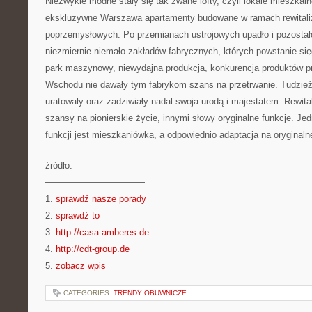
Niezwykle modne stały się tak zwane lofty, czyli lokale mieszkal
ekskluzywne Warszawa apartamenty budowane w ramach rewitali
poprzemysłowych. Po przemianach ustrojowych upadło i pozostało
niezmiernie niemało zakładów fabrycznych, których powstanie się
park maszynowy, niewydajna produkcja, konkurencja produktów 
Wschodu nie dawały tym fabrykom szans na przetrwanie. Tudzież
uratowały oraz zadziwiały nadal swoja urodą i majestatem. Rewital
szansy na pionierskie życie, innymi słowy oryginalne funkcje. Je
funkcji jest mieszkaniówka, a odpowiednio adaptacja na oryginal
źródło:
———————————
1.
sprawdź nasze porady
2.
sprawdź to
3.
http://casa-amberes.de
4.
http://cdt-group.de
5.
zobacz wpis
CATEGORIES:
TRENDY OBUWNICZE