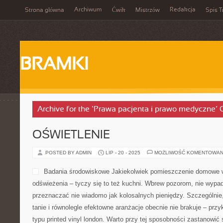
Archiwum
Redakcja
Strona główna
Ćwik
Mistrzów
Spis T
BRAMKI
Archive for the ‘Prawa pacjenta i prawo medyczne’ 
OŚWIETLENIE
POSTED BY ADMIN
LIP - 20 - 2025
MOŻLIWOŚĆ KOMENTOWAN
Badania środowiskowe Jakiekolwiek pomieszczenie domowe
odświeżenia – tyczy się to też kuchni. Wbrew pozorom, nie wyp
przeznaczać nie wiadomo jak kolosalnych pieniędzy. Szczególnie,
tanie i równolegle efektowne aranżacje obecnie nie brakuje – przy
typu printed vinyl london. Warto przy tej sposobności zastanowi