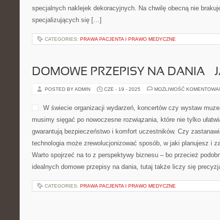
specjalnych naklejek dekoracyjnych. Na chwilę obecną nie braku
specjalizujących się […]
CATEGORIES:
PRAWA PACJENTA I PRAWO MEDYCZNE
DOMOWE PRZEPISY NA DANIA – 
POSTED BY ADMIN
CZE - 19 - 2025
MOŻLIWOŚĆ KOMENTOWA
W świecie organizacji wydarzeń, koncertów czy wystaw muze
musimy sięgać po nowoczesne rozwiązania, które nie tylko ułatwia
gwarantują bezpieczeństwo i komfort uczestników. Czy zastanawia
technologia może zrewolucjonizować sposób, w jaki planujesz i 
Warto spojrzeć na to z perspektywy biznesu – bo przecież podob
idealnych domowe przepisy na dania, tutaj także liczy się precyz
CATEGORIES:
PRAWA PACJENTA I PRAWO MEDYCZNE