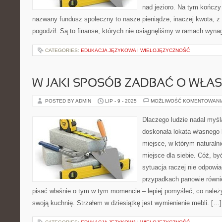
nad jezioro. Na tym kończy 
nazwany fundusz społeczny to nasze pieniądze, inaczej kwota, z kt
pogodził. Są to finanse, których nie osiągnęliśmy w ramach wyna
CATEGORIES:
EDUKACJA JĘZYKOWA I WIELOJĘZYCZNOŚĆ
W JAKI SPOSÓB ZADBAĆ O WŁA
POSTED BY ADMIN
LIP - 9 - 2025
MOŻLIWOŚĆ KOMENTOWAN
Dlaczego ludzie nadal myśl
doskonała lokata własnego 
miejsce, w którym naturalni
miejsce dla siebie. Cóż, b
sytuacja raczej nie odpowia
przypadkach panowie równie
pisać właśnie o tym w tym momencie – lepiej pomyśleć, co należy
swoją kuchnię. Strzałem w dziesiątkę jest wymienienie mebli. […]