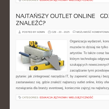
CATEGORIES:
EDUKACJA JĘZYKOWA I WIELOJĘZYCZNOŚĆ
NAJTAŃSZY OUTLET ONLINE – GD
ZNALEŹĆ?
POSTED BY ADMIN
CZE - 20 - 2025
MOŻLIWOŚĆ KOMENTOWA
Organizacja wydarzeń, kon
muzeów to dzisiaj nie tylko
artystów. To także coraz ba
którym technologia odgrywa
szukających nowoczesnych 
zarządzanie tymi przedsięw
pytanie: jak zintegrować narzędzia IT, by zapewnić sprawną i bez
zastanawiasz się, gdzie znaleźć najtanszy outlet online, który ofe
rozwiązania dla branży eventowej, koniecznie zajrzyj na najtańsz
CATEGORIES:
EDUKACJA JĘZYKOWA I WIELOJĘZYCZNOŚĆ