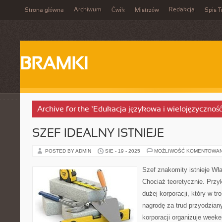
Archiwum
Redakcja
Strona główna
Ćwik
Mistrzów
Spis T
BRAMKI
Archive for the ‘Edukacja językowa i wielojęzycznoś
SZEF IDEALNY ISTNIEJE
POSTED BY ADMIN
SIE - 19 - 2025
MOŻLIWOŚĆ KOMENTOWA
Szef znakomity istnieje Właś
Chociaż teoretycznie. Przy
dużej korporacji, który w tr
nagrodę za trud przyodzia
korporacji organizuje week