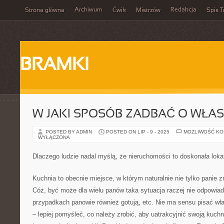
Archiwum
Redakcja
Strona główna
Ćwik
Mistrzów
Spis T
BRAMKI
W JAKI SPOSÓB ZADBAĆ O WŁA
POSTED BY ADMIN
POSTED ON LIP - 9 - 2025
MOŻLIWOŚĆ K
WYŁĄCZONA
Dlaczego ludzie nadal myślą, że nieruchomości to doskonała loka
Kuchnia to obecnie miejsce, w którym naturalnie nie tylko panie zn
Cóż, być może dla wielu panów taka sytuacja raczej nie odpowiad
przypadkach panowie również gotują, etc. Nie ma sensu pisać w
– lepiej pomyśleć, co należy zrobić, aby uatrakcyjnić swoją kuchn