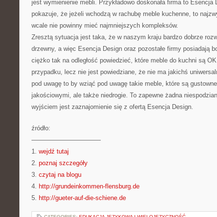
jest wymienienie mebli. Przykładowo doskonała firma to Esencja 
pokazuje, że jeżeli wchodzą w rachubę meble kuchenne, to najzwy
wcale nie powinny mieć najmniejszych kompleksów.
Zresztą sytuacja jest taka, że w naszym kraju bardzo dobrze rozw
drzewny, a więc Esencja Design oraz pozostałe firmy posiadają 
ciężko tak na odległość powiedzieć, które meble do kuchni są O
przypadku, lecz nie jest powiedziane, że nie ma jakichś uniwer
pod uwagę to by wziąć pod uwagę takie meble, które są gustown
jakościowymi, ale także niedrogie. To zapewne żadna niespodzia
wyjściem jest zaznajomienie się z ofertą Esencja Design.
źródło:
———————————
1.
wejdź tutaj
2.
poznaj szczegóły
3.
czytaj na blogu
4.
http://grundeinkommen-flensburg.de
5.
http://gueter-auf-die-schiene.de
CATEGORIES:
EDUKACJA JĘZYKOWA I WIELOJĘZYCZNOŚĆ