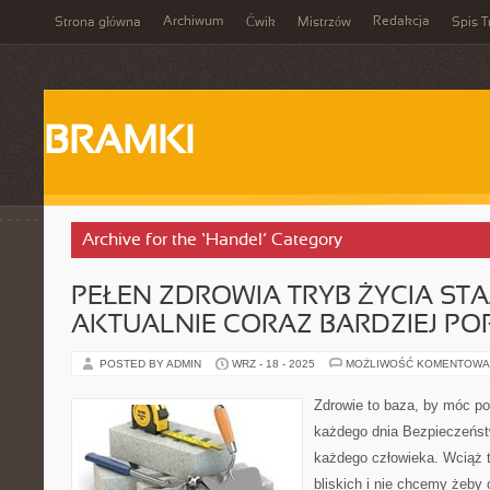
Archiwum
Redakcja
Strona główna
Ćwik
Mistrzów
Spis T
BRAMKI
Archive for the ‘Handel’ Category
PEŁEN ZDROWIA TRYB ŻYCIA STAJ
AKTUALNIE CORAZ BARDZIEJ P
POSTED BY ADMIN
WRZ - 18 - 2025
MOŻLIWOŚĆ KOMENTOWA
Zdrowie to baza, by móc p
każdego dnia Bezpieczeństwo
każdego człowieka. Wciąż 
bliskich i nie chcemy żeby 