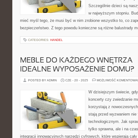
Szczególnie dzieci są nasz
w najwyższym stopniu. Bud
mieć myśl tego, że musi być w nim zrobione wszystko to, co z
bezpieczeństwo. Z tego powodu konieczne są różne balustrady m
CATEGORIES:
HANDEL
MEBLE DO KAŻDEGO WNĘTRZA –
IDEALNE WYPOSAŻENIE DOMU?
POSTED BY ADMIN
CZE - 20 - 2025
MOŻLIWOŚĆ KOMENTOWA
W dzisiejszym świecie, gdy
koncerty czy zwiedzanie m
korzystają z nowoczesnych 
stają przed wyzwaniem nie t
technologicznym. Jak sprawi
tylko sprawna, ale i na cz
integracji innowacyjnych narzędzi cyfrowych, które wspierają cał