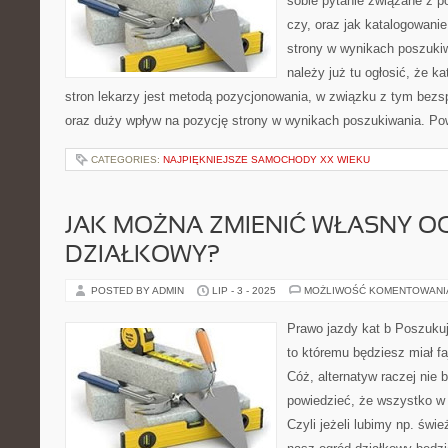
sobie pytanie związane z p
czy, oraz jak katalogowanie
strony w wynikach poszuk
należy już tu ogłosić, że k
stron lekarzy jest metodą pozycjonowania, w związku z tym bez
oraz duży wpływ na pozycję strony w wynikach poszukiwania. P
CATEGORIES:
NAJPIĘKNIEJSZE SAMOCHODY XX WIEKU
JAK MOŻNA ZMIENIĆ WŁASNY O
DZIAŁKOWY?
POSTED BY ADMIN
LIP - 3 - 2025
MOŻLIWOŚĆ KOMENTOWAN
Prawo jazdy kat b Poszukuj
to któremu będziesz miał fa
Cóż, alternatyw raczej nie
powiedzieć, że wszystko w 
Czyli jeżeli lubimy np. św