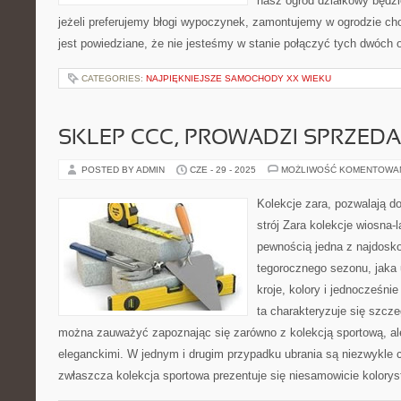
nasz ogród działkowy będz
jeżeli preferujemy błogi wypoczynek, zamontujemy w ogrodzie c
jest powiedziane, że nie jesteśmy w stanie połączyć tych dwóch
CATEGORIES:
NAJPIĘKNIEJSZE SAMOCHODY XX WIEKU
SKLEP CCC, PROWADZI SPRZED
POSTED BY ADMIN
CZE - 29 - 2025
MOŻLIWOŚĆ KOMENTOWA
Kolekcje zara, pozwalają do
strój Zara kolekcje wiosna-l
pewnością jedna z najdosko
tegorocznego sezonu, jaka 
kroje, kolory i jednocześn
ta charakteryzuje się szcze
można zauważyć zapoznając się zarówno z kolekcją sportową, al
eleganckimi. W jednym i drugim przypadku ubrania są niezwykle 
zwłaszcza kolekcja sportowa prezentuje się niesamowicie kolorys