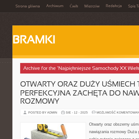
Archiwum
Redakcja
Strona główna
Ćwik
Mistrzów
Spis T
BRAMKI
Archive for the ‘Najpiękniejsze Samochody XX Wiek
OTWARTY ORAZ DUŻY UŚMIECH 
PERFEKCYJNA ZACHĘTA DO NAW
ROZMOWY
POSTED BY ADMIN
SIE - 12 - 2025
MOŻLIWOŚĆ KOMENTOWA
Otwarty oraz obszerny uśmi
nawiązania rozmowy Duża g