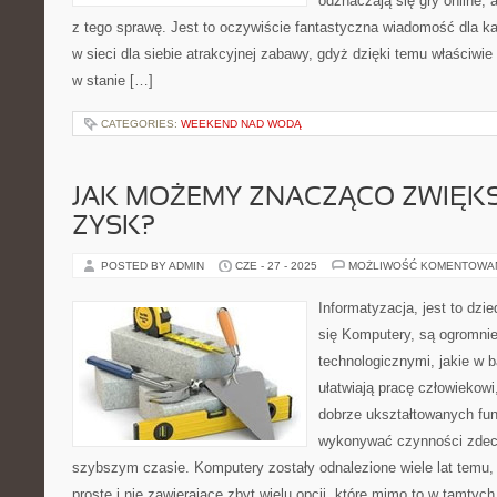
odznaczają się gry online,
z tego sprawę. Jest to oczywiście fantastyczna wiadomość dla ka
w sieci dla siebie atrakcyjnej zabawy, gdyż dzięki temu właściw
w stanie […]
CATEGORIES:
WEEKEND NAD WODĄ
JAK MOŻEMY ZNACZĄCO ZWIĘK
ZYSK?
POSTED BY ADMIN
CZE - 27 - 2025
MOŻLIWOŚĆ KOMENTOWA
Informatyzacja, jest to dzi
się Komputery, są ogromnie
technologicznymi, jakie w 
ułatwiają pracę człowiekow
dobrze ukształtowanych fun
wykonywać czynności zdecy
szybszym czasie. Komputery zostały odnalezione wiele lat temu, 
proste i nie zawierające zbyt wielu opcji, które mimo to w tamty