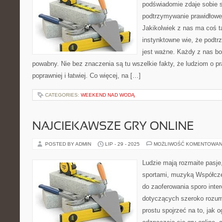
podświadomie zdaje sobie s
podtrzymywanie prawidłowej
Jakikolwiek z nas ma coś t
instynktowne wie, że podtr
jest ważne. Każdy z nas bo
powabny. Nie bez znaczenia są tu wszelkie fakty, że ludziom o pr
poprawniej i łatwiej. Co więcej, na […]
CATEGORIES:
WEEKEND NAD WODĄ
NAJCIEKAWSZE GRY ONLINE
POSTED BY ADMIN
LIP - 29 - 2025
MOŻLIWOŚĆ KOMENTOWAN
Ludzie mają rozmaite pasje
sportami, muzyką Współcze
do zaoferowania sporo inte
dotyczących szeroko rozumi
prostu spojrzeć na to, jak