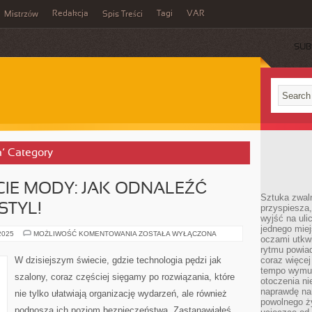
Redakcja
Tagi
VAR
Mistrzów
Spis Treści
SUB
a’ Category
CIE MODY: JAK ODNALEŹĆ
Sztuka zwaln
STYL!
przyspiesza
wyjść na uli
jednego miej
KOBIETA
 2025
MOŻLIWOŚĆ KOMENTOWANIA
ZOSTAŁA WYŁĄCZONA
oczami utkwi
W
ŚWIECIE
rytmu powiad
MODY:
W dzisiejszym świecie, gdzie technologia pędzi jak
coraz więcej 
JAK
tempo wymus
ODNALEŹĆ
szalony, coraz częściej sięgamy po rozwiązania, które
SWÓJ
otoczenia ni
UNIKALNY
naprawdę nam
nie tylko ułatwiają organizację wydarzeń, ale również
STYL!
powolnego ży
podnoszą ich poziom bezpieczeństwa. Zastanawiałeś