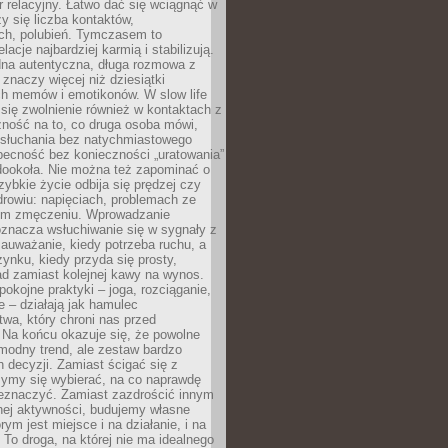
 relacyjny. Łatwo dać się wciągnąć w
czy się liczba kontaktów,
ch, polubień. Tymczasem to
lacje najbardziej karmią i stabilizują.
dna autentyczna, długa rozmowa z
 znaczy więcej niż dziesiątki
h memów i emotikonów. W slow life
e się zwolnienie również w kontaktach z
żność na to, co druga osoba mówi,
 słuchania bez natychmiastowego
becność bez konieczności „uratowania”
dookoła. Nie można też zapominać o
szybkie życie odbija się prędzej czy
drowiu: napięciach, problemach ze
ym zmęczeniu. Wprowadzanie
oznacza wsłuchiwanie się w sygnały z
auważanie, kiedy potrzeba ruchu, a
ynku, kiedy przyda się prosty,
d zamiast kolejnej kawy na wynos.
pokojne praktyki – joga, rozciąganie,
 – działają jak hamulec
wa, który chroni nas przed
 Na końcu okazuje się, że powolne
 modny trend, ale zestaw bardzo
 decyzji. Zamiast ścigać się z
ymy się wybierać, na co naprawdę
zeznaczyć. Zamiast zazdrościć innym
nej aktywności, budujemy własne
rym jest miejsce i na działanie, i na
To droga, na której nie ma idealnego