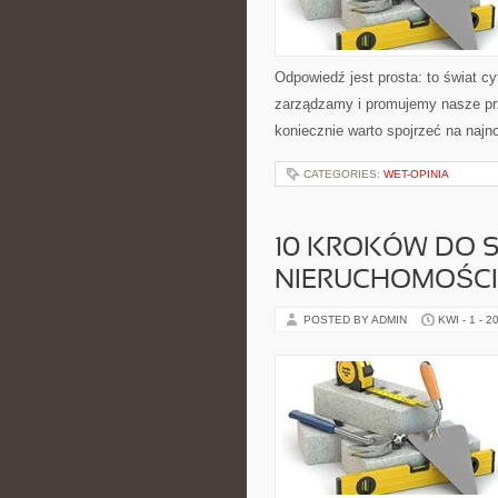
Odpowiedź jest prosta: to świat cy
zarządzamy i promujemy nasze prze
koniecznie warto spojrzeć na najno
CATEGORIES:
WET-OPINIA
10 KROKÓW DO 
NIERUCHOMOŚCI:
POSTED BY ADMIN
KWI - 1 - 2