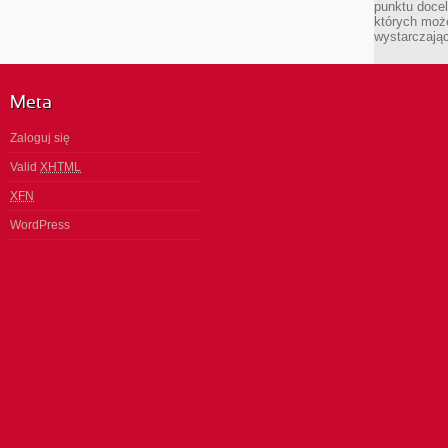
punktu docel
których może
wystarczają
Meta
Zaloguj się
Valid
XHTML
XFN
WordPress