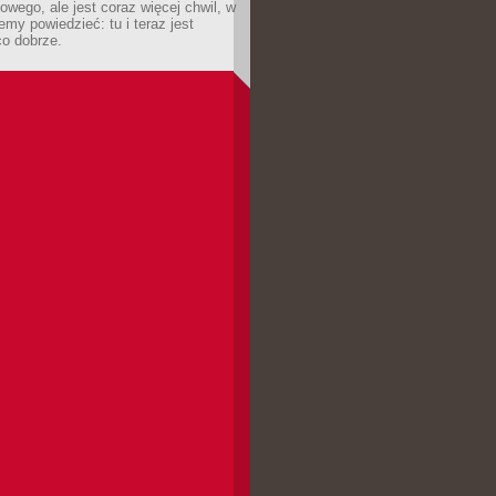
owego, ale jest coraz więcej chwil, w
my powiedzieć: tu i teraz jest
co dobrze.