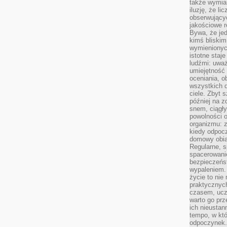
także wymiar
iluzję, że li
obserwujący
jakościowe re
Bywa, że je
kimś bliskim
wymienionyc
istotne staj
ludźmi: uwa
umiejętność
oceniania, o
wszystkich 
ciele. Zbyt 
później na z
snem, ciągł
powolności 
organizmu: z
kiedy odpocz
domowy obia
Regularne, s
spacerowanie
bezpieczeńst
wypaleniem.
życie to nie
praktycznych
czasem, ucz
warto go pr
ich nieustan
tempo, w któ
odpoczynek. 