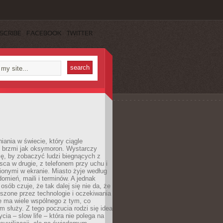
SCRIBE
FACEBOOK
TWITTER
iania w świecie, który ciągle
, brzmi jak oksymoron. Wystarczy
cę, by zobaczyć ludzi biegnących z
sca w drugie, z telefonem przy uchu i
onymi w ekranie. Miasto żyje według
omień, maili i terminów. A jednak
osób czuje, że tak dalej się nie da, że
zone przez technologie i oczekiwania
e ma wiele wspólnego z tym, co
 służy. Z tego poczucia rodzi się idea
cia – slow life – która nie polega na