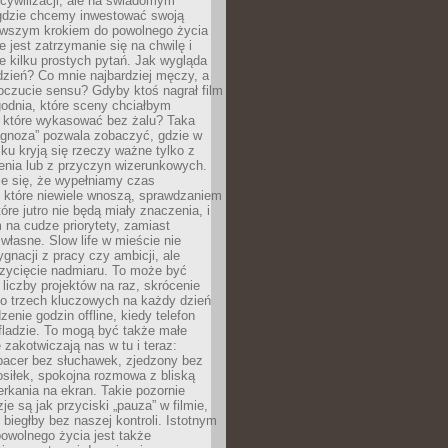
cywilizacji, ale na świadomym
 gdzie chcemy inwestować swoją
erwszym krokiem do powolnego życia
e jest zatrzymanie się na chwilę i
e kilku prostych pytań. Jak wygląda
zień? Co mnie najbardziej męczy, a
oczucie sensu? Gdyby ktoś nagrał film
odnia, które sceny chciałbym
 które wykasować bez żalu? Taka
agnoza” pozwala zobaczyć, gdzie w
ku kryją się rzeczy ważne tylko z
enia lub z przyczyn wizerunkowych.
je się, że wypełniamy czas
 które niewiele wnoszą, sprawdzaniem
tóre jutro nie będą miały znaczenia, i
na cudze priorytety, zamiast
własne. Slow life w mieście nie
gnacji z pracy czy ambicji, ale
zycięcie nadmiaru. To może być
 liczby projektów na raz, skrócenie
do trzech kluczowych na każdy dzień
enie godzin offline, kiedy telefon
fladzie. To mogą być także małe
e zakotwiczają nas w tu i teraz:
pacer bez słuchawek, zjedzony bez
siłek, spokojna rozmowa z bliską
rkania na ekran. Takie pozornie
je są jak przyciski „pauza” w filmie,
j biegłby bez naszej kontroli. Istotnym
owolnego życia jest także