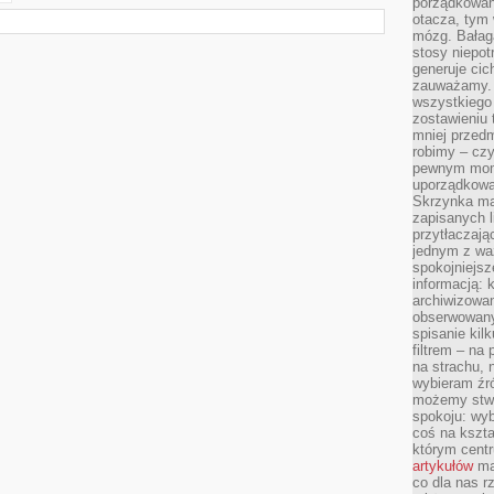
porządkowani
otacza, tym
mózg. Bałag
stosy niepo
generuje cic
zauważamy. 
wszystkiego
zostawieniu 
mniej przedm
robimy – cz
pewnym mome
uporządkowan
Skrzynka mai
zapisanych l
przytłaczają
jednym z wa
spokojniejsz
informacją: 
archiwizowan
obserwowanyc
spisanie kil
filtrem – na 
na strachu, 
wybieram źr
możemy stwo
spokoju: wyb
coś na kszta
którym cent
artykułów
mat
co dla nas 