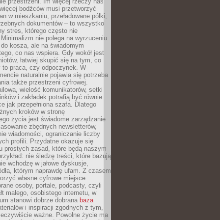
e przestrzeni. Im więcej rzeczy nas
 więcej bodźców musi przetworzyć
an w mieszkaniu, przeładowane półki,
trzebnych dokumentów – to wszystko
hy stres, którego często nie
Minimalizm nie polega na wyrzuceniu
 do kosza, ale na świadomym
tego, co nas wspiera. Gdy wokół jest
iotów, łatwiej skupić się na tym, co
y to praca, czy odpoczynek. W
ncie naturalnie pojawia się potrzeba
ia także przestrzeni cyfrowej.
lowa, wielość komunikatorów, setki
inków i zakładek potrafią być równie
ce jak przepełniona szafa. Dlatego
żnych kroków w stronę
ego życia jest świadome zarządzanie
kasowanie zbędnych newsletterów,
ie wiadomości, ograniczanie liczby
h profili. Przydatne okazuje się
ku prostych zasad, które będą naszym
przykład: nie śledzę treści, które bazują
nie wchodzę w jałowe dyskusje,
ódła, którym naprawdę ufam. Z czasem
rzyć własne cyfrowe miejsce
rane osoby, portale, podcasty, czyli
łt małego, osobistego internetu, w
rum stanowi dobrze dobrana
baza
eriałów i inspiracji zgodnych z tym,
rzeczywiście ważne. Powolne życie ma