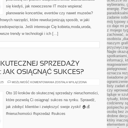
ucieczce od 
wybieraniu,
się kiedyś, jak nowoczesne IT może wspierać
energię. Pi
planowanie koncertów, eventów czy nawet muzeów?
paradoksalni
zadanie sobi
frowych narzędzi, które rewolucjonizują sposób, w jaki
mój typowy d
co daje mi p
dsięwzięcia. Jeśli interesuje Cię kobieta,moda,uroda,
z mojego tyg
wsze trendy w technologii i ich […]
zachować, a
osobista „di
naszym grafi
przyzwyczaj
Nagle okazu
spotkaniami,
informacji, k
SKUTECZNEJ SPRZEDAŻY
reagowaniem 
pielęgnować 
 JAK OSIĄGNĄĆ SUKCES?
oznacza rezy
świadome pr
ograniczenie
10
025
MOŻLIWOŚĆ KOMENTOWANIA
ZOSTAŁA WYŁĄCZONA
KROKÓW
listy zadań 
DO
czy wprowadz
SKUTECZNEJ
Oto 10 kroków do skutecznej sprzedaży nieruchomości,
ląduje w szu
SPRZEDAŻY
NIERUCHOMOŚCI:
rytuały, któr
które pozwolą Ci osiągnąć sukces na rynku. Sprawdź,
JAK
codzienny s
OSIĄGNĄĆ
jak zdobyć klientów i zwiększyć swoje zyski! 🏠💰
pośpiechu po
SUKCES?
osobą bez ze
#nieruchomości #sprzedaż #sukces
drobne decyz
który inacze
elementem p