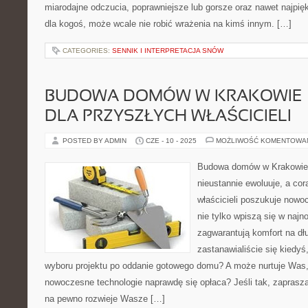
miarodajne odczucia, poprawniejsze lub gorsze oraz nawet najpię
dla kogoś, może wcale nie robić wrażenia na kimś innym. […]
CATEGORIES:
SENNIK I INTERPRETACJA SNÓW
BUDOWA DOMÓW W KRAKOWIE –
DLA PRZYSZŁYCH WŁAŚCICIELI
POSTED BY ADMIN
CZE - 10 - 2025
MOŻLIWOŚĆ KOMENTOWA
Budowa domów w Krakowie t
nieustannie ewoluuje, a cor
właścicieli poszukuje nowo
nie tylko wpiszą się w najn
zagwarantują komfort na dłu
zastanawialiście się kiedyś
wyboru projektu po oddanie gotowego domu? A może nurtuje Was,
nowoczesne technologie naprawdę się opłaca? Jeśli tak, zaprasza
na pewno rozwieje Wasze […]