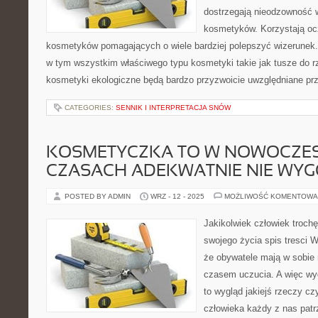
dostrzegają nieodzowność 
kosmetyków. Korzystają oc
kosmetyków pomagających o wiele bardziej polepszyć wizerunek.
w tym wszystkim właściwego typu kosmetyki takie jak tusze do rz
kosmetyki ekologiczne będą bardzo przyzwoicie uwzględniane prz
CATEGORIES:
SENNIK I INTERPRETACJA SNÓW
KOSMETYCZKA TO W NOWOCZE
CZASACH ADEKWATNIE NIE WY
POSTED BY ADMIN
WRZ - 12 - 2025
MOŻLIWOŚĆ KOMENTOWA
Jakikolwiek człowiek trochę
swojego życia spis tresci 
że obywatele mają w sobie
czasem uczucia. A więc wyg
to wygląd jakiejś rzeczy cz
człowieka każdy z nas pat