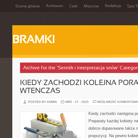
Archiwum
Redakcja
Strona główna
Ćwik
Mistrzów
Spis T
BRAMKI
Archive for the ‘Sennik i interpretacja snów’ Categor
KIEDY ZACHODZI KOLEJNA PORA
WTENCZAS
POSTED BY ADMIN
WRZ - 27 - 2025
MOŻLIWOŚĆ KOMENTOWA
Kiedy zachodzi następna p
Preparaty każdej kobiety n
dobrze dopasowane także n
propozycji. Na pewno kobie