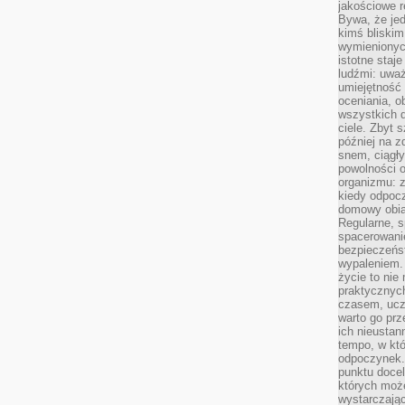
jakościowe re
Bywa, że je
kimś bliskim
wymienionyc
istotne staj
ludźmi: uwa
umiejętność
oceniania, o
wszystkich 
ciele. Zbyt 
później na z
snem, ciągł
powolności 
organizmu: z
kiedy odpocz
domowy obia
Regularne, s
spacerowanie
bezpieczeńst
wypaleniem.
życie to nie
praktycznych
czasem, ucz
warto go pr
ich nieustan
tempo, w któ
odpoczynek. 
punktu docel
których może
wystarczają