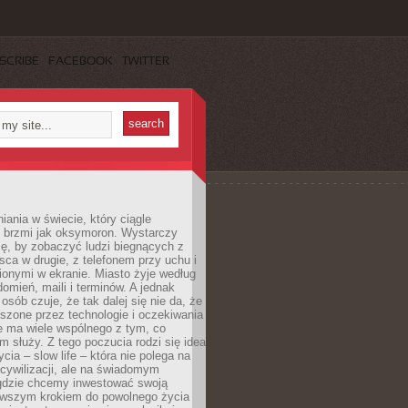
SCRIBE
FACEBOOK
TWITTER
iania w świecie, który ciągle
, brzmi jak oksymoron. Wystarczy
cę, by zobaczyć ludzi biegnących z
sca w drugie, z telefonem przy uchu i
onymi w ekranie. Miasto żyje według
omień, maili i terminów. A jednak
osób czuje, że tak dalej się nie da, że
zone przez technologie i oczekiwania
e ma wiele wspólnego z tym, co
 służy. Z tego poczucia rodzi się idea
cia – slow life – która nie polega na
cywilizacji, ale na świadomym
 gdzie chcemy inwestować swoją
erwszym krokiem do powolnego życia