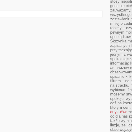
stosy niepo
generuje cic
zauważamy. 
wszystkiego
zostawieniu 
mniej przedm
robimy – cz
pewnym mome
uporządkowan
Skrzynka mai
zapisanych l
przytłaczają
jednym z wa
spokojniejsz
informacją: 
archiwizowan
obserwowanyc
spisanie kil
filtrem – na 
na strachu, 
wybieram źr
możemy stwo
spokoju: wyb
coś na kszta
którym cent
artykułów
mat
co dla nas 
także wymiar
iluzję, że li
obserwujący