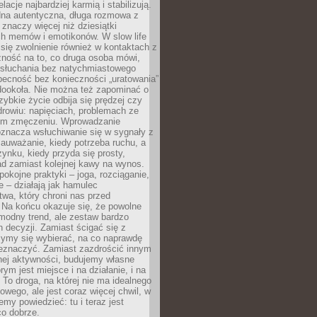
lacje najbardziej karmią i stabilizują.
dna autentyczna, długa rozmowa z
 znaczy więcej niż dziesiątki
h memów i emotikonów. W slow life
e się zwolnienie również w kontaktach z
żność na to, co druga osoba mówi,
 słuchania bez natychmiastowego
becność bez konieczności „uratowania”
dookoła. Nie można też zapominać o
szybkie życie odbija się prędzej czy
drowiu: napięciach, problemach ze
ym zmęczeniu. Wprowadzanie
oznacza wsłuchiwanie się w sygnały z
auważanie, kiedy potrzeba ruchu, a
ynku, kiedy przyda się prosty,
d zamiast kolejnej kawy na wynos.
pokojne praktyki – joga, rozciąganie,
 – działają jak hamulec
wa, który chroni nas przed
 Na końcu okazuje się, że powolne
 modny trend, ale zestaw bardzo
 decyzji. Zamiast ścigać się z
ymy się wybierać, na co naprawdę
zeznaczyć. Zamiast zazdrościć innym
nej aktywności, budujemy własne
rym jest miejsce i na działanie, i na
To droga, na której nie ma idealnego
owego, ale jest coraz więcej chwil, w
my powiedzieć: tu i teraz jest
co dobrze.