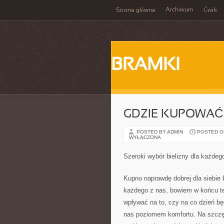
Archiwum
Strona główna
Ćwik
BRAMKI
GDZIE KUPOWAĆ 
POSTED BY ADMIN
POSTED ON
WYŁĄCZONA
Szeroki wybór bielizny dla każdeg
Kupno naprawdę dobrej dla siebie b
każdego z nas, bowiem w końcu t
wpływać na to, czy na co dzień b
nas poziomem komfortu. Na szczęś