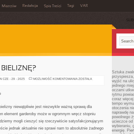
Redakcja
Tagi
VAR
Mistrzów
Spis Treści
SUB
BIELIZNĘ?
Sztuka zwaln
przyspiesza
GDZIE
 CZE - 29 - 2025
MOŻLIWOŚĆ KOMENTOWANIA
ZOSTAŁA
wyjść na uli
KUPOWAĆ
jednego miej
BIELIZNĘ?
oczami utkwi
o
rytmu powiad
coraz więcej 
tempo wymus
ielizny niewątpliwie jest niezwykle ważną sprawą dla
otoczenia ni
naprawdę nam
en element garderoby może w ogromnym wręcz stopniu
powolnego ży
ędziemy mogli cieszyć się rzeczywiście satysfakcjonującym
ucieczce od 
wybieraniu,
cie jednak aktualnie nie sprawi nam to absolutnie żadnego
energię. Pi