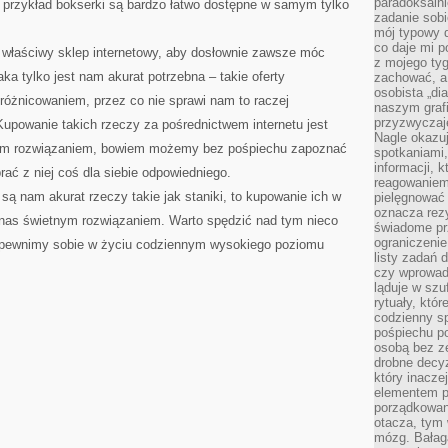
paradoksalni
a przykład bokserki są bardzo łatwo dostępne w samym tylko
zadanie sobi
mój typowy d
co daje mi p
e właściwy sklep internetowy, aby dosłownie zawsze móc
z mojego tyg
aka tylko jest nam akurat potrzebna – takie oferty
zachować, a
osobista „di
różnicowaniem, przez co nie sprawi nam to raczej
naszym grafi
przyzwyczaj
upowanie takich rzeczy za pośrednictwem internetu jest
Nagle okazu
wym rozwiązaniem, bowiem możemy bez pośpiechu zapoznać
spotkaniami,
informacji, k
brać z niej coś dla siebie odpowiedniego.
reagowaniem 
 są nam akurat rzeczy takie jak staniki, to kupowanie ich w
pielęgnować 
oznacza rezy
a nas świetnym rozwiązaniem. Warto spędzić nad tym nieco
świadome pr
ograniczenie
zapewnimy sobie w życiu codziennym wysokiego poziomu
listy zadań 
czy wprowadz
ląduje w szu
rytuały, któr
codzienny s
pośpiechu po
osobą bez ze
drobne decyz
który inacze
elementem p
porządkowani
otacza, tym
mózg. Bałag