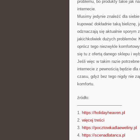
problemu, bo produkty takie jak n
internecie.
Musimy jedynie znaleźć dla siebi
kupować dokładnie taką bieliznę, j
odznaczają się aktualnie sporym z
jakichkolwiek dużych problemów. K
oprócz tego niezwykle komforto
się tu z ofertą danego sklepu i wy
Jeśli więc w takim razie potrzebne
internecie z pewnością będzie dl
czasu, gdyż bez tego nigdy nie 
komfortu.
źródło:
———————————
1.
https://holidayheaven.pl
2.
więcej treści
3.
https://pocztowkadlaeweliny.pl
4.
https://scenadlatanca.pl