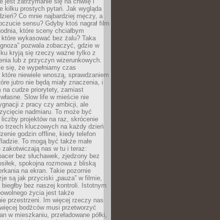
e jest zatrzymanie się na chwilę i
e kilku prostych pytań. Jak wygląda
zień? Co mnie najbardziej męczy, a
oczucie sensu? Gdyby ktoś nagrał film
odnia, które sceny chciałbym
 które wykasować bez żalu? Taka
agnoza” pozwala zobaczyć, gdzie w
ku kryją się rzeczy ważne tylko z
enia lub z przyczyn wizerunkowych.
je się, że wypełniamy czas
 które niewiele wnoszą, sprawdzaniem
tóre jutro nie będą miały znaczenia, i
na cudze priorytety, zamiast
własne. Slow life w mieście nie
gnacji z pracy czy ambicji, ale
zycięcie nadmiaru. To może być
 liczby projektów na raz, skrócenie
do trzech kluczowych na każdy dzień
enie godzin offline, kiedy telefon
fladzie. To mogą być także małe
e zakotwiczają nas w tu i teraz:
pacer bez słuchawek, zjedzony bez
siłek, spokojna rozmowa z bliską
rkania na ekran. Takie pozornie
je są jak przyciski „pauza” w filmie,
j biegłby bez naszej kontroli. Istotnym
owolnego życia jest także
e przestrzeni. Im więcej rzeczy nas
 więcej bodźców musi przetworzyć
an w mieszkaniu, przeładowane półki,