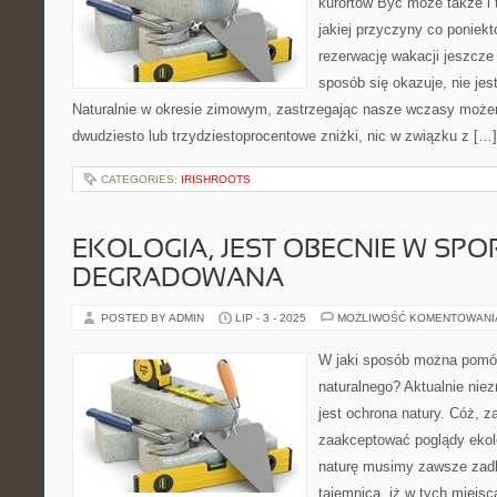
kurortów Być może także i t
jakiej przyczyny co poniekt
rezerwację wakacji jeszcze
sposób się okazuje, nie jest
Naturalnie w okresie zimowym, zastrzegając nasze wczasy może
dwudziesto lub trzydziestoprocentowe zniżki, nic w związku z […]
CATEGORIES:
IRISHROOTS
EKOLOGIA, JEST OBECNIE W SP
DEGRADOWANA
POSTED BY ADMIN
LIP - 3 - 2025
MOŻLIWOŚĆ KOMENTOWAN
W jaki sposób można pomó
naturalnego? Aktualnie ni
jest ochrona natury. Cóż, z
zaakceptować poglądy ekolo
naturę musimy zawsze zadb
tajemnicą, iż w tych miejsc