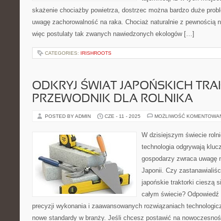
skażenie chociażby powietrza, dostrzec można bardzo duże pro
uwagę zachorowalność na raka. Chociaż naturalnie z pewnością 
więc postulaty tak zwanych nawiedzonych ekologów […]
CATEGORIES:
IRISHROOTS
ODKRYJ ŚWIAT JAPOŃSKICH TR
PRZEWODNIK DLA ROLNIKA
POSTED BY ADMIN
CZE - 11 - 2025
MOŻLIWOŚĆ KOMENTOWA
W dzisiejszym świecie rolni
technologia odgrywają klucz
gospodarzy zwraca uwagę n
Japonii. Czy zastanawialiśc
japońskie traktorki cieszą 
całym świecie? Odpowiedź 
precyzji wykonania i zaawansowanych rozwiązaniach technologic
nowe standardy w branży. Jeśli chcesz postawić na nowoczesność 