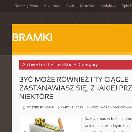
Archiwum
Redakcja
Strona główna
Ćwik
Mistrzów
Spis T
BRAMKI
Archive for the ‘IrishRoots’ Category
BYĆ MOŻE RÓWNIEŻ I TY CIĄGLE
ZASTANAWIASZ SIĘ, Z JAKIEJ P
NIEKTÓRE
POSTED BY ADMIN
WRZ - 3 - 2025
MOŻLIWOŚĆ KOMENTOWAN
Każdy z nas w trakcie letni
wolny czas w jednym z naj