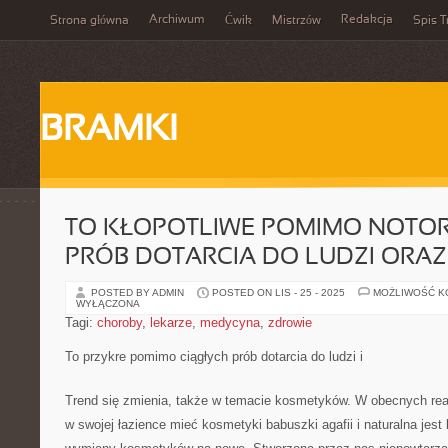
Archiwum
Redakcja
Strona główna
Ćwik
Mistrzów
Spis T
BRAMKI
TO KŁOPOTLIWE POMIMO NOTO
PRÓB DOTARCIA DO LUDZI ORAZ
POSTED BY ADMIN
POSTED ON LIS - 25 - 2025
MOŻLIWOŚĆ 
WYŁĄCZONA
Tagi:
choroby
,
lekarze
,
medycyna
,
zdrowie
To przykre pomimo ciągłych prób dotarcia do ludzi i
Trend się zmienia, także w temacie kosmetyków. W obecnych rea
w swojej łazience mieć kosmetyki babuszki agafii i naturalna jest