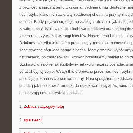
wymiany kosmetyków na nowe. Stworzona przez nas niepowtarza
z pewnością sprosta temu wyzwaniu. Jedynie u nas dostępne mam
kosmetyki, które nie zawierają niezdrowej chemii, a przy tym są 
cenach. Kiedy pojawia się chęć na zabieg z efektem, jaki daje je
zawitaj u nas! Tylko w sklepie fachowe doradztwo oraz najbogats
razem urzeczywistnia wymogi klientów. Nasza firma handluje olbrz
Działamy nie tylko jako sklep proponujący maseczki babuszki agaf
kosmetyczna oferująca natura siberica. Mamy szeroki wybór arty
naturalnego, po zastosowaniu których przestajemy pamiętać co 
Szukając w salonie jakiegokolwiek artykułu możesz posiadać świ
po atrakcyjnej cenie. Wszystkie oferowane przez nas kosmetyki 
spełniają niesamowicie surowe normy. Nasi specjaliści przedstawi
doradzą jak dopasować produkt do oczekiwań nabywców, więc nasi
opuszczają nas usatysfakcjonowani.
1.
Zobacz szczegóły tutaj
2.
spis tresci