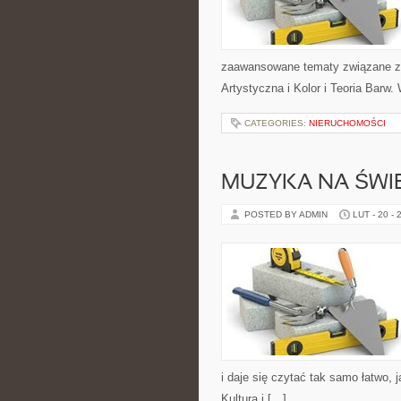
zaawansowane tematy związane z 
Artystyczna i Kolor i Teoria Barw.
CATEGORIES:
NIERUCHOMOŚCI
MUZYKA NA ŚWIE
POSTED BY ADMIN
LUT - 20 - 
i daje się czytać tak samo łatwo,
Kultura i […]