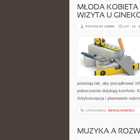
MŁODA KOBIETA 
WIZYTA U GINE
POSTED BY ADMIN
LUT - 18 - 
powstają tak, aby porządkować inf
jednocześnie dotykają komfortu. K
Antykoncepcja i planowanie rodzin
CATEGORIES:
NIERUCHOMOŚCI
MUZYKA A ROZWÓ