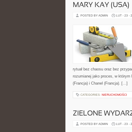
MARY KAY (USA)
POSTED BY ADMIN
LUT - 23 - 
rytuał bez chaosu oraz bez przypa
rozumianej jako proces, w którym 
(Francja) i Chanel (Francja). […]
CATEGORIES:
NIERUCHOMOŚCI
ZIELONE WYDAR
POSTED BY ADMIN
LUT - 23 - 