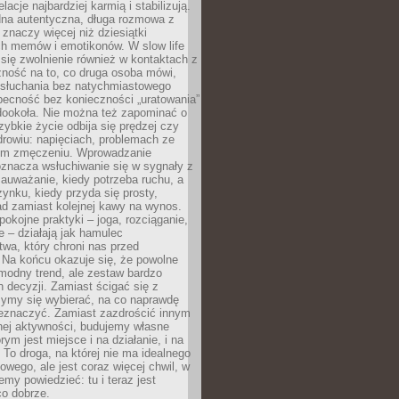
lacje najbardziej karmią i stabilizują.
dna autentyczna, długa rozmowa z
 znaczy więcej niż dziesiątki
h memów i emotikonów. W slow life
e się zwolnienie również w kontaktach z
żność na to, co druga osoba mówi,
 słuchania bez natychmiastowego
becność bez konieczności „uratowania”
dookoła. Nie można też zapominać o
szybkie życie odbija się prędzej czy
drowiu: napięciach, problemach ze
ym zmęczeniu. Wprowadzanie
oznacza wsłuchiwanie się w sygnały z
auważanie, kiedy potrzeba ruchu, a
ynku, kiedy przyda się prosty,
d zamiast kolejnej kawy na wynos.
pokojne praktyki – joga, rozciąganie,
 – działają jak hamulec
wa, który chroni nas przed
 Na końcu okazuje się, że powolne
 modny trend, ale zestaw bardzo
 decyzji. Zamiast ścigać się z
ymy się wybierać, na co naprawdę
zeznaczyć. Zamiast zazdrościć innym
nej aktywności, budujemy własne
rym jest miejsce i na działanie, i na
To droga, na której nie ma idealnego
owego, ale jest coraz więcej chwil, w
my powiedzieć: tu i teraz jest
co dobrze.