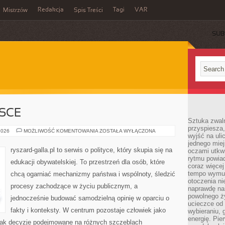
Redakcja
Tagi
VAR
Mistrzów
Spis Treści
SUB
SCE
Sztuka zwaln
przyspiesza
POLITYKA
2026
MOŻLIWOŚĆ KOMENTOWANIA
ZOSTAŁA WYŁĄCZONA
wyjść na uli
W
POLSCE
jednego miej
ryszard-galla.pl to serwis o polityce, który skupia się na
oczami utkwi
rytmu powiad
edukacji obywatelskiej. To przestrzeń dla osób, które
coraz więcej 
tempo wymus
chcą ogarniać mechanizmy państwa i wspólnoty, śledzić
otoczenia ni
procesy zachodzące w życiu publicznym, a
naprawdę nam
powolnego ży
jednocześnie budować samodzielną opinię w oparciu o
ucieczce od 
fakty i konteksty. W centrum pozostaje człowiek jako
wybieraniu,
energię. Pi
, jak decyzje podejmowane na różnych szczeblach