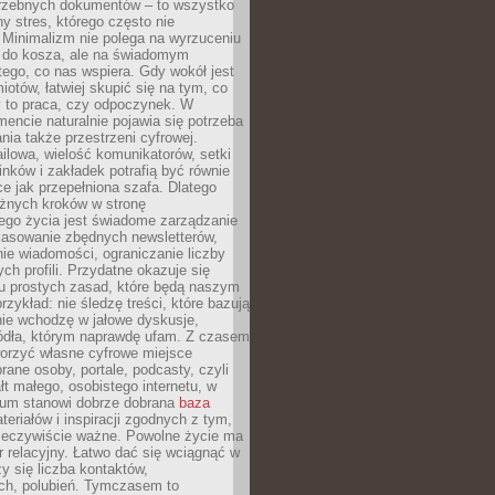
trzebnych dokumentów – to wszystko
hy stres, którego często nie
Minimalizm nie polega na wyrzuceniu
 do kosza, ale na świadomym
tego, co nas wspiera. Gdy wokół jest
iotów, łatwiej skupić się na tym, co
y to praca, czy odpoczynek. W
ncie naturalnie pojawia się potrzeba
ia także przestrzeni cyfrowej.
lowa, wielość komunikatorów, setki
inków i zakładek potrafią być równie
ce jak przepełniona szafa. Dlatego
żnych kroków w stronę
ego życia jest świadome zarządzanie
kasowanie zbędnych newsletterów,
ie wiadomości, ograniczanie liczby
h profili. Przydatne okazuje się
ku prostych zasad, które będą naszym
przykład: nie śledzę treści, które bazują
nie wchodzę w jałowe dyskusje,
ódła, którym naprawdę ufam. Z czasem
rzyć własne cyfrowe miejsce
rane osoby, portale, podcasty, czyli
łt małego, osobistego internetu, w
rum stanowi dobrze dobrana
baza
eriałów i inspiracji zgodnych z tym,
rzeczywiście ważne. Powolne życie ma
 relacyjny. Łatwo dać się wciągnąć w
czy się liczba kontaktów,
ch, polubień. Tymczasem to