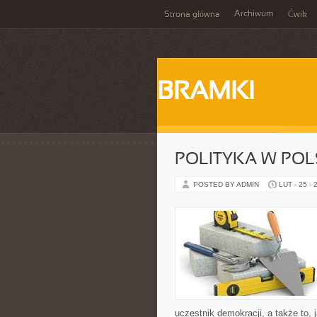
Archiwum
Strona główna
Ćwik
BRAMKI
POLITYKA W POL
POSTED BY ADMIN
LUT - 25 - 
uczestnik demokracji, a także to