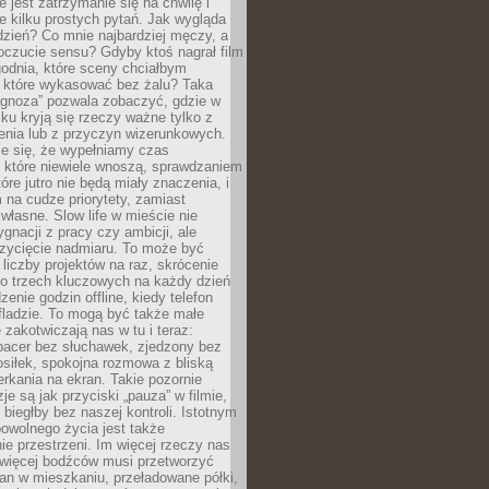
e jest zatrzymanie się na chwilę i
e kilku prostych pytań. Jak wygląda
zień? Co mnie najbardziej męczy, a
oczucie sensu? Gdyby ktoś nagrał film
odnia, które sceny chciałbym
 które wykasować bez żalu? Taka
agnoza” pozwala zobaczyć, gdzie w
ku kryją się rzeczy ważne tylko z
enia lub z przyczyn wizerunkowych.
je się, że wypełniamy czas
 które niewiele wnoszą, sprawdzaniem
tóre jutro nie będą miały znaczenia, i
na cudze priorytety, zamiast
własne. Slow life w mieście nie
gnacji z pracy czy ambicji, ale
zycięcie nadmiaru. To może być
 liczby projektów na raz, skrócenie
do trzech kluczowych na każdy dzień
enie godzin offline, kiedy telefon
fladzie. To mogą być także małe
e zakotwiczają nas w tu i teraz:
pacer bez słuchawek, zjedzony bez
siłek, spokojna rozmowa z bliską
rkania na ekran. Takie pozornie
je są jak przyciski „pauza” w filmie,
j biegłby bez naszej kontroli. Istotnym
owolnego życia jest także
e przestrzeni. Im więcej rzeczy nas
 więcej bodźców musi przetworzyć
an w mieszkaniu, przeładowane półki,