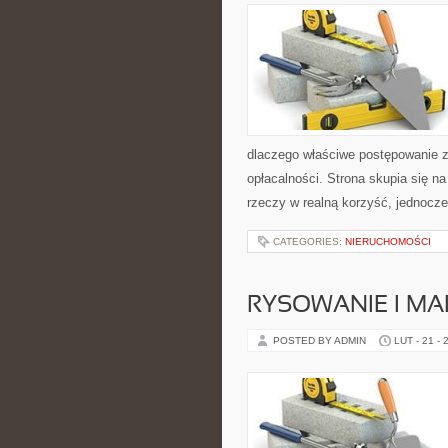
dlaczego właściwe postępowanie z 
opłacalności. Strona skupia się n
rzeczy w realną korzyść, jednocze
CATEGORIES:
NIERUCHOMOŚCI
RYSOWANIE I M
POSTED BY ADMIN
LUT - 21 - 