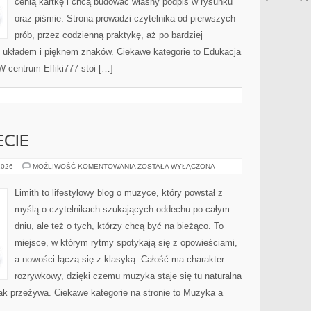
cenią kartkę i chcą budować własny podpis w rysunku
oraz piśmie. Strona prowadzi czytelnika od pierwszych
prób, przez codzienną praktykę, aż po bardziej
układem i pięknem znaków. Ciekawe kategorie to Edukacja
 W centrum Elfiki777 stoi […]
CIE
MUZYKA
2026
MOŻLIWOŚĆ KOMENTOWANIA
ZOSTAŁA WYŁĄCZONA
NA
ŚWIECIE
Limith to lifestylowy blog o muzyce, który powstał z
myślą o czytelnikach szukających oddechu po całym
dniu, ale też o tych, którzy chcą być na bieżąco. To
miejsce, w którym rytmy spotykają się z opowieściami,
a nowości łączą się z klasyką. Całość ma charakter
rozrywkowy, dzięki czemu muzyka staje się tu naturalna
 jak przeżywa. Ciekawe kategorie na stronie to Muzyka a