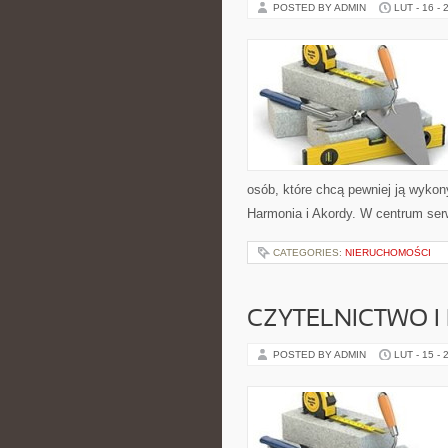
POSTED BY ADMIN
LUT - 16 - 
osób, które chcą pewniej ją wyko
Harmonia i Akordy. W centrum ser
CATEGORIES:
NIERUCHOMOŚCI
CZYTELNICTWO I 
POSTED BY ADMIN
LUT - 15 - 