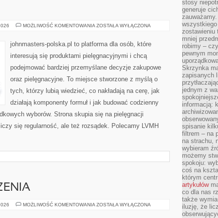
stosy niepo
generuje cic
zauważamy. 
wszystkiego
MARY
2026
MOŻLIWOŚĆ KOMENTOWANIA
ZOSTAŁA WYŁĄCZONA
KAY
zostawieniu 
(USA)
mniej przedm
johnmasters-polska.pl to platforma dla osób, które
robimy – cz
pewnym mome
interesują się produktami pielęgnacyjnymi i chcą
uporządkowan
podejmować bardziej przemyślane decyzje zakupowe
Skrzynka mai
zapisanych l
oraz pielęgnacyjne. To miejsce stworzone z myślą o
przytłaczają
jednym z wa
tych, którzy lubią wiedzieć, co nakładają na cerę, jak
spokojniejsz
działają komponenty formuł i jak budować codzienny
informacją: 
archiwizowan
dkowych wyborów. Strona skupia się na pielęgnacji
obserwowanyc
liczy się regularność, ale też rozsądek. Polecamy LVMH
spisanie kil
filtrem – na 
na strachu, 
wybieram źr
możemy stwo
spokoju: wyb
coś na kszta
którym cent
artykułów
mat
ZENIA
co dla nas 
także wymiar
ZIELONE
2026
MOŻLIWOŚĆ KOMENTOWANIA
ZOSTAŁA WYŁĄCZONA
iluzję, że li
WYDARZENIA
obserwujący