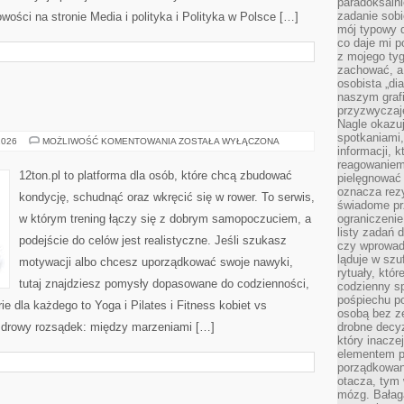
paradoksalni
zadanie sobi
owości na stronie Media i polityka i Polityka w Polsce […]
mój typowy d
co daje mi p
z mojego tyg
zachować, a
osobista „di
naszym grafi
przyzwyczaj
Nagle okazu
spotkaniami,
YOGA
2026
MOŻLIWOŚĆ KOMENTOWANIA
ZOSTAŁA WYŁĄCZONA
informacji, k
I
PILATES
reagowaniem 
12ton.pl to platforma dla osób, które chcą zbudować
pielęgnować 
oznacza rezy
kondycję, schudnąć oraz wkręcić się w rower. To serwis,
świadome pr
w którym trening łączy się z dobrym samopoczuciem, a
ograniczenie
listy zadań 
podejście do celów jest realistyczne. Jeśli szukasz
czy wprowadz
ląduje w szu
motywacji albo chcesz uporządkować swoje nawyki,
rytuały, któr
tutaj znajdziesz pomysły dopasowane do codzienności,
codzienny s
pośpiechu po
ie dla każdego to Yoga i Pilates i Fitness kobiet vs
osobą bez ze
zdrowy rozsądek: między marzeniami […]
drobne decyz
który inacze
elementem p
porządkowani
otacza, tym
mózg. Bałag