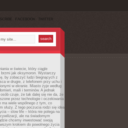
SCRIBE
FACEBOOK
TWITTER
iania w świecie, który ciągle
, brzmi jak oksymoron. Wystarczy
cę, by zobaczyć ludzi biegnących z
sca w drugie, z telefonem przy uchu i
onymi w ekranie. Miasto żyje według
omień, maili i terminów. A jednak
osób czuje, że tak dalej się nie da, że
zone przez technologie i oczekiwania
e ma wiele wspólnego z tym, co
 służy. Z tego poczucia rodzi się idea
cia – slow life – która nie polega na
cywilizacji, ale na świadomym
 gdzie chcemy inwestować swoją
erwszym krokiem do powolnego życia