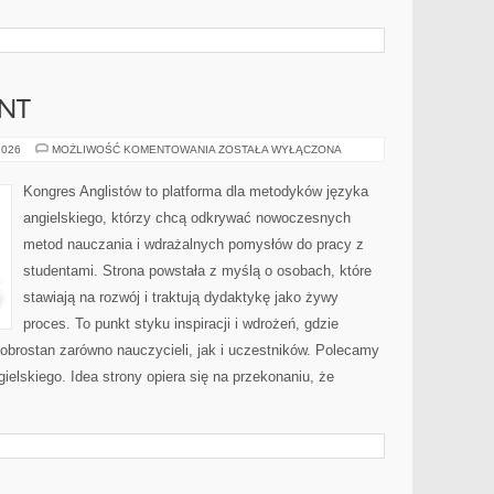
NT
WYMOWA
2026
MOŻLIWOŚĆ KOMENTOWANIA
ZOSTAŁA WYŁĄCZONA
I
AKCENT
Kongres Anglistów to platforma dla metodyków języka
angielskiego, którzy chcą odkrywać nowoczesnych
metod nauczania i wdrażalnych pomysłów do pracy z
studentami. Strona powstała z myślą o osobach, które
stawiają na rozwój i traktują dydaktykę jako żywy
proces. To punkt styku inspiracji i wdrożeń, gdzie
dobrostan zarówno nauczycieli, jak i uczestników. Polecamy
ielskiego. Idea strony opiera się na przekonaniu, że