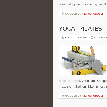
przekładają się na realne życie. N
CATEGORIES:
NIERUCHOMOŚCI
YOGA I PILATES
POSTED BY ADMIN
LUT - 24 - 
a nie do ideałów z plakatu. Kategor
mężczyzn. Sednem 12ton.pl jest 
CATEGORIES:
NIERUCHOMOŚCI