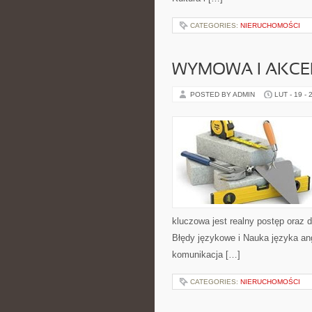
CATEGORIES:
NIERUCHOMOŚCI
WYMOWA I AKCE
POSTED BY ADMIN
LUT - 19 - 
kluczowa jest realny postęp oraz 
Błędy językowe i Nauka języka ang
komunikacja […]
CATEGORIES:
NIERUCHOMOŚCI