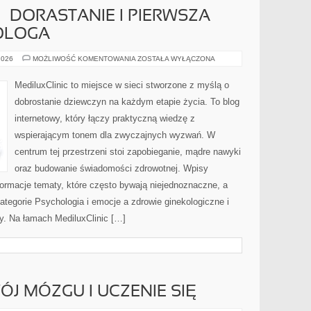
– DORASTANIE I PIERWSZA
KOLOGA
MŁODA
2026
MOŻLIWOŚĆ KOMENTOWANIA
ZOSTAŁA WYŁĄCZONA
KOBIETA
–
DORASTANIE
MediluxClinic to miejsce w sieci stworzone z myślą o
I
PIERWSZA
dobrostanie dziewczyn na każdym etapie życia. To blog
WIZYTA
U
internetowy, który łączy praktyczną wiedzę z
GINEKOLOGA
wspierającym tonem dla zwyczajnych wyzwań. W
centrum tej przestrzeni stoi zapobieganie, mądre nawyki
oraz budowanie świadomości zdrowotnej. Wpisy
ormacje tematy, które często bywają niejednoznaczne, a
ategorie Psychologia i emocje a zdrowie ginekologiczne i
y. Na łamach MediluxClinic […]
J MÓZGU I UCZENIE SIĘ