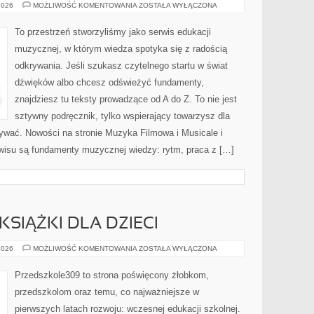
MUZYKA
2026
MOŻLIWOŚĆ KOMENTOWANIA
ZOSTAŁA WYŁĄCZONA
A
ROZWÓJ
MÓZGU
To przestrzeń stworzyliśmy jako serwis edukacji
I
UCZENIE
muzycznej, w którym wiedza spotyka się z radością
SIĘ
odkrywania. Jeśli szukasz czytelnego startu w świat
dźwięków albo chcesz odświeżyć fundamenty,
znajdziesz tu teksty prowadzące od A do Z. To nie jest
sztywny podręcznik, tylko wspierający towarzysz dla
nywać. Nowości na stronie Muzyka Filmowa i Musicale i
wisu są fundamenty muzycznej wiedzy: rytm, praca z […]
KSIĄŻKI DLA DZIECI
CZYTELNICTWO
2026
MOŻLIWOŚĆ KOMENTOWANIA
ZOSTAŁA WYŁĄCZONA
I
KSIĄŻKI
DLA
Przedszkole309 to strona poświęcony żłobkom,
DZIECI
przedszkolom oraz temu, co najważniejsze w
pierwszych latach rozwoju: wczesnej edukacji szkolnej.