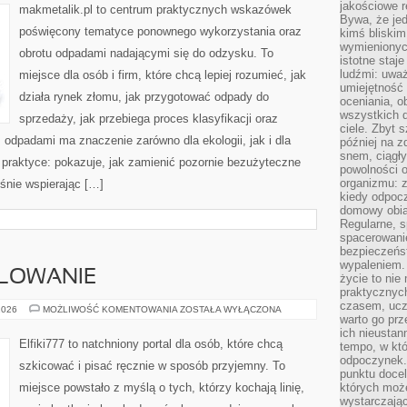
jakościowe re
makmetalik.pl to centrum praktycznych wskazówek
Bywa, że je
poświęcony tematyce ponownego wykorzystania oraz
kimś bliskim
wymienionyc
obrotu odpadami nadającymi się do odzysku. To
istotne staj
ludźmi: uwa
miejsce dla osób i firm, które chcą lepiej rozumieć, jak
umiejętność
działa rynek złomu, jak przygotować odpady do
oceniania, o
wszystkich 
sprzedaży, jak przebiega proces klasyfikacji oraz
ciele. Zbyt 
odpadami ma znaczenie zarówno dla ekologii, jak i dla
później na z
snem, ciągł
a praktyce: pokazuje, jak zamienić pozornie bezużyteczne
powolności 
organizmu: z
śnie wspierając […]
kiedy odpocz
domowy obia
Regularne, s
spacerowanie
bezpieczeńst
wypaleniem.
ALOWANIE
życie to nie
praktycznych
czasem, ucz
RYSOWANIE
2026
MOŻLIWOŚĆ KOMENTOWANIA
ZOSTAŁA WYŁĄCZONA
warto go pr
I
MALOWANIE
ich nieustan
Elfiki777 to natchniony portal dla osób, które chcą
tempo, w któ
odpoczynek. 
szkicować i pisać ręcznie w sposób przyjemny. To
punktu docel
miejsce powstało z myślą o tych, którzy kochają linię,
których może
wystarczają