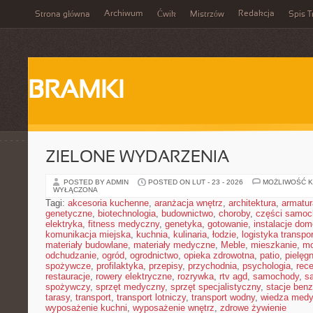
Archiwum
Redakcja
Strona główna
Ćwik
Mistrzów
Spis T
BRAMKI
ZIELONE WYDARZENIA
POSTED BY ADMIN
POSTED ON LUT - 23 - 2026
MOŻLIWOŚĆ 
WYŁĄCZONA
Tagi:
akcesoria kuchenne
,
aranżacja wnętrz
,
architektura
,
armatur
genetyczne
,
biotechnologia
,
budownictwo
,
choroby
,
części samo
elektryka
,
fitness medyczny
,
genetyka
,
gotowanie
,
instalacje do
komunikacja miejska
,
kuchnia
,
kulinaria
,
łodzie
,
logistyka transpo
materiały budowlane
,
materiały medyczne
,
Meble
,
mieszkanie
,
mo
odchudzanie
,
ogród
,
ogrodnictwo
,
opieka zdrowotna
,
patio
,
pielęgn
spożywcze
,
profilaktyka
,
przepisy
,
przychodnia
,
psychologia
,
rece
restauracje
,
rowery elektryczne
,
rozrywka
,
rtv agd
,
samochody
,
s
spożywczy
,
sprzęt medyczny
,
sprzęt specjalistyczny
,
stacje ben
tarasy
,
transport
,
transport lotniczy
,
transport wodny
,
wiedza med
wyposażenie kuchni
,
wyposażenie wnętrz
,
zdrowe żywienie