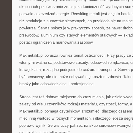
skupu i ich przetwarzanie zmniejsza konieczność wydobycia suro
pozwala oszczędzać energię. Recykling metali jest często bardzi
niż produkcja z surowców pierwotnych, co przekłada się na realne
powietrza. Serwis pokazuje w praktyczny sposób, że nawet drob
przewodów, aluminium czy starych elementów stalowych — składa
postaci ograniczenia marnowania zasobów.
Makmetalik.pl porusza również temat ostrożności. Przy pracy ze 
wtórnymi ważne są podstawowe zasady: odpowiednie rękawice, os
krawędziach, rozsądne podejście do ciężaru i transportu. Serwis 
być sensowny, ale nie może odbywać się kosztem zdrowia. Takie
branży jako odpowiedzialnej i profesjonalnej.
Strona jest też dobrym miejscem do zrozumienia, jak działa wyce
zależy od wielu czynników: rodzaju materiału, czystości, formy, a
Makmetalik.pl pomaga czytelnikowi zrozumieć, dlaczego czasem
mieć inną wartość w różnych momentach, i dlaczego lepsza segre
poprawić wynik. Serwis uczy patrzeć na skup surowców wtórnych 
się jakość, a nie tylko „waga”.