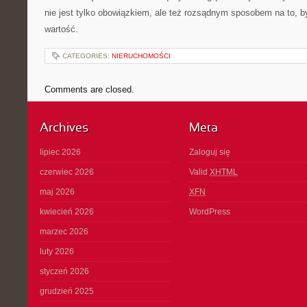
nie jest tylko obowiązkiem, ale też rozsądnym sposobem na to, 
wartość.
CATEGORIES:
NIERUCHOMOŚCI
Comments are closed.
Archives
Meta
lipiec 2026
Zaloguj się
czerwiec 2026
Valid
XHTML
maj 2026
XFN
kwiecień 2026
WordPress
marzec 2026
luty 2026
styczeń 2026
grudzień 2025