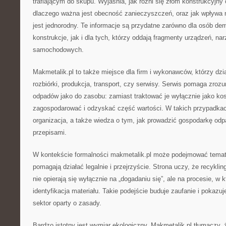
trafiającym do skupu. Wyjaśnia, jak różni się złom konstrukcyjny
dlaczego ważna jest obecność zanieczyszczeń, oraz jak wpływa n
jest jednorodny. Te informacje są przydatne zarówno dla osób de
konstrukcje, jak i dla tych, którzy oddają fragmenty urządzeń, na
samochodowych.
Makmetalik.pl to także miejsce dla firm i wykonawców, którzy dzia
rozbiórki, produkcja, transport, czy serwisy. Serwis pomaga zroz
odpadów jako do zasobu: zamiast traktować je wyłącznie jako ko
zagospodarować i odzyskać część wartości. W takich przypadkac
organizacja, a także wiedza o tym, jak prowadzić gospodarkę o
przepisami.
W kontekście formalności makmetalik.pl może podejmować temat 
pomagają działać legalnie i przejrzyście. Strona uczy, że recykli
nie opierają się wyłącznie na „dogadaniu się”, ale na procesie, w 
identyfikacja materiału. Takie podejście buduje zaufanie i pokazuj
sektor oparty o zasady.
Bardzo istotny jest wymiar ekologiczny. Makmetalik.pl tłumaczy,