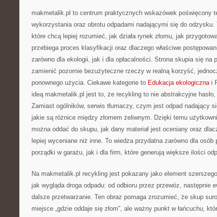
makmetalik.pl to centrum praktycznych wskazówek poświęcony 
wykorzystania oraz obrotu odpadami nadającymi się do odzysku. T
które chcą lepiej rozumieć, jak działa rynek złomu, jak przygoto
przebiega proces klasyfikacji oraz dlaczego właściwe postępowa
zarówno dla ekologii, jak i dla opłacalności. Strona skupia się na 
zamienić pozornie bezużyteczne rzeczy w realną korzyść, jedno
ponownego użycia. Ciekawe kategorie to
Edukacja ekologiczna
i 
ideą makmetalik.pl jest to, że recykling to nie abstrakcyjne hasło
Zamiast ogólników, serwis tłumaczy, czym jest odpad nadający si
jakie są różnice między złomem żeliwnym. Dzięki temu użytkownik
można oddać do skupu, jak dany materiał jest oceniany oraz dlacz
lepiej wyceniane niż inne. To wiedza przydatna zarówno dla osób 
porządki w garażu, jak i dla firm, które generują większe ilości 
Na makmetalik.pl recykling jest pokazany jako element szerszeg
jak wygląda droga odpadu: od odbioru przez przewóz, następnie ew
dalsze przetwarzanie. Ten obraz pomaga zrozumieć, że skup suro
miejsce „gdzie oddaje się złom”, ale ważny punkt w łańcuchu, któr