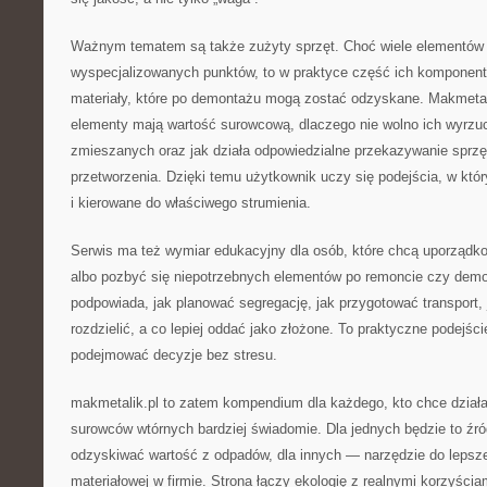
Ważnym tematem są także zużyty sprzęt. Choć wiele elementów e
wyspecjalizowanych punktów, to w praktyce część ich komponent
materiały, które po demontażu mogą zostać odzyskane. Makmetal
elementy mają wartość surowcową, dlaczego nie wolno ich wyrz
zmieszanych oraz jak działa odpowiedzialne przekazywanie sprzę
przetworzenia. Dzięki temu użytkownik uczy się podejścia, w kt
i kierowane do właściwego strumienia.
Serwis ma też wymiar edukacyjny dla osób, które chcą uporządko
albo pozbyć się niepotrzebnych elementów po remoncie czy demo
podpowiada, jak planować segregację, jak przygotować transport, 
rozdzielić, a co lepiej oddać jako złożone. To praktyczne podejś
podejmować decyzje bez stresu.
makmetalik.pl to zatem kompendium dla każdego, kto chce działa
surowców wtórnych bardziej świadomie. Dla jednych będzie to źró
odzyskiwać wartość z odpadów, dla innych — narzędzie do lepszej
materiałowej w firmie. Strona łączy ekologię z realnymi korzyścia