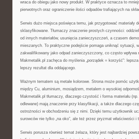
wraca do obiegu jako nowy produkt. W praktyce oznacza to mnie
pierwotnych oraz ograniczenie ilości odpadów trafiających na skł
Serwis dużo miejsca poświęca temu, jak przygotować materiały do
sklasyfikowane. Tłumaczy znaczenie prostych czynności: oddzie
od innych materiałów, usunięcia zanieczyszczeń, a czasem de
mieszanych. To praktyczne podejście pomaga uniknąć sytuacji, w 
zakwalifikowany jako odpad zanieczyszczony, co często wpływa 
Makmetalik.pl zachęca do myślenia „porządek = korzyść”: lepsz
lepszy rezultat dla oddającego.
Ważnym tematem są metale kolorowe. Strona może pomóc użytko
między Cu, aluminium, mosiądzem, metalem o wysokiej odpornoś
Makmetalik.pl tłumaczy, dlaczego czystość i forma materiału (np.
odlewane) mają znaczenie przy klasyfikacji, a także dlaczego c
ostrożności w obchodzeniu się z nimi. Dzięki temu użytkownik u
surowców nie tylko „na oko”, ale też przez pryzmat właściwości 
Serwis porusza również temat żelaza, który jest najbardziej po