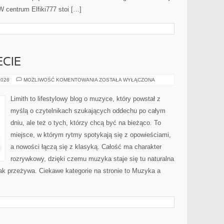
 W centrum Elfiki777 stoi […]
CIE
MUZYKA
2026
MOŻLIWOŚĆ KOMENTOWANIA
ZOSTAŁA WYŁĄCZONA
NA
ŚWIECIE
Limith to lifestylowy blog o muzyce, który powstał z
myślą o czytelnikach szukających oddechu po całym
dniu, ale też o tych, którzy chcą być na bieżąco. To
miejsce, w którym rytmy spotykają się z opowieściami,
a nowości łączą się z klasyką. Całość ma charakter
rozrywkowy, dzięki czemu muzyka staje się tu naturalna
 jak przeżywa. Ciekawe kategorie na stronie to Muzyka a