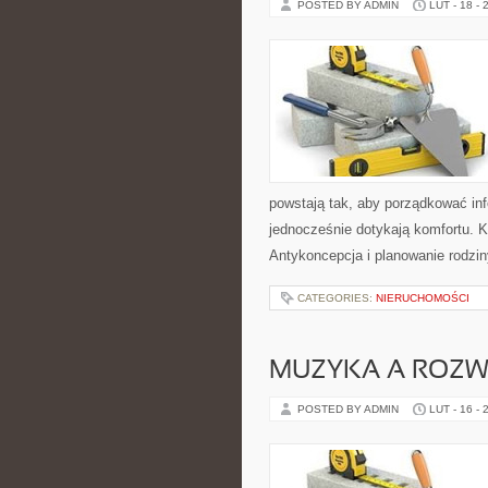
POSTED BY ADMIN
LUT - 18 - 
powstają tak, aby porządkować inf
jednocześnie dotykają komfortu. K
Antykoncepcja i planowanie rodzin
CATEGORIES:
NIERUCHOMOŚCI
MUZYKA A ROZWÓ
POSTED BY ADMIN
LUT - 16 - 