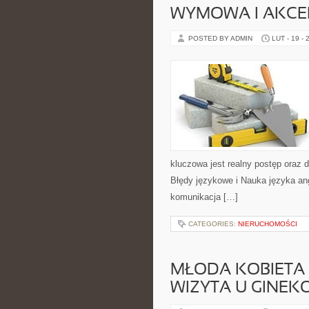
WYMOWA I AKCE
POSTED BY ADMIN
LUT - 19 - 
kluczowa jest realny postęp oraz 
Błędy językowe i Nauka języka ang
komunikacja […]
CATEGORIES:
NIERUCHOMOŚCI
MŁODA KOBIETA 
WIZYTA U GINE