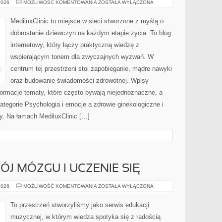
MŁODA
2026
MOŻLIWOŚĆ KOMENTOWANIA
ZOSTAŁA WYŁĄCZONA
KOBIETA
–
DORASTANIE
MediluxClinic to miejsce w sieci stworzone z myślą o
I
PIERWSZA
dobrostanie dziewczyn na każdym etapie życia. To blog
WIZYTA
U
internetowy, który łączy praktyczną wiedzę z
GINEKOLOGA
wspierającym tonem dla zwyczajnych wyzwań. W
centrum tej przestrzeni stoi zapobieganie, mądre nawyki
oraz budowanie świadomości zdrowotnej. Wpisy
ormacje tematy, które często bywają niejednoznaczne, a
ategorie Psychologia i emocje a zdrowie ginekologiczne i
y. Na łamach MediluxClinic […]
J MÓZGU I UCZENIE SIĘ
MUZYKA
2026
MOŻLIWOŚĆ KOMENTOWANIA
ZOSTAŁA WYŁĄCZONA
A
ROZWÓJ
MÓZGU
To przestrzeń stworzyliśmy jako serwis edukacji
I
UCZENIE
muzycznej, w którym wiedza spotyka się z radością
SIĘ