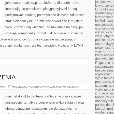
jakościowe re
johnmasters-polska.pl to platforma dla osób, które
Bywa, że je
interesują się produktami pielęgnacyjnymi i chcą
kimś bliskim
wymienionyc
podejmować bardziej przemyślane decyzje zakupowe
istotne staj
ludźmi: uwa
oraz pielęgnacyjne. To miejsce stworzone z myślą o
umiejętność
tych, którzy lubią wiedzieć, co nakładają na cerę, jak
oceniania, o
wszystkich 
działają komponenty formuł i jak budować codzienny
ciele. Zbyt 
dkowych wyborów. Strona skupia się na pielęgnacji
później na z
snem, ciągł
liczy się regularność, ale też rozsądek. Polecamy LVMH
powolności 
organizmu: z
kiedy odpocz
domowy obia
Regularne, s
spacerowanie
bezpieczeńst
wypaleniem.
ZENIA
życie to nie
praktycznych
czasem, ucz
ZIELONE
2026
MOŻLIWOŚĆ KOMENTOWANIA
ZOSTAŁA WYŁĄCZONA
warto go pr
WYDARZENIA
ich nieustan
makmetalik.pl to centrum praktycznych wskazówek
tempo, w któ
odpoczynek. 
poświęcony tematyce ponownego wykorzystania oraz
punktu docel
obrotu odpadami nadającymi się do odzysku. To
których może
wystarczają