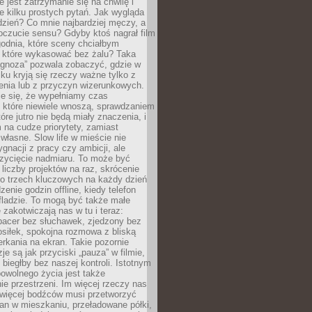
e jest zatrzymanie się na chwilę i
e kilku prostych pytań. Jak wygląda
zień? Co mnie najbardziej męczy, a
oczucie sensu? Gdyby ktoś nagrał film
odnia, które sceny chciałbym
 które wykasować bez żalu? Taka
agnoza” pozwala zobaczyć, gdzie w
ku kryją się rzeczy ważne tylko z
enia lub z przyczyn wizerunkowych.
je się, że wypełniamy czas
 które niewiele wnoszą, sprawdzaniem
tóre jutro nie będą miały znaczenia, i
na cudze priorytety, zamiast
własne. Slow life w mieście nie
gnacji z pracy czy ambicji, ale
zycięcie nadmiaru. To może być
 liczby projektów na raz, skrócenie
do trzech kluczowych na każdy dzień
enie godzin offline, kiedy telefon
fladzie. To mogą być także małe
e zakotwiczają nas w tu i teraz:
pacer bez słuchawek, zjedzony bez
siłek, spokojna rozmowa z bliską
rkania na ekran. Takie pozornie
je są jak przyciski „pauza” w filmie,
j biegłby bez naszej kontroli. Istotnym
owolnego życia jest także
e przestrzeni. Im więcej rzeczy nas
 więcej bodźców musi przetworzyć
an w mieszkaniu, przeładowane półki,