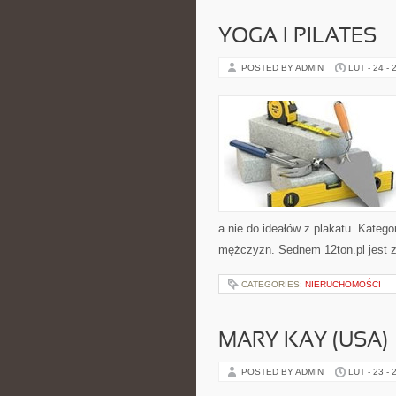
YOGA I PILATES
POSTED BY ADMIN
LUT - 24 - 
a nie do ideałów z plakatu. Kategor
mężczyzn. Sednem 12ton.pl jest 
CATEGORIES:
NIERUCHOMOŚCI
MARY KAY (USA)
POSTED BY ADMIN
LUT - 23 - 