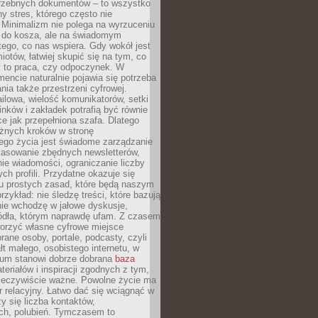
trzebnych dokumentów – to wszystko
hy stres, którego często nie
Minimalizm nie polega na wyrzuceniu
 do kosza, ale na świadomym
tego, co nas wspiera. Gdy wokół jest
iotów, łatwiej skupić się na tym, co
y to praca, czy odpoczynek. W
ncie naturalnie pojawia się potrzeba
ia także przestrzeni cyfrowej.
lowa, wielość komunikatorów, setki
inków i zakładek potrafią być równie
ce jak przepełniona szafa. Dlatego
żnych kroków w stronę
ego życia jest świadome zarządzanie
kasowanie zbędnych newsletterów,
ie wiadomości, ograniczanie liczby
h profili. Przydatne okazuje się
ku prostych zasad, które będą naszym
przykład: nie śledzę treści, które bazują
nie wchodzę w jałowe dyskusje,
ódła, którym naprawdę ufam. Z czasem
rzyć własne cyfrowe miejsce
rane osoby, portale, podcasty, czyli
łt małego, osobistego internetu, w
rum stanowi dobrze dobrana
baza
eriałów i inspiracji zgodnych z tym,
rzeczywiście ważne. Powolne życie ma
 relacyjny. Łatwo dać się wciągnąć w
czy się liczba kontaktów,
ch, polubień. Tymczasem to