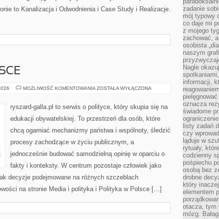
paradoksalni
zadanie sobi
nie to Kanalizacja i Odwodnienia i Case Study i Realizacje.
mój typowy d
co daje mi p
z mojego tyg
zachować, a
osobista „di
naszym grafi
przyzwyczaj
Nagle okazu
SCE
spotkaniami,
informacji, k
POLITYKA
2026
MOŻLIWOŚĆ KOMENTOWANIA
ZOSTAŁA WYŁĄCZONA
reagowaniem 
W
pielęgnować 
POLSCE
oznacza rezy
ryszard-galla.pl to serwis o polityce, który skupia się na
świadome pr
edukacji obywatelskiej. To przestrzeń dla osób, które
ograniczenie
listy zadań 
chcą ogarniać mechanizmy państwa i wspólnoty, śledzić
czy wprowadz
ląduje w szu
procesy zachodzące w życiu publicznym, a
rytuały, któr
jednocześnie budować samodzielną opinię w oparciu o
codzienny s
pośpiechu po
fakty i konteksty. W centrum pozostaje człowiek jako
osobą bez ze
, jak decyzje podejmowane na różnych szczeblach
drobne decyz
który inacze
owości na stronie Media i polityka i Polityka w Polsce […]
elementem p
porządkowani
otacza, tym
mózg. Bałag