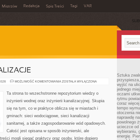
Redakcja
Tagi
VAR
Mistrzów
Spis Treści
SUB
ALIZACJE
Sztuka zwaln
przyspiesza
CASE
2026
MOŻLIWOŚĆ KOMENTOWANIA
ZOSTAŁA WYŁĄCZONA
wyjść na uli
STUDY
I
jednego miej
REALIZACJE
Ta strona to wszechstronne repozytorium wiedzy o
oczami utkwi
rytmu powiad
inżynierii wodnej oraz inżynierii kanalizacyjnej. Skupia
coraz więcej 
tempo wymus
się na tym, co w praktyce oblicza się w miastach i
otoczenia ni
gminach: sieci wodociągowe, sieci kanalizacji
naprawdę nam
powolnego ży
sanitarnej, a także zagospodarowanie wód opadowych.
ucieczce od 
Całość jest opisana w sposób inżynierski, ale
wybieraniu,
energię. Pi
treści mogli sięgać praktycy oraz osoby, które dopiero