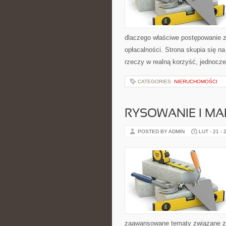
dlaczego właściwe postępowanie z 
opłacalności. Strona skupia się n
rzeczy w realną korzyść, jednocze
CATEGORIES:
NIERUCHOMOŚCI
RYSOWANIE I M
POSTED BY ADMIN
LUT - 21 - 
zaawansowane tematy związane z 