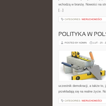
wchodzą w branżę. Nowości na stro
[…]
CATEGORIES:
NIERUCHOMOŚCI
POLITYKA W POL
POSTED BY ADMIN
LUT - 25 - 
uczestnik demokracji, a także to
przekładają się na realne życie. N
CATEGORIES:
NIERUCHOMOŚCI