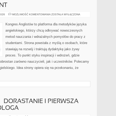
NT
WYMOWA
2026
MOŻLIWOŚĆ KOMENTOWANIA
ZOSTAŁA WYŁĄCZONA
I
AKCENT
Kongres Anglistów to platforma dla metodyków języka
angielskiego, którzy chcą odkrywać nowoczesnych
metod nauczania i wdrażalnych pomysłów do pracy z
studentami. Strona powstała z myślą o osobach, które
stawiają na rozwój i traktują dydaktykę jako żywy
proces. To punkt styku inspiracji i wdrożeń, gdzie
dobrostan zarówno nauczycieli, jak i uczestników. Polecamy
ielskiego. Idea strony opiera się na przekonaniu, że
– DORASTANIE I PIERWSZA
KOLOGA