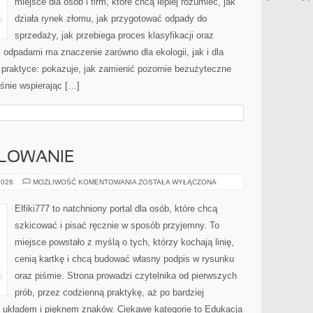
miejsce dla osób i firm, które chcą lepiej rozumieć, jak
działa rynek złomu, jak przygotować odpady do
sprzedaży, jak przebiega proces klasyfikacji oraz
odpadami ma znaczenie zarówno dla ekologii, jak i dla
a praktyce: pokazuje, jak zamienić pozornie bezużyteczne
śnie wspierając […]
ALOWANIE
RYSOWANIE
2026
MOŻLIWOŚĆ KOMENTOWANIA
ZOSTAŁA WYŁĄCZONA
I
MALOWANIE
Elfiki777 to natchniony portal dla osób, które chcą
szkicować i pisać ręcznie w sposób przyjemny. To
miejsce powstało z myślą o tych, którzy kochają linię,
cenią kartkę i chcą budować własny podpis w rysunku
oraz piśmie. Strona prowadzi czytelnika od pierwszych
prób, przez codzienną praktykę, aż po bardziej
układem i pięknem znaków. Ciekawe kategorie to Edukacja