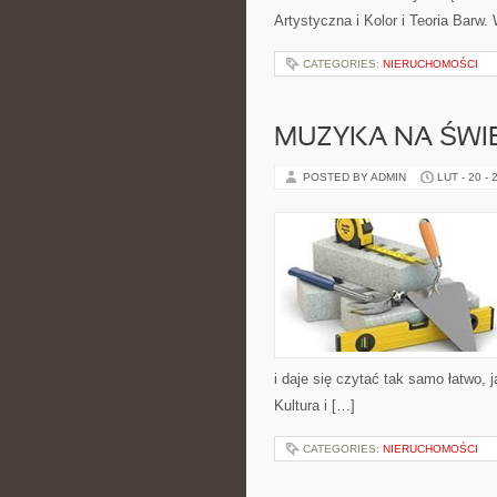
Artystyczna i Kolor i Teoria Barw.
CATEGORIES:
NIERUCHOMOŚCI
MUZYKA NA ŚWIE
POSTED BY ADMIN
LUT - 20 - 
i daje się czytać tak samo łatwo,
Kultura i […]
CATEGORIES:
NIERUCHOMOŚCI