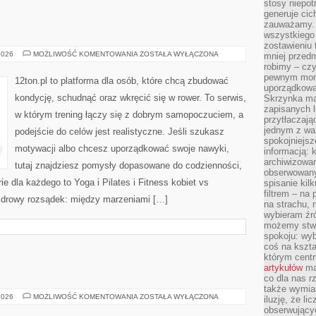
stosy niepo
generuje cic
zauważamy. 
wszystkiego
zostawieniu 
YOGA
2026
MOŻLIWOŚĆ KOMENTOWANIA
ZOSTAŁA WYŁĄCZONA
mniej przedm
I
robimy – cz
PILATES
pewnym mome
12ton.pl to platforma dla osób, które chcą zbudować
uporządkowan
kondycję, schudnąć oraz wkręcić się w rower. To serwis,
Skrzynka mai
zapisanych l
w którym trening łączy się z dobrym samopoczuciem, a
przytłaczają
jednym z wa
podejście do celów jest realistyczne. Jeśli szukasz
spokojniejsz
motywacji albo chcesz uporządkować swoje nawyki,
informacją: 
archiwizowan
tutaj znajdziesz pomysły dopasowane do codzienności,
obserwowanyc
ie dla każdego to Yoga i Pilates i Fitness kobiet vs
spisanie kil
filtrem – na 
zdrowy rozsądek: między marzeniami […]
na strachu, 
wybieram źr
możemy stwo
spokoju: wyb
coś na kszta
którym cent
artykułów
mat
co dla nas 
także wymiar
MARY
2026
MOŻLIWOŚĆ KOMENTOWANIA
ZOSTAŁA WYŁĄCZONA
iluzję, że li
KAY
obserwujący
(USA)