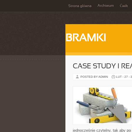
Archiwum
Strona główna
Ćwik
BRAMKI
CASE STUDY I RE
POSTED BY ADMIN
LUT - 27 - 
jednocześnie czytelny, tak aby po 