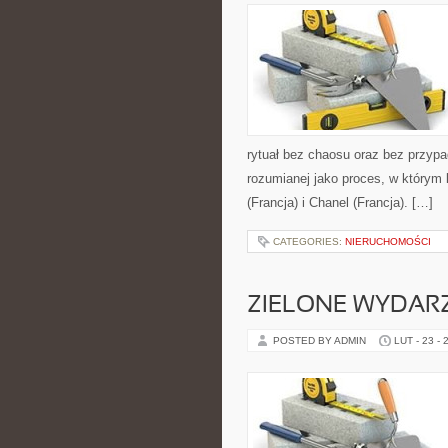
rytuał bez chaosu oraz bez przypa
rozumianej jako proces, w którym 
(Francja) i Chanel (Francja). […]
CATEGORIES:
NIERUCHOMOŚCI
ZIELONE WYDAR
POSTED BY ADMIN
LUT - 23 - 