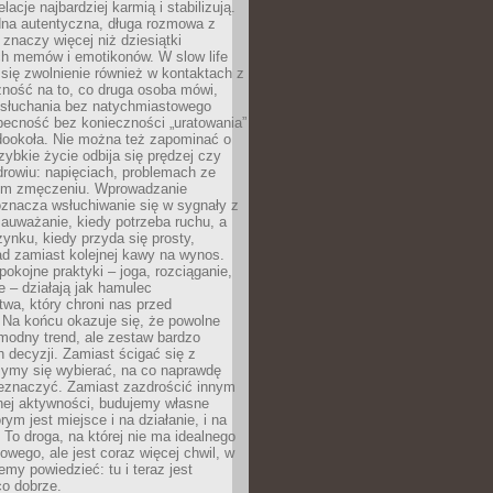
lacje najbardziej karmią i stabilizują.
dna autentyczna, długa rozmowa z
 znaczy więcej niż dziesiątki
h memów i emotikonów. W slow life
e się zwolnienie również w kontaktach z
żność na to, co druga osoba mówi,
 słuchania bez natychmiastowego
becność bez konieczności „uratowania”
dookoła. Nie można też zapominać o
szybkie życie odbija się prędzej czy
drowiu: napięciach, problemach ze
ym zmęczeniu. Wprowadzanie
oznacza wsłuchiwanie się w sygnały z
auważanie, kiedy potrzeba ruchu, a
ynku, kiedy przyda się prosty,
d zamiast kolejnej kawy na wynos.
pokojne praktyki – joga, rozciąganie,
 – działają jak hamulec
wa, który chroni nas przed
 Na końcu okazuje się, że powolne
 modny trend, ale zestaw bardzo
 decyzji. Zamiast ścigać się z
ymy się wybierać, na co naprawdę
zeznaczyć. Zamiast zazdrościć innym
nej aktywności, budujemy własne
rym jest miejsce i na działanie, i na
To droga, na której nie ma idealnego
owego, ale jest coraz więcej chwil, w
my powiedzieć: tu i teraz jest
co dobrze.