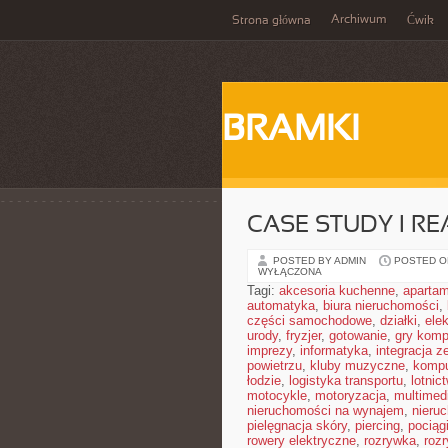
Archiwum
Strona główna
Ćwik
BRAMKI
CASE STUDY I RE
POSTED BY ADMIN
POSTED ON
WYŁĄCZONA
Tagi:
akcesoria kuchenne
,
aparta
automatyka
,
biura nieruchomości
,
części samochodowe
,
działki
,
elek
urody
,
fryzjer
,
gotowanie
,
gry komp
imprezy
,
informatyka
,
integracja z
powietrzu
,
kluby muzyczne
,
kompu
łodzie
,
logistyka transportu
,
lotnic
motocykle
,
motoryzacja
,
multimed
nieruchomości na wynajem
,
nieru
pielęgnacja skóry
,
piercing
,
pociąg
rowery elektryczne
,
rozrywka
,
roz