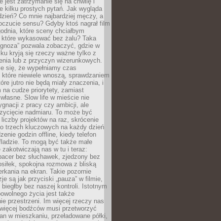
e jest zatrzymanie się na chwilę i
e kilku prostych pytań. Jak wygląda
zień? Co mnie najbardziej męczy, a
oczucie sensu? Gdyby ktoś nagrał film
odnia, które sceny chciałbym
 które wykasować bez żalu? Taka
agnoza” pozwala zobaczyć, gdzie w
ku kryją się rzeczy ważne tylko z
enia lub z przyczyn wizerunkowych.
je się, że wypełniamy czas
 które niewiele wnoszą, sprawdzaniem
tóre jutro nie będą miały znaczenia, i
na cudze priorytety, zamiast
własne. Slow life w mieście nie
gnacji z pracy czy ambicji, ale
zycięcie nadmiaru. To może być
 liczby projektów na raz, skrócenie
do trzech kluczowych na każdy dzień
enie godzin offline, kiedy telefon
fladzie. To mogą być także małe
e zakotwiczają nas w tu i teraz:
pacer bez słuchawek, zjedzony bez
siłek, spokojna rozmowa z bliską
rkania na ekran. Takie pozornie
je są jak przyciski „pauza” w filmie,
j biegłby bez naszej kontroli. Istotnym
owolnego życia jest także
e przestrzeni. Im więcej rzeczy nas
 więcej bodźców musi przetworzyć
an w mieszkaniu, przeładowane półki,