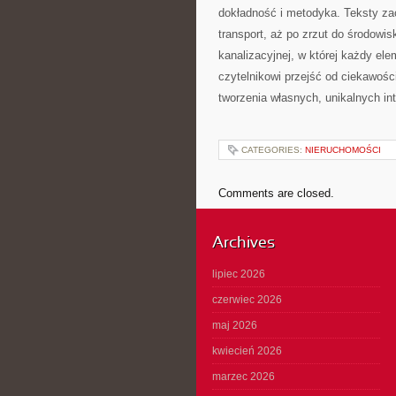
dokładność i metodyka. Teksty za
transport, aż po zrzut do środow
kanalizacyjnej, w której każdy e
czytelnikowi przejść od ciekawoś
tworzenia własnych, unikalnych int
CATEGORIES:
NIERUCHOMOŚCI
Comments are closed.
Archives
lipiec 2026
czerwiec 2026
maj 2026
kwiecień 2026
marzec 2026