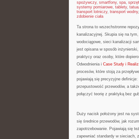
spożywczy
,
smartfony
,
spa
,
sprzę
systemy pomiarowe
,
tablety
,
tatua
transport lotniczy
,
transport wodny
zdobienie ciała
Ta strona to wszechstronne repozyt
kanalizacyjnej. Skupia się na tym,
wodociągowe, sieci kanalizacji s
jest opisana w sposób inżynierski,
praktycy oraz osoby, które dopier
Odwodnienia i
Case Study i Realiz
procesów, które stoją za przepły
pojawiają się precyzyjne definicje
przepustowość przewodów, a także
połączyć teorię z praktyką bez gu
Duży nacisk położony jest na syst
się średnice przewodów, jak rozumi
zapotrzebowanie. Pojawiają się te
zapewniać standardy w sieciach, z