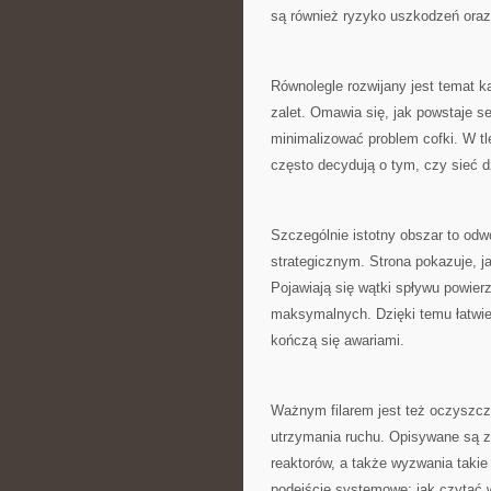
są również ryzyko uszkodzeń oraz
Równolegle rozwijany jest temat ka
zalet. Omawia się, jak powstaje s
minimalizować problem cofki. W tl
często decydują o tym, czy sieć 
Szczególnie istotny obszar to odwo
strategicznym. Strona pokazuje, 
Pojawiają się wątki spływu powie
maksymalnych. Dzięki temu łatwiej
kończą się awariami.
Ważnym filarem jest też oczyszcza
utrzymania ruchu. Opisywane są z
reaktorów, a także wyzwania takie
podejście systemowe: jak czytać wy