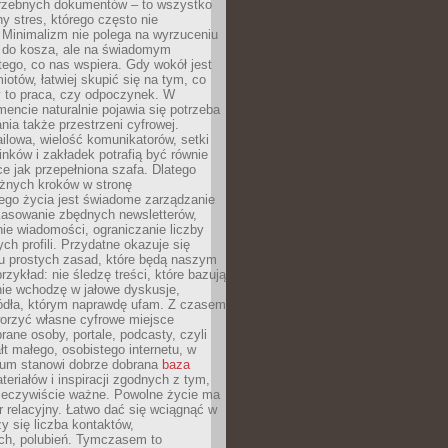
trzebnych dokumentów – to wszystko
hy stres, którego często nie
Minimalizm nie polega na wyrzuceniu
 do kosza, ale na świadomym
tego, co nas wspiera. Gdy wokół jest
iotów, łatwiej skupić się na tym, co
y to praca, czy odpoczynek. W
ncie naturalnie pojawia się potrzeba
ia także przestrzeni cyfrowej.
lowa, wielość komunikatorów, setki
inków i zakładek potrafią być równie
ce jak przepełniona szafa. Dlatego
żnych kroków w stronę
ego życia jest świadome zarządzanie
kasowanie zbędnych newsletterów,
ie wiadomości, ograniczanie liczby
h profili. Przydatne okazuje się
ku prostych zasad, które będą naszym
przykład: nie śledzę treści, które bazują
nie wchodzę w jałowe dyskusje,
ódła, którym naprawdę ufam. Z czasem
rzyć własne cyfrowe miejsce
rane osoby, portale, podcasty, czyli
łt małego, osobistego internetu, w
rum stanowi dobrze dobrana
baza
eriałów i inspiracji zgodnych z tym,
rzeczywiście ważne. Powolne życie ma
 relacyjny. Łatwo dać się wciągnąć w
czy się liczba kontaktów,
ch, polubień. Tymczasem to