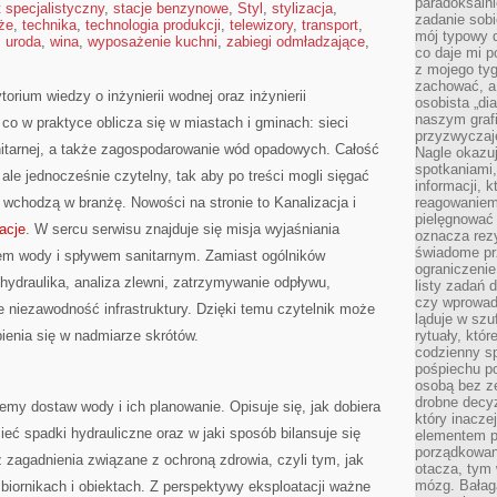
paradoksalni
t specjalistyczny
,
stacje benzynowe
,
Styl
,
stylizacja
,
zadanie sobi
że
,
technika
,
technologia produkcji
,
telewizory
,
transport
,
mój typowy d
,
uroda
,
wina
,
wyposażenie kuchni
,
zabiegi odmładzające
,
co daje mi p
z mojego tyg
zachować, a
orium wiedzy o inżynierii wodnej oraz inżynierii
osobista „di
naszym grafi
 co w praktyce oblicza się w miastach i gminach: sieci
przyzwyczaj
anitarnej, a także zagospodarowanie wód opadowych. Całość
Nagle okazu
spotkaniami,
 ale jednocześnie czytelny, tak aby po treści mogli sięgać
informacji, k
o wchodzą w branżę. Nowości na stronie to Kanalizacja i
reagowaniem 
pielęgnować 
acje
. W sercu serwisu znajduje się misja wyjaśniania
oznacza rezy
świadome pr
wem wody i spływem sanitarnym. Zamiast ogólników
ograniczenie
: hydraulika, analiza zlewni, zatrzymywanie odpływu,
listy zadań 
czy wprowadz
 niezawodność infrastruktury. Dzięki temu czytelnik może
ląduje w szu
bienia się w nadmiarze skrótów.
rytuały, któr
codzienny s
pośpiechu po
osobą bez ze
drobne decyz
emy dostaw wody i ich planowanie. Opisuje się, jak dobiera
który inacze
eć spadki hydrauliczne oraz w jaki sposób bilansuje się
elementem p
porządkowani
ż zagadnienia związane z ochroną zdrowia, czyli tym, jak
otacza, tym
mózg. Bałag
biornikach i obiektach. Z perspektywy eksploatacji ważne