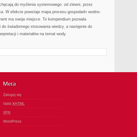
chęcają do myślenia systemowego: od zlewni, przez
iska. W efekcie powstaje mapa procesu gospodarki wodno-
lement ma swoje miejsce. To kompendium pozwala
ci do świadomego stosowania wiedzy, a następnie do
erpretacji i materiałów na temat wody.
Meta
Zaloguj się
Valid
XHTML
XFN
WordPress