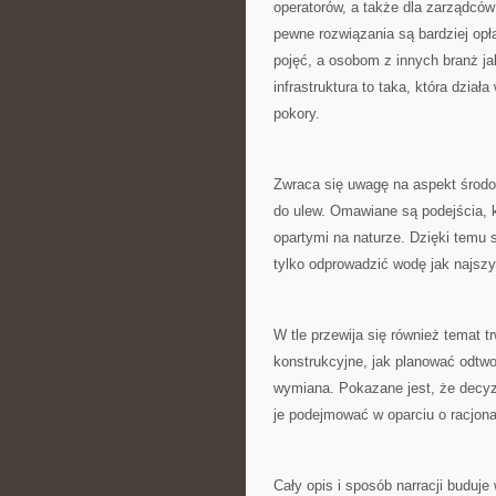
operatorów, a także dla zarządców 
pewne rozwiązania są bardziej op
pojęć, a osobom z innych branż j
infrastruktura to taka, która dzia
pokory.
Zwraca się uwagę na aspekt środow
do ulew. Omawiane są podejścia, k
opartymi na naturze. Dzięki temu 
tylko odprowadzić wodę jak najszy
W tle przewija się również temat tr
konstrukcyjne, jak planować odtwor
wymiana. Pokazane jest, że decyzj
je podejmować w oparciu o racjonal
Cały opis i sposób narracji buduje 