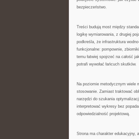
bezpieczeństwo.
Treści budują most między standar
logikę wymiarowania, z drugiej po
podkreśla, że infrastruktura wodno
funkcjonalne: pompownie, zbiornik
temu łatwiej spojrzeć na całość j
potrafi wywołać łańcuch skutków.
Na poziomie metodycznym wiele m
stosowanie. Zamiast traktować obl
narzędzi do szukania optymalizacji
interpretować wykresy bez popada
odpowiedzialność projektową.
Strona ma charakter edukacyjny, al