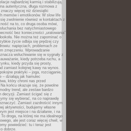
lacje najbardziej karmią i stabilizują.
dna autentyczna, długa rozmowa z
 znaczy więcej niż dziesiątki
h memów i emotikonów. W slow life
e się zwolnienie również w kontaktach z
żność na to, co druga osoba mówi,
 słuchania bez natychmiastowego
becność bez konieczności „uratowania”
dookoła. Nie można też zapominać o
szybkie życie odbija się prędzej czy
drowiu: napięciach, problemach ze
ym zmęczeniu. Wprowadzanie
oznacza wsłuchiwanie się w sygnały z
auważanie, kiedy potrzeba ruchu, a
ynku, kiedy przyda się prosty,
d zamiast kolejnej kawy na wynos.
pokojne praktyki – joga, rozciąganie,
 – działają jak hamulec
wa, który chroni nas przed
 Na końcu okazuje się, że powolne
 modny trend, ale zestaw bardzo
 decyzji. Zamiast ścigać się z
ymy się wybierać, na co naprawdę
zeznaczyć. Zamiast zazdrościć innym
nej aktywności, budujemy własne
rym jest miejsce i na działanie, i na
To droga, na której nie ma idealnego
owego, ale jest coraz więcej chwil, w
my powiedzieć: tu i teraz jest
co dobrze.