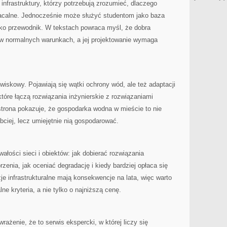
infrastruktury, którzy potrzebują zrozumieć, dlaczego
łacalne. Jednocześnie może służyć studentom jako baza
ako przewodnik. W tekstach powraca myśl, że dobra
ła w normalnych warunkach, a jej projektowanie wymaga
iskowy. Pojawiają się wątki ochrony wód, ale też adaptacji
tóre łączą rozwiązania inżynierskie z rozwiązaniami
strona pokazuje, że gospodarka wodna w mieście to nie
bciej, lecz umiejętnie nią gospodarować.
wałości sieci i obiektów: jak dobierać rozwiązania
zenia, jak oceniać degradację i kiedy bardziej opłaca się
e infrastrukturalne mają konsekwencje na lata, więc warto
ne kryteria, a nie tylko o najniższą cenę.
wrażenie, że to serwis ekspercki, w której liczy się