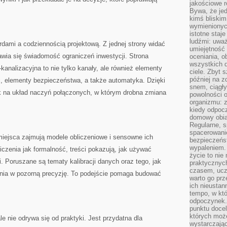
jakościowe re
Bywa, że je
kimś bliskim
wymienionyc
istotne staj
ludźmi: uwa
dami a codziennością projektową. Z jednej strony widać
umiejętność
jawia się świadomość ograniczeń inwestycji. Strona
oceniania, o
wszystkich 
-kanalizacyjna to nie tylko kanały, ale również elementy
ciele. Zbyt 
później na z
i, elementy bezpieczeństwa, a także automatyka. Dzięki
snem, ciągł
ak na układ naczyń połączonych, w którym drobna zmiana
powolności 
organizmu: z
kiedy odpocz
domowy obia
Regularne, s
spacerowanie
iejsca zajmują modele obliczeniowe i sensowne ich
bezpieczeńst
wypaleniem.
iczenia jak formalność, treści pokazują, jak używać
życie to nie
. Poruszane są tematy kalibracji danych oraz tego, jak
praktycznych
czasem, ucz
nia w pozorną precyzję. To podejście pomaga budować
warto go pr
ich nieustan
tempo, w któ
odpoczynek. 
punktu docel
których może
e nie odrywa się od praktyki. Jest przydatna dla
wystarczają