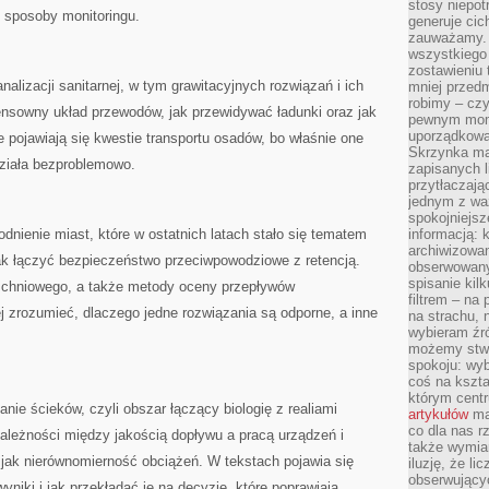
stosy niepo
 sposoby monitoringu.
generuje cic
zauważamy. 
wszystkiego
zostawieniu 
nalizacji sanitarnej, w tym grawitacyjnych rozwiązań i ich
mniej przedm
robimy – cz
ensowny układ przewodów, jak przewidywać ładunki oraz jak
pewnym mome
uporządkowan
e pojawiają się kwestie transportu osadów, bo właśnie one
Skrzynka mai
działa bezproblemowo.
zapisanych l
przytłaczają
jednym z wa
spokojniejsz
dnienie miast, które w ostatnich latach stało się tematem
informacją: 
archiwizowan
jak łączyć bezpieczeństwo przeciwpowodziowe z retencją.
obserwowanyc
spisanie kil
rzchniowego, a także metody oceny przepływów
filtrem – na 
 zrozumieć, dlaczego jedne rozwiązania są odporne, a inne
na strachu, 
wybieram źr
możemy stwo
spokoju: wyb
coś na kszta
którym cent
nie ścieków, czyli obszar łączący biologię z realiami
artykułów
mat
co dla nas 
ależności między jakością dopływu a pracą urządzeń i
także wymiar
 jak nierównomierność obciążeń. W tekstach pojawia się
iluzję, że li
obserwujący
niki i jak przekładać je na decyzje, które poprawiają