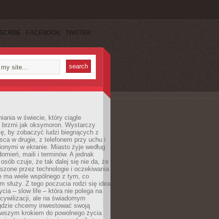
SCRIBE
FACEBOOK
TWITTER
iania w świecie, który ciągle
, brzmi jak oksymoron. Wystarczy
cę, by zobaczyć ludzi biegnących z
sca w drugie, z telefonem przy uchu i
onymi w ekranie. Miasto żyje według
omień, maili i terminów. A jednak
osób czuje, że tak dalej się nie da, że
zone przez technologie i oczekiwania
e ma wiele wspólnego z tym, co
 służy. Z tego poczucia rodzi się idea
cia – slow life – która nie polega na
cywilizacji, ale na świadomym
 gdzie chcemy inwestować swoją
erwszym krokiem do powolnego życia