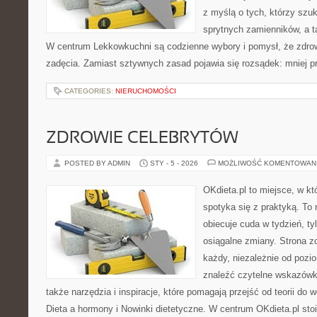
z myślą o tych, którzy szuk
sprytnych zamienników, a ta
W centrum Lekkowkuchni są codzienne wybory i pomysł, że zdro
zadęcia. Zamiast sztywnych zasad pojawia się rozsądek: mniej pr
CATEGORIES:
NIERUCHOMOŚCI
ZDROWIE CELEBRYTÓW
POSTED BY ADMIN
STY - 5 - 2026
MOŻLIWOŚĆ KOMENTOWAN
OKdieta.pl to miejsce, w k
spotyka się z praktyką. To n
obiecuje cuda w tydzień, ty
osiągalne zmiany. Strona z
każdy, niezależnie od pozi
znaleźć czytelne wskazówki
także narzędzia i inspiracje, które pomagają przejść od teorii do
Dieta a hormony i Nowinki dietetyczne. W centrum OKdieta.pl sto