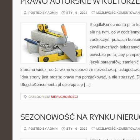
PRAWO AUTORSKIE W KULTURZE 
POSTED BY ADMIN
STY - 6 - 2026
MOŻLIWOŚĆ KOMENTOWAN
BlogdlaKonsumenta.pl to ko
się na tym, co w codziennym
zaskoczyć: prawach konsu
cywilistycznych pokazanyc
powstało po to, aby przepis
język paragrafów, zamienić 
któremu wiesz, co Ci wolno w sporze ze sprzedawcą, usługodawcą
Idea strony jest prosta: prawo ma porządkować, a nie straszyć. Dl
BlogdlaKonsumenta.pl opierają się […]
CATEGORIES:
NIERUCHOMOŚCI
SEZONOWOŚĆ NA RYNKU NIER
POSTED BY ADMIN
STY - 6 - 2026
MOŻLIWOŚĆ KOMENTOWAN