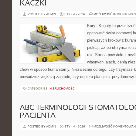
KACZKI
POSTED BY ADMIN
STY - 4 - 2026
MOŻLIWOŚĆ KOMENTOWAN
Kury i Koguty to przestrzeń
opanować świat domowej ho
pierwszych kroków z kuram
piskląt, aż po utrzymanie 
rok. Strona powstała z myśl
własnych jajach, cenią nie
chów w sposób humanitarny. Niezależnie od tego, czy trzymasz k
prowadzisz większą zagrodę, czy dopiero planujesz przydomowy k
CATEGORIES:
NIERUCHOMOŚCI
ABC TERMINOLOGII STOMATOLO
PACJENTA
POSTED BY ADMIN
STY - 4 - 2026
MOŻLIWOŚĆ KOMENTOWAN