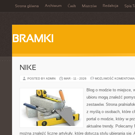
Archiwum
Redakcja
Strona główna
Ćwik
Mistrzów
Spis T
BRAMKI
NIKE
POSTED BY ADMIN
MAR - 11 - 2026
MOŻLIWOŚĆ KOMENTOWA
Blog o modzie to miejsce, 
ubioru mogą znaleźć pomy
zestawów. Strona pralniafo
z myślą o osobach, które ch
portal o modzie, który w p
aktualne trendy. Polecamy N
można znaleźć liczne artykuły, które dotyczą stylu ubierania się. A