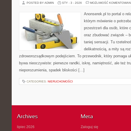
POSTED BY ADMIN
STY - 3 - 2026
MOŻLIWOŚĆ KOMENTOWAN
Anonserek.pl to portal o rel
którym mówienie o potrzeb
przestrzeń dla osób, które 
oraz zbudować związek – be
taniej sensacji. Tu rzetelno
delikatnością, a mity są ro
zdroworozsądkowym podejściem. To przewodnik, który pomaga uk
bywa nieoczywiste: pierwsze randki, iskrę, namiętność, ale też t
nieporozumienia, spadek bliskości […]
CATEGORIES:
NIERUCHOMOŚCI
Archives
Meta
lipiec 2026
Zaloguj się