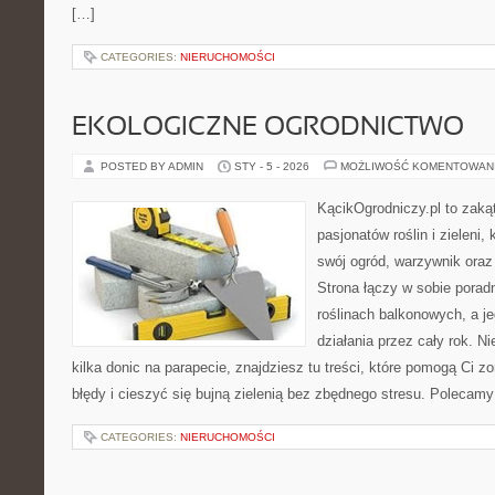
[…]
CATEGORIES:
NIERUCHOMOŚCI
EKOLOGICZNE OGRODNICTWO
POSTED BY ADMIN
STY - 5 - 2026
MOŻLIWOŚĆ KOMENTOWAN
KącikOgrodniczy.pl to zaką
pasjonatów roślin i zieleni,
swój ogród, warzywnik ora
Strona łączy w sobie porad
roślinach balkonowych, a je
działania przez cały rok. N
kilka donic na parapecie, znajdziesz tu treści, które pomogą Ci z
błędy i cieszyć się bujną zielenią bez zbędnego stresu. Polecam
CATEGORIES:
NIERUCHOMOŚCI