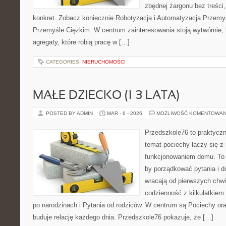
zbędnej żargonu bez treści,
konkret. Zobacz koniecznie Robotyzacja i Automatyzacja Przemysł
Przemyśle Ciężkim. W centrum zainteresowania stoją wytwórnie, l
agregaty, które robią pracę w […]
CATEGORIES:
NIERUCHOMOŚCI
MAŁE DZIECKO (1–3 LATA)
POSTED BY ADMIN
MAR - 6 - 2026
MOŻLIWOŚĆ KOMENTOWAN
Przedszkole76 to praktyczny
temat pociechy łączy się z
funkcjonowaniem domu. To 
by porządkować pytania i d
wracają od pierwszych chwi
codzienność z kilkulatkiem
po narodzinach i Pytania od rodziców. W centrum są Pociechy oraz
buduje relację każdego dnia. Przedszkole76 pokazuje, że […]