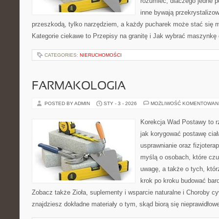
rozumieć, dlaczego jedne p
inne bywają przekrystalizow
przeszkodą, tylko narzędziem, a każdy pucharek może stać się 
Kategorie ciekawe to Przepisy na granitę i Jak wybrać maszynkę
CATEGORIES:
NIERUCHOMOŚCI
FARMAKOLOGIA
POSTED BY ADMIN
STY - 3 - 2026
MOŻLIWOŚĆ KOMENTOWAN
Korekcja Wad Postawy to r
jak korygować postawę ciał
usprawnianie oraz fizjotera
myślą o osobach, które czuj
uwagę, a także o tych, któr
krok po kroku budować bardz
Zobacz także Zioła, suplementy i wsparcie naturalne i Choroby cyw
znajdziesz dokładne materiały o tym, skąd biorą się nieprawidło