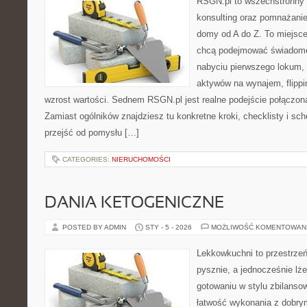
RSGN.pl to wszechstronny s
konsulting oraz pomnażani
domy od A do Z. To miejsce
chcą podejmować świadome 
nabyciu pierwszego lokum, 
aktywów na wynajem, flippi
wzrost wartości. Sednem RSGN.pl jest realne podejście połączon
Zamiast ogólników znajdziesz tu konkretne kroki, checklisty i sc
przejść od pomysłu […]
CATEGORIES:
NIERUCHOMOŚCI
DANIA KETOGENICZNE
POSTED BY ADMIN
STY - 5 - 2026
MOŻLIWOŚĆ KOMENTOWAN
Lekkowkuchni to przestrzeń
pysznie, a jednocześnie lżej
gotowaniu w stylu zbilanso
łatwość wykonania z dobry