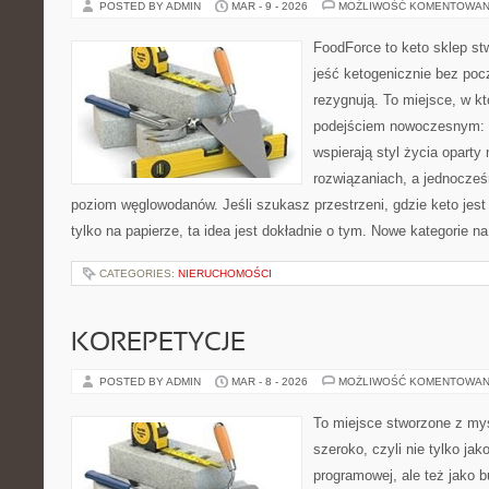
POSTED BY ADMIN
MAR - 9 - 2026
MOŻLIWOŚĆ KOMENTOWAN
FoodForce to keto sklep st
jeść ketogenicznie bez poc
rezygnują. To miejsce, w k
podejściem nowoczesnym: w
wspierają styl życia opart
rozwiązaniach, a jednocześ
poziom węglowodanów. Jeśli szukasz przestrzeni, gdzie keto jest 
tylko na papierze, ta idea jest dokładnie o tym. Nowe kategorie na
CATEGORIES:
NIERUCHOMOŚCI
KOREPETYCJE
POSTED BY ADMIN
MAR - 8 - 2026
MOŻLIWOŚĆ KOMENTOWAN
To miejsce stworzone z myś
szeroko, czyli nie tylko jak
programowej, ale też jako 