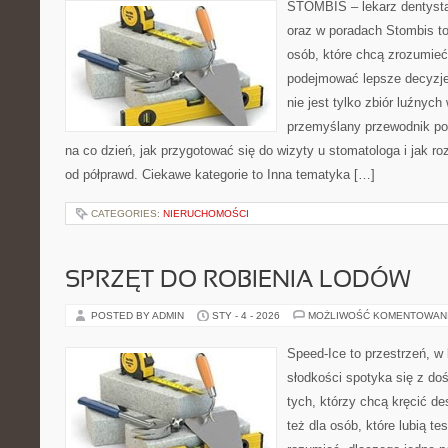
STOMBIS – lekarz dentysta
oraz w poradach Stombis to
osób, które chcą zrozumieć
podejmować lepsze decyzje 
nie jest tylko zbiór luźnyc
przemyślany przewodnik po
na co dzień, jak przygotować się do wizyty u stomatologa i jak ro
od półprawd. Ciekawe kategorie to Inna tematyka […]
CATEGORIES:
NIERUCHOMOŚCI
SPRZĘT DO ROBIENIA LODÓW
POSTED BY ADMIN
STY - 4 - 2026
MOŻLIWOŚĆ KOMENTOWAN
Speed-Ice to przestrzeń, w 
słodkości spotyka się z do
tych, którzy chcą kręcić d
też dla osób, które lubią t