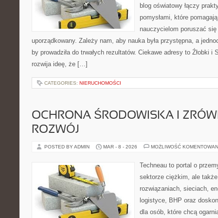
blog oświatowy łączy prak
pomysłami, które pomagają
nauczycielom poruszać się
uporządkowany. Zależy nam, aby nauka była przystępna, a jednoc
by prowadziła do trwałych rezultatów. Ciekawe adresy to Źłobki 
rozwija ideę, że […]
CATEGORIES:
NIERUCHOMOŚCI
OCHRONA ŚRODOWISKA I ZRÓ
ROZWÓJ
POSTED BY ADMIN
MAR - 8 - 2026
MOŻLIWOŚĆ KOMENTOWAN
Techneau to portal o przem
sektorze ciężkim, ale takż
rozwiązaniach, sieciach, en
logistyce, BHP oraz doskon
dla osób, które chcą ogarn