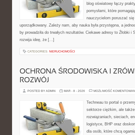
blog oświatowy łączy prak
pomysłami, które pomagają
nauczycielom poruszać się
uporządkowany. Zależy nam, aby nauka była przystępna, a jednoc
by prowadziła do trwałych rezultatów. Ciekawe adresy to Źłobki 
rozwija ideę, że […]
CATEGORIES:
NIERUCHOMOŚCI
OCHRONA ŚRODOWISKA I ZRÓ
ROZWÓJ
POSTED BY ADMIN
MAR - 8 - 2026
MOŻLIWOŚĆ KOMENTOWAN
Techneau to portal o przem
sektorze ciężkim, ale takż
rozwiązaniach, sieciach, en
logistyce, BHP oraz doskon
dla osób, które chcą ogarn