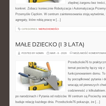
zbędnej żargonu bez treści,
konkret. Zobacz koniecznie Robotyzacja i Automatyzacja Przemysł
Przemyśle Ciężkim. W centrum zainteresowania stoją wytwórnie, l
agregaty, które robią pracę w […]
CATEGORIES:
NIERUCHOMOŚCI
MAŁE DZIECKO (1–3 LATA)
POSTED BY ADMIN
MAR - 6 - 2026
MOŻLIWOŚĆ KOMENTOWAN
Przedszkole76 to praktyczny
temat pociechy łączy się z
funkcjonowaniem domu. To 
by porządkować pytania i d
wracają od pierwszych chwi
codzienność z kilkulatkiem
po narodzinach i Pytania od rodziców. W centrum są Pociechy oraz
buduje relację każdego dnia. Przedszkole76 pokazuje, że […]