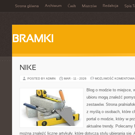
Archiwum
Redakcja
Strona główna
Ćwik
Mistrzów
Spis T
BRAMKI
NIKE
POSTED BY ADMIN
MAR - 11 - 2026
MOŻLIWOŚĆ KOMENTOWA
Blog o modzie to miejsce, 
ubioru mogą znaleźć pomy
zestawów. Strona pralniafo
z myślą o osobach, które ch
portal o modzie, który w p
aktualne trendy. Polecamy N
można znaleźć liczne artykuły, które dotyczą stylu ubierania się. A