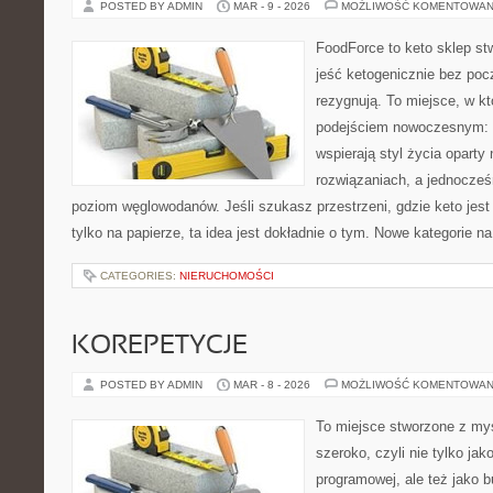
POSTED BY ADMIN
MAR - 9 - 2026
MOŻLIWOŚĆ KOMENTOWAN
FoodForce to keto sklep st
jeść ketogenicznie bez poc
rezygnują. To miejsce, w k
podejściem nowoczesnym: w
wspierają styl życia opart
rozwiązaniach, a jednocześ
poziom węglowodanów. Jeśli szukasz przestrzeni, gdzie keto jest 
tylko na papierze, ta idea jest dokładnie o tym. Nowe kategorie na
CATEGORIES:
NIERUCHOMOŚCI
KOREPETYCJE
POSTED BY ADMIN
MAR - 8 - 2026
MOŻLIWOŚĆ KOMENTOWAN
To miejsce stworzone z myś
szeroko, czyli nie tylko jak
programowej, ale też jako 