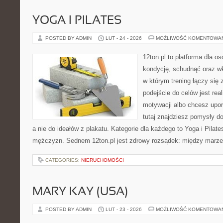
YOGA I PILATES
POSTED BY ADMIN
LUT - 24 - 2026
MOŻLIWOŚĆ KOMENTOWA
12ton.pl to platforma dla o
kondycję, schudnąć oraz wk
w którym trening łączy si
podejście do celów jest rea
motywacji albo chcesz upo
tutaj znajdziesz pomysły d
a nie do ideałów z plakatu. Kategorie dla każdego to Yoga i Pilates
mężczyzn. Sednem 12ton.pl jest zdrowy rozsądek: między marze
CATEGORIES:
NIERUCHOMOŚCI
MARY KAY (USA)
POSTED BY ADMIN
LUT - 23 - 2026
MOŻLIWOŚĆ KOMENTOWA