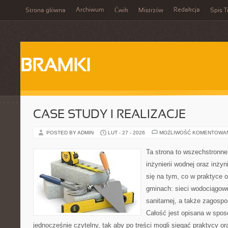
Archiwum
Redakcja
Strona główna
Ćwik
Mistrzów
Spis T
BRAMKI
CASE STUDY I REALIZACJE
POSTED BY ADMIN
LUT - 27 - 2026
MOŻLIWOŚĆ KOMENTOWA
Ta strona to wszechstronne
inżynierii wodnej oraz inżyn
się na tym, co w praktyce o
gminach: sieci wodociągowe,
sanitarnej, a także zagos
Całość jest opisana w sposó
jednocześnie czytelny, tak aby po treści mogli sięgać praktycy or