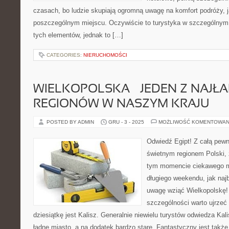
czasach, bo ludzie skupiają ogromną uwagę na komfort podróży, 
poszczególnym miejscu. Oczywiście to turystyka w szczególnym
tych elementów, jednak to […]
CATEGORIES:
NIERUCHOMOŚCI
WIELKOPOLSKA – JEDEN Z NAJŁ
REGIONÓW W NASZYM KRAJU
POSTED BY ADMIN
GRU - 3 - 2025
MOŻLIWOŚĆ KOMENTOWAN
Odwiedź Egipt! Z całą pewn
świetnym regionem Polski, 
tym momencie ciekawego m
długiego weekendu, jak naj
uwagę wziąć Wielkopolskę!
szczególności warto ujrzeć
dziesiątkę jest Kalisz. Generalnie niewielu turystów odwiedza Kal
ładne miasto, a na dodatek bardzo stare. Fantastyczny jest także