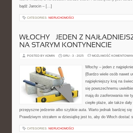
bądź Jarocin – […]
CATEGORIES:
NIERUCHOMOŚCI
WŁOCHY – JEDEN Z NAJŁADNIEJ
NA STARYM KONTYNENCIE
POSTED BY ADMIN
GRU - 3 - 2025
MOŻLIWOŚĆ KOMENTOWAN
Włochy – jeden z najpiękni
{Bardzo wiele osób nawet u
najpiękniejszy kraj na świe
się powszechnemu uwielbie
mają do zaoferowania nie ty
ciepłe plaże, ale także da
przepyszne jedzenie albo szybkie auta. Warto jednak bardziej się s
Prawdziwym strzałem w dziesiątkę jest to, aby do Włoch dostać 
CATEGORIES:
NIERUCHOMOŚCI