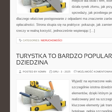
miejsce dla osób i firm, któ
działa rynek złomu, jak pr
sprzedaży, jak przebiega pr
dlaczego właściwe postępowanie z odpadami ma znaczenie zarówno 
opłacalności. Strona skupia się na praktyce: pokazuje, jak zamie
rzeczy w realną korzyść, jednocześnie wspierając […]
CATEGORIES:
NIERUCHOMOŚCI
TURYSTKA TO BARDZO POPULA
DZIEDZINA
POSTED BY ADMIN
GRU - 3 - 2025
MOŻLIWOŚĆ KOMENTOWAN
Wyjedź na wymarzone wakac
szczególnie istotna dziedzin
elementów, dzięki którym je
realizowany jest na szczeg
kluczowe elementy jak tran
hotelowe, pełnią szczególn