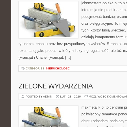
johnmasters-polska.pl to pl
interesują się produktami p
podejmować bardziej prze
oraz pielęgnacyjne. To mie
tych, którzy lubią wiedzieć,
działają komponenty formuł
rytuał bez chaosu oraz bez przypadkowych wyborów. Strona skupia
rozumianej jako proces, w którym liczy się regularność, ale też
(Francja) i Chanel (Francja). […]
CATEGORIES:
NIERUCHOMOŚCI
ZIELONE WYDARZENIA
POSTED BY ADMIN
LUT - 23 - 2026
MOŻLIWOŚĆ KOMENTOWA
makmetalik.pl to centrum 
poświęcony tematyce pono
obrotu odpadami nadającym