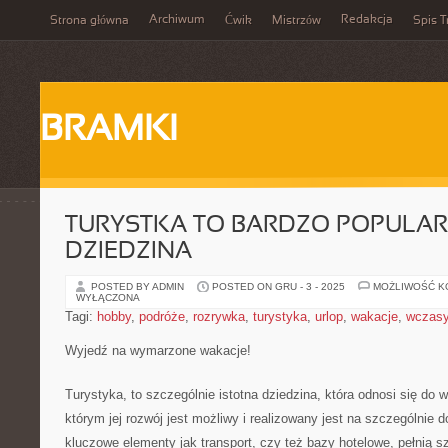
Archiwum
Redakcja
Strona główna
Ćwik
Mistrzów
Spis T
BRAMKI
TURYSTKA TO BARDZO POPULA
DZIEDZINA
POSTED BY ADMIN
POSTED ON GRU - 3 - 2025
MOŻLIWOŚĆ 
WYŁĄCZONA
Tagi:
hobby
,
podróże
,
rozrywka
,
turystyka
,
urlop
,
wakacje
,
wczas
Wyjedź na wymarzone wakacje!
Turystyka, to szczególnie istotna dziedzina, która odnosi się do w
którym jej rozwój jest możliwy i realizowany jest na szczególnie
kluczowe elementy jak transport, czy też bazy hotelowe, pełnią s