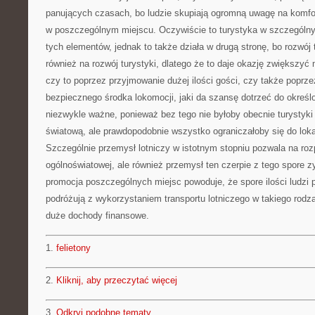
panujących czasach, bo ludzie skupiają ogromną uwagę na komfor
w poszczególnym miejscu. Oczywiście to turystyka w szczególn
tych elementów, jednak to także działa w drugą stronę, bo rozwój 
również na rozwój turystyki, dlatego że to daje okazję zwiększyć
czy to poprzez przyjmowanie dużej ilości gości, czy także poprze
bezpiecznego środka lokomocji, jaki da szansę dotrzeć do określ
niezwykle ważne, ponieważ bez tego nie byłoby obecnie turystyki 
światową, ale prawdopodobnie wszystko ograniczałoby się do lok
Szczególnie przemysł lotniczy w istotnym stopniu pozwala na roz
ogólnoświatowej, ale również przemysł ten czerpie z tego spore 
promocja poszczególnych miejsc powoduje, że spore ilości ludzi 
podróżują z wykorzystaniem transportu lotniczego w takiego rodz
duże dochody finansowe.
1.
felietony
2.
Kliknij, aby przeczytać więcej
3.
Odkryj podobne tematy