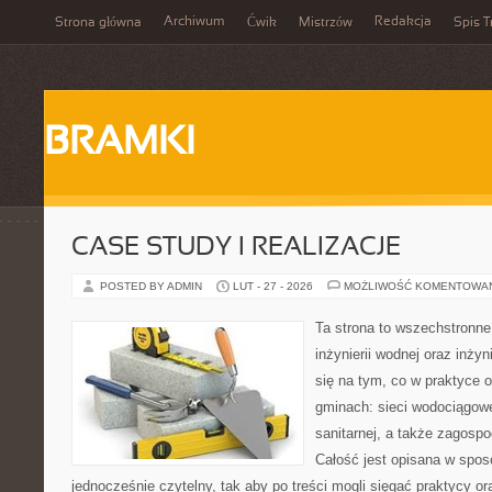
Archiwum
Redakcja
Strona główna
Ćwik
Mistrzów
Spis T
BRAMKI
CASE STUDY I REALIZACJE
POSTED BY ADMIN
LUT - 27 - 2026
MOŻLIWOŚĆ KOMENTOWA
Ta strona to wszechstronne
inżynierii wodnej oraz inżyn
się na tym, co w praktyce o
gminach: sieci wodociągowe,
sanitarnej, a także zagos
Całość jest opisana w sposó
jednocześnie czytelny, tak aby po treści mogli sięgać praktycy or