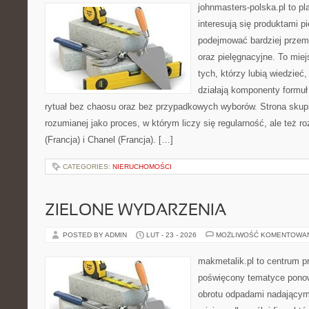
johnmasters-polska.pl to pl
interesują się produktami p
podejmować bardziej prze
oraz pielęgnacyjne. To mie
tych, którzy lubią wiedzieć,
działają komponenty formuł
rytuał bez chaosu oraz bez przypadkowych wyborów. Strona skupia
rozumianej jako proces, w którym liczy się regularność, ale też
(Francja) i Chanel (Francja). […]
CATEGORIES:
NIERUCHOMOŚCI
ZIELONE WYDARZENIA
POSTED BY ADMIN
LUT - 23 - 2026
MOŻLIWOŚĆ KOMENTOWA
makmetalik.pl to centrum 
poświęcony tematyce pono
obrotu odpadami nadającym