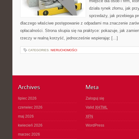
miejsce dla osób i firm, któ
działa rynek złomu, jak pr
sprzedaży, jak przebiega pr
dlaczego właściwe postępowanie z odpadami ma znaczenie zarówno 
opłacalności. Strona skupia się na praktyce: pokazuje, jak zamie
rzeczy w realną korzyść, jednocześnie wspierając […]
CATEGORIES:
NIERUCHOMOŚCI
Archives
Meta
lipiec 2026
Zaloguj się
czerwiec 2026
Valid
XHTML
maj 2026
XFN
kwiecień 2026
WordPress
marzec 2026