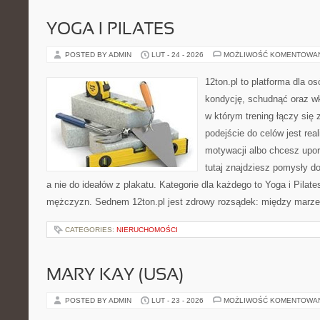
YOGA I PILATES
POSTED BY ADMIN
LUT - 24 - 2026
MOŻLIWOŚĆ KOMENTOWA
12ton.pl to platforma dla o
kondycję, schudnąć oraz wk
w którym trening łączy si
podejście do celów jest rea
motywacji albo chcesz upo
tutaj znajdziesz pomysły d
a nie do ideałów z plakatu. Kategorie dla każdego to Yoga i Pilates
mężczyzn. Sednem 12ton.pl jest zdrowy rozsądek: między marze
CATEGORIES:
NIERUCHOMOŚCI
MARY KAY (USA)
POSTED BY ADMIN
LUT - 23 - 2026
MOŻLIWOŚĆ KOMENTOWA