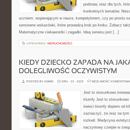
podstaw, oraz dla tych, któ
konkretnych tematów. Nieza
uczniem, wspierającym w nauce, korepetytorem, czy po prostu s
sensowne wskazówki, które prowadzą krok po kroku. Zobacz takż
Matematyczne ciekawostki i zagadki. Ideą serwisu jest […]
CATEGORIES:
NIERUCHOMOŚCI
KIEDY DZIECKO ZAPADA NA JA
DOLEGLIWOŚĆ OCZYWISTYM
POSTED BY ADMIN
GRU - 23 - 2025
MOŻLIWOŚĆ KOMENTOWA
Jest to stosunkowo innowac
triumfy Jest to stosunkowo 
świeci triumfy dopiero od ki
zaznaczyć, że oraz na tym
rozkwit. Medycyna estetycz
naczyniowy czerpie w zwią