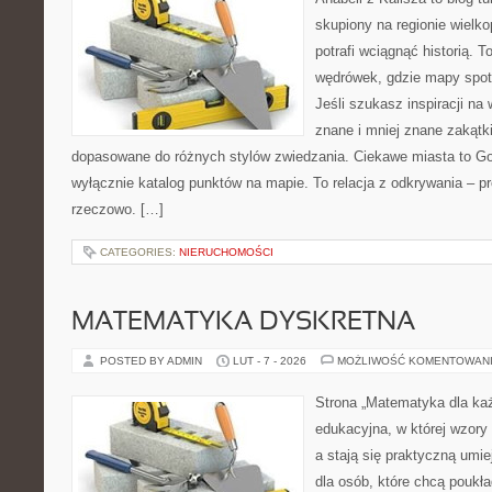
skupiony na regionie wielko
potrafi wciągnąć historią. 
wędrówek, gdzie mapy spot
Jeśli szukasz inspiracji n
znane i mniej znane zakątki
dopasowane do różnych stylów zwiedzania. Ciekawe miasta to Gost
wyłącznie katalog punktów na mapie. To relacja z odkrywania – p
rzeczowo. […]
CATEGORIES:
NIERUCHOMOŚCI
MATEMATYKA DYSKRETNA
POSTED BY ADMIN
LUT - 7 - 2026
MOŻLIWOŚĆ KOMENTOWAN
Strona „Matematyka dla każ
edukacyjna, w której wzory
a stają się praktyczną umi
dla osób, które chcą pouk