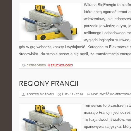
Wikana BioEnergia to platf
które chcą ogarnąć temat e
wdrożeniowy, ale jednocześ
porządkuje wiedzę o tym, 
roślinnego i odpadowego mo
wygląda logistyka surowca,
gdy w grę wchodzą koszty i wydajność. Kategorie to Elektrownie o
środowisko. Na stronie przewija się myśl, że transformacja energe
CATEGORIES:
NIERUCHOMOŚCI
REGIONY FRANCJI
POSTED BY ADMIN
LUT - 11 - 2026
MOŻLIWOŚĆ KOMENTOWA
Ten serwis to przestrzeń st
marzą o Francji i jednocześ
To fuzja dwóch światów: wo
opanowywania języka, który