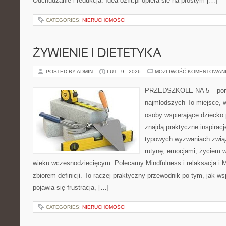
Odchudzanie i redukcja. Idea o2fit.pl opiera się na prostym […]
CATEGORIES:
NIERUCHOMOŚCI
ŻYWIENIE I DIETETYKA
POSTED BY ADMIN
LUT - 9 - 2026
MOŻLIWOŚĆ KOMENTOWAN
PRZEDSZKOLE NA 5 – port
najmłodszych To miejsce, 
osoby wspierające dziecko
znajdą praktyczne inspiracj
typowych wyzwaniach zwią
rutynę, emocjami, życiem w
wieku wczesnodziecięcym. Polecamy Mindfulness i relaksacja i Mu
zbiorem definicji. To raczej praktyczny przewodnik po tym, jak ws
pojawia się frustracja, […]
CATEGORIES:
NIERUCHOMOŚCI