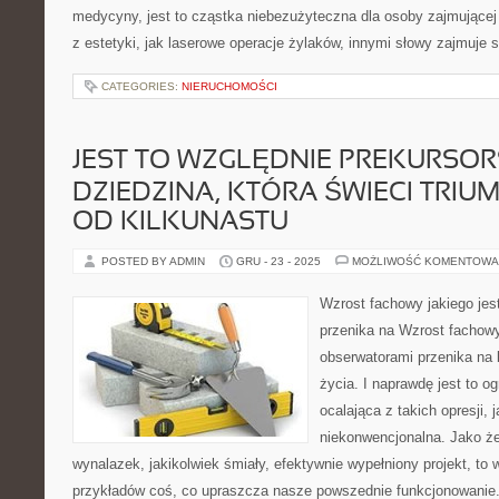
medycyny, jest to cząstka niebezużyteczna dla osoby zajmującej 
z estetyki, jak laserowe operacje żylaków, innymi słowy zajmuje 
CATEGORIES:
NIERUCHOMOŚCI
JEST TO WZGLĘDNIE PREKURSO
DZIEDZINA, KTÓRA ŚWIECI TRIU
OD KILKUNASTU
POSTED BY ADMIN
GRU - 23 - 2025
MOŻLIWOŚĆ KOMENTOWA
Wzrost fachowy jakiego je
przenika na Wzrost fachowy
obserwatorami przenika na
życia. I naprawdę jest to 
ocalająca z takich opresji,
niekonwencjonalna. Jako że 
wynalazek, jakikolwiek śmiały, efektywnie wypełniony projekt, to 
przykładów coś, co upraszcza nasze powszednie funkcjonowanie.