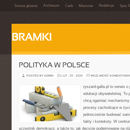
Archiwum
Redakcja
Strona główna
Ćwik
Mistrzów
Spis T
BRAMKI
POLITYKA W POLSCE
POSTED BY ADMIN
LUT - 25 - 2026
MOŻLIWOŚĆ KOMENTOWA
ryszard-galla.pl to serwis o 
edukacji obywatelskiej. To 
chcą ogarniać mechanizmy p
procesy zachodzące w życi
jednocześnie budować samo
fakty i konteksty. W centru
uczestnik demokracji, a także to, jak decyzje podejmowane na r