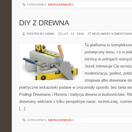
CATEGORIES:
NIERUCHOMOŚCI
DIY Z DREWNA
POSTED BY ADMIN
LUT - 13 - 2026
MOŻLIWOŚĆ KOMENTOWA
Ta platforma to komplekso
poświęcony temu, co w prak
różnicę w ustrojach nośnyc
Jeżeli interesuje Cię wzno
modernizacja, podest, poł
stropowa albo drewniane dod
praktyczne wskazówki podane w zrozumiały sposób, bez lania wo
Podłogi Drewniane i Historia i tradycja drewna w budownictwie. Rd
drewniany widziane z kilku perspektyw naraz: technicznej, rzemieś
[…]
CATEGORIES:
NIERUCHOMOŚCI