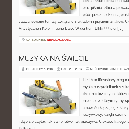
cenią kartkę i chcą budowa
oraz piśmie. Strona prowad
prób, przez codzienną prakt
zaawansowane tematy związane z układem i pięknem znaków. Cie
Artystyczna i Kolor i Teoria Barw. W centrum Elfiki777 stoi […]
CATEGORIES:
NIERUCHOMOŚCI
MUZYKA NA ŚWIECIE
POSTED BY ADMIN
LUT - 20 - 2026
MOŻLIWOŚĆ KOMENTOWA
Limith to lifestylowy blog 
myślą o czytelnikach szuk
dniu, ale też o tych, którz
miejsce, w którym rytmy sp
a nowości łączą się z klas
rozrywkowy, dzięki czemu m
i daje się czytać tak samo łatwo, jak przeżywa. Ciekawe kategori
Kultura i […]