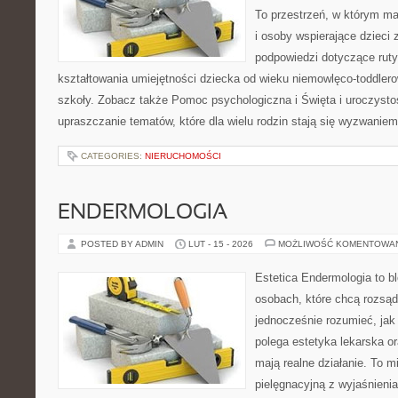
To przestrzeń, w którym ma
i osoby wspierające dzieci 
podpowiedzi dotyczące rut
kształtowania umiejętności dziecka od wieku niemowlęco-toddlero
szkoły. Zobacz także Pomoc psychologiczna i Święta i uroczystoś
upraszczanie tematów, które dla wielu rodzin stają się wyzwaniem
CATEGORIES:
NIERUCHOMOŚCI
ENDERMOLOGIA
POSTED BY ADMIN
LUT - 15 - 2026
MOŻLIWOŚĆ KOMENTOWA
Estetica Endermologia to b
osobach, które chcą rozsąd
jednocześnie rozumieć, jak
polega estetyka lekarska or
mają realne działanie. To m
pielęgnacyjną z wyjaśnieni