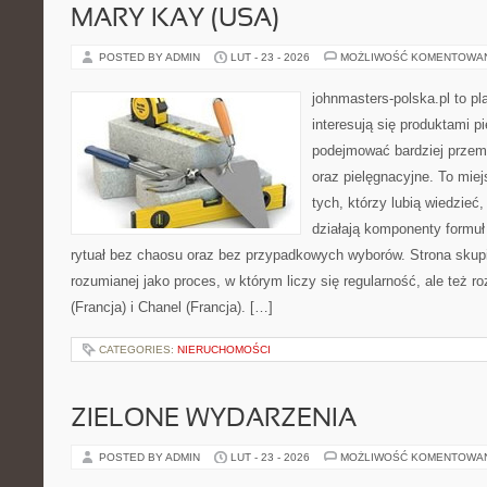
MARY KAY (USA)
POSTED BY ADMIN
LUT - 23 - 2026
MOŻLIWOŚĆ KOMENTOWA
johnmasters-polska.pl to pl
interesują się produktami p
podejmować bardziej prze
oraz pielęgnacyjne. To mie
tych, którzy lubią wiedzieć,
działają komponenty formuł
rytuał bez chaosu oraz bez przypadkowych wyborów. Strona skupia
rozumianej jako proces, w którym liczy się regularność, ale też
(Francja) i Chanel (Francja). […]
CATEGORIES:
NIERUCHOMOŚCI
ZIELONE WYDARZENIA
POSTED BY ADMIN
LUT - 23 - 2026
MOŻLIWOŚĆ KOMENTOWA