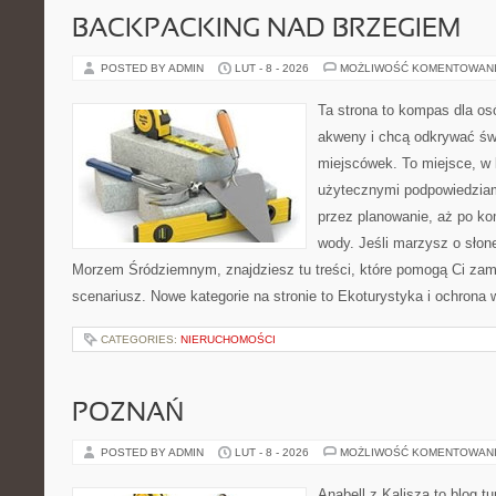
BACKPACKING NAD BRZEGIEM
POSTED BY ADMIN
LUT - 8 - 2026
MOŻLIWOŚĆ KOMENTOWAN
Ta strona to kompas dla os
akweny i chcą odkrywać św
miejscówek. To miejsce, w 
użytecznymi podpowiedziam
przez planowanie, aż po ko
wody. Jeśli marzysz o sło
Morzem Śródziemnym, znajdziesz tu treści, które pomogą Ci za
scenariusz. Nowe kategorie na stronie to Ekoturystyka i ochrona 
CATEGORIES:
NIERUCHOMOŚCI
POZNAŃ
POSTED BY ADMIN
LUT - 8 - 2026
MOŻLIWOŚĆ KOMENTOWAN
Anabell z Kalisza to blog t