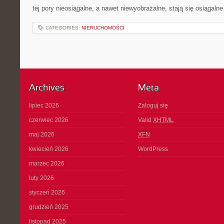
tej pory nieosiągalne, a nawet niewyobrażalne, stają się osiągaln
CATEGORIES:
NIERUCHOMOŚCI
Archives
Meta
lipiec 2026
Zaloguj się
czerwiec 2026
Valid
XHTML
maj 2026
XFN
kwiecień 2026
WordPress
marzec 2026
luty 2026
styczeń 2026
grudzień 2025
listopad 2025