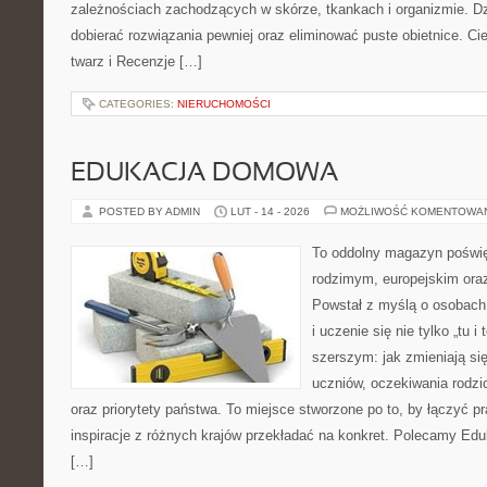
zależnościach zachodzących w skórze, tkankach i organizmie. Dz
dobierać rozwiązania pewniej oraz eliminować puste obietnice. Ci
twarz i Recenzje […]
CATEGORIES:
NIERUCHOMOŚCI
EDUKACJA DOMOWA
POSTED BY ADMIN
LUT - 14 - 2026
MOŻLIWOŚĆ KOMENTOWA
To oddolny magazyn poświę
rodzimym, europejskim or
Powstał z myślą o osobach,
i uczenie się nie tylko „tu i
szerszym: jak zmieniają si
uczniów, oczekiwania rodz
oraz priorytety państwa. To miejsce stworzone po to, by łączyć pra
inspiracje z różnych krajów przekładać na konkret. Polecamy Edu
[…]