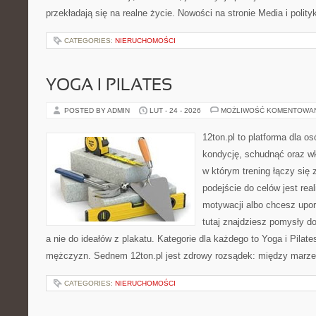
przekładają się na realne życie. Nowości na stronie Media i polity
CATEGORIES:
NIERUCHOMOŚCI
YOGA I PILATES
POSTED BY ADMIN
LUT - 24 - 2026
MOŻLIWOŚĆ KOMENTOWA
12ton.pl to platforma dla o
kondycję, schudnąć oraz wk
w którym trening łączy si
podejście do celów jest rea
motywacji albo chcesz upo
tutaj znajdziesz pomysły d
a nie do ideałów z plakatu. Kategorie dla każdego to Yoga i Pilates
mężczyzn. Sednem 12ton.pl jest zdrowy rozsądek: między marze
CATEGORIES:
NIERUCHOMOŚCI