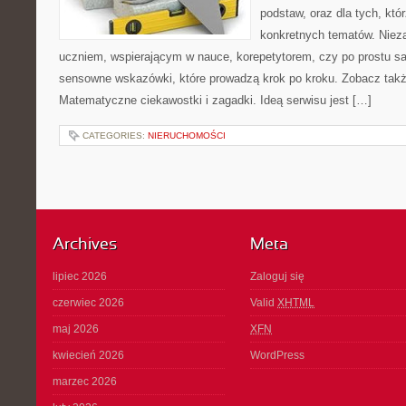
podstaw, oraz dla tych, któ
konkretnych tematów. Nieza
uczniem, wspierającym w nauce, korepetytorem, czy po prostu s
sensowne wskazówki, które prowadzą krok po kroku. Zobacz takż
Matematyczne ciekawostki i zagadki. Ideą serwisu jest […]
CATEGORIES:
NIERUCHOMOŚCI
Archives
Meta
lipiec 2026
Zaloguj się
czerwiec 2026
Valid
XHTML
maj 2026
XFN
kwiecień 2026
WordPress
marzec 2026