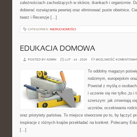
zależnościach zachodzących w skórze, tkankach i organizmie. Dz
dobierać rozwiązania pewniej oraz eliminować puste obietnice. Ci
twarz i Recenzje […]
CATEGORIES:
NIERUCHOMOŚCI
EDUKACJA DOMOWA
POSTED BY ADMIN
LUT - 14 - 2026
MOŻLIWOŚĆ KOMENTOWA
To oddolny magazyn poświę
rodzimym, europejskim or
Powstał z myślą o osobach,
i uczenie się nie tylko „tu i
szerszym: jak zmieniają si
uczniów, oczekiwania rodz
oraz priorytety państwa. To miejsce stworzone po to, by łączyć pra
inspiracje z różnych krajów przekładać na konkret. Polecamy Edu
[…]