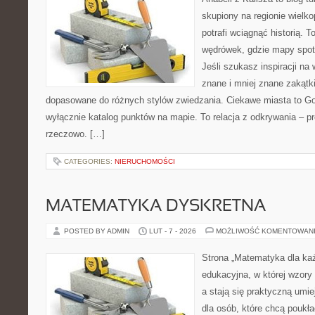
skupiony na regionie wielko
potrafi wciągnąć historią. 
wędrówek, gdzie mapy spot
Jeśli szukasz inspiracji n
znane i mniej znane zakątki
dopasowane do różnych stylów zwiedzania. Ciekawe miasta to Gost
wyłącznie katalog punktów na mapie. To relacja z odkrywania – p
rzeczowo. […]
CATEGORIES:
NIERUCHOMOŚCI
MATEMATYKA DYSKRETNA
POSTED BY ADMIN
LUT - 7 - 2026
MOŻLIWOŚĆ KOMENTOWAN
Strona „Matematyka dla każ
edukacyjna, w której wzory
a stają się praktyczną umi
dla osób, które chcą pouk