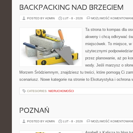
BACKPACKING NAD BRZEGIEM
POSTED BY ADMIN
LUT - 8 - 2026
MOŻLIWOŚĆ KOMENTOWAN
Ta strona to kompas dla os
akweny i chcą odkrywać św
miejscówek. To miejsce, w 
użytecznymi podpowiedziam
przez planowanie, aż po ko
wody. Jeśli marzysz o sło
Morzem Śródziemnym, znajdziesz tu treści, które pomogą Ci za
scenariusz. Nowe kategorie na stronie to Ekoturystyka i ochrona 
CATEGORIES:
NIERUCHOMOŚCI
POZNAŃ
POSTED BY ADMIN
LUT - 8 - 2026
MOŻLIWOŚĆ KOMENTOWAN
Anabell z Kalisza to blog t