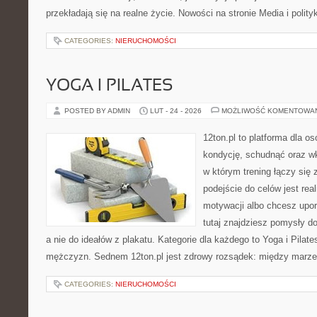
przekładają się na realne życie. Nowości na stronie Media i polity
CATEGORIES:
NIERUCHOMOŚCI
YOGA I PILATES
POSTED BY ADMIN
LUT - 24 - 2026
MOŻLIWOŚĆ KOMENTOWA
12ton.pl to platforma dla o
kondycję, schudnąć oraz wk
w którym trening łączy si
podejście do celów jest rea
motywacji albo chcesz upo
tutaj znajdziesz pomysły d
a nie do ideałów z plakatu. Kategorie dla każdego to Yoga i Pilates
mężczyzn. Sednem 12ton.pl jest zdrowy rozsądek: między marze
CATEGORIES:
NIERUCHOMOŚCI