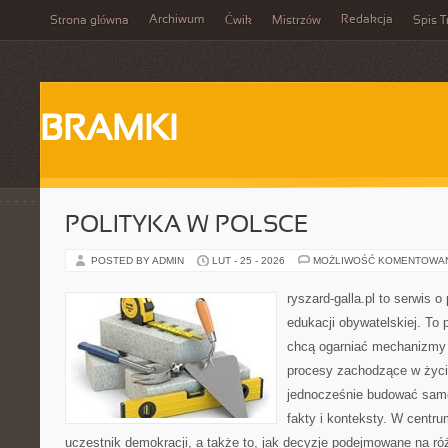
Archiwum
Redakcja
Strona główna
Ćwik
Mistrzów
Spis T
BRAMKI
POLITYKA W POLSCE
POSTED BY ADMIN
LUT - 25 - 2026
MOŻLIWOŚĆ KOMENTOWA
ryszard-galla.pl to serwis o 
edukacji obywatelskiej. To 
chcą ogarniać mechanizmy p
procesy zachodzące w życi
jednocześnie budować samo
fakty i konteksty. W centru
uczestnik demokracji, a także to, jak decyzje podejmowane na r