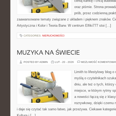
cenią kartkę i chcą budowa
oraz piśmie. Strona prowad
prób, przez codzienną prakt
zaawansowane tematy związane z układem i pięknem znaków. Cie
Artystyczna i Kolor i Teoria Barw. W centrum Elfiki777 stoi […]
CATEGORIES:
NIERUCHOMOŚCI
MUZYKA NA ŚWIECIE
POSTED BY ADMIN
LUT - 20 - 2026
MOŻLIWOŚĆ KOMENTOWA
Limith to lifestylowy blog 
myślą o czytelnikach szuk
dniu, ale też o tych, którz
miejsce, w którym rytmy sp
a nowości łączą się z klas
rozrywkowy, dzięki czemu m
i daje się czytać tak samo łatwo, jak przeżywa. Ciekawe kategori
Kultura i […]