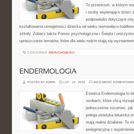
To przestrzeń, w którym ma
i osoby wspierające dzieci 
podpowiedzi dotyczące rut
kształtowania umiejętności dziecka od wieku niemowlęco-toddlero
szkoły. Zobacz także Pomoc psychologiczna i Święta i uroczystoś
upraszczanie tematów, które dla wielu rodzin stają się wyzwaniem
CATEGORIES:
NIERUCHOMOŚCI
ENDERMOLOGIA
POSTED BY ADMIN
LUT - 15 - 2026
MOŻLIWOŚĆ KOMENTOWA
Estetica Endermologia to b
osobach, które chcą rozsąd
jednocześnie rozumieć, jak
polega estetyka lekarska or
mają realne działanie. To m
pielęgnacyjną z wyjaśnieni