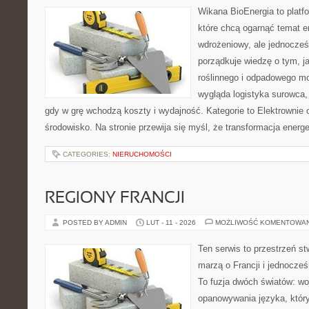
Wikana BioEnergia to platf
które chcą ogarnąć temat e
wdrożeniowy, ale jednocześ
porządkuje wiedzę o tym, 
roślinnego i odpadowego mo
wygląda logistyka surowca,
gdy w grę wchodzą koszty i wydajność. Kategorie to Elektrownie o
środowisko. Na stronie przewija się myśl, że transformacja energe
CATEGORIES:
NIERUCHOMOŚCI
REGIONY FRANCJI
POSTED BY ADMIN
LUT - 11 - 2026
MOŻLIWOŚĆ KOMENTOWA
Ten serwis to przestrzeń st
marzą o Francji i jednocześ
To fuzja dwóch światów: wo
opanowywania języka, który