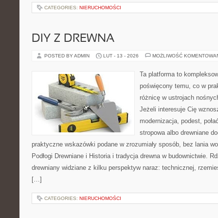
CATEGORIES:
NIERUCHOMOŚCI
DIY Z DREWNA
POSTED BY ADMIN
LUT - 13 - 2026
MOŻLIWOŚĆ KOMENTOWA
Ta platforma to komplekso
poświęcony temu, co w prak
różnicę w ustrojach nośnyc
Jeżeli interesuje Cię wzno
modernizacja, podest, poł
stropowa albo drewniane dod
praktyczne wskazówki podane w zrozumiały sposób, bez lania wo
Podłogi Drewniane i Historia i tradycja drewna w budownictwie. Rd
drewniany widziane z kilku perspektyw naraz: technicznej, rzemieś
[…]
CATEGORIES:
NIERUCHOMOŚCI