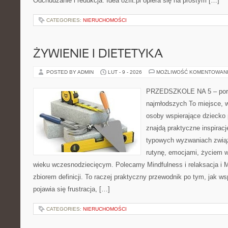
Odchudzanie i redukcja. Idea o2fit.pl opiera się na prostym […]
CATEGORIES:
NIERUCHOMOŚCI
ŻYWIENIE I DIETETYKA
POSTED BY ADMIN
LUT - 9 - 2026
MOŻLIWOŚĆ KOMENTOWAN
PRZEDSZKOLE NA 5 – port
najmłodszych To miejsce, 
osoby wspierające dziecko
znajdą praktyczne inspiracj
typowych wyzwaniach zwią
rutynę, emocjami, życiem w
wieku wczesnodziecięcym. Polecamy Mindfulness i relaksacja i Mu
zbiorem definicji. To raczej praktyczny przewodnik po tym, jak ws
pojawia się frustracja, […]
CATEGORIES:
NIERUCHOMOŚCI