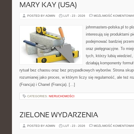
MARY KAY (USA)
POSTED BY ADMIN
LUT - 23 - 2026
MOŻLIWOŚĆ KOMENTOWA
johnmasters-polska.pl to pl
interesują się produktami p
podejmować bardziej prze
oraz pielęgnacyjne. To mie
tych, którzy lubią wiedzieć,
działają komponenty formuł
rytuał bez chaosu oraz bez przypadkowych wyborów. Strona skupia
rozumianej jako proces, w którym liczy się regularność, ale też
(Francja) i Chanel (Francja). […]
CATEGORIES:
NIERUCHOMOŚCI
ZIELONE WYDARZENIA
POSTED BY ADMIN
LUT - 23 - 2026
MOŻLIWOŚĆ KOMENTOWA