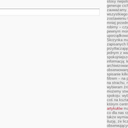
stosy niepo
generuje cic
zauważamy. 
wszystkiego
zostawieniu 
mniej przedm
robimy – cz
pewnym mome
uporządkowan
Skrzynka mai
zapisanych l
przytłaczają
jednym z wa
spokojniejsz
informacją: 
archiwizowan
obserwowanyc
spisanie kil
filtrem – na 
na strachu, 
wybieram źr
możemy stwo
spokoju: wyb
coś na kszta
którym cent
artykułów
mat
co dla nas 
także wymiar
iluzję, że li
obserwujący