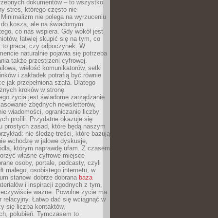
trzebnych dokumentów – to wszystko
hy stres, którego często nie
Minimalizm nie polega na wyrzuceniu
 do kosza, ale na świadomym
tego, co nas wspiera. Gdy wokół jest
iotów, łatwiej skupić się na tym, co
y to praca, czy odpoczynek. W
ncie naturalnie pojawia się potrzeba
ia także przestrzeni cyfrowej.
lowa, wielość komunikatorów, setki
inków i zakładek potrafią być równie
ce jak przepełniona szafa. Dlatego
żnych kroków w stronę
ego życia jest świadome zarządzanie
kasowanie zbędnych newsletterów,
ie wiadomości, ograniczanie liczby
h profili. Przydatne okazuje się
ku prostych zasad, które będą naszym
przykład: nie śledzę treści, które bazują
nie wchodzę w jałowe dyskusje,
ódła, którym naprawdę ufam. Z czasem
rzyć własne cyfrowe miejsce
rane osoby, portale, podcasty, czyli
łt małego, osobistego internetu, w
rum stanowi dobrze dobrana
baza
eriałów i inspiracji zgodnych z tym,
rzeczywiście ważne. Powolne życie ma
 relacyjny. Łatwo dać się wciągnąć w
czy się liczba kontaktów,
ch, polubień. Tymczasem to