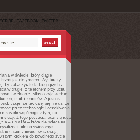
SCRIBE
FACEBOOK
TWITTER
iania w świecie, który ciągle
, brzmi jak oksymoron. Wystarczy
cę, by zobaczyć ludzi biegnących z
sca w drugie, z telefonem przy uchu i
onymi w ekranie. Miasto żyje według
omień, maili i terminów. A jednak
osób czuje, że tak dalej się nie da, że
zone przez technologie i oczekiwania
e ma wiele wspólnego z tym, co
 służy. Z tego poczucia rodzi się idea
cia – slow life – która nie polega na
cywilizacji, ale na świadomym
 gdzie chcemy inwestować swoją
erwszym krokiem do powolnego życia