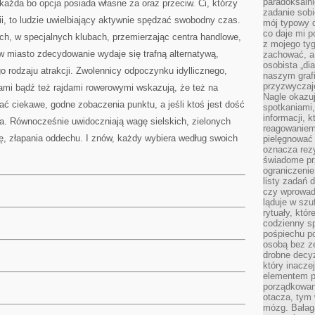
paradoksalni
każda bo opcja posiada własne za oraz przeciw. Ci, którzy
zadanie sobi
ii, to ludzie uwielbiający aktywnie spędzać swobodny czas.
mój typowy d
co daje mi p
ch, w specjalnych klubach, przemierzając centra handlowe,
z mojego tyg
w miasto zdecydowanie wydaje się trafną alternatywą,
zachować, a
osobista „di
 rodzaju atrakcji. Zwolennicy odpoczynku idyllicznego,
naszym grafi
przyzwyczaj
mi bądź też rajdami rowerowymi wskazują, że też na
Nagle okazu
ć ciekawe, godne zobaczenia punktu, a jeśli ktoś jest dość
spotkaniami,
informacji, k
a. Równocześnie uwidoczniają wagę sielskich, zielonych
reagowaniem 
ę, złapania oddechu. I znów, każdy wybiera według swoich
pielęgnować 
oznacza rezy
świadome pr
ograniczenie
listy zadań 
czy wprowadz
ląduje w szu
rytuały, któr
codzienny s
pośpiechu po
osobą bez ze
drobne decyz
który inacze
elementem p
porządkowani
otacza, tym
mózg. Bałag