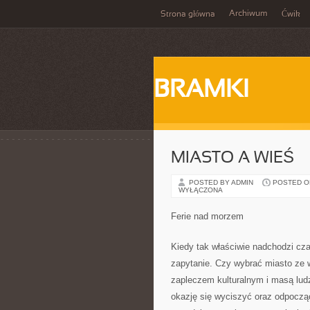
Archiwum
Strona główna
Ćwik
BRAMKI
MIASTO A WIEŚ
POSTED BY ADMIN
POSTED ON 
WYŁĄCZONA
Ferie nad morzem
Kiedy tak właściwie nadchodzi c
zapytanie. Czy wybrać miasto ze 
zapleczem kulturalnym i masą ludz
okazję się wyciszyć oraz odpocząć