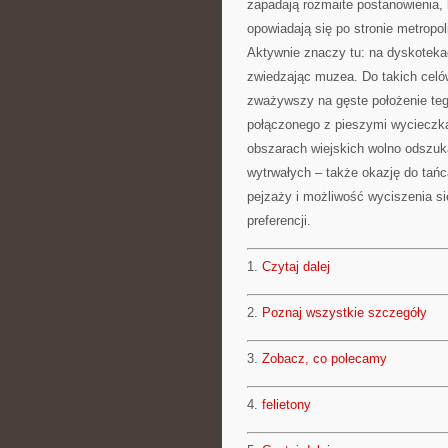
zapadają rozmaite postanowienia, 
opowiadają się po stronie metropol
Aktywnie znaczy tu: na dyskoteka
zwiedzając muzea. Do takich celó
zważywszy na gęste położenie tego
połączonego z pieszymi wycieczka
obszarach wiejskich wolno odszuka
wytrwałych – także okazję do tańc
pejzaży i możliwość wyciszenia si
preferencji.
1.
Czytaj dalej
2.
Poznaj wszystkie szczegóły
3.
Zobacz, co polecamy
4.
felietony