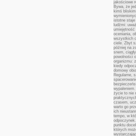
jakościowe re
Bywa, że je
kimś bliskim
wymienionyc
istotne staj
ludźmi: uwa
umiejętność
oceniania, o
wszystkich 
ciele. Zbyt 
później na z
snem, ciągł
powolności 
organizmu: z
kiedy odpocz
domowy obia
Regularne, s
spacerowanie
bezpieczeńst
wypaleniem.
życie to nie
praktycznych
czasem, ucz
warto go pr
ich nieustan
tempo, w któ
odpoczynek. 
punktu docel
których może
wystarczają