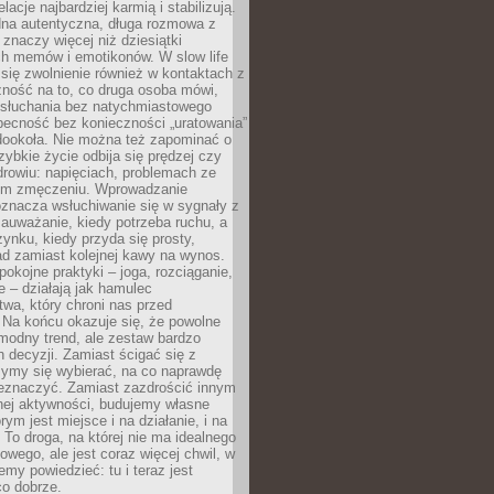
lacje najbardziej karmią i stabilizują.
dna autentyczna, długa rozmowa z
 znaczy więcej niż dziesiątki
h memów i emotikonów. W slow life
e się zwolnienie również w kontaktach z
żność na to, co druga osoba mówi,
 słuchania bez natychmiastowego
becność bez konieczności „uratowania”
dookoła. Nie można też zapominać o
szybkie życie odbija się prędzej czy
drowiu: napięciach, problemach ze
ym zmęczeniu. Wprowadzanie
oznacza wsłuchiwanie się w sygnały z
auważanie, kiedy potrzeba ruchu, a
ynku, kiedy przyda się prosty,
d zamiast kolejnej kawy na wynos.
pokojne praktyki – joga, rozciąganie,
 – działają jak hamulec
wa, który chroni nas przed
 Na końcu okazuje się, że powolne
 modny trend, ale zestaw bardzo
 decyzji. Zamiast ścigać się z
ymy się wybierać, na co naprawdę
zeznaczyć. Zamiast zazdrościć innym
nej aktywności, budujemy własne
rym jest miejsce i na działanie, i na
To droga, na której nie ma idealnego
owego, ale jest coraz więcej chwil, w
my powiedzieć: tu i teraz jest
co dobrze.