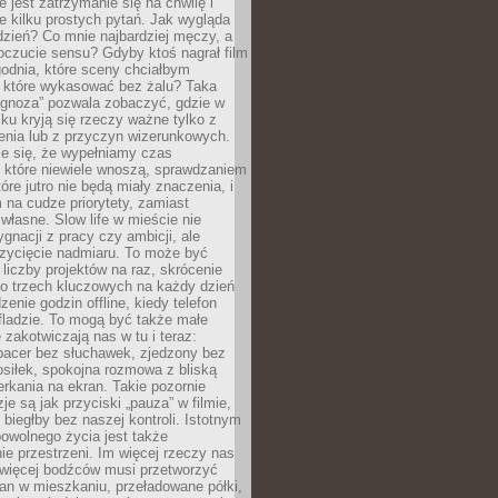
e jest zatrzymanie się na chwilę i
e kilku prostych pytań. Jak wygląda
zień? Co mnie najbardziej męczy, a
oczucie sensu? Gdyby ktoś nagrał film
odnia, które sceny chciałbym
 które wykasować bez żalu? Taka
agnoza” pozwala zobaczyć, gdzie w
ku kryją się rzeczy ważne tylko z
enia lub z przyczyn wizerunkowych.
je się, że wypełniamy czas
 które niewiele wnoszą, sprawdzaniem
tóre jutro nie będą miały znaczenia, i
na cudze priorytety, zamiast
własne. Slow life w mieście nie
gnacji z pracy czy ambicji, ale
zycięcie nadmiaru. To może być
 liczby projektów na raz, skrócenie
do trzech kluczowych na każdy dzień
enie godzin offline, kiedy telefon
fladzie. To mogą być także małe
e zakotwiczają nas w tu i teraz:
pacer bez słuchawek, zjedzony bez
siłek, spokojna rozmowa z bliską
rkania na ekran. Takie pozornie
je są jak przyciski „pauza” w filmie,
j biegłby bez naszej kontroli. Istotnym
owolnego życia jest także
e przestrzeni. Im więcej rzeczy nas
 więcej bodźców musi przetworzyć
an w mieszkaniu, przeładowane półki,