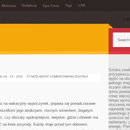
Redakcja
Tagi
VAR
Mistrzów
Spis Treści
SUB
Sztuka zwaln
przyspiesza
MIASTO
LIS - 15 - 2025
MOŻLIWOŚĆ KOMENTOWANIA
ZOSTAŁA
wyjść na uli
A
jednego miej
WIEŚ
oczami utkwi
rytmu powiad
coraz więcej 
tempo wymus
zas na wakacyjny wypoczynek, pojawia się ponadczasowe
otoczenia ni
naprawdę nam
wszelkimi jego atrakcjami, nocnym istnieniem, bogatym
powolnego ży
i, czy obszary spokojniejsze, wiejskie, gdzie człowiek ma
ucieczce od 
wybieraniu,
 na łonie przyrody. Każdy staje przed tym doborem,
energię. Pi