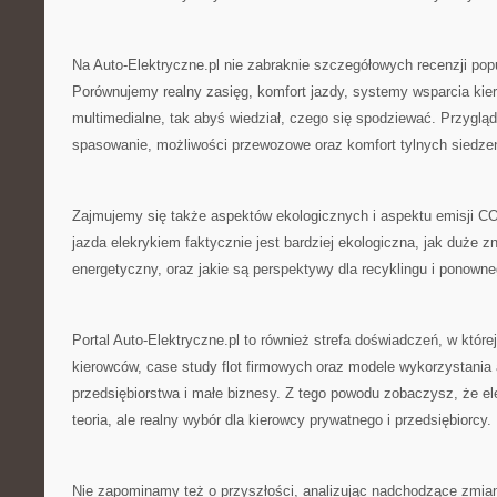
Na Auto-Elektryczne.pl nie zabraknie szczegółowych recenzji pop
Porównujemy realny zasięg, komfort jazdy, systemy wsparcia kie
multimedialne, tak abyś wiedział, czego się spodziewać. Przygląd
spasowanie, możliwości przewozowe oraz komfort tylnych siedze
Zajmujemy się także aspektów ekologicznych i aspektu emisji CO
jazda elekrykiem faktycznie jest bardziej ekologiczna, jak duże 
energetyczny, oraz jakie są perspektywy dla recyklingu i ponown
Portal Auto-Elektryczne.pl to również strefa doświadczeń, w które
kierowców, case study flot firmowych oraz modele wykorzystania 
przedsiębiorstwa i małe biznesy. Z tego powodu zobaczysz, że ele
teoria, ale realny wybór dla kierowcy prywatnego i przedsiębiorcy.
Nie zapominamy też o przyszłości, analizując nadchodzące zmia