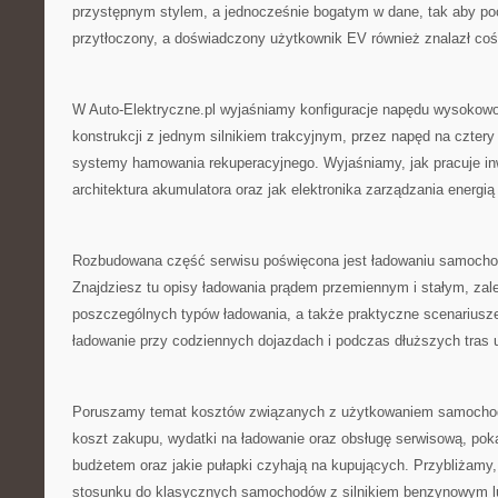
przystępnym stylem, a jednocześnie bogatym w dane, tak aby poc
przytłoczony, a doświadczony użytkownik EV również znalazł coś 
W Auto-Elektryczne.pl wyjaśniamy konfiguracje napędu wysokow
konstrukcji z jednym silnikiem trakcyjnym, przez napęd na cztery 
systemy hamowania rekuperacyjnego. Wyjaśniamy, jak pracuje inw
architektura akumulatora oraz jak elektronika zarządzania energi
Rozbudowana część serwisu poświęcona jest ładowaniu samocho
Znajdziesz tu opisy ładowania prądem przemiennym i stałym, zale
poszczególnych typów ładowania, a także praktyczne scenariusze
ładowanie przy codziennych dojazdach i podczas dłuższych tras 
Poruszamy temat kosztów związanych z użytkowaniem samochod
koszt zakupu, wydatki na ładowanie oraz obsługę serwisową, po
budżetem oraz jakie pułapki czyhają na kupujących. Przybliżam
stosunku do klasycznych samochodów z silnikiem benzynowym lu