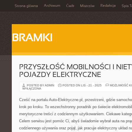
Archiwum
Redakcja
Strona główna
Ćwik
Mistrzów
Spis T
BRAMKI
PRZYSZŁOŚĆ MOBILNOŚCI I NIE
POJAZDY ELEKTRYCZNE
POSTED BY ADMIN
POSTED ON LIS - 21 - 2025
MOŻLIWOŚĆ 
WYŁĄCZONA
Cześć na portalu Auto-Elektryczne.pl, przestrzeni, gdzie samoch
krok po kroku. To wszechstronny poradnik po świecie elektromobil
merytoryczne treści z codziennym użytkowaniem. Ciekawe kateg
Celem serwisu jest pomóc Ci, abyś świadomie wybrał auta na prą
codziennego używania oraz pojął, jak pracuje elektryczny układ n