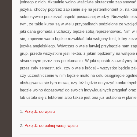
jednego z nich. Aktualnie wolno właściwie skutecznie zaplanować 
języka, choćby poprzez zapisanie się na jestemkontent.pl, na kt
sukcesywnie poszerzać aspekt posiadanej wiedzy. Niezwykle ek
tym, że takie kursy są w wielu przypadkach podzielone ze wzglę
jaki dana gromada słuchaczy będzie sobą reprezentować. Nim w 
się, zapewne warto będzie rozwikłać taki wstępny test, który zez
języka angielskiego. Wówczas o wiele łatwiej przybędzie nam zapi
grup, przede wszystkim jeśli lektor, z jakim będziemy na wstępie
stworzonym przez nas przekonaniu. W jaki sposób zauważymy tak
przez cały semestr, rok, czy o wiele krócej – wszystko będzie zal
czy uczestniczenie w nim będzie miało na celu osiągnięcie ogóln
obsługiwania się tym mową, czy też będzie dotyczyć konkretnych k
będzie wolno dopasować do swoich indywidualnych pragnień oraz 
lub ustala się z lektorem albo także jest ona już ustalona w plani
1.
Przejdź do wpisu
2.
Przejdź do pełnej wersji wpisu