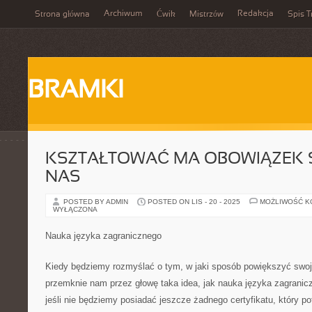
Archiwum
Redakcja
Strona główna
Ćwik
Mistrzów
Spis T
BRAMKI
KSZTAŁTOWAĆ MA OBOWIĄZEK S
NAS
POSTED BY ADMIN
POSTED ON LIS - 20 - 2025
MOŻLIWOŚĆ 
WYŁĄCZONA
Nauka języka zagranicznego
Kiedy będziemy rozmyślać o tym, w jaki sposób powiększyć swoje
przemknie nam przez głowę taka idea, jak nauka języka zagranic
jeśli nie będziemy posiadać jeszcze żadnego certyfikatu, który p