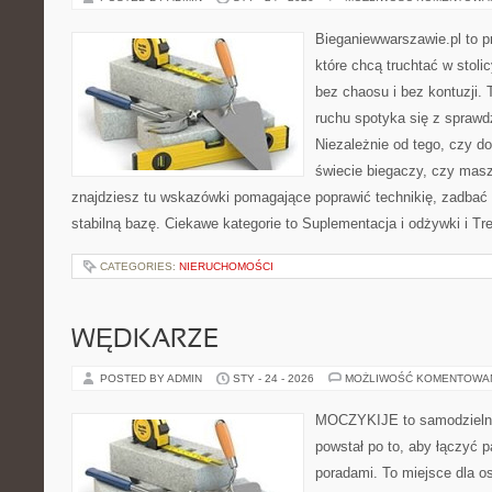
Bieganiewwarszawie.pl to p
które chcą truchtać w stoli
bez chaosu i bez kontuzji. 
ruchu spotyka się z spraw
Niezależnie od tego, czy d
świecie biegaczy, czy masz
znajdziesz tu wskazówki pomagające poprawić technikię, zadbać 
stabilną bazę. Ciekawe kategorie to Suplementacja i odżywki i Tr
CATEGORIES:
NIERUCHOMOŚCI
WĘDKARZE
POSTED BY ADMIN
STY - 24 - 2026
MOŻLIWOŚĆ KOMENTOWA
MOCZYKIJE to samodzielny w
powstał po to, aby łączyć 
poradami. To miejsce dla o