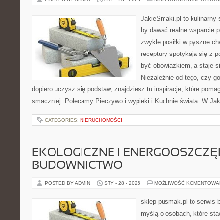
JakieSmaki.pl to kulinarny s
by dawać realne wsparcie p
zwykłe posiłki w pyszne chw
receptury spotykają się z p
być obowiązkiem, a staje s
Niezależnie od tego, czy go
dopiero uczysz się podstaw, znajdziesz tu inspiracje, które pomag
smaczniej. Polecamy Pieczywo i wypieki i Kuchnie świata. W Jaki
CATEGORIES:
NIERUCHOMOŚCI
EKOLOGICZNE I ENERGOOSZCZ
BUDOWNICTWO
POSTED BY ADMIN
STY - 28 - 2026
MOŻLIWOŚĆ KOMENTOWA
sklep-pusmak.pl to serwis 
myślą o osobach, które sta