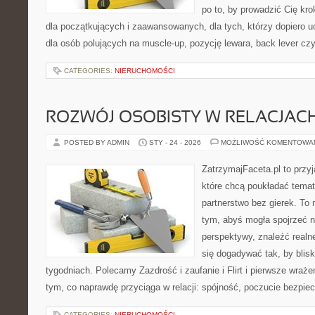
po to, by prowadzić Cię kr
dla początkujących i zaawansowanych, dla tych, którzy dopiero u
dla osób polujących na muscle-up, pozycję lewara, back lever cz
CATEGORIES:
NIERUCHOMOŚCI
ROZWÓJ OSOBISTY W RELACJAC
POSTED BY ADMIN
STY - 24 - 2026
MOŻLIWOŚĆ KOMENTOWA
ZatrzymajFaceta.pl to przyj
które chcą poukładać temat
partnerstwo bez gierek. To
tym, abyś mogła spojrzeć n
perspektywy, znaleźć real
się dogadywać tak, by blisk
tygodniach. Polecamy Zazdrość i zaufanie i Flirt i pierwsze wraże
tym, co naprawdę przyciąga w relacji: spójność, poczucie bezpie
CATEGORIES:
NIERUCHOMOŚCI