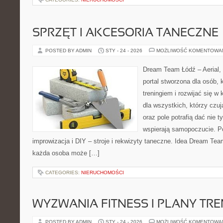
SPRZĘT I AKCESORIA TANECZNE
POSTED BY ADMIN
STY - 24 - 2026
MOŻLIWOŚĆ KOMENTOWA
Dream Team Łódź – Aerial, 
portal stworzona dla osób, 
treningiem i rozwijać się w 
dla wszystkich, którzy czuj
oraz pole potrafią dać nie t
wspierają samopoczucie. P
improwizacja i DIY – stroje i rekwizyty taneczne. Idea Dream Tea
każda osoba może […]
CATEGORIES:
NIERUCHOMOŚCI
WYZWANIA FITNESS I PLANY TR
POSTED BY ADMIN
STY - 24 - 2026
MOŻLIWOŚĆ KOMENTOWA