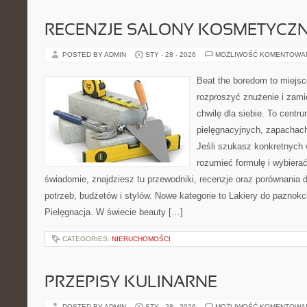
RECENZJE SALONY KOSMETYCZ
POSTED BY ADMIN
STY - 28 - 2026
MOŻLIWOŚĆ KOMENTOWA
Beat the boredom to miejsc
rozproszyć znużenie i zami
chwilę dla siebie. To centru
pielęgnacyjnych, zapachach
Jeśli szukasz konkretnych
rozumieć formułę i wybierać
świadomie, znajdziesz tu przewodniki, recenzje oraz porównania
potrzeb, budżetów i stylów. Nowe kategorie to Lakiery do paznokci 
Pielęgnacja. W świecie beauty […]
CATEGORIES:
NIERUCHOMOŚCI
PRZEPISY KULINARNE
POSTED BY ADMIN
STY - 28 - 2026
MOŻLIWOŚĆ KOMENTOWA