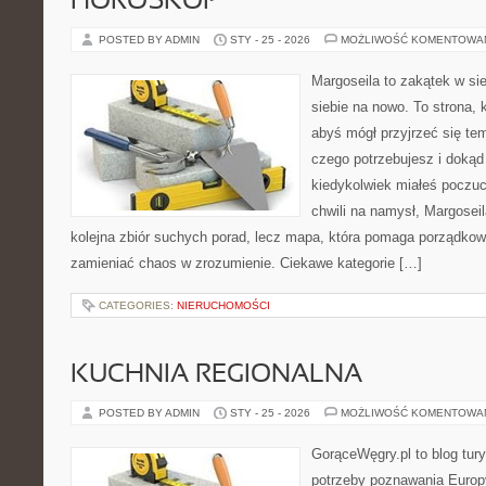
HOROSKOP
POSTED BY ADMIN
STY - 25 - 2026
MOŻLIWOŚĆ KOMENTOWA
Margoseila to zakątek w si
siebie na nowo. To strona, 
abyś mógł przyjrzeć się tem
czego potrzebujesz i dokąd
kiedykolwiek miałeś poczuci
chwili na namysł, Margoseila
kolejna zbiór suchych porad, lecz mapa, która pomaga porządkow
zamieniać chaos w zrozumienie. Ciekawe kategorie […]
CATEGORIES:
NIERUCHOMOŚCI
KUCHNIA REGIONALNA
POSTED BY ADMIN
STY - 25 - 2026
MOŻLIWOŚĆ KOMENTOWA
GorąceWęgry.pl to blog tury
potrzeby poznawania Euro