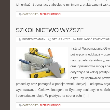
ich unikać. Strona łączy absolutne minimum z praktycznymi wsk
CATEGORIES:
NIERUCHOMOŚCI
SZKOLNICTWO WYŻSZE
POSTED BY ADMIN
STY - 29 - 2026
MOŻLIWOŚĆ KOMENTOWA
Instytut Wspomagania Oświa
poświęcona edukacji – prze
nauczyciele, dyrektorzy, os
oraz opiekunowie mogą znal
dotyczące szkolnej praktyki
o tym, by usprawniać prowa
procedury oraz pomagać w podejmowaniu decyzji – od spraw orga
wychowawcze. Ciekawe kategorie to Systemy edukacyjne na świec
i scenariusze lekcji. W praktyce ta strona pełni […]
CATEGORIES:
NIERUCHOMOŚCI