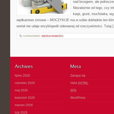
nad brzegiem, ale jednocze
Niezależnie od tego, czy int
karpi, grunt, muchówka, w
wędkarstwo zimowe – MOCZYKIJE ma w sobie dokładnie ten klim
wortal nie udaje encyklopedii oderwanej od rzeczywistości. Tutaj 
CATEGORIES:
NIERUCHOMOŚCI
Archives
Meta
lipiec 2026
Zaloguj się
czerwiec 2026
Valid
XHTML
maj 2026
XFN
kwiecień 2026
WordPress
marzec 2026
luty 2026