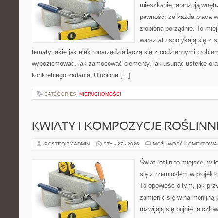
mieszkanie, aranżują wnętr
pewność, że każda praca w
zrobiona porządnie. To mie
warsztatu spotykają się z 
tematy takie jak elektronarzędzia łączą się z codziennymi proble
wypoziomować, jak zamocować elementy, jak usunąć usterkę ora
konkretnego zadania. Ulubione […]
CATEGORIES:
NIERUCHOMOŚCI
KWIATY I KOMPOZYCJE ROŚLINN
POSTED BY ADMIN
STY - 27 - 2026
MOŻLIWOŚĆ KOMENTOWA
Świat roślin to miejsce, w k
się z rzemiosłem w projekto
To opowieść o tym, jak pr
zamienić się w harmonijną p
rozwijają się bujnie, a czł