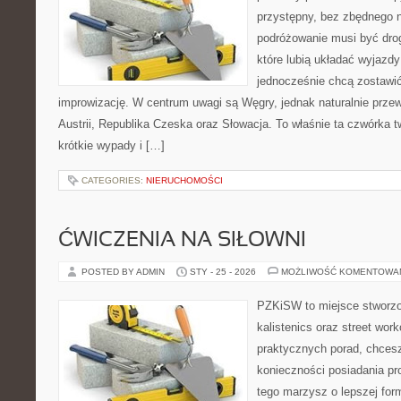
przystępny, bez zbędnego n
podróżowanie musi być drog
które lubią układać wyjazdy
jednocześnie chcą zostawić
improwizację. W centrum uwagi są Węgry, jednak naturalnie przewi
Austrii, Republika Czeska oraz Słowacja. To właśnie ta czwórka 
krótkie wypady i […]
CATEGORIES:
NIERUCHOMOŚCI
ĆWICZENIA NA SIŁOWNI
POSTED BY ADMIN
STY - 25 - 2026
MOŻLIWOŚĆ KOMENTOWA
PZKiSW to miejsce stworzo
kalistenics oraz street wor
praktycznych porad, chces
konieczności posiadania pro
tego marzysz o lepszej form