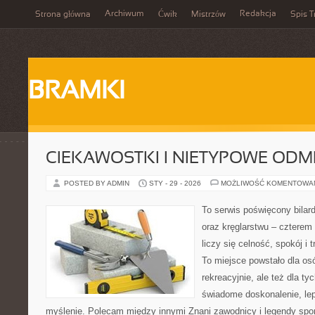
Archiwum
Redakcja
Strona główna
Ćwik
Mistrzów
Spis T
BRAMKI
CIEKAWOSTKI I NIETYPOWE ODM
POSTED BY ADMIN
STY - 29 - 2026
MOŻLIWOŚĆ KOMENTOWA
To serwis poświęcony bilard
oraz kręglarstwu – czterem 
liczy się celność, spokój i 
To miejsce powstało dla os
rekreacyjnie, ale też dla ty
świadome doskonalenie, lep
myślenie. Polecam między innymi Znani zawodnicy i legendy sport