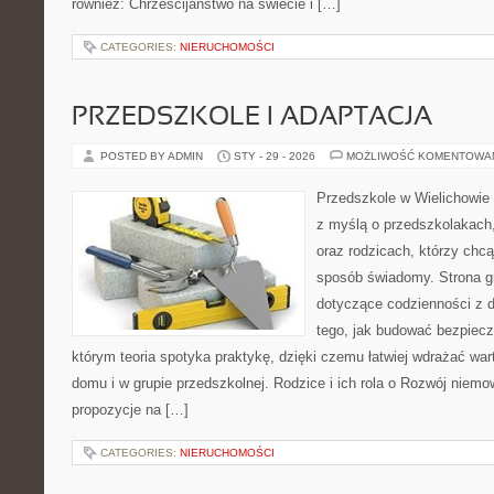
również: Chrześcijaństwo na świecie i […]
CATEGORIES:
NIERUCHOMOŚCI
PRZEDSZKOLE I ADAPTACJA
POSTED BY ADMIN
STY - 29 - 2026
MOŻLIWOŚĆ KOMENTOWA
Przedszkole w Wielichowie 
z myślą o przedszkolakach
oraz rodzicach, którzy chc
sposób świadomy. Strona g
dotyczące codzienności z d
tego, jak budować bezpiecz
którym teoria spotyka praktykę, dzięki czemu łatwiej wdrażać wa
domu i w grupie przedszkolnej. Rodzice i ich rola o Rozwój niemow
propozycje na […]
CATEGORIES:
NIERUCHOMOŚCI