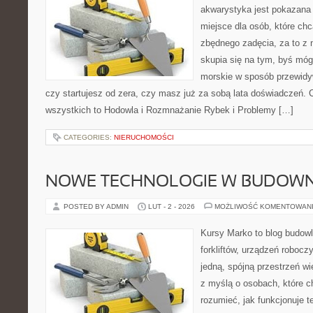
akwarystyka jest pokazana 
miejsce dla osób, które ch
zbędnego zadęcia, za to z 
skupia się na tym, byś móg
morskie w sposób przewidyw
czy startujesz od zera, czy masz już za sobą lata doświadczeń. 
wszystkich to Hodowla i Rozmnażanie Rybek i Problemy […]
CATEGORIES:
NIERUCHOMOŚCI
NOWE TECHNOLOGIE W BUDOWN
POSTED BY ADMIN
LUT - 2 - 2026
MOŻLIWOŚĆ KOMENTOWAN
Kursy Marko to blog budowl
forkliftów, urządzeń robocz
jedną, spójną przestrzeń w
z myślą o osobach, które ch
rozumieć, jak funkcjonuje te