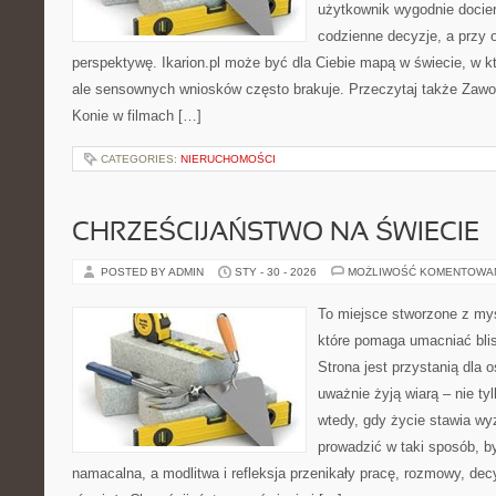
użytkownik wygodnie dociera
codzienne decyzje, a przy 
perspektywę. Ikarion.pl może być dla Ciebie mapą w świecie, w kt
ale sensownych wniosków często brakuje. Przeczytaj także Zawod
Konie w filmach […]
CATEGORIES:
NIERUCHOMOŚCI
CHRZEŚCIJAŃSTWO NA ŚWIECIE
POSTED BY ADMIN
STY - 30 - 2026
MOŻLIWOŚĆ KOMENTOWA
To miejsce stworzone z my
które pomaga umacniać bli
Strona jest przystanią dla o
uważnie żyją wiarą – nie tyl
wtedy, gdy życie stawia wyz
prowadzić w taki sposób, b
namacalna, a modlitwa i refleksja przenikały pracę, rozmowy, dec