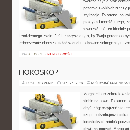
twórcze szycie oraz odmieni
pozornie zwykłych rzeczy p
stylizacje. To strona, na któ
praktyka i radość z tego, 
stworzyć coś, co idealnie p
i codziennego życia. Jeśli marzysz o tym, by Twoja garderoba był
jednocześnie chcesz działać w duchu odpowiedzialnego stylu, zn
CATEGORIES:
NIERUCHOMOŚCI
HOROSKOP
POSTED BY ADMIN
STY - 25 - 2026
MOŻLIWOŚĆ KOMENTOWA
Margoseila to zakątek w si
siebie na nowo. To strona, 
abyś mógł przyjrzeć się tem
czego potrzebujesz i dokąd
kiedykolwiek miałeś poczuci
chwili na namysł, Margoseila