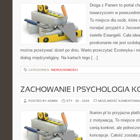
Droga z Panem to portal ch
towarzyszem w powszednim 
To miejsce dla osób, które
rozwijać przyjaźń z Jezuse
świetle Ewangelii. Cała idea
przekonanie nie jest ozdobą
można przeżywać dzień po dniu. Warto przeczytać Ezoteryka i m
dialog międzyreligijny. Na kartach tego […]
CATEGORIES:
NIERUCHOMOŚCI
ZACHOWANIE I PSYCHOLOGIA K
POSTED BY ADMIN
STY - 30 - 2026
MOŻLIWOŚĆ KOMENTOWA
Ikarion.pl to przyjazna plat
z motywacją. To miejsce st
cenią konkret, ale jednocz
koncepcje. Całość została 