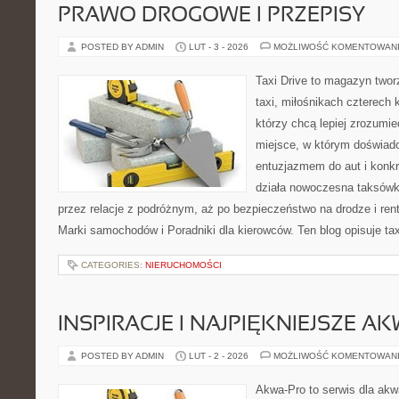
PRAWO DROGOWE I PRZEPISY
POSTED BY ADMIN
LUT - 3 - 2026
MOŻLIWOŚĆ KOMENTOWAN
Taxi Drive to magazyn twor
taxi, miłośnikach czterech 
którzy chcą lepiej zrozumie
miejsce, w którym doświadc
entuzjazmem do aut i konkr
działa nowoczesna taksówk
przez relacje z podróżnym, aż po bezpieczeństwo na drodze i re
Marki samochodów i Poradniki dla kierowców. Ten blog opisuje tax
CATEGORIES:
NIERUCHOMOŚCI
INSPIRACJE I NAJPIĘKNIEJSZE A
POSTED BY ADMIN
LUT - 2 - 2026
MOŻLIWOŚĆ KOMENTOWAN
Akwa-Pro to serwis dla akw