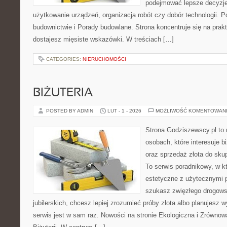
podejmować lepsze decyzje
użytkowanie urządzeń, organizacja robót czy dobór technologii.
budownictwie i Porady budowlane. Strona koncentruje się na prak
dostajesz mięsiste wskazówki. W treściach […]
CATEGORIES:
NIERUCHOMOŚCI
BIŻUTERIA
POSTED BY ADMIN
LUT - 1 - 2026
MOŻLIWOŚĆ KOMENTOWAN
Strona Godziszewscy.pl to 
osobach, które interesuje bi
oraz sprzedaż złota do sku
To serwis poradnikowy, w kt
estetyczne z użytecznymi 
szukasz zwięzłego drogow
jubilerskich, chcesz lepiej zrozumieć próby złota albo planujesz w
serwis jest w sam raz. Nowości na stronie Ekologiczna i Zrównowa