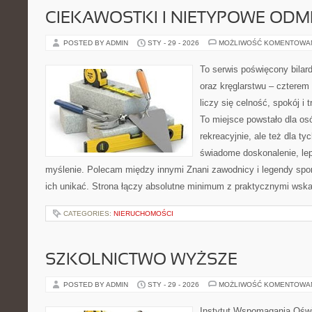
CIEKAWOSTKI I NIETYPOWE ODM
POSTED BY ADMIN
STY - 29 - 2026
MOŻLIWOŚĆ KOMENTOWA
To serwis poświęcony bilard
oraz kręglarstwu – czterem 
liczy się celność, spokój i 
To miejsce powstało dla os
rekreacyjnie, ale też dla ty
świadome doskonalenie, lep
myślenie. Polecam między innymi Znani zawodnicy i legendy sport
ich unikać. Strona łączy absolutne minimum z praktycznymi wsk
CATEGORIES:
NIERUCHOMOŚCI
SZKOLNICTWO WYŻSZE
POSTED BY ADMIN
STY - 29 - 2026
MOŻLIWOŚĆ KOMENTOWA
Instytut Wspomagania Oświa