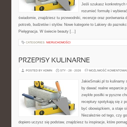
Jeśli szukasz konkretnych
rozumieć formułę i wybierać
świadomie, znajdziesz tu przewodniki, recenzje oraz porównania
potrzeb, budżetów i stylów. Nowe kategorie to Lakiery do paznokci 
Pielęgnacja. W świecie beauty […]
CATEGORIES:
NIERUCHOMOŚCI
PRZEPISY KULINARNE
POSTED BY ADMIN
STY - 28 - 2026
MOŻLIWOŚĆ KOMENTOWA
JakieSmaki.pl to kulinarny s
by dawać realne wsparcie p
zwykłe posiłki w pyszne chw
receptury spotykają się z p
być obowiązkiem, a staje s
Niezależnie od tego, czy go
dopiero uczysz się podstaw, znajdziesz tu inspiracje, które pomag