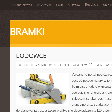
Archiwum
Redakcja
Strona główna
Ćwik
Mistrzów
Spis T
BRAMKI
LODOWCE
POSTED BY ADMIN
LUT - 4 - 2026
MOŻLIWOŚĆ KOMENTOWAN
Vulcans to portal podróżnic
poczuć potęgę natury w jej 
To miejsce, gdzie wyprawa 
geologicznej energii, a kra
zakrętem szlaku. Jeśli fasc
erupcyjne oraz spadające n
do planowania tras, a także praktyczne doświadczenia, które po