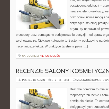
poświęcona edukacji – prze
nauczyciele, dyrektorzy, os
oraz opiekunowie mogą znal
dotyczące szkolnej praktyki
o tym, by usprawniać prowa
procedury oraz pomagać w podejmowaniu decyzji – od spraw orga
wychowawcze. Ciekawe kategorie to Systemy edukacyjne na świec
i scenariusze lekcji. W praktyce ta strona pełni […]
CATEGORIES:
NIERUCHOMOŚCI
RECENZJE SALONY KOSMETYCZ
POSTED BY ADMIN
STY - 28 - 2026
MOŻLIWOŚĆ KOMENTOWA
Beat the boredom to miejsc
rozproszyć znużenie i zami
chwilę dla siebie. To centru
pielęgnacyjnych, zapachach