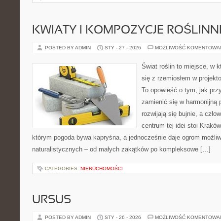
KWIATY I KOMPOZYCJE ROŚLINN
POSTED BY ADMIN
STY - 27 - 2026
MOŻLIWOŚĆ KOMENTOWA
Świat roślin to miejsce, w k
się z rzemiosłem w projekto
To opowieść o tym, jak pr
zamienić się w harmonijną p
rozwijają się bujnie, a czł
centrum tej idei stoi Kraków 
którym pogoda bywa kapryśna, a jednocześnie daje ogrom możliw
naturalistycznych – od małych zakątków po kompleksowe […]
CATEGORIES:
NIERUCHOMOŚCI
URSUS
POSTED BY ADMIN
STY - 26 - 2026
MOŻLIWOŚĆ KOMENTOWA