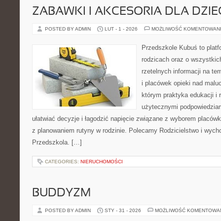
ZABAWKI I AKCESORIA DLA DZIE
POSTED BY ADMIN
LUT - 1 - 2026
MOŻLIWOŚĆ KOMENTOWAN
Przedszkole Kubuś to plat
rodzicach oraz o wszystkic
rzetelnych informacji na t
i placówek opieki nad maluc
którym praktyka edukacji i 
użytecznymi podpowiedziami
ułatwiać decyzje i łagodzić napięcie związane z wyborem placówki
z planowaniem rutyny w rodzinie. Polecamy Rodzicielstwo i wychow
Przedszkola. […]
CATEGORIES:
NIERUCHOMOŚCI
BUDDYZM
POSTED BY ADMIN
STY - 31 - 2026
MOŻLIWOŚĆ KOMENTOWA