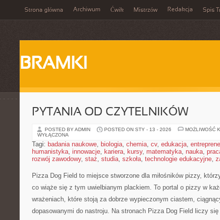
Archiwum
Redakcja
Strona główna
Ćwik
Mistrzów
Spis T
BRAMKI
PYTANIA OD CZYTELNIKÓW
POSTED BY ADMIN
POSTED ON STY - 13 - 2026
MOŻLIWOŚĆ 
WYŁĄCZONA
Tagi:
badania naukowe
,
biologia
,
chemia
,
cv
,
edukacja
,
entreprene
humanistyka
,
innowacje
,
kariera
,
kursy
,
matematyka
,
nauka
,
prac
rozwój zawodowy
,
staż
,
studia
,
szkoła
,
technologie edukacyjne
,
z
Pizza Dog Field to miejsce stworzone dla miłośników pizzy, któr
co wiąże się z tym uwielbianym plackiem. To portal o pizzy w każd
wrażeniach, które stoją za dobrze wypieczonym ciastem, ciągnąc
dopasowanymi do nastroju. Na stronach Pizza Dog Field liczy się p