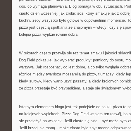
coś, co wymaga planowania. Blog pomaga w obu sytuacjach. Pod
ciasto dzień wcześniej, jak zrobić sos, który smakuje jak z dobrej 
kuchni, żeby wszystko było gotowe w odpowiednim momencie. To
pizza jest częścią spotkania ze znajomymi – wtedy liczy się spr
kolejna pizza wyjdzie równie dobra.
W tekstach często przewija się też temat smaku i jakości składni
Dog Field pokazuje, jak wybierać produkty: pomidory do sosu, mozz
warzywa. Jak rozpoznać, co jest dobre, a co tylko wygląda dobrz
różnice między twardszą mozzarellą do pizzy, tłumaczy, kiedy le
kiedy surowy, kiedy warto użyć passaty, a kiedy krojonych pomid
że pizza przestaje być przypadkiem, a staje się świadomym wyb
Istotnym elementem bloga jest też podejście do nauki: pizza to p
na kolejnych wypiekach. Pizza Dog Field wspiera ten rozwój, bo 
się przełożyć na wniosek. Jeśli ciasto się rwie – być może było z
Jeśli brzegi nie rosną – może ciasto było zbyt mocno odgazowane