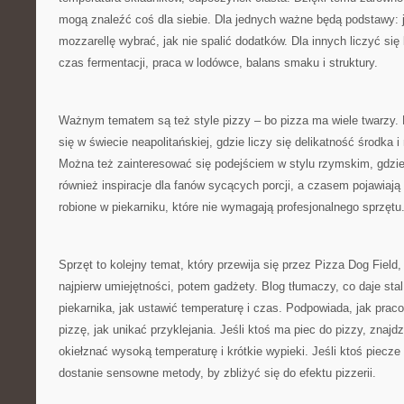
mogą znaleźć coś dla siebie. Dla jednych ważne będą podstawy: j
mozzarellę wybrać, jak nie spalić dodatków. Dla innych liczyć się
czas fermentacji, praca w lodówce, balans smaku i struktury.
Ważnym tematem są też style pizzy – bo pizza ma wiele twarzy.
się w świecie neapolitańskiej, gdzie liczy się delikatność środka 
Można też zainteresować się podejściem w stylu rzymskim, gdzie
również inspiracje dla fanów sycących porcji, a czasem pojawiają
robione w piekarniku, które nie wymagają profesjonalnego sprzętu
Sprzęt to kolejny temat, który przewija się przez Pizza Dog Field
najpierw umiejętności, potem gadżety. Blog tłumaczy, co daje stal
piekarnika, jak ustawić temperaturę i czas. Podpowiada, jak prac
pizzę, jak unikać przyklejania. Jeśli ktoś ma piec do pizzy, znajdzi
okiełznać wysoką temperaturę i krótkie wypieki. Jeśli ktoś piecze
dostanie sensowne metody, by zbliżyć się do efektu pizzerii.