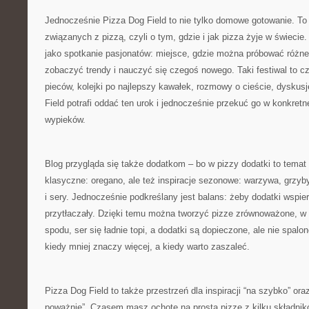
Jednocześnie Pizza Dog Field to nie tylko domowe gotowanie. To
związanych z pizzą, czyli o tym, gdzie i jak pizza żyje w świecie
jako spotkanie pasjonatów: miejsce, gdzie można próbować różne 
zobaczyć trendy i nauczyć się czegoś nowego. Taki festiwal to c
pieców, kolejki po najlepszy kawałek, rozmowy o cieście, dyskusj
Field potrafi oddać ten urok i jednocześnie przekuć go w konkre
wypieków.
Blog przygląda się także dodatkom – bo w pizzy dodatki to temat
klasyczne: oregano, ale też inspiracje sezonowe: warzywa, grzyb
i sery. Jednocześnie podkreślany jest balans: żeby dodatki wspiera
przytłaczały. Dzięki temu można tworzyć pizze zrównoważone, w 
spodu, ser się ładnie topi, a dodatki są dopieczone, ale nie spal
kiedy mniej znaczy więcej, a kiedy warto zaszaleć.
Pizza Dog Field to także przestrzeń dla inspiracji “na szybko” ora
poważnie”. Czasem masz ochotę na prostą pizzę z kilku składni