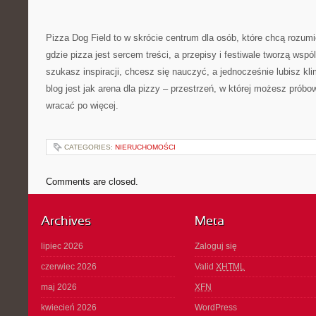
Pizza Dog Field to w skrócie centrum dla osób, które chcą rozumi
gdzie pizza jest sercem treści, a przepisy i festiwale tworzą wsp
szukasz inspiracji, chcesz się nauczyć, a jednocześnie lubisz kli
blog jest jak arena dla pizzy – przestrzeń, w której możesz prób
wracać po więcej.
CATEGORIES:
NIERUCHOMOŚCI
Comments are closed.
Archives
Meta
lipiec 2026
Zaloguj się
czerwiec 2026
Valid
XHTML
maj 2026
XFN
kwiecień 2026
WordPress