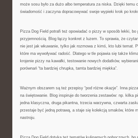
może sosu było za dużo albo temperatura za niska. Dzięki temu c
świadomość i zaczyna dopracowywać swoje wypieki krok po krok
Pizza Dog Field potrafi też opowiadać o pizzy w sposób lekki, bo 
przyjemnością. Blog łączy konkret z luzem. To sprawia, że czyta
nie jest jak wkuwanie, tylko jak rozmowa z kimś, kto lubi temat. 
które ma wywoływać radość. Dlatego w tle pojawia się także klim
krojenie pizzy na kawałki, testowanie nowych dodatków, wybieranie
porównań “ta bardziej chrupka, tamta bardziej miękka”.
Ważnym obszarem są też przepisy “pod różne okazje”. Inna pizza
na świętowanie. Blog inspiruje do tworzenia zestawów: np. kilka pi
jedna klasyczna, druga pikantna, trzecia warzywna, czwarta zask
przestaje być jedną potrawą, a staje się kolekcją smaków, które m
nastroju.
Pizza Dog Field dotyka też tematów kulinarnych pobocznych, bo 