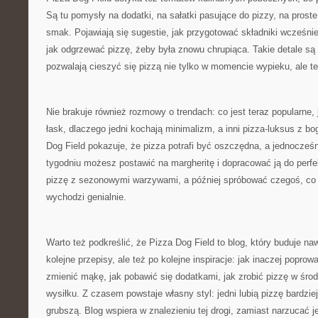
Są tu pomysły na dodatki, na sałatki pasujące do pizzy, na prost
smak. Pojawiają się sugestie, jak przygotować składniki wcześnie
jak odgrzewać pizzę, żeby była znowu chrupiąca. Takie detale są
pozwalają cieszyć się pizzą nie tylko w momencie wypieku, ale te
Nie brakuje również rozmowy o trendach: co jest teraz popularne, 
łask, dlaczego jedni kochają minimalizm, a inni pizza-luksus z b
Dog Field pokazuje, że pizza potrafi być oszczędna, a jednocze
tygodniu możesz postawić na margheritę i dopracować ją do perfe
pizzę z sezonowymi warzywami, a później spróbować czegoś, co 
wychodzi genialnie.
Warto też podkreślić, że Pizza Dog Field to blog, który buduje na
kolejne przepisy, ale też po kolejne inspiracje: jak inaczej poprow
zmienić mąkę, jak pobawić się dodatkami, jak zrobić pizzę w środ
wysiłku. Z czasem powstaje własny styl: jedni lubią pizzę bardziej
grubszą. Blog wspiera w znalezieniu tej drogi, zamiast narzucać 