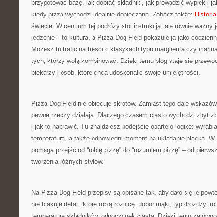
przygotować bazę, jak dobrać składniki, jak prowadzić wypiek i j
kiedy pizza wychodzi idealnie dopieczona. Zobacz także:
Historia
świecie. W centrum tej podróży stoi instrukcja, ale równie ważny je
jedzenie – to kultura, a Pizza Dog Field pokazuje ją jako codzie
Możesz tu trafić na treści o klasykach typu margherita czy marinar
tych, którzy wolą kombinować. Dzięki temu blog staje się przew
piekarzy i osób, które chcą udoskonalić swoje umiejętności.
Pizza Dog Field nie obiecuje skrótów. Zamiast tego daje wskazów
pewne rzeczy działają. Dlaczego czasem ciasto wychodzi zbyt z
i jak to naprawić. Tu znajdziesz podejście oparte o logikę: wyrabi
temperatura, a także odpowiedni moment na układanie placka. W 
pomaga przejść od “robię pizzę” do “rozumiem pizzę” – od pier
tworzenia różnych stylów.
Na Pizza Dog Field przepisy są opisane tak, aby dało się je pow
nie brakuje detali, które robią różnicę: dobór mąki, typ drożdży, rol
temperatura składników, odpoczynek ciasta. Dzięki temu zarówno 