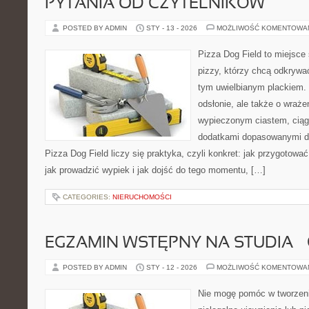
PYTANIA OD CZYTELNIKÓW
POSTED BY ADMIN
STY - 13 - 2026
MOŻLIWOŚĆ KOMENTOWA
Pizza Dog Field to miejsce
pizzy, którzy chcą odkrywa
tym uwielbianym plackiem. 
odsłonie, ale także o wraże
wypieczonym ciastem, ciąg
dodatkami dopasowanymi do
Pizza Dog Field liczy się praktyka, czyli konkret: jak przygotować
jak prowadzić wypiek i jak dojść do tego momentu, […]
CATEGORIES:
NIERUCHOMOŚCI
EGZAMIN WSTĘPNY NA STUDIA –
POSTED BY ADMIN
STY - 12 - 2026
MOŻLIWOŚĆ KOMENTOWA
Nie mogę pomóc w tworzeniu