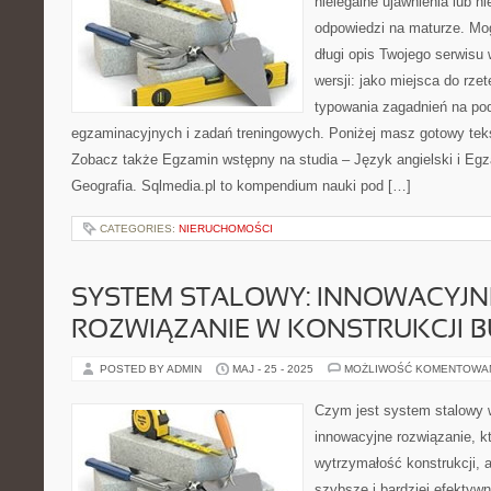
nielegalne ujawnienia lub 
odpowiedzi na maturze. Mo
długi opis Twojego serwisu 
wersji: jako miejsca do rze
typowania zagadnień na p
egzaminacyjnych i zadań treningowych. Poniżej masz gotowy teks
Zobacz także Egzamin wstępny na studia – Język angielski i Eg
Geografia. Sqlmedia.pl to kompendium nauki pod […]
CATEGORIES:
NIERUCHOMOŚCI
SYSTEM STALOWY: INNOWACYJN
ROZWIĄZANIE W KONSTRUKCJI
POSTED BY ADMIN
MAJ - 25 - 2025
MOŻLIWOŚĆ KOMENTOWA
Czym jest system stalowy 
innowacyjne rozwiązanie, kt
wytrzymałość konstrukcji, 
szybsze i bardziej efektyw