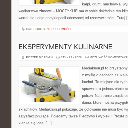
karpi, grunt, muchówka, w
wędkarstwo zimowe – MOCZYKIJE ma w sobie dokładnie ten klim
wortal nie udaje encyklopedii oderwanej od rzeczywistości. Tutaj 
CATEGORIES:
NIERUCHOMOŚCI
EKSPERYMENTY KULINARNE
POSTED BY ADMIN
STY - 22 - 2026
MOŻLIWOŚĆ KOMENTOWA
Mediaknorr.pl to przystępny
z myślą o osobach szukają
kuchni. To miejsce dla tyc
sprawnie, a jednocześnie 
potraw. Na stronie znajdzie
dania, które można przygot
składników. Mediaknorr.pl pokazuje, że gotowanie nie musi być w
satysfakcjonujące. Polecamy także Pieczywo i wypieki i Proste pr
kieruje się ideą, […]