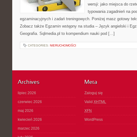
wersji: jako miejsca do rze
typowania zagadnień na p
egzaminacyjnych i zadań treningowych. Poniżej masz gotowy teks
Zobacz także Egzamin wstępny na studia – Język angielski i Eg
Geografia. Sqlmedia.pl to kompendium nauki pod […]
CATEGORIES:
NIERUCHOMOŚCI
Archives
Meta
lipiec 2026
Zaloguj się
czerwiec 2026
Valid
XHTML
maj 2026
XFN
kwiecień 2026
WordPress
marzec 2026