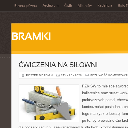
Archiwum
Redakcja
Strona główna
Ćwik
Mistrzów
Spis T
BRAMKI
ĆWICZENIA NA SIŁOWNI
POSTED BY ADMIN
STY - 25 - 2026
MOŻLIWOŚĆ KOMENTOWA
PZKiSW to miejsce stworzo
kalistenics oraz street wor
praktycznych porad, chces
konieczności posiadania pro
tego marzysz o lepszej form
po to, by prowadzić Cię kr
dla początkujących i zaawansowanych, dla tych, którzy dopiero u