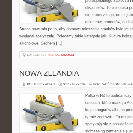
profesjonalnego zaplecza 
składników. To biblioteka p
się zrobić z tego, co częst
mikserów, aromatów, dodatk
Strona powstała po to, aby domowe mieszanie smaków było intuic
wyglądał apetycznie. Polecamy takie kategorie jak: Kultura koktaj
alkoholowe. Sednem […]
CATEGORIES:
NIERUCHOMOŚCI
NOWA ZELANDIA
POSTED BY ADMIN
STY - 16 - 2026
MOŻLIWOŚĆ KOMENTOWA
Polka w NZ to podróżniczy 
osobach, które marzą o Aot
kraju kangurów albo po pro
rytmie zachwytu. To miejsc
spotykają się z opowieściam
sightseeing zamienia się w