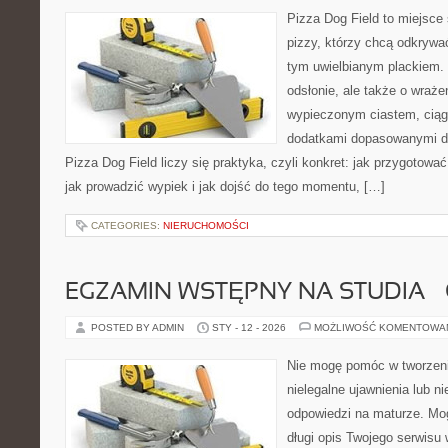
Pizza Dog Field to miejsce
pizzy, którzy chcą odkrywa
tym uwielbianym plackiem. 
odsłonie, ale także o wraże
wypieczonym ciastem, ciąg
dodatkami dopasowanymi do
Pizza Dog Field liczy się praktyka, czyli konkret: jak przygotować
jak prowadzić wypiek i jak dojść do tego momentu, […]
CATEGORIES:
NIERUCHOMOŚCI
EGZAMIN WSTĘPNY NA STUDIA –
POSTED BY ADMIN
STY - 12 - 2026
MOŻLIWOŚĆ KOMENTOWA
Nie mogę pomóc w tworzeniu
nielegalne ujawnienia lub 
odpowiedzi na maturze. Mo
długi opis Twojego serwisu 