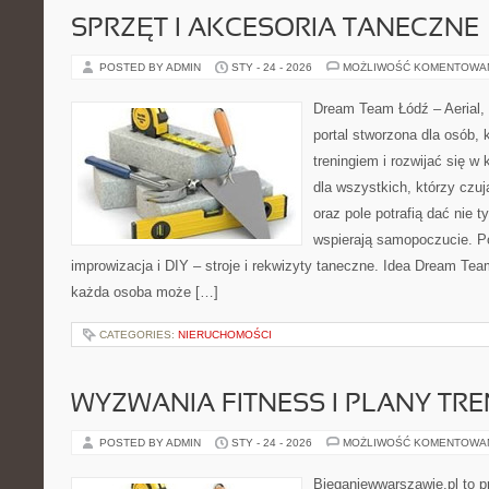
SPRZĘT I AKCESORIA TANECZNE
POSTED BY ADMIN
STY - 24 - 2026
MOŻLIWOŚĆ KOMENTOWA
Dream Team Łódź – Aerial, 
portal stworzona dla osób, 
treningiem i rozwijać się w 
dla wszystkich, którzy czuj
oraz pole potrafią dać nie t
wspierają samopoczucie. P
improwizacja i DIY – stroje i rekwizyty taneczne. Idea Dream Tea
każda osoba może […]
CATEGORIES:
NIERUCHOMOŚCI
WYZWANIA FITNESS I PLANY TR
POSTED BY ADMIN
STY - 24 - 2026
MOŻLIWOŚĆ KOMENTOWA
Bieganiewwarszawie.pl to p