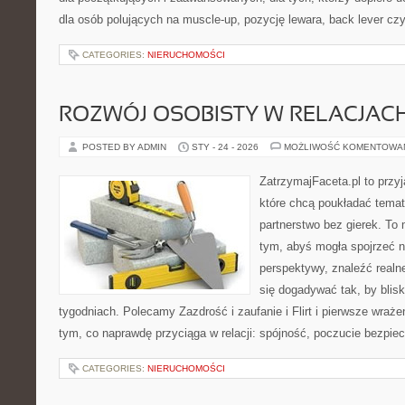
dla osób polujących na muscle-up, pozycję lewara, back lever cz
CATEGORIES:
NIERUCHOMOŚCI
ROZWÓJ OSOBISTY W RELACJAC
POSTED BY ADMIN
STY - 24 - 2026
MOŻLIWOŚĆ KOMENTOWA
ZatrzymajFaceta.pl to przyj
które chcą poukładać temat
partnerstwo bez gierek. To
tym, abyś mogła spojrzeć n
perspektywy, znaleźć real
się dogadywać tak, by blisk
tygodniach. Polecamy Zazdrość i zaufanie i Flirt i pierwsze wraże
tym, co naprawdę przyciąga w relacji: spójność, poczucie bezpie
CATEGORIES:
NIERUCHOMOŚCI