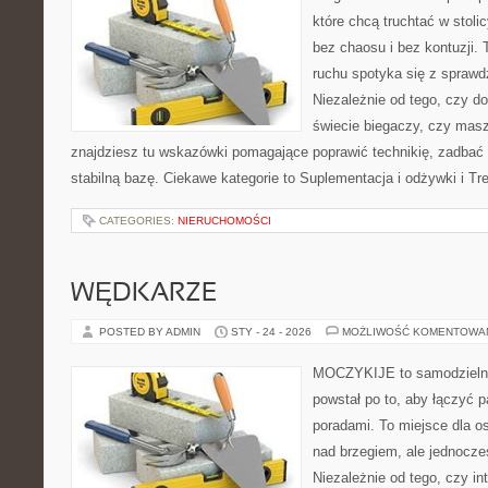
które chcą truchtać w stoli
bez chaosu i bez kontuzji. 
ruchu spotyka się z spraw
Niezależnie od tego, czy d
świecie biegaczy, czy masz
znajdziesz tu wskazówki pomagające poprawić technikię, zadbać 
stabilną bazę. Ciekawe kategorie to Suplementacja i odżywki i Tr
CATEGORIES:
NIERUCHOMOŚCI
WĘDKARZE
POSTED BY ADMIN
STY - 24 - 2026
MOŻLIWOŚĆ KOMENTOWA
MOCZYKIJE to samodzielny w
powstał po to, aby łączyć 
poradami. To miejsce dla o
nad brzegiem, ale jednocze
Niezależnie od tego, czy int