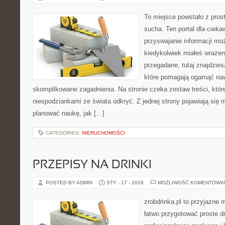
To miejsce powstało z pros
sucha. Ten portal dla ciek
przyswajanie informacji mo
kiedykolwiek miałeś wrażen
przegadane, tutaj znajdzie
które pomagają ogarnąć naw
skomplikowane zagadnienia. Na stronie czeka zestaw treści, które
niespodziankami ze świata odkryć. Z jednej strony pojawiają się m
planować naukę, jak […]
CATEGORIES:
NIERUCHOMOŚCI
PRZEPISY NA DRINKI
POSTED BY ADMIN
STY - 17 - 2026
MOŻLIWOŚĆ KOMENTOWA
zrobdrinka.pl to przyjazne 
łatwo przygotować proste d