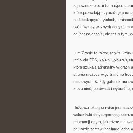
zapowiedzi oraz informacje o prem
które pozwalają trzymać rękę na p
nadchodzących tytułach, zmianach
twórców czy ważnych decyzjach w
co jest na czasie, ale też o tym, co
LumiGranie to także serwis, który 
inni wolą FPS, kolejni wybierają s
które szukają adrenaliny w grach a
stronie możesz więc trafić na treś
sieciowych. Każdy gatunek ma swo
zrozumieć, porównać i wybrać to, c
Dużą wartością serwisu jest nacis
wskazówki dotyczące opcji obrazu,
informacji o tym, jak różne ustaw
bo każdy zestaw jest inny: jedna