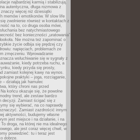
lacje najbardziej karmią i stabilizują.
dna autentyczna, długa rozmowa z
 znaczy więcej niż dziesiątki
h memów i emotikonów. W slow life
e się zwolnienie również w kontaktach z
żność na to, co druga osoba mówi,
 słuchania bez natychmiastowego
becność bez konieczności „uratowania”
dookoła. Nie można też zapominać o
szybkie życie odbija się prędzej czy
drowiu: napięciach, problemach ze
ym zmęczeniu. Wprowadzanie
oznacza wsłuchiwanie się w sygnały z
auważanie, kiedy potrzeba ruchu, a
ynku, kiedy przyda się prosty,
d zamiast kolejnej kawy na wynos.
pokojne praktyki – joga, rozciąganie,
 – działają jak hamulec
wa, który chroni nas przed
 Na końcu okazuje się, że powolne
 modny trend, ale zestaw bardzo
 decyzji. Zamiast ścigać się z
ymy się wybierać, na co naprawdę
zeznaczyć. Zamiast zazdrościć innym
nej aktywności, budujemy własne
rym jest miejsce i na działanie, i na
To droga, na której nie ma idealnego
owego, ale jest coraz więcej chwil, w
my powiedzieć: tu i teraz jest
co dobrze.