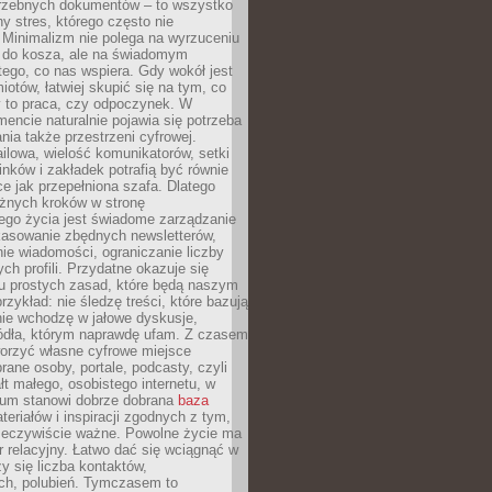
trzebnych dokumentów – to wszystko
hy stres, którego często nie
Minimalizm nie polega na wyrzuceniu
 do kosza, ale na świadomym
tego, co nas wspiera. Gdy wokół jest
iotów, łatwiej skupić się na tym, co
y to praca, czy odpoczynek. W
ncie naturalnie pojawia się potrzeba
ia także przestrzeni cyfrowej.
lowa, wielość komunikatorów, setki
inków i zakładek potrafią być równie
ce jak przepełniona szafa. Dlatego
żnych kroków w stronę
ego życia jest świadome zarządzanie
kasowanie zbędnych newsletterów,
ie wiadomości, ograniczanie liczby
h profili. Przydatne okazuje się
ku prostych zasad, które będą naszym
przykład: nie śledzę treści, które bazują
nie wchodzę w jałowe dyskusje,
ódła, którym naprawdę ufam. Z czasem
rzyć własne cyfrowe miejsce
rane osoby, portale, podcasty, czyli
łt małego, osobistego internetu, w
rum stanowi dobrze dobrana
baza
eriałów i inspiracji zgodnych z tym,
rzeczywiście ważne. Powolne życie ma
 relacyjny. Łatwo dać się wciągnąć w
czy się liczba kontaktów,
ch, polubień. Tymczasem to