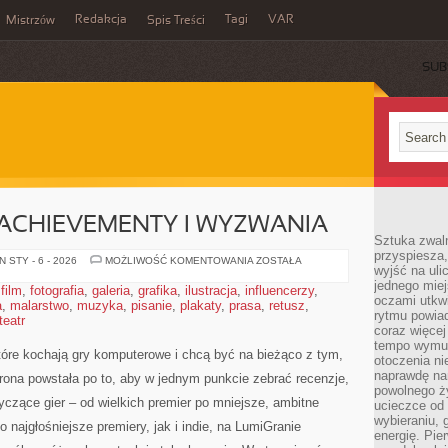
Redakcja
Tagi
VAR
Mistrzów
Spis Treści
SUB
ACHIEVEMENTY I WYZWANIA
Sztuka zwaln
przyspiesza
SPEEDRUNNING,
 STY - 6 - 2026
MOŻLIWOŚĆ KOMENTOWANIA
ZOSTAŁA
wyjść na uli
ACHIEVEMENTY
I
jednego miej
,
film
,
fotografia
,
galeria
,
grafika
,
ilustracja
,
influencerzy
,
WYZWANIA
oczami utkwi
a
,
malarstwo
,
muzyka
,
pisanie
,
plakaty
,
prasa
,
retusz
,
rytmu powiad
teatr
coraz więcej 
tempo wymus
tóre kochają gry komputerowe i chcą być na bieżąco z tym,
otoczenia ni
naprawdę nam
trona powstała po to, aby w jednym punkcie zebrać recenzje,
powolnego ży
tyczące gier – od wielkich premier po mniejsze, ambitne
ucieczce od 
wybieraniu,
no najgłośniejsze premiery, jak i indie, na LumiGranie
energię. Pi