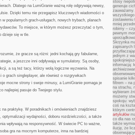
stosy niepo
ierach. Dlatego na LumiGranie ważną rolę odgrywają newsy,
generuje cic
zauważamy. 
ulsie. Dzięki temu nie przegapisz kluczowych wiadomości o
wszystkiego
zostawieniu 
 w popularnych grach-usługach, nowych trybach, planach
mniej przedm
ydawców. To miejsce, w którym możesz przeczytać o tym,
robimy – cz
pewnym mome
 dzieje się w tle.
uporządkowan
Skrzynka mai
zapisanych l
przytłaczają
rozumie, że gracze są różni: jedni kochają gry fabularne,
jednym z wa
spokojniejsz
trategie, a jeszcze inni odpływają w symulatory. Są osoby,
informacją: 
kcji, a są też tacy, którzy wolą logiczne wyzwania. Na
archiwizowan
obserwowanyc
ci o grach singleplayer, ale również o rozgrywkach
spisanie kil
je mocne strony i swoje minusy, a LumiGranie pomaga je
filtrem – na 
na strachu, 
o najlepiej pasuje do Twojego stylu.
wybieram źr
możemy stwo
spokoju: wyb
coś na kszta
k na praktykę. W poradnikach i omówieniach znajdziesz
którym cent
artykułów
mat
 optymalizacji wydajności, doboru rozdzielczości, a także
co dla nas 
także wymiar
ienia wpływają na responsywność. W świecie PC to ważne,
iluzję, że li
 osoba gra na mocnym komputerze, inna na bardziej
obserwujący