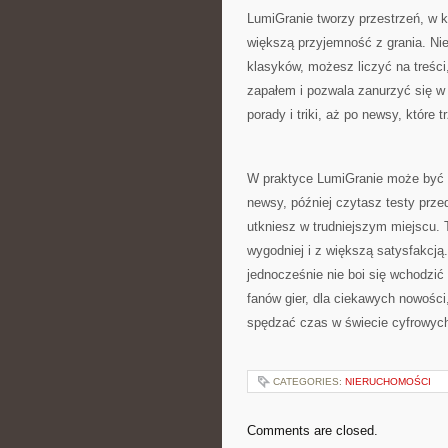
LumiGranie tworzy przestrzeń, w któ
większą przyjemność z grania. Nie
klasyków, możesz liczyć na treści,
zapałem i pozwala zanurzyć się w 
porady i triki, aż po newsy, które
W praktyce LumiGranie może być
newsy, później czytasz testy prze
utkniesz w trudniejszym miejscu. 
wygodniej i z większą satysfakcją.
jednocześnie nie boi się wchodzić 
fanów gier, dla ciekawych nowości,
spędzać czas w świecie cyfrowyc
CATEGORIES:
NIERUCHOMOŚCI
Comments are closed.