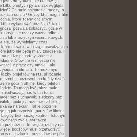
e jest zatrzymanie się na chwilę i
e kilku prostych pytań. Jak wygląda
zień? Co mnie najbardziej męczy, a
oczucie sensu? Gdyby ktoś nagrał film
odnia, które sceny chciałbym
 które wykasować bez żalu? Taka
agnoza” pozwala zobaczyć, gdzie w
ku kryją się rzeczy ważne tylko z
enia lub z przyczyn wizerunkowych.
je się, że wypełniamy czas
 które niewiele wnoszą, sprawdzaniem
tóre jutro nie będą miały znaczenia, i
na cudze priorytety, zamiast
własne. Slow life w mieście nie
gnacji z pracy czy ambicji, ale
zycięcie nadmiaru. To może być
 liczby projektów na raz, skrócenie
do trzech kluczowych na każdy dzień
enie godzin offline, kiedy telefon
fladzie. To mogą być także małe
e zakotwiczają nas w tu i teraz:
pacer bez słuchawek, zjedzony bez
siłek, spokojna rozmowa z bliską
rkania na ekran. Takie pozornie
je są jak przyciski „pauza” w filmie,
j biegłby bez naszej kontroli. Istotnym
owolnego życia jest także
e przestrzeni. Im więcej rzeczy nas
 więcej bodźców musi przetworzyć
an w mieszkaniu, przeładowane półki,