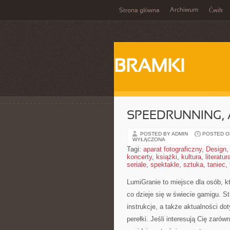
Archiwum
Strona główna
Ćwik
BRAMKI
SPEEDRUNNING, 
POSTED BY ADMIN
POSTED ON
WYŁĄCZONA
Tagi:
aparat fotograficzny
,
Design
koncerty
,
książki
,
kultura
,
literatur
seriale
,
spektakle
,
sztuka
,
taniec
,
LumiGranie to miejsce dla osób, k
co dzieje się w świecie gamigu. S
instrukcje, a także aktualności do
perełki. Jeśli interesują Cię zarów