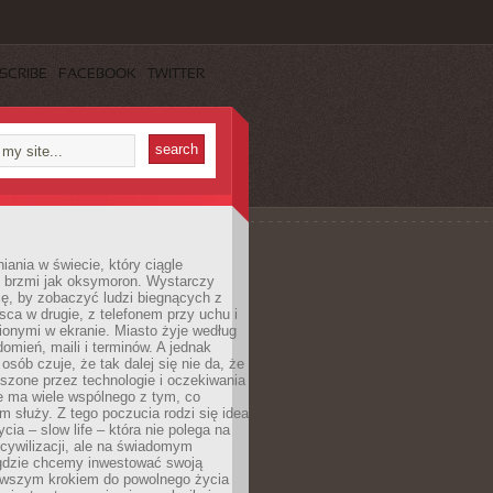
SCRIBE
FACEBOOK
TWITTER
iania w świecie, który ciągle
, brzmi jak oksymoron. Wystarczy
cę, by zobaczyć ludzi biegnących z
sca w drugie, z telefonem przy uchu i
onymi w ekranie. Miasto żyje według
omień, maili i terminów. A jednak
osób czuje, że tak dalej się nie da, że
zone przez technologie i oczekiwania
e ma wiele wspólnego z tym, co
 służy. Z tego poczucia rodzi się idea
cia – slow life – która nie polega na
cywilizacji, ale na świadomym
 gdzie chcemy inwestować swoją
erwszym krokiem do powolnego życia