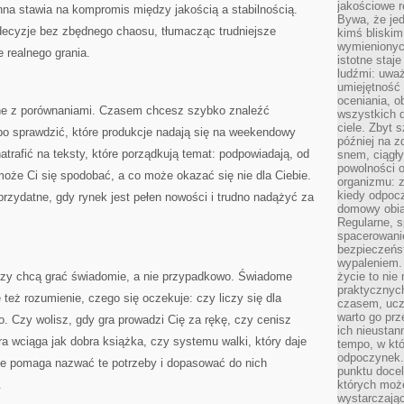
jakościowe re
nna stawia na kompromis między jakością a stabilnością.
Bywa, że je
cyzje bez zbędnego chaosu, tłumacząc trudniejsze
kimś bliskim
wymienionyc
e realnego grania.
istotne staj
ludźmi: uwa
umiejętność
oceniania, o
zane z porównaniami. Czasem chcesz szybko znaleźć
wszystkich 
ciele. Zbyt 
bo sprawdzić, które produkcje nadają się na weekendowy
później na z
rafić na teksty, które porządkują temat: podpowiadają, od
snem, ciągł
powolności 
oże Ci się spodobać, a co może okazać się nie dla Ciebie.
organizmu: z
kiedy odpocz
przydatne, gdy rynek jest pełen nowości i trudno nadążyć za
domowy obia
Regularne, s
spacerowanie
bezpieczeńst
wypaleniem.
tórzy chcą grać świadomie, a nie przypadkowo. Świadome
życie to nie
praktycznych
le też rozumienie, czego się oczekuje: czy liczy się dla
czasem, ucz
warto go pr
o. Czy wolisz, gdy gra prowadzi Cię za rękę, czy cenisz
ich nieustan
ra wciąga jak dobra książka, czy systemu walki, który daje
tempo, w któ
odpoczynek. 
ie pomaga nazwać te potrzeby i dopasować do nich
punktu docel
.
których może
wystarczają