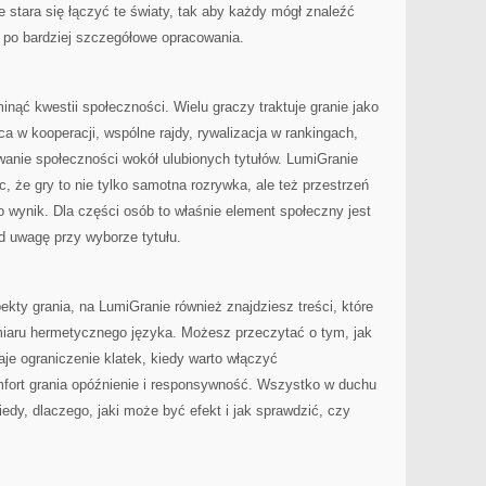
stara się łączyć te światy, tak aby każdy mógł znaleźć
w po bardziej szczegółowe opracowania.
minąć kwestii społeczności. Wielu graczy traktuje granie jako
a w kooperacji, wspólne rajdy, rywalizacja w rankingach,
owanie społeczności wokół ulubionych tytułów. LumiGranie
, że gry to nie tylko samotna rozrywka, ale też przestrzeń
o wynik. Dla części osób to właśnie element społeczny jest
od uwagę przy wyborze tytułu.
pekty grania, na LumiGranie również znajdziesz treści, które
iaru hermetycznego języka. Możesz przeczytać o tym, jak
daje ograniczenie klatek, kiedy warto włączyć
mfort grania opóźnienie i responsywność. Wszystko w duchu
edy, dlaczego, jaki może być efekt i jak sprawdzić, czy