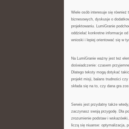
Wiele osób interesuje się również 
biznesowych, dyskusje o dodatkow
projektowaniu. LumiGranie podchod
oddzielać konkretne informacje od
wnioski i lepiej orientować się w t
Na LumiGranie ważny jest też elem
doświadczenie: czasem przyjemne
Dlatego teksty mogą dotykać takic
projekt misji, balans trudności c
składa się na to, czy dana gra zo
Serwis jest przydatny także wtedy
zaczynasz swoją przygodę. Dla poc
zrozumienie podstaw i wskazówki, 
liczą się niuanse: optymalizacja, p