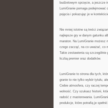
budżetowym sprzęcie, a jeszcze i
LumiGranie pomaga podejmować de
pojęcia i pokazując je w kontekści
Nie mniej istotne są treści zwią
najlepsze gry w danym gatunku al
maraton. Na LumiGranie możesz nat
czego zacząć, na co uważać, co m
Takie zestawienia są szczególnie 
liczbą premier oraz dodatków.
LumiGranie to strona dla tych, k
granie to nie tylko wybór tytułu, a
Ciebie atmosfera, czy raczej temp
wolność. Czy szukasz historii, któ
radość z masterowania. LumiGran
produkcje, które potrafią je spełnić