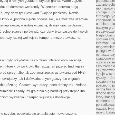
myślą o różnych gustach i stylach grania. Warto zajrzeć
paradoksalni
zadanie sobi
daże i darmowe weekendy. W centrum serwisu stoją
mój typowy d
co daje mi p
ć, czy dany tytuł jest wart Twojego pieniędzy. Każda
z mojego tyg
o krótkie „podoba się/nie podoba się”, ale możliwie szerokie
zachować, a
osobista „di
a gameplayowe, warstwę wizualną, dźwięk oraz wydajność.
naszym grafi
ć sobie zdanie i porównać, czy dany tytuł pasuje do Twoich
przyzwyczaj
Nagle okazu
empo, czy raczej wolniejsze tempo, a może stawiasz na
spotkaniami,
informacji, k
reagowaniem 
pielęgnować 
oznacza rezy
świadome pr
eści były przydatne na co dzień. Dlatego obok recenzji
ograniczenie
listy zadań 
i, które krok po kroku tłumaczą, jak przejść trudniejszy
czy wprowadz
dobrać sprzęt albo jak zoptymalizować ustawienia pod FPS.
ląduje w szu
rytuały, któr
nowicjuszy, jak i doświadczonych graczy, bo w grach
codzienny s
robią różnicę. Czasem wystarczy jeden drobny trik, zmiana
pośpiechu po
osobą bez ze
umienie zasady, by gra stała się bardziej przystępna lub
drobne decyz
który inacze
poziom wyzwania i czerpać większą satysfakcję.
elementem p
porządkowani
otacza, tym
mózg. Bałag
ię szybko: pojawiają się aktualizacje, nowe sezony,