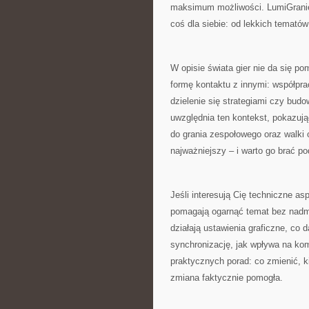
maksimum możliwości. LumiGranie 
coś dla siebie: od lekkich temató
W opisie świata gier nie da się po
formę kontaktu z innymi: współprac
dzielenie się strategiami czy bud
uwzględnia ten kontekst, pokazując
do grania zespołowego oraz walki 
najważniejszy – i warto go brać p
Jeśli interesują Cię techniczne as
pomagają ogarnąć temat bez nadm
działają ustawienia graficzne, co 
synchronizację, jak wpływa na ko
praktycznych porad: co zmienić, ki
zmiana faktycznie pomogła.