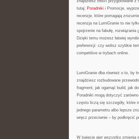
znajdziesz treści przygotowane z 
tutaj:
Poradniki
i Promocje, wyprze
recenzje, które pomagają zrozumie
recenzja na LumiGranie to nie tylk
spojrzenie na fabułę, rozwiązani
Dzięki temu możesz łatwiej wyrobi
preferencji: czy wolisz szybkie t
competitive w trybach online.
LumiGranie dba również o to, by tr
znajdziesz rozbudowane przewodnik
fragment, jak ogarnąć build, jak 
Poradniki mogą dotyczyć zarówno 
często liczą się szczegóły, które 
jednego parametru albo lepsze zroz
wręcz przeciwnie – by podkręcić 
W świecie gier wszystko zmienia s