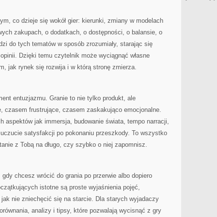
tym, co dzieje się wokół gier: kierunki, zmiany w modelach
ych zakupach, o dodatkach, o dostępności, o balansie, o
zi do tych tematów w sposób zrozumiały, starając się
 opinii. Dzięki temu czytelnik może wyciągnąć własne
ym, jak rynek się rozwija i w którą stronę zmierza.
ent entuzjazmu. Granie to nie tylko produkt, ale
, czasem frustrujące, czasem zaskakująco emocjonalne.
h aspektów jak immersja, budowanie świata, tempo narracji,
zy uczucie satysfakcji po pokonaniu przeszkody. To wszystko
stanie z Tobą na długo, czy szybko o niej zapomnisz.
, gdy chcesz wrócić do grania po przerwie albo dopiero
zątkujących istotne są proste wyjaśnienia pojęć,
jak nie zniechęcić się na starcie. Dla starych wyjadaczy
orównania, analizy i tipsy, które pozwalają wycisnąć z gry