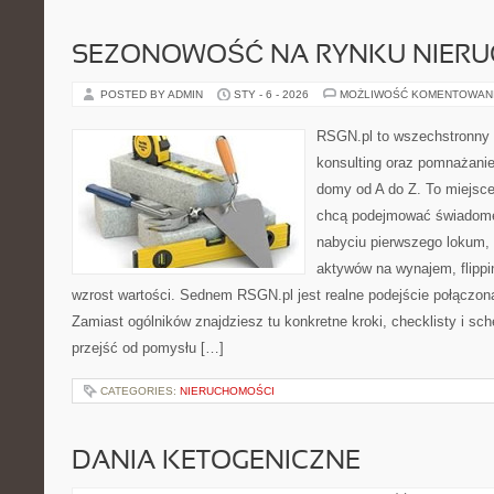
SEZONOWOŚĆ NA RYNKU NIER
POSTED BY ADMIN
STY - 6 - 2026
MOŻLIWOŚĆ KOMENTOWAN
RSGN.pl to wszechstronny s
konsulting oraz pomnażani
domy od A do Z. To miejsce
chcą podejmować świadome 
nabyciu pierwszego lokum, 
aktywów na wynajem, flippi
wzrost wartości. Sednem RSGN.pl jest realne podejście połączon
Zamiast ogólników znajdziesz tu konkretne kroki, checklisty i sc
przejść od pomysłu […]
CATEGORIES:
NIERUCHOMOŚCI
DANIA KETOGENICZNE