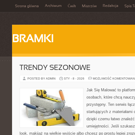
Archiwum
Redakcja
Strona główna
Ćwik
Mistrzów
Spis T
BRAMKI
TRENDY SEZONOWE
POSTED BY ADMIN
STY - 8 - 2026
MOŻLIWOŚĆ KOMENTOWAN
Jak Się Malować to platfor
osobach, które chcą naucz
przystępny. Ten serwis łąc
startujących z materiałami 
dzięki czemu łatwo znaleźć
umiejętności. Jeśli szukasz
look, makijaż na wielkie wyjście albo chcesz po prostu lepiej zroz