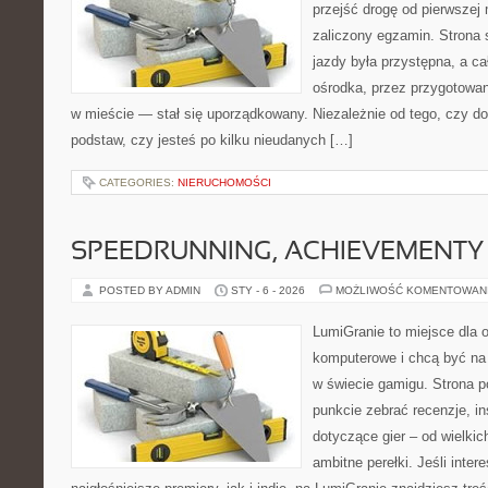
przejść drogę od pierwszej 
zaliczony egzamin. Strona 
jazdy była przystępna, a c
ośrodka, przez przygotowani
w mieście — stał się uporządkowany. Niezależnie od tego, czy d
podstaw, czy jesteś po kilku nieudanych […]
CATEGORIES:
NIERUCHOMOŚCI
SPEEDRUNNING, ACHIEVEMENTY
POSTED BY ADMIN
STY - 6 - 2026
MOŻLIWOŚĆ KOMENTOWAN
LumiGranie to miejsce dla o
komputerowe i chcą być na 
w świecie gamigu. Strona p
punkcie zebrać recenzje, in
dotyczące gier – od wielkic
ambitne perełki. Jeśli inter