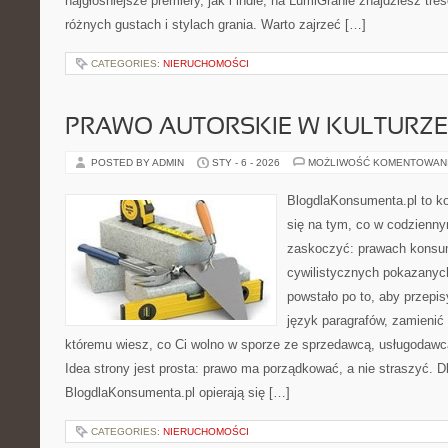
najgłośniejsze premiery, jak i indie, na LumiGranie znajdziesz tr
różnych gustach i stylach grania. Warto zajrzeć […]
CATEGORIES:
NIERUCHOMOŚCI
PRAWO AUTORSKIE W KULTURZE 
POSTED BY ADMIN
STY - 6 - 2026
MOŻLIWOŚĆ KOMENTOWAN
BlogdlaKonsumenta.pl to ko
się na tym, co w codziennym
zaskoczyć: prawach konsu
cywilistycznych pokazanyc
powstało po to, aby przepis
język paragrafów, zamienić 
któremu wiesz, co Ci wolno w sporze ze sprzedawcą, usługodawcą
Idea strony jest prosta: prawo ma porządkować, a nie straszyć. Dl
BlogdlaKonsumenta.pl opierają się […]
CATEGORIES:
NIERUCHOMOŚCI