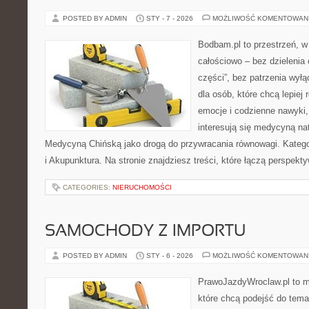
POSTED BY ADMIN
STY - 7 - 2026
MOŻLIWOŚĆ KOMENTOWAN
Bodbam.pl to przestrzeń, w 
całościowo – bez dzielenia 
części”, bez patrzenia wyłą
dla osób, które chcą lepiej
emocje i codzienne nawyki, 
interesują się medycyną na
Medycyną Chińską jako drogą do przywracania równowagi. Kategori
i Akupunktura. Na stronie znajdziesz treści, które łączą perspekt
CATEGORIES:
NIERUCHOMOŚCI
SAMOCHODY Z IMPORTU
POSTED BY ADMIN
STY - 6 - 2026
MOŻLIWOŚĆ KOMENTOWAN
PrawoJazdyWroclaw.pl to m
które chcą podejść do tema