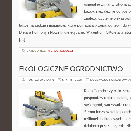
osiągalne zmiany. Strona z
każdy, niezależnie od pozi
znaleźć czytelne wskazówki
także narzędzia i inspiracje, które pomagają przejść od teorii do
Dieta a hormony i Nowinki dietetyczne. W centrum OKdieta.pl sto
[…]
CATEGORIES:
NIERUCHOMOŚCI
EKOLOGICZNE OGRODNICTWO
POSTED BY ADMIN
STY - 5 - 2026
MOŻLIWOŚĆ KOMENTOWAN
KącikOgrodniczy.pl to zaką
pasjonatów roślin i zieleni,
swój ogród, warzywnik ora
Strona łączy w sobie porad
roślinach balkonowych, a je
działania przez cały rok. N