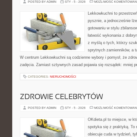
POSTED BY ADMIN
STY - 5 - 2026
MOŻLIWOŚĆ KOMENTOWAN
Lekkowkuchni to przestrzeń
pysznie, a jednocześnie lżej
gotowaniu w stylu zbilanso
łatwość wykonania z dobry
z myślą o tych, którzy szuk
sprytnych zamienników, a ta
W centrum Lekkowkuchni są codzienne wybory i pomysł, że zdro
zadęcia. Zamiast sztywnych zasad pojawia się rozsądek: mniej pr
CATEGORIES:
NIERUCHOMOŚCI
ZDROWIE CELEBRYTÓW
POSTED BY ADMIN
STY - 5 - 2026
MOŻLIWOŚĆ KOMENTOWAN
OKdieta.pl to miejsce, w k
spotyka się z praktyką. To n
obiecuje cuda w tydzień, ty