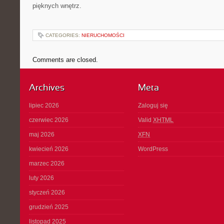
pięknych wnętrz.
CATEGORIES:
NIERUCHOMOŚCI
Comments are closed.
Archives
Meta
lipiec 2026
Zaloguj się
czerwiec 2026
Valid
XHTML
maj 2026
XFN
kwiecień 2026
WordPress
marzec 2026
luty 2026
styczeń 2026
grudzień 2025
listopad 2025