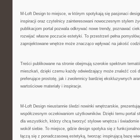
M-Loft Design to miejsce, w którym spotykają się pasjonaci desi
inspiracji oraz czytelnicy zainteresowani nowoczesnym stylem ży
publikacjom portal pozwala odkrywać nowe trendy, poznawać ciek
rozwijać własne poczucie estetyki. To przestrzeń pełna pomysłów,
zaprojektowane wnętrze może znacząco wpływać na jakość codzi
Treści publikowane na stronie obejmują szerokie spektrum temat
mieszkań, dzięki czemu każdy odwiedzający może znaleźć coś dl
preferujące prostotę, jak i zwolennicy bardziej ekskluzywnych aran
wartościowe materiały i inspiracje.
M-Loft Design nieustannie śledzi nowinki wnętrzarskie, prezentuj
współczesnym oczekiwaniom użytkowników. Dzięki temu portal st
dla wszystkich, którzy chcą tworzyć stylowe wnętrza i świadomie
wokół siebie. To miejsce, gdzie design spotyka się z funkcjonal
łączą się z ponadczasową estetyką, tworząc inspirującą bazę wi