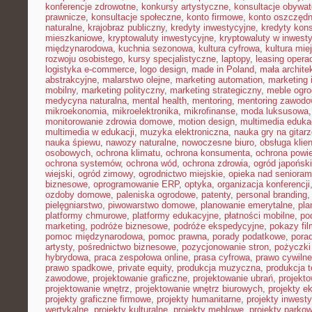
konferencje zdrowotne
,
konkursy artystyczne
,
konsultacje obywat
prawnicze
,
konsultacje społeczne
,
konto firmowe
,
konto oszczęd
naturalne
,
krajobraz publiczny
,
kredyty inwestycyjne
,
kredyty kon
mieszkaniowe
,
kryptowaluty inwestycyjne
,
kryptowaluty w inwest
międzynarodowa
,
kuchnia sezonowa
,
kultura cyfrowa
,
kultura mie
rozwoju osobistego
,
kursy specjalistyczne
,
laptopy
,
leasing opera
logistyka e-commerce
,
logo design
,
made in Poland
,
mała archite
abstrakcyjne
,
malarstwo olejne
,
marketing automation
,
marketing 
mobilny
,
marketing polityczny
,
marketing strategiczny
,
meble ogr
medycyna naturalna
,
mental health
,
mentoring
,
mentoring zawodo
mikroekonomia
,
mikroelektronika
,
mikrofinanse
,
moda luksusowa
monitorowanie zdrowia domowe
,
motion design
,
multimedia eduka
multimedia w edukacji
,
muzyka elektroniczna
,
nauka gry na gitar
nauka śpiewu
,
nawozy naturalne
,
nowoczesne biuro
,
obsługa klien
osobowych
,
ochrona klimatu
,
ochrona konsumenta
,
ochrona powie
ochrona systemów
,
ochrona wód
,
ochrona zdrowia
,
ogród japoński
wiejski
,
ogród zimowy
,
ogrodnictwo miejskie
,
opieka nad senioram
biznesowe
,
oprogramowanie ERP
,
optyka
,
organizacja konferencji
ozdoby domowe
,
paleniska ogrodowe
,
patenty
,
personal branding
pielęgniarstwo
,
piwowarstwo domowe
,
planowanie emerytalne
,
pla
platformy chmurowe
,
platformy edukacyjne
,
płatności mobilne
,
po
marketing
,
podróże biznesowe
,
podróże ekspedycyjne
,
pokazy fi
pomoc międzynarodowa
,
pomoc prawna
,
porady podatkowe
,
pora
artysty
,
pośrednictwo biznesowe
,
pozycjonowanie stron
,
pożyczki
hybrydowa
,
praca zespołowa online
,
prasa cyfrowa
,
prawo cywiln
prawo spadkowe
,
private equity
,
produkcja muzyczna
,
produkcja t
zawodowe
,
projektowanie graficzne
,
projektowanie ubrań
,
projekto
projektowanie wnętrz
,
projektowanie wnętrz biurowych
,
projekty e
projekty graficzne firmowe
,
projekty humanitarne
,
projekty inwest
wertykalne
,
projekty kulturalne
,
projekty meblowe
,
projekty parko