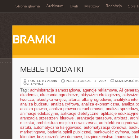
Archiwum
Redakcja
Strona główna
Ćwik
Mistrzów
Spis T
BRAMKI
MEBLE I DODATKI
POSTED BY ADMIN
POSTED ON CZE - 1 - 2026
MOŻLIWOŚĆ K
WYŁĄCZONA
Tagi:
administracja samorządowa
,
agencje reklamowe
,
AI genera
akademia
,
akcesoria ogrodnicze
,
aktywizm ekologiczny
,
aktywizm
twórcza
,
akustyka wnętrz
,
altana
,
altany ogrodowe
,
analityka inte
analiza budżetu
,
analiza cyfrowa
,
analiza ekonomiczna
,
analiza p
analiza prawna
,
analiza prawna nieruchomości
,
analiza sprzedaży
animacje edukacyjne
,
aplikacje dietetyczne
,
aplikacje edukacyjne
aranżacja przestrzeni biurowej
,
aranżacje tarasowe
,
arbitraż
,
archi
miejska
,
architektura miejska nowoczesna
,
architektura ogrodowa
sztuki
,
automatyczna księgowość
,
automatyzacja domowa
,
back
marketingowe
,
badania opinii publicznej
,
bankowość cyfrowa
,
ban
klientów
,
bezpieczeństwo domowe
,
bezpieczeństwo finansowe
,
be