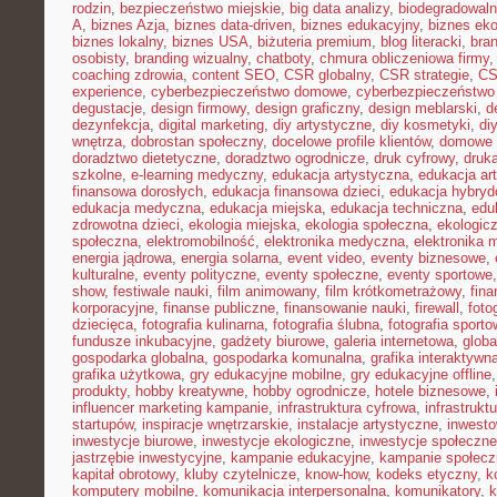
rodzin
,
bezpieczeństwo miejskie
,
big data analizy
,
biodegradowaln
A
,
biznes Azja
,
biznes data-driven
,
biznes edukacyjny
,
biznes eko
biznes lokalny
,
biznes USA
,
biżuteria premium
,
blog literacki
,
bra
osobisty
,
branding wizualny
,
chatboty
,
chmura obliczeniowa firmy
coaching zdrowia
,
content SEO
,
CSR globalny
,
CSR strategie
,
CS
experience
,
cyberbezpieczeństwo domowe
,
cyberbezpieczeństwo
degustacje
,
design firmowy
,
design graficzny
,
design meblarski
,
d
dezynfekcja
,
digital marketing
,
diy artystyczne
,
diy kosmetyki
,
di
wnętrza
,
dobrostan społeczny
,
docelowe profile klientów
,
domowe 
doradztwo dietetyczne
,
doradztwo ogrodnicze
,
druk cyfrowy
,
druka
szkolne
,
e-learning medyczny
,
edukacja artystyczna
,
edukacja ar
finansowa dorosłych
,
edukacja finansowa dzieci
,
edukacja hybry
edukacja medyczna
,
edukacja miejska
,
edukacja techniczna
,
edu
zdrowotna dzieci
,
ekologia miejska
,
ekologia społeczna
,
ekologic
społeczna
,
elektromobilność
,
elektronika medyczna
,
elektronika 
energia jądrowa
,
energia solarna
,
event video
,
eventy biznesowe
,
kulturalne
,
eventy polityczne
,
eventy społeczne
,
eventy sportowe
show
,
festiwale nauki
,
film animowany
,
film krótkometrażowy
,
fin
korporacyjne
,
finanse publiczne
,
finansowanie nauki
,
firewall
,
foto
dziecięca
,
fotografia kulinarna
,
fotografia ślubna
,
fotografia sport
fundusze inkubacyjne
,
gadżety biurowe
,
galeria internetowa
,
globa
gospodarka globalna
,
gospodarka komunalna
,
grafika interaktywn
grafika użytkowa
,
gry edukacyjne mobilne
,
gry edukacyjne offline
produkty
,
hobby kreatywne
,
hobby ogrodnicze
,
hotele biznesowe
,
influencer marketing kampanie
,
infrastruktura cyfrowa
,
infrastrukt
startupów
,
inspiracje wnętrzarskie
,
instalacje artystyczne
,
inwesto
inwestycje biurowe
,
inwestycje ekologiczne
,
inwestycje społeczne
jastrzębie inwestycyjne
,
kampanie edukacyjne
,
kampanie społecz
kapitał obrotowy
,
kluby czytelnicze
,
know-how
,
kodeks etyczny
,
k
komputery mobilne
,
komunikacja interpersonalna
,
komunikatory
,
k