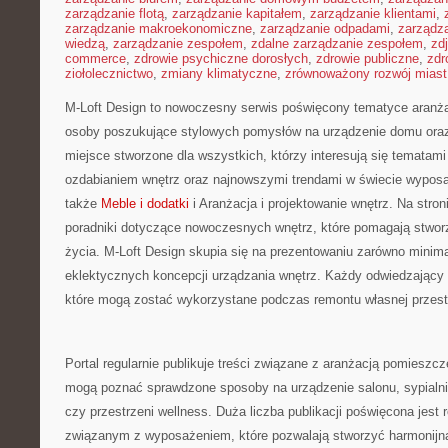
zarządzanie flotą
,
zarządzanie kapitałem
,
zarządzanie klientami
,
zarządzanie makroekonomiczne
,
zarządzanie odpadami
,
zarządz
wiedzą
,
zarządzanie zespołem
,
zdalne zarządzanie zespołem
,
zd
commerce
,
zdrowie psychiczne dorosłych
,
zdrowie publiczne
,
zdr
ziołolecznictwo
,
zmiany klimatyczne
,
zrównoważony rozwój miast
M-Loft Design to nowoczesny serwis poświęcony tematyce aranżacj
osoby poszukujące stylowych pomysłów na urządzenie domu ora
miejsce stworzone dla wszystkich, którzy interesują się tematami
ozdabianiem wnętrz oraz najnowszymi trendami w świecie wyposa
także
Meble i dodatki
i Aranżacja i projektowanie wnętrz. Na str
poradniki dotyczące nowoczesnych wnętrz, które pomagają stwor
życia. M-Loft Design skupia się na prezentowaniu zarówno minimal
eklektycznych koncepcji urządzania wnętrz. Każdy odwiedzający zn
które mogą zostać wykorzystane podczas remontu własnej przest
Portal regularnie publikuje treści związane z aranżacją pomieszcz
mogą poznać sprawdzone sposoby na urządzenie salonu, sypialn
czy przestrzeni wellness. Duża liczba publikacji poświęcona jest
związanym z wyposażeniem, które pozwalają stworzyć harmonijną 