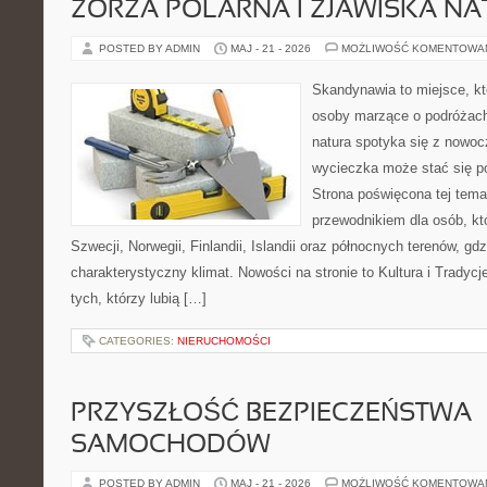
ZORZA POLARNA I ZJAWISKA NA
POSTED BY ADMIN
MAJ - 21 - 2026
MOŻLIWOŚĆ KOMENTOWA
Skandynawia to miejsce, kt
osoby marzące o podróżach
natura spotyka się z nowoc
wycieczka może stać się po
Strona poświęcona tej tema
przewodnikiem dla osób, któ
Szwecji, Norwegii, Finlandii, Islandii oraz północnych terenów, gd
charakterystyczny klimat. Nowości na stronie to Kultura i Tradycj
tych, którzy lubią […]
CATEGORIES:
NIERUCHOMOŚCI
PRZYSZŁOŚĆ BEZPIECZEŃSTWA
SAMOCHODÓW
POSTED BY ADMIN
MAJ - 21 - 2026
MOŻLIWOŚĆ KOMENTOWA