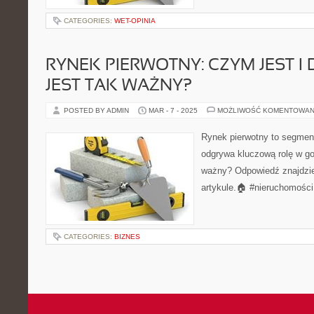
CATEGORIES:
WET-OPINIA
RYNEK PIERWOTNY: CZYM JEST I
JEST TAK WAŻNY?
POSTED BY ADMIN
MAR - 7 - 2025
MOŻLIWOŚĆ KOMENTOWAN
Rynek pierwotny to segment
odgrywa kluczową rolę w go
ważny? Odpowiedź znajdz
artykule.🏠 #nieruchomości
CATEGORIES:
BIZNES