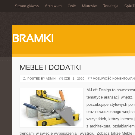
Archiwum
Redakcja
Strona główna
Ćwik
Mistrzów
Spis T
BRAMKI
MEBLE I DODATKI
POSTED BY ADMIN
CZE - 1 - 2026
MOŻLIWOŚĆ KOMENTOWAN
M-Loft Design to nowoczes
tematyce aranżacji wnętrz, 
poszukujące stylowych po
oraz nowoczesnego wnętrza
wszystkich, którzy interes
z architekturą, ozdabianie
trendami w świecie wyposażenia i wystroju. Zobacz także Meble i 