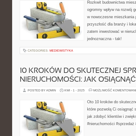
Rozkwit budownictwa mies
ogromny wpływ na rozwój go
w nowoczesne mieszkania 
przyszłość dla branży i lok
zatem inwestować w nieruc
jednoznaczna - tak!
CATEGORIES:
MEDIEWISTYKA
10 KROKÓW DO SKUTECZNEJ SP
NIERUCHOMOŚCI: JAK OSIĄGNĄĆ
POSTED BY ADMIN
KWI - 1 - 2025
MOŻLIWOŚĆ KOMENTOWAN
Oto 10 kroków do skuteczn
które pozwolą Ci osiągnąć 
jak zdobyć klientów i zwię
#nieruchomości #sprzedaż